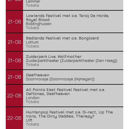
Lemmer
Tickets
Lowlands Festival met o.a. Terzij De Horde,
Royal Blood
21-08
Biddinghuizen
Tickets
Badlands Festival met o.a. Bongloard
21-08
Lottum
Tickets
Zuiderpark Live: Wolfmother
21-08
Zuiderparktheater (Zuiderparktheater (Den Haag))
Tickets
Deafheaven
21-08
Doornroosje (Doornroosje (Nijmegen))
All Points East Festival Festival met o.a.
Deftones, Deafheaven
22-08
London
Tickets
Huntenpop Festival met o.a. Di-rect, Up The
Irons, The Dirty Daddies, Therapy?
22-08
Ulft
Tickets