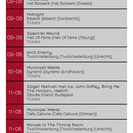
09-08
Het Bolwerk (Het Bolwerk (Sneek))
Midnight
09-08
Bibelot (Bibelot (Dordrecht))
Tickets
Spectral Wound
09-08
Hall Of Fame (Hall Of Fame (Tilburg))
Tickets
Arch Enemy
09-08
TivoliVredenburg (TivoliVredenburg (Utrecht))
Municipal Waste
10-08
Dynamo (Dynamo (Eindhoven))
Tickets
Sziget Festival met o.a. John Coffey, Bring Me
The Horizon, Health
11-08
Óbudai Eiland, Budapest
Tickets
Municipal Waste
11-08
Cafe Calluna (Cafe Calluna (Ommen))
Wolves In The Throne Room
11-08
TivoliVredenburg (TivoliVredenburg (Utrecht))
Tickets