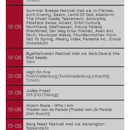
Summer Breeze Festival met o.a. In Flames,
Arch Enemy, Saxon, Lamb Of God, Alestorm,
The Ghost Inside, Testament, Amorphis,
Paleface Swiss, Alcest, Orbit Culture,
12-08
Northlane, Deafheaven, Future Palace,
Blackbraid, Der Weg Einer Freiheit, Alien Ant
Farm, Municipal Waste, Thundermother, From
Fall To Spring, Misery Index, Parasite inc., Groza
Dinkelsbühl
Øyafestivalen Festival met o.a. Nick Cave & the
12-08
Bad Seeds
Oslo
High On Fire
12-08
TivoliVredenburg (TivoliVredenburg (Utrecht))
Tickets
Judas Priest
12-08
013 (013 (Tilburg))
Ntjam Rosie - Who I Am
12-08
Theater aan de Parade (Theater aan de Parade
(Den Bosch))
Berg Feest Festival met o.a. Kensington
13-08
Tessenderlo