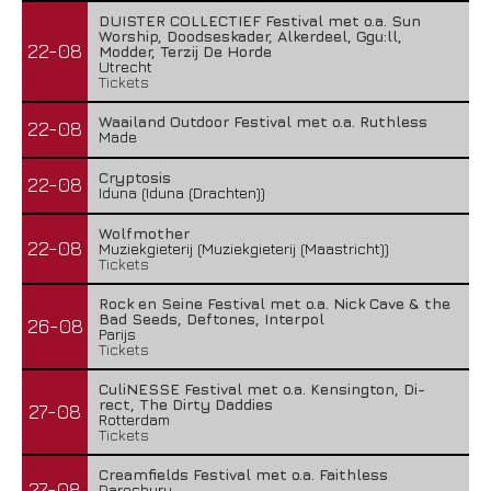
DUISTER COLLECTIEF Festival met o.a. Sun
Worship, Doodseskader, Alkerdeel, Ggu:ll,
22-08
Modder, Terzij De Horde
Utrecht
Tickets
Waailand Outdoor Festival met o.a. Ruthless
22-08
Made
Cryptosis
22-08
Iduna (Iduna (Drachten))
Wolfmother
22-08
Muziekgieterij (Muziekgieterij (Maastricht))
Tickets
Rock en Seine Festival met o.a. Nick Cave & the
Bad Seeds, Deftones, Interpol
26-08
Parijs
Tickets
CuliNESSE Festival met o.a. Kensington, Di-
rect, The Dirty Daddies
27-08
Rotterdam
Tickets
Creamfields Festival met o.a. Faithless
27-08
Daresbury