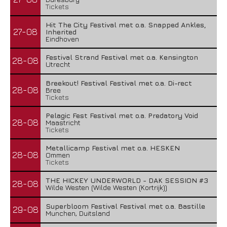
Tickets
Hit The City Festival met o.a. Snapped Ankles,
27-08
Inherited
Eindhoven
Festival Strand Festival met o.a. Kensington
28-08
Utrecht
Breekout! Festival Festival met o.a. Di-rect
28-08
Bree
Tickets
Pelagic Fest Festival met o.a. Predatory Void
28-08
Maastricht
Tickets
Metallicamp Festival met o.a. HESKEN
28-08
Ommen
Tickets
THE HICKEY UNDERWORLD - DAK SESSION #3
28-08
Wilde Westen (Wilde Westen (Kortrijk))
Superbloom Festival Festival met o.a. Bastille
29-08
Munchen, Duitsland