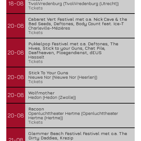
18-08
TivoliVredenburg (TivoliVredenburg (Utrecht))
Tickets
Cabaret Vert Festival met o.a. Nick Cave & the
Bad Seeds, Deftones, Body Count feat. Ice-T
20-08
Charleville-Mézières
Tickets
Pukkelpop Festival met o.a. Deftones, The
Hives, Stick to your Guns, Chat Pile,
20-08
Deafheaven, Ploegendienst, dEUS
Hasselt
Tickets
Stick To Your Guns
20-08
Nieuwe Nor (Nieuwe Nor (Heerlen))
Tickets
Wolfmother
20-08
Hedon (Hedon (Zwolle))
Racoon
Openluchttheater Hertme (Openluchttheater
20-08
Hertme (Hertme))
Tickets
Glemmer Beach Festival Festival met o.a. The
Dirty Daddies, Krezip
21-08