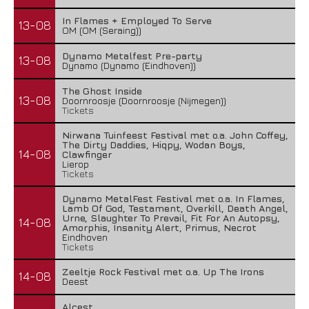
In Flames + Employed To Serve
13-08
OM (OM (Seraing))
Dynamo Metalfest Pre-party
13-08
Dynamo (Dynamo (Eindhoven))
The Ghost Inside
13-08
Doornroosje (Doornroosje (Nijmegen))
Tickets
Nirwana Tuinfeest Festival met o.a. John Coffey,
The Dirty Daddies, Hiqpy, Wodan Boys,
14-08
Clawfinger
Lierop
Tickets
Dynamo MetalFest Festival met o.a. In Flames,
Lamb Of God, Testament, Overkill, Death Angel,
Urne, Slaughter To Prevail, Fit For An Autopsy,
14-08
Amorphis, Insanity Alert, Primus, Necrot
Eindhoven
Tickets
Zeeltje Rock Festival met o.a. Up The Irons
14-08
Deest
Alcest