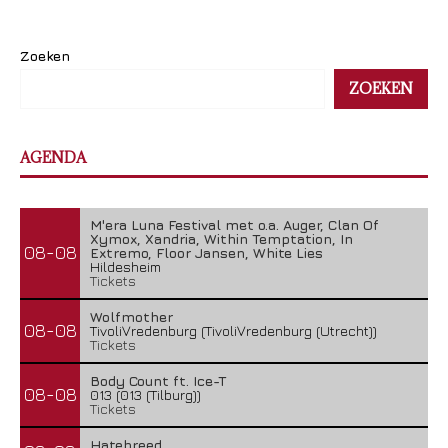
Zoeken
ZOEKEN
AGENDA
M'era Luna Festival met o.a. Auger, Clan Of
Xymox, Xandria, Within Temptation, In
08-08
Extremo, Floor Jansen, White Lies
Hildesheim
Tickets
Wolfmother
08-08
TivoliVredenburg (TivoliVredenburg (Utrecht))
Tickets
Body Count ft. Ice-T
08-08
013 (013 (Tilburg))
Tickets
Hatebreed