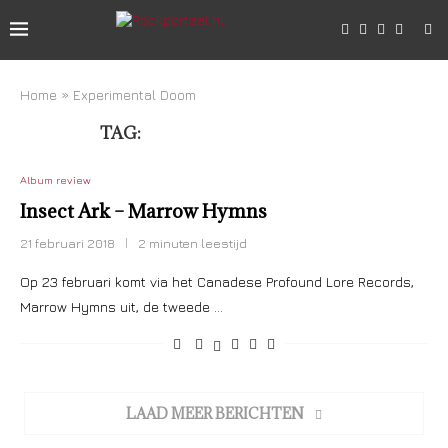
Home
»
Experimental Doom
TAG:
EXPERIMENTAL DOOM
Album review
Insect Ark – Marrow Hymns
21 februari 2018
2 minuten leestijd
Op 23 februari komt via het Canadese Profound Lore Records,
Marrow Hymns uit, de tweede …
LAAD MEER BERICHTEN