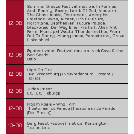
Summer Breeze Festival met o.a. In Flames,
Arch Enemy, Saxon, Lamb Of God, Alestorm,
The Ghost Inside, Testament, Amorphis,
Paleface Swiss, Alcest, Orbit Culture,
12-08
Northlane, Deafheaven, Future Palace,
Blackbraid, Der Weg Einer Freiheit, Alien Ant
Farm, Municipal Waste, Thundermother, From
Fall To Spring, Misery Index, Parasite inc., Groza
Dinkelsbühl
Øyafestivalen Festival met o.a. Nick Cave & the
12-08
Bad Seeds
Oslo
High On Fire
12-08
TivoliVredenburg (TivoliVredenburg (Utrecht))
Tickets
Judas Priest
12-08
013 (013 (Tilburg))
Ntjam Rosie - Who I Am
12-08
Theater aan de Parade (Theater aan de Parade
(Den Bosch))
Berg Feest Festival met o.a. Kensington
13-08
Tessenderlo