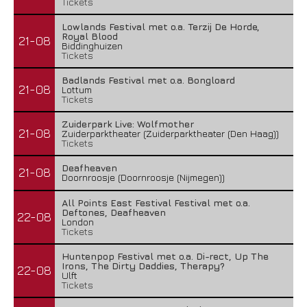
Tickets
Lowlands Festival met o.a. Terzij De Horde,
Royal Blood
21-08
Biddinghuizen
Tickets
Badlands Festival met o.a. Bongloard
21-08
Lottum
Tickets
Zuiderpark Live: Wolfmother
21-08
Zuiderparktheater (Zuiderparktheater (Den Haag))
Tickets
Deafheaven
21-08
Doornroosje (Doornroosje (Nijmegen))
All Points East Festival Festival met o.a.
Deftones, Deafheaven
22-08
London
Tickets
Huntenpop Festival met o.a. Di-rect, Up The
Irons, The Dirty Daddies, Therapy?
22-08
Ulft
Tickets