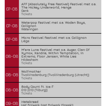
AFF (Absolutely Free Festival) Festival met o.a.
The Hickey Underworld, Henge
07-08
Genk
Tickets
Waterpop Festival met o.a. Wodan Boys,
07-08
Collignon
Wateringen
Micro Festival Festival met o.a. Collignon
07-08
Liège
M'era Luna Festival met o.a. Auger, Clan Of
Xymox, Xandria, Within Temptation, In
08-08
Extremo, Floor Jansen, White Lies
Hildesheim
Tickets
Wolfmother
08-08
TivoliVredenburg (TivoliVredenburg (Utrecht))
Tickets
Body Count ft. Ice-T
08-08
013 (013 (Tilburg))
Tickets
Hatebreed
09-08
Het Bolwerk (Het Bolwerk (Sneek))