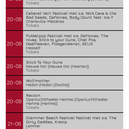
Tickets
Cabaret Vert Festival met o.a. Nick Cave & the
Bad Seeds, Deftones, Body Count feat. Ice-T
20-08
Charleville-Mézières
Tickets
Pukkelpop Festival met o.a. Deftones, The
Hives, Stick to your Guns, Chat Pile,
20-08
Deafheaven, Ploegendienst, dEUS
Hasselt
Tickets
Stick To Your Guns
20-08
Nieuwe Nor (Nieuwe Nor (Heerlen))
Tickets
Wolfmother
20-08
Hedon (Hedon (Zwolle))
Racoon
Openluchttheater Hertme (Openluchttheater
20-08
Hertme (Hertme))
Tickets
Glemmer Beach Festival Festival met o.a. The
Dirty Daddies, Krezip
21-08
Lemmer