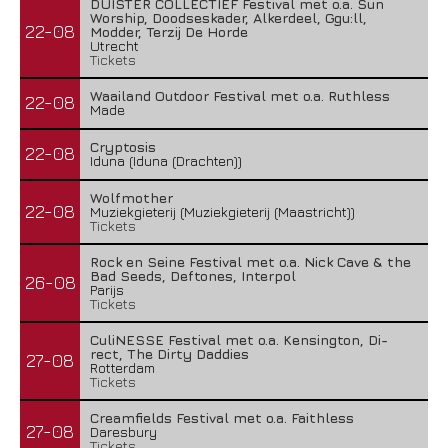
DUISTER COLLECTIEF Festival met o.a. Sun
Worship, Doodseskader, Alkerdeel, Ggu:ll,
22-08
Modder, Terzij De Horde
Utrecht
Tickets
Waailand Outdoor Festival met o.a. Ruthless
22-08
Made
Cryptosis
22-08
Iduna (Iduna (Drachten))
Wolfmother
22-08
Muziekgieterij (Muziekgieterij (Maastricht))
Tickets
Rock en Seine Festival met o.a. Nick Cave & the
Bad Seeds, Deftones, Interpol
26-08
Parijs
Tickets
CuliNESSE Festival met o.a. Kensington, Di-
rect, The Dirty Daddies
27-08
Rotterdam
Tickets
Creamfields Festival met o.a. Faithless
27-08
Daresbury
Tickets