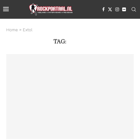
Home
»
Extol
TAG:
EXTOL