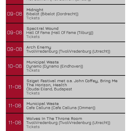
Midnight
09-08
Bibelot (Bibelot (Dordrecht))
Tickets
Spectral Wound
09-08
Hall Of Fame (Hall Of Fame (Tilburg))
Tickets
Arch Enemy
09-08
TivoliVredenburg (TivoliVredenburg (Utrecht))
Municipal Waste
10-08
Dynamo (Dynamo (Eindhoven))
Tickets
Sziget Festival met o.a. John Coffey, Bring Me
The Horizon, Health
11-08
Óbudai Eiland, Budapest
Tickets
Municipal Waste
11-08
Cafe Calluna (Cafe Calluna (Ommen))
Wolves In The Throne Room
11-08
TivoliVredenburg (TivoliVredenburg (Utrecht))
Tickets