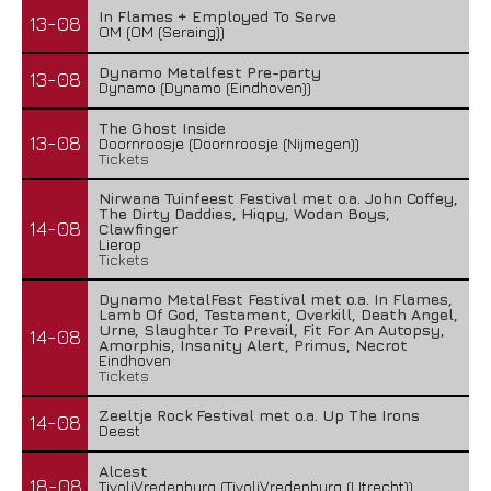
In Flames + Employed To Serve
13-08
OM (OM (Seraing))
Dynamo Metalfest Pre-party
13-08
Dynamo (Dynamo (Eindhoven))
The Ghost Inside
13-08
Doornroosje (Doornroosje (Nijmegen))
Tickets
Nirwana Tuinfeest Festival met o.a. John Coffey,
The Dirty Daddies, Hiqpy, Wodan Boys,
14-08
Clawfinger
Lierop
Tickets
Dynamo MetalFest Festival met o.a. In Flames,
Lamb Of God, Testament, Overkill, Death Angel,
Urne, Slaughter To Prevail, Fit For An Autopsy,
14-08
Amorphis, Insanity Alert, Primus, Necrot
Eindhoven
Tickets
Zeeltje Rock Festival met o.a. Up The Irons
14-08
Deest
Alcest
18-08
TivoliVredenburg (TivoliVredenburg (Utrecht))