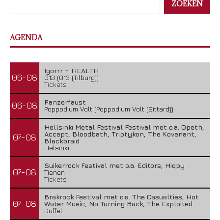
ZOEKEN
AGENDA
Igorrr + HEALTH
06-08
013 (013 (Tilburg))
Tickets
Panzerfaust
06-08
Poppodium Volt (Poppodium Volt (Sittard))
Hellsinki Metal Festival Festival met o.a. Opeth,
Accept, Bloodbath, Triptykon, The Kovenant,
07-08
Blackbraid
Helsinki
Suikerrock Festival met o.a. Editors, Hiqpy
07-08
Tienen
Tickets
Brakrock Festival met o.a. The Casualties, Hot
07-08
Water Music, No Turning Back, The Exploited
Duffel