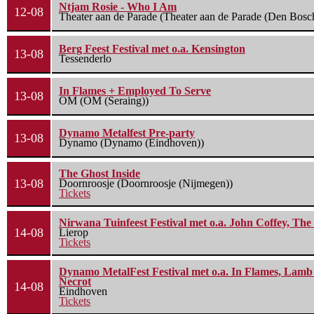
Ntjam Rosie - Who I Am
12-08
Theater aan de Parade (Theater aan de Parade (Den Bosc
Berg Feest Festival met o.a. Kensington
13-08
Tessenderlo
In Flames + Employed To Serve
13-08
OM (OM (Seraing))
Dynamo Metalfest Pre-party
13-08
Dynamo (Dynamo (Eindhoven))
The Ghost Inside
13-08
Doornroosje (Doornroosje (Nijmegen))
Tickets
Nirwana Tuinfeest Festival met o.a. John Coffey, Th
14-08
Lierop
Tickets
Dynamo MetalFest Festival met o.a. In Flames, Lamb O
Necrot
14-08
Eindhoven
Tickets