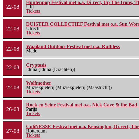
Huntenpop Festival met o.a. Di-rect, Up The Irons, 
22-08
Ulft
Tickets
DUISTER COLLECTIEF Festival met o.a. Sun Worship
22-08
Utrecht
Tickets
Waailand Outdoor Festival met o.a. Ruthless
22-08
Made
Cryptosis
22-08
Iduna (Iduna (Drachten))
Wolfmother
22-08
Muziekgieterij (Muziekgieterij (Maastricht))
Tickets
Rock en Seine Festival met o.a. Nick Cave & the Bad 
26-08
Parijs
Tickets
CuliNESSE Festival met o.a. Kensington, Di-rect, Th
27-08
Rotterdam
Tickets