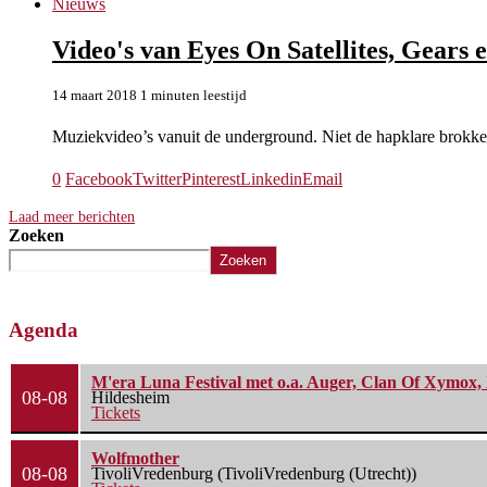
Nieuws
Video's van Eyes On Satellites, Gears e
14 maart 2018
1 minuten leestijd
Muziekvideo’s vanuit de underground. Niet de hapklare brokke
0
Facebook
Twitter
Pinterest
Linkedin
Email
Laad meer berichten
Zoeken
Zoeken
Agenda
M'era Luna Festival met o.a. Auger, Clan Of Xymox, 
08-08
Hildesheim
Tickets
Wolfmother
08-08
TivoliVredenburg (TivoliVredenburg (Utrecht))