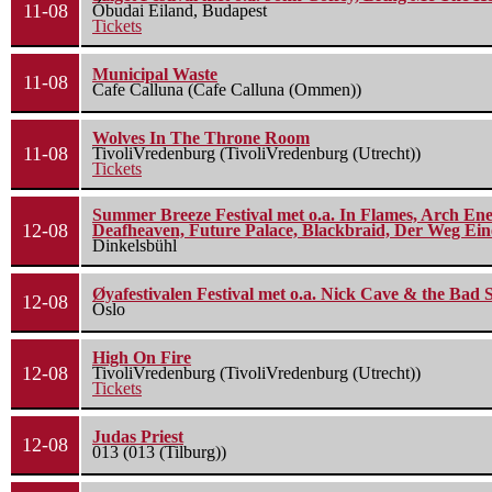
11-08
Óbudai Eiland, Budapest
Tickets
Municipal Waste
11-08
Cafe Calluna (Cafe Calluna (Ommen))
Wolves In The Throne Room
11-08
TivoliVredenburg (TivoliVredenburg (Utrecht))
Tickets
Summer Breeze Festival met o.a. In Flames, Arch Ene
12-08
Deafheaven, Future Palace, Blackbraid, Der Weg Eine
Dinkelsbühl
Øyafestivalen Festival met o.a. Nick Cave & the Bad 
12-08
Oslo
High On Fire
12-08
TivoliVredenburg (TivoliVredenburg (Utrecht))
Tickets
Judas Priest
12-08
013 (013 (Tilburg))