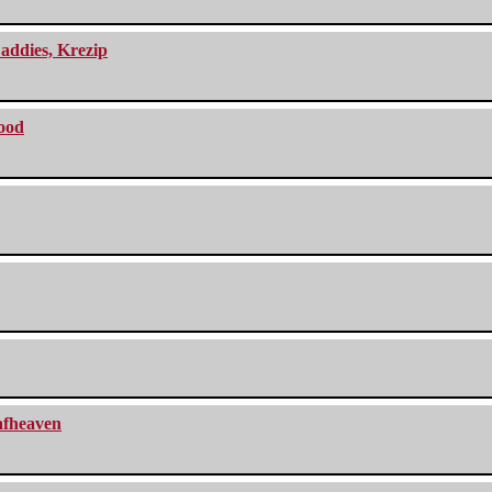
addies, Krezip
lood
eafheaven