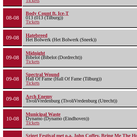
Tickets
Body Count ft. Ice-T
08-08
013 (013 (Tilburg))
Tickets
Hatebreed
09-08
Het Bolwerk (Het Bolwerk (Sneek))
Midnight
09-08
Bibelot (Bibelot (Dordrecht))
Tickets
Spectral Wound
09-08
Hall Of Fame (Hall Of Fame (Tilburg))
Tickets
Arch Enemy
09-08
TivoliVredenburg (TivoliVredenburg (Utrecht))
Municipal Waste
10-08
Dynamo (Dynamo (Eindhoven))
Tickets
Sziget Festival met o.a. John Coffey, Bring Me The H