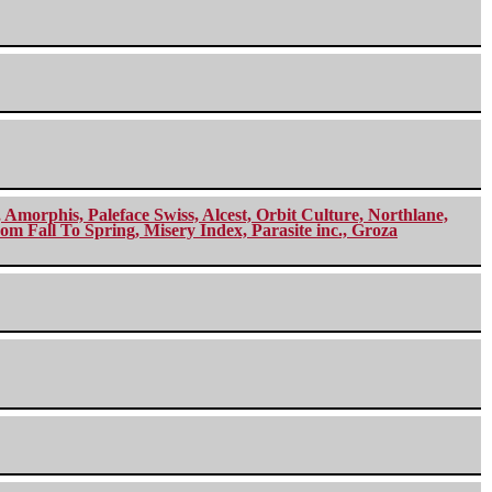
morphis, Paleface Swiss, Alcest, Orbit Culture, Northlane,
m Fall To Spring, Misery Index, Parasite inc., Groza