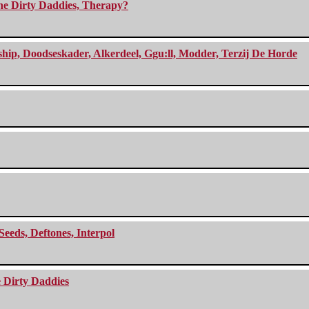
The Dirty Daddies, Therapy?
, Doodseskader, Alkerdeel, Ggu:ll, Modder, Terzij De Horde
Seeds, Deftones, Interpol
e Dirty Daddies