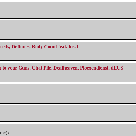
eeds, Deftones, Body Count feat. Ice-T
ck to your Guns, Chat Pile, Deafheaven, Ploegendienst, dEUS
tme))