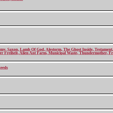
my, Saxon, Lamb Of God, Alestorm, The Ghost Inside, Testament, A
r Freiheit, Alien Ant Farm, Municipal Waste, Thundermother, Fro
Seeds