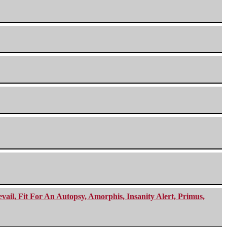
ail, Fit For An Autopsy, Amorphis, Insanity Alert, Primus,