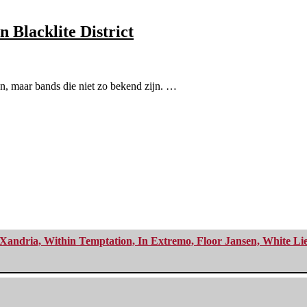
n Blacklite District
n, maar bands die niet zo bekend zijn. …
Xandria, Within Temptation, In Extremo, Floor Jansen, White Li