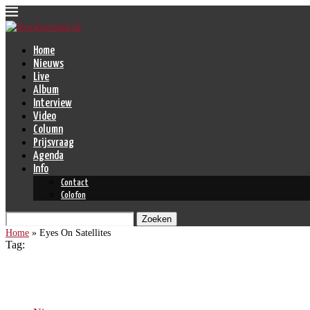
Home
Nieuws
Live
Album
Interview
Video
Column
Prijsvraag
Agenda
Info
Contact
Colofon
Zoeken
Home
»
Eyes On Satellites
Tag:
Eyes On Satellites