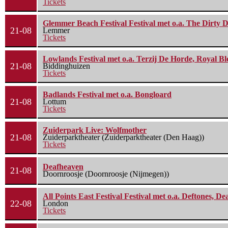
Tickets
Glemmer Beach Festival Festival met o.a. The Dirty D
21-08
Lemmer
Tickets
Lowlands Festival met o.a. Terzij De Horde, Royal B
21-08
Biddinghuizen
Tickets
Badlands Festival met o.a. Bongloard
21-08
Lottum
Tickets
Zuiderpark Live: Wolfmother
21-08
Zuiderparktheater (Zuiderparktheater (Den Haag))
Tickets
Deafheaven
21-08
Doornroosje (Doornroosje (Nijmegen))
All Points East Festival Festival met o.a. Deftones, D
22-08
London
Tickets