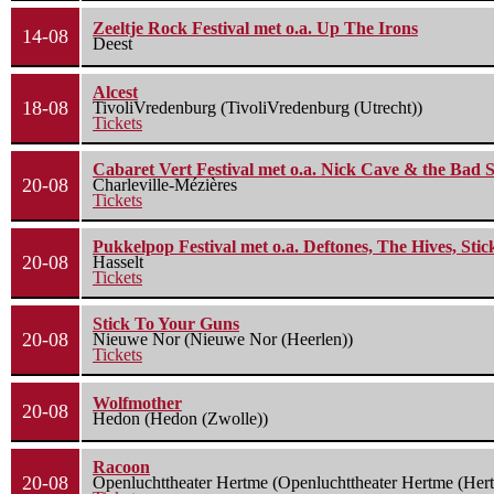
Zeeltje Rock Festival met o.a. Up The Irons
14-08
Deest
Alcest
18-08
TivoliVredenburg (TivoliVredenburg (Utrecht))
Tickets
Cabaret Vert Festival met o.a. Nick Cave & the Bad S
20-08
Charleville-Mézières
Tickets
Pukkelpop Festival met o.a. Deftones, The Hives, Sti
20-08
Hasselt
Tickets
Stick To Your Guns
20-08
Nieuwe Nor (Nieuwe Nor (Heerlen))
Tickets
Wolfmother
20-08
Hedon (Hedon (Zwolle))
Racoon
20-08
Openluchttheater Hertme (Openluchttheater Hertme (Her