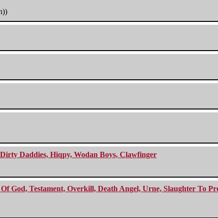
h))
e Dirty Daddies, Hiqpy, Wodan Boys, Clawfinger
f God, Testament, Overkill, Death Angel, Urne, Slaughter To Prev