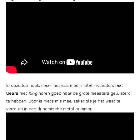
In dezelfde hoek, maar met iets meer metal invloeden, laat
Gears
met
King
horen goed naar de grote meesters geluisterd
te hebben. Daar is niets mis mee, zeker als je het weet te
vertalen in een dynamische metal nummer.