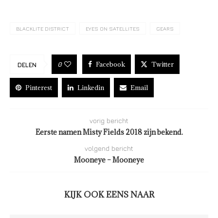
BLACKLITE DISTRICT
EYES ON SATELLITES
GEARS
Facebook
Twitter
0
DELEN
Pinterest
Linkedin
Email
vorig bericht
Eerste namen Misty Fields 2018 zijn bekend.
volgend bericht
Mooneye – Mooneye
KIJK OOK EENS NAAR