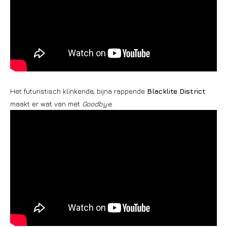
Het futuristisch klinkende, bijna rappende
Blacklite District
maakt er wat van met
Goodbye.