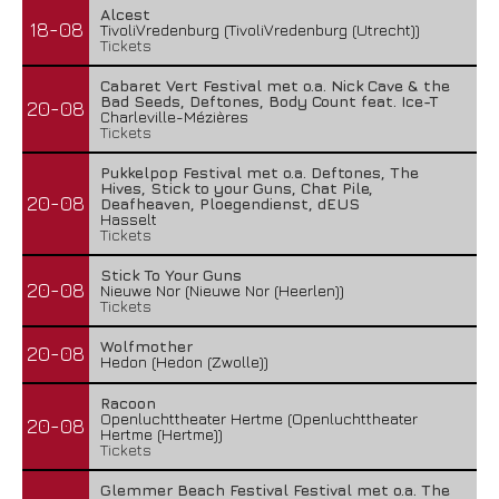
Alcest
18-08
TivoliVredenburg (TivoliVredenburg (Utrecht))
Tickets
Cabaret Vert Festival met o.a. Nick Cave & the
Bad Seeds, Deftones, Body Count feat. Ice-T
20-08
Charleville-Mézières
Tickets
Pukkelpop Festival met o.a. Deftones, The
Hives, Stick to your Guns, Chat Pile,
20-08
Deafheaven, Ploegendienst, dEUS
Hasselt
Tickets
Stick To Your Guns
20-08
Nieuwe Nor (Nieuwe Nor (Heerlen))
Tickets
Wolfmother
20-08
Hedon (Hedon (Zwolle))
Racoon
Openluchttheater Hertme (Openluchttheater
20-08
Hertme (Hertme))
Tickets
Glemmer Beach Festival Festival met o.a. The