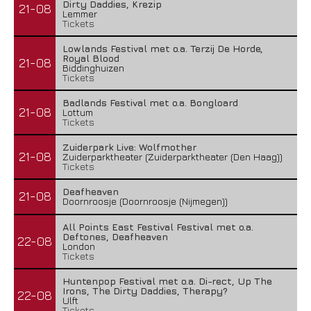
Dirty Daddies, Krezip
21-08
Lemmer
Tickets
Lowlands Festival met o.a. Terzij De Horde,
Royal Blood
21-08
Biddinghuizen
Tickets
Badlands Festival met o.a. Bongloard
21-08
Lottum
Tickets
Zuiderpark Live: Wolfmother
21-08
Zuiderparktheater (Zuiderparktheater (Den Haag))
Tickets
Deafheaven
21-08
Doornroosje (Doornroosje (Nijmegen))
All Points East Festival Festival met o.a.
Deftones, Deafheaven
22-08
London
Tickets
Huntenpop Festival met o.a. Di-rect, Up The
Irons, The Dirty Daddies, Therapy?
22-08
Ulft
Tickets