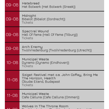
Hatebreed
09-08
Het Bolwerk (Het Bolwerk (Sneek))
Midnight
09-08
Bibelot (Bibelot (Dordrecht))
Tickets
Spectral Wound
09-08
Hall Of Fame (Hall Of Fame (Tilburg))
Tickets
Arch Enemy
09-08
TivoliVredenburg (TivoliVredenburg (Utrecht))
Municipal Waste
10-08
Dynamo (Dynamo (Eindhoven))
Tickets
Sziget Festival met o.a. John Coffey, Bring Me
The Horizon, Health
11-08
Óbudai Eiland, Budapest
Tickets
Municipal Waste
11-08
Cafe Calluna (Cafe Calluna (Ommen))
Wolves In The Throne Room