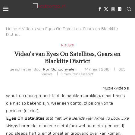
Home
»
Video's van Eyes On Satellites, Gears en Blacklite
District
NIEUWS
Video's van Eyes On Satellites, Gears en
Blacklite District
geschreven door
Ron Schoonwater
14 maart 2018
685
views
1 minuten leestijd
Muziekvideo’s
vanuit de underground. Niet de hapklare brokken, maar bands
die niet zo bekend zijn. Weer een aantal clips om van te
genieten (of niet).
Eyes On Satellites
laat met
She Bends Her Arms To Look Like
Wings
horen dat moderne metal (ook wel nu-metal genoemd)
nog steeds heftig, emotioneel en groovend over kan komen.