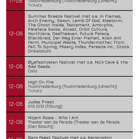
11-08
TivoliVredenburg (TivoliVredenburg (Utrecht))
Tickets
Summer Breeze Festival met o.a. In Flames,
Arch Enemy, Saxon, Lamb Of God, Alestorm,
The Ghost Inside, Testament, Amorphis,
Paleface Swiss, Alcest, Orbit Culture,
12-08
Northlane, Deafheaven, Future Palace,
Blackbraid, Der Weg Einer Freiheit, Alien Ant
Farm, Municipal Waste, Thundermother, From
Fall To Spring, Misery Index, Parasite inc., Groza
Dinkelsbühl
Øyafestivalen Festival met o.a. Nick Cave & the
12-08
Bad Seeds
Oslo
High On Fire
12-08
TivoliVredenburg (TivoliVredenburg (Utrecht))
Tickets
Judas Priest
12-08
013 (013 (Tilburg))
Ntjam Rosie - Who I Am
12-08
Theater aan de Parade (Theater aan de Parade
(Den Bosch))
Berg Feest Festival met o.a. Kensington