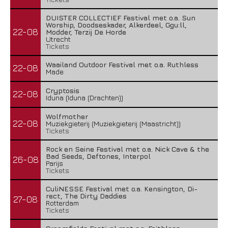
DUISTER COLLECTIEF Festival met o.a. Sun
Worship, Doodseskader, Alkerdeel, Ggu:ll,
22-08
Modder, Terzij De Horde
Utrecht
Tickets
Waailand Outdoor Festival met o.a. Ruthless
22-08
Made
Cryptosis
22-08
Iduna (Iduna (Drachten))
Wolfmother
22-08
Muziekgieterij (Muziekgieterij (Maastricht))
Tickets
Rock en Seine Festival met o.a. Nick Cave & the
Bad Seeds, Deftones, Interpol
26-08
Parijs
Tickets
CuliNESSE Festival met o.a. Kensington, Di-
rect, The Dirty Daddies
27-08
Rotterdam
Tickets