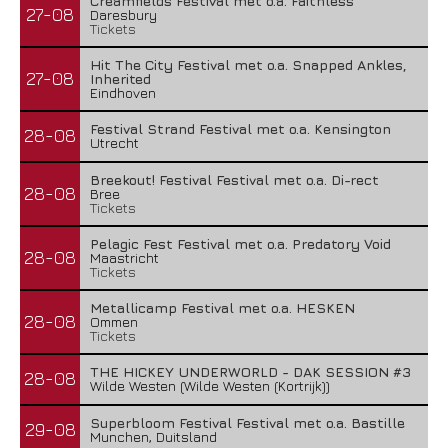
Creamfields Festival met o.a. Faithless
27-08
Daresbury
Tickets
Hit The City Festival met o.a. Snapped Ankles,
27-08
Inherited
Eindhoven
Festival Strand Festival met o.a. Kensington
28-08
Utrecht
Breekout! Festival Festival met o.a. Di-rect
28-08
Bree
Tickets
Pelagic Fest Festival met o.a. Predatory Void
28-08
Maastricht
Tickets
Metallicamp Festival met o.a. HESKEN
28-08
Ommen
Tickets
THE HICKEY UNDERWORLD - DAK SESSION #3
28-08
Wilde Westen (Wilde Westen (Kortrijk))
Superbloom Festival Festival met o.a. Bastille
29-08
Munchen, Duitsland