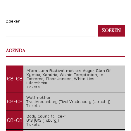
Zoeken
ZOEKEN
AGENDA
M'era Luna Festival met o.a. Auger, Clan Of
Xymox, Xandria, Within Temptation, In
08-08
Extremo, Floor Jansen, White Lies
Hildesheim
Tickets
Wolfmother
08-08
TivoliVredenburg (TivoliVredenburg (Utrecht))
Tickets
Body Count ft. Ice-T
08-08
013 (013 (Tilburg))
Tickets