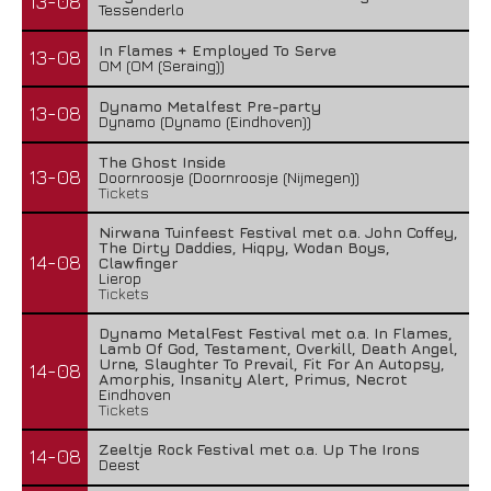
13-08
Tessenderlo
In Flames + Employed To Serve
13-08
OM (OM (Seraing))
Dynamo Metalfest Pre-party
13-08
Dynamo (Dynamo (Eindhoven))
The Ghost Inside
13-08
Doornroosje (Doornroosje (Nijmegen))
Tickets
Nirwana Tuinfeest Festival met o.a. John Coffey,
The Dirty Daddies, Hiqpy, Wodan Boys,
14-08
Clawfinger
Lierop
Tickets
Dynamo MetalFest Festival met o.a. In Flames,
Lamb Of God, Testament, Overkill, Death Angel,
Urne, Slaughter To Prevail, Fit For An Autopsy,
14-08
Amorphis, Insanity Alert, Primus, Necrot
Eindhoven
Tickets
Zeeltje Rock Festival met o.a. Up The Irons
14-08
Deest