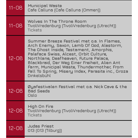
Municipal Waste
11-08
Cafe Calluna (Cafe Calluna (Ommen))
Wolves In The Throne Room
11-08
TivoliVredenburg (TivoliVredenburg (Utrecht))
Tickets
Summer Breeze Festival met o.a. In Flames,
Arch Enemy, Saxon, Lamb Of God, Alestorm,
The Ghost Inside, Testament, Amorphis,
Paleface Swiss, Alcest, Orbit Culture,
12-08
Northlane, Deafheaven, Future Palace,
Blackbraid, Der Weg Einer Freiheit, Alien Ant
Farm, Municipal Waste, Thundermother, From
Fall To Spring, Misery Index, Parasite inc., Groza
Dinkelsbühl
Øyafestivalen Festival met o.a. Nick Cave & the
12-08
Bad Seeds
Oslo
High On Fire
12-08
TivoliVredenburg (TivoliVredenburg (Utrecht))
Tickets
Judas Priest
12-08
013 (013 (Tilburg))