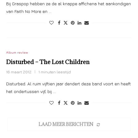
Bij Graspop hebben ze de al knappe affichena het aankondigen
van Faith No More en …
Album review
Disturbed – The Lost Children
16 maart 2012
1 minuten leestijd
Disturbed. Al ruim vijftien jaar dendert deze band voort en heeft
het ondertussen vijf, bij …
LAAD MEER BERICHTEN