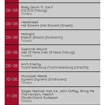
Body Count ft. Ice-T
08-08
013 (013 (Tilburg))
Tickets
Hatebreed
09-08
Het Bolwerk (Het Bolwerk (Sneek))
Midnight
09-08
Bibelot (Bibelot (Dordrecht))
Tickets
Spectral Wound
09-08
Hall Of Fame (Hall Of Fame (Tilburg))
Tickets
Arch Enemy
09-08
TivoliVredenburg (TivoliVredenburg (Utrecht))
Municipal Waste
10-08
Dynamo (Dynamo (Eindhoven))
Tickets
Sziget Festival met o.a. John Coffey, Bring Me
The Horizon, Health
11-08
Óbudai Eiland, Budapest
Tickets