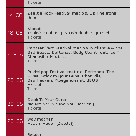
Tickets
Zeeltje Rock Festival met o.a. Up The Irons
14-08
Deest
Alcest
18-08
TivoliVredenburg (TivoliVredenburg (Utrecht))
Tickets
Cabaret Vert Festival met o.a. Nick Cave & the
Bad Seeds, Deftones, Body Count feat. Ice-T
20-08
Charleville-Mézières
Tickets
Pukkelpop Festival met o.a. Deftones, The
Hives, Stick to your Guns, Chat Pile,
20-08
Deafheaven, Ploegendienst, dEUS
Hasselt
Tickets
Stick To Your Guns
20-08
Nieuwe Nor (Nieuwe Nor (Heerlen))
Tickets
Wolfmother
20-08
Hedon (Hedon (Zwolle))
Racoon