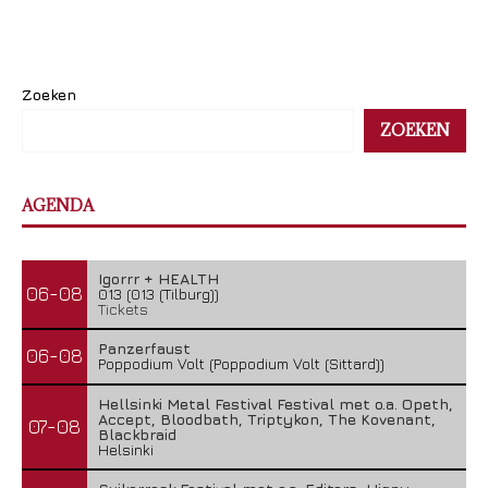
Zoeken
ZOEKEN
AGENDA
Igorrr + HEALTH
06-08
013 (013 (Tilburg))
Tickets
Panzerfaust
06-08
Poppodium Volt (Poppodium Volt (Sittard))
Hellsinki Metal Festival Festival met o.a. Opeth,
Accept, Bloodbath, Triptykon, The Kovenant,
07-08
Blackbraid
Helsinki