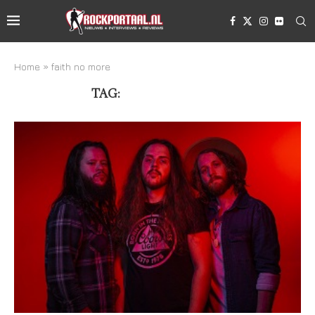
Home
»
faith no more
TAG:
FAITH NO MORE