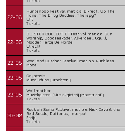
Tickets
Huntenpop Festival met o.a. Di-rect, Up The
Irons, The Dirty Daddies, Therapy?
22-08
Ulft
Tickets
DUISTER COLLECTIEF Festival met o.a. Sun
Worship, Doodseskader, Alkerdeel, Ggu:ll,
22-08
Modder, Terzij De Horde
Utrecht
Tickets
Waailand Outdoor Festival met o.a. Ruthless
22-08
Made
Cryptosis
22-08
Iduna (Iduna (Drachten))
Wolfmother
22-08
Muziekgieterij (Muziekgieterij (Maastricht))
Tickets
Rock en Seine Festival met o.a. Nick Cave & the
Bad Seeds, Deftones, Interpol
26-08
Parijs
Tickets