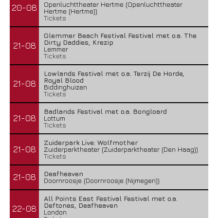
Openluchttheater Hertme (Openluchttheater
20-08
Hertme (Hertme))
Tickets
Glemmer Beach Festival Festival met o.a. The
Dirty Daddies, Krezip
21-08
Lemmer
Tickets
Lowlands Festival met o.a. Terzij De Horde,
Royal Blood
21-08
Biddinghuizen
Tickets
Badlands Festival met o.a. Bongloard
21-08
Lottum
Tickets
Zuiderpark Live: Wolfmother
21-08
Zuiderparktheater (Zuiderparktheater (Den Haag))
Tickets
Deafheaven
21-08
Doornroosje (Doornroosje (Nijmegen))
All Points East Festival Festival met o.a.
Deftones, Deafheaven
22-08
London