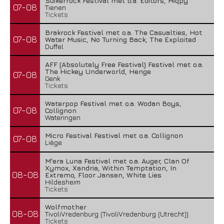
Suikerrock Festival met o.a. Editors, Hiqpy
07-08
Tienen
Tickets
Brakrock Festival met o.a. The Casualties, Hot
07-08
Water Music, No Turning Back, The Exploited
Duffel
AFF (Absolutely Free Festival) Festival met o.a.
The Hickey Underworld, Henge
07-08
Genk
Tickets
Waterpop Festival met o.a. Wodan Boys,
07-08
Collignon
Wateringen
Micro Festival Festival met o.a. Collignon
07-08
Liège
M'era Luna Festival met o.a. Auger, Clan Of
Xymox, Xandria, Within Temptation, In
08-08
Extremo, Floor Jansen, White Lies
Hildesheim
Tickets
Wolfmother
08-08
TivoliVredenburg (TivoliVredenburg (Utrecht))
Tickets