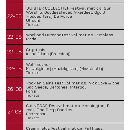
DUISTER COLLECTIEF Festival met o.a. Sun
Worship, Doodseskader, Alkerdeel, Ggu:ll,
22-08
Modder, Terzij De Horde
Utrecht
Tickets
Waailand Outdoor Festival met o.a. Ruthless
22-08
Made
Cryptosis
22-08
Iduna (Iduna (Drachten))
Wolfmother
22-08
Muziekgieterij (Muziekgieterij (Maastricht))
Tickets
Rock en Seine Festival met o.a. Nick Cave & the
Bad Seeds, Deftones, Interpol
26-08
Parijs
Tickets
CuliNESSE Festival met o.a. Kensington, Di-
rect, The Dirty Daddies
27-08
Rotterdam
Tickets
Creamfields Festival met o.a. Faithless