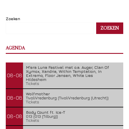
Zoeken
ZOEKEN
AGENDA
M'era Luna Festival met o.a. Auger, Clan Of
Xymox, Xandria, Within Temptation, In
08-08
Extremo, Floor Jansen, White Lies
Hildesheim
Tickets
Wolfmother
08-08
TivoliVredenburg (TivoliVredenburg (Utrecht))
Tickets
Body Count ft. Ice-T
08-08
013 (013 (Tilburg))
Tickets