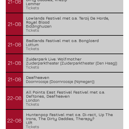
21-08
Lemmer
Tickets
Lowlands Festival met o.a. Terzij De Horde,
Royal Blood
21-08
Biddinghuizen
Tickets
Badlands Festival met o.a. Bongloard
21-08
Lottum
Tickets
Zuiderpark Live: Wolfmother
21-08
Zuiderparktheater (Zuiderparktheater (Den Haag))
Tickets
Deafheaven
21-08
Doornroosje (Doornroosje (Nijmegen))
All Points East Festival Festival met o.a.
Deftones, Deafheaven
22-08
London
Tickets
Huntenpop Festival met o.a. Di-rect, Up The
Irons, The Dirty Daddies, Therapy?
22-08
Ulft
Tickets