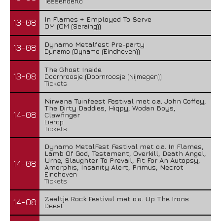
Tessenderlo
In Flames + Employed To Serve
13-08
OM (OM (Seraing))
Dynamo Metalfest Pre-party
13-08
Dynamo (Dynamo (Eindhoven))
The Ghost Inside
13-08
Doornroosje (Doornroosje (Nijmegen))
Tickets
Nirwana Tuinfeest Festival met o.a. John Coffey,
The Dirty Daddies, Hiqpy, Wodan Boys,
14-08
Clawfinger
Lierop
Tickets
Dynamo MetalFest Festival met o.a. In Flames,
Lamb Of God, Testament, Overkill, Death Angel,
Urne, Slaughter To Prevail, Fit For An Autopsy,
14-08
Amorphis, Insanity Alert, Primus, Necrot
Eindhoven
Tickets
Zeeltje Rock Festival met o.a. Up The Irons
14-08
Deest