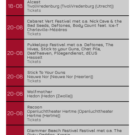
Alcest
18-08
TivoliVredenburg (TivoliVredenburg (Utrecht))
Tickets
Cabaret Vert Festival met o.a. Nick Cave & the
Bad Seeds, Deftones, Body Count feat. Ice-T
20-08
Charleville-Mézières
Tickets
Pukkelpop Festival met o.a. Deftones, The
Hives, Stick to your Guns, Chat Pile,
20-08
Deafheaven, Ploegendienst, dEUS
Hasselt
Tickets
Stick To Your Guns
20-08
Nieuwe Nor (Nieuwe Nor (Heerlen))
Tickets
Wolfmother
20-08
Hedon (Hedon (Zwolle))
Racoon
Openluchttheater Hertme (Openluchttheater
20-08
Hertme (Hertme))
Tickets
Glemmer Beach Festival Festival met o.a. The
Dirty Daddies, Krezip