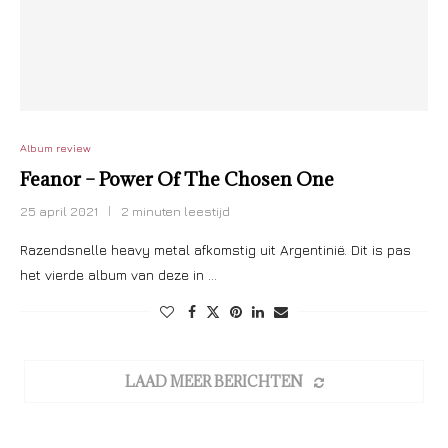
Album review
Feanor – Power Of The Chosen One
25 april 2021
2 minuten leestijd
Razendsnelle heavy metal afkomstig uit Argentinië. Dit is pas
het vierde album van deze in …
LAAD MEER BERICHTEN