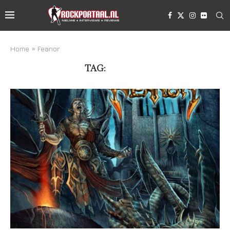
Home
»
Feanor
TAG:
FEANOR