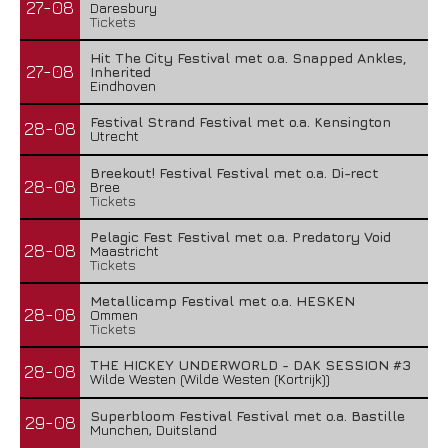
27-08
Daresbury
Tickets
Hit The City Festival met o.a. Snapped Ankles,
27-08
Inherited
Eindhoven
Festival Strand Festival met o.a. Kensington
28-08
Utrecht
Breekout! Festival Festival met o.a. Di-rect
28-08
Bree
Tickets
Pelagic Fest Festival met o.a. Predatory Void
28-08
Maastricht
Tickets
Metallicamp Festival met o.a. HESKEN
28-08
Ommen
Tickets
THE HICKEY UNDERWORLD - DAK SESSION #3
28-08
Wilde Westen (Wilde Westen (Kortrijk))
Superbloom Festival Festival met o.a. Bastille
29-08
Munchen, Duitsland