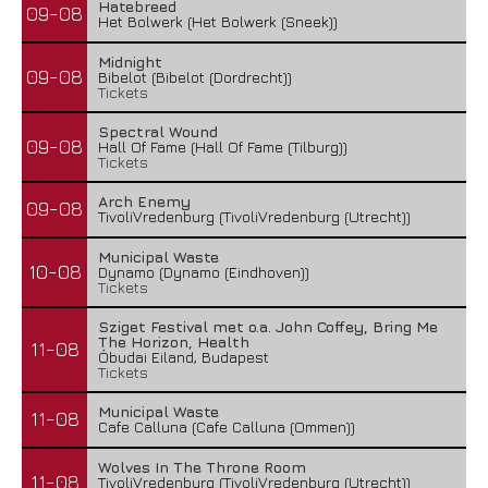
Hatebreed
09-08
Het Bolwerk (Het Bolwerk (Sneek))
Midnight
09-08
Bibelot (Bibelot (Dordrecht))
Tickets
Spectral Wound
09-08
Hall Of Fame (Hall Of Fame (Tilburg))
Tickets
Arch Enemy
09-08
TivoliVredenburg (TivoliVredenburg (Utrecht))
Municipal Waste
10-08
Dynamo (Dynamo (Eindhoven))
Tickets
Sziget Festival met o.a. John Coffey, Bring Me
The Horizon, Health
11-08
Óbudai Eiland, Budapest
Tickets
Municipal Waste
11-08
Cafe Calluna (Cafe Calluna (Ommen))
Wolves In The Throne Room
11-08
TivoliVredenburg (TivoliVredenburg (Utrecht))