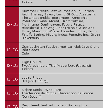
Tickets
Summer Breeze Festival met o.a. In Flames,
Arch Enemy, Saxon, Lamb Of God, Alestorm,
The Ghost Inside, Testament, Amorphis,
Paleface Swiss, Alcest, Orbit Culture,
12-08
Northlane, Deafheaven, Future Palace,
Blackbraid, Der Weg Einer Freiheit, Alien Ant
Farm, Municipal Waste, Thundermother, From
Fall To Spring, Misery Index, Parasite inc., Groza
Dinkelsbühl
Øyafestivalen Festival met o.a. Nick Cave & the
12-08
Bad Seeds
Oslo
High On Fire
12-08
TivoliVredenburg (TivoliVredenburg (Utrecht))
Tickets
Judas Priest
12-08
013 (013 (Tilburg))
Ntjam Rosie - Who I Am
12-08
Theater aan de Parade (Theater aan de Parade
(Den Bosch))
Berg Feest Festival met o.a. Kensington
13-08