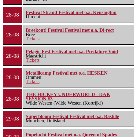
Festival Strand Festival met o.a. Kensington
28-08
Utrecht
Breekout! Festival Festival met o.a. Di-rect
28-08
Bree
Tickets
Pelagic Fest Festival met o.a. Predatory Void
28-08
Maastricht
Tickets
Metallicamp Festival met o.a. HESKEN
28-08
Ommen
Tickets
THE HICKEY UNDERWORLD - DAK
28-08
SESSION #3
Wilde Westen (Wilde Westen (Kortrijk))
Superbloom Festival Festival met o.a. Bastille
29-08
Munchen, Duitsland
Popelucht Festival met o.a. Queen of Spades