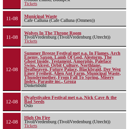
Tickets
Municipal Waste
11-08
Cafe Calluna (Cafe Calluna (Ommen))
Wolves In The Throne Room
11-08
TivoliVredenburg (TivoliVredenburg (Utrecht))
Tickets
Summer Breeze Festival met o.a. In Flames, Arch
Enemy, Saxon, Lamb Of God, Alestorm, The
Ghost Inside, Testament, Amorphis, Paleface
Swiss, Alcest, Orbit Culture, Northlane,
12-08
Deafheaven, Future Palace, Blackbraid, Der Weg
Einer Freiheit, Alien Ant Farm, Municipal Waste,
Thundermother, From Fall To Spring, Misery
Index, Parasite inc., Groza
Dinkelsbühl
Øyafestivalen Festival met o.a. Nick Cave & the
12-08
Bad Seeds
Oslo
High On Fire
12-08
TivoliVredenburg (TivoliVredenburg (Utrecht))
Tickets