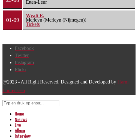
29-08
Etten-Leur
Wyatt E.
01-09
Merleyn (Merleyn (Nijmegen))
Tickets
Facebook
Twitter
Instagram
Flickr
@2023 - All Right Reserved. Designed and Developed by
Harm
Lourenssen
Home
Nieuws
Live
Album
Interview