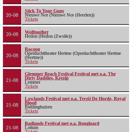
Stick To Your Guns
20-08
Nieuwe Nor (Nieuwe Nor (Heerlen))
Tickets
Wolfmother
20-08
Hedon (Hedon (Zwolle))
Racoon
Openluchttheater Hertme (Openluchttheater Hertme
20-08
(Hertme))
Tickets
Glemmer Beach Festival Festival met o.a. The
Dirty Daddies, Krezip
21-08
Lemmer
Tickets
Lowlands Festival met o.a. Terzij De Horde, Royal
Blood
21-08
Biddinghuizen
Tickets
Badlands Festival met o.a. Bongloard
21-08
Lottum
Tickets