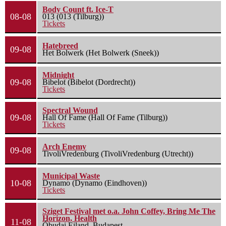
Body Count ft. Ice-T
08-08
013 (013 (Tilburg))
Tickets
Hatebreed
09-08
Het Bolwerk (Het Bolwerk (Sneek))
Midnight
09-08
Bibelot (Bibelot (Dordrecht))
Tickets
Spectral Wound
09-08
Hall Of Fame (Hall Of Fame (Tilburg))
Tickets
Arch Enemy
09-08
TivoliVredenburg (TivoliVredenburg (Utrecht))
Municipal Waste
10-08
Dynamo (Dynamo (Eindhoven))
Tickets
Sziget Festival met o.a. John Coffey, Bring Me The
Horizon, Health
11-08
Óbudai Eiland, Budapest