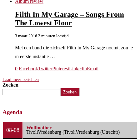
Album review
Filth In My Garage – Songs From
The Lowest Floor
3 maart 2016
2 minuten leestijd
Met een band die zichzelf Filth In My Garage noemt, zou je
in eerste instantie …
0
Facebook
Twitter
Pinterest
Linkedin
Email
Laad meer berichten
Zoeken
Zoeken
Agenda
Wolfmother
08-08
TivoliVredenburg (TivoliVredenburg (Utrecht))