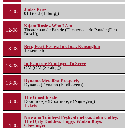
Judas Priest
12-08
013 (013 (Tilburg))
Ntjam Rosie - Who I Am
12-08
Theater aan de Parade (Theater aan de Parade (Den
Bosch))
Berg Feest Festival met o.a. Kensington
13-08
Tessenderlo
In Flames + Employed To Serve
13-08
OM (OM (Seraing))
Dynamo Metalfest Pre-party
13-08
Dynamo (Dynamo (Eindhoven))
The Ghost Inside
13-08
Doornroosje (Doornroosje (Nijmegen))
Tickets
Nirwana Tuinfeest Festival met o.a. John Coffey,
The Dirty Daddies, Hiqpy, Wodan Boys,
14-08
Clawfinger