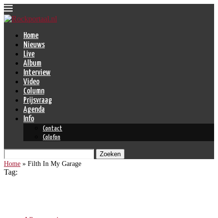
Home
Nieuws
Live
Album
Interview
Video
Column
Prijsvraag
Agenda
Info
Contact
Colofon
Zoeken
Home
»
Filth In My Garage
Tag:
Filth In My Garage