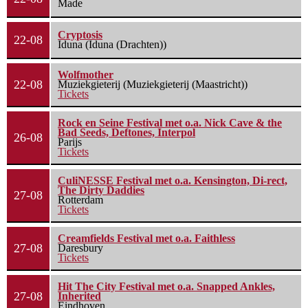
Made
Cryptosis
22-08
Iduna (Iduna (Drachten))
Wolfmother
22-08
Muziekgieterij (Muziekgieterij (Maastricht))
Tickets
Rock en Seine Festival met o.a. Nick Cave & the
Bad Seeds, Deftones, Interpol
26-08
Parijs
Tickets
CuliNESSE Festival met o.a. Kensington, Di-rect,
The Dirty Daddies
27-08
Rotterdam
Tickets
Creamfields Festival met o.a. Faithless
27-08
Daresbury
Tickets
Hit The City Festival met o.a. Snapped Ankles,
27-08
Inherited
Eindhoven