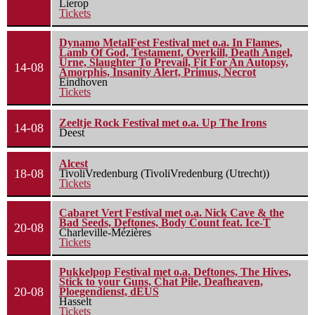
Lierop
Tickets
Dynamo MetalFest Festival met o.a. In Flames,
Lamb Of God, Testament, Overkill, Death Angel,
Urne, Slaughter To Prevail, Fit For An Autopsy,
14-08
Amorphis, Insanity Alert, Primus, Necrot
Eindhoven
Tickets
Zeeltje Rock Festival met o.a. Up The Irons
14-08
Deest
Alcest
18-08
TivoliVredenburg (TivoliVredenburg (Utrecht))
Tickets
Cabaret Vert Festival met o.a. Nick Cave & the
Bad Seeds, Deftones, Body Count feat. Ice-T
20-08
Charleville-Mézières
Tickets
Pukkelpop Festival met o.a. Deftones, The Hives,
Stick to your Guns, Chat Pile, Deafheaven,
20-08
Ploegendienst, dEUS
Hasselt
Tickets