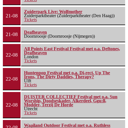
Zuiderpark Live: Wolfmother
21-08
Zuiderparktheater (Zuiderparktheater (Den Haag))
Tickets
Deafheaven
21-08
Doornroosje (Doornroosje (Nijmegen))
All Points East Festival Festival met o.a. Deftones,
Deafheaven
22-08
London
Tickets
Huntenpop Festival met o.a. Di-rect, Up The
Irons, The Dirty Daddies, Therapy?
22-08
Ulft
Tickets
DUISTER COLLECTIEF Festival met o.a. Sun
Worship, Doodseskader, Alkerdeel, Ggu:ll,
22-08
Modder, Terzij De Horde
Utrecht
Tickets
Waailand Outdoor Festival met o.a. Ruthless
22-08