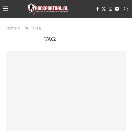
Home
»
Fire Horse
TAG:
FIRE HORSE