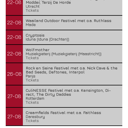
22-08
Modder, Terzij De Horde
Utrecht
Tickets
Waailand Outdoor Festival met o.a. Ruthless
22-08
Made
Cryptosis
22-08
Iduna (Iduna (Drachten))
Wolfmother
22-08
Muziekgieterij (Muziekgieterij (Maastricht))
Tickets
Rock en Seine Festival met o.a. Nick Cave & the
Bad Seeds, Deftones, Interpol
26-08
Parijs
Tickets
CuliNESSE Festival met o.a. Kensington, Di-
rect, The Dirty Daddies
27-08
Rotterdam
Tickets
Creamfields Festival met o.a. Faithless
27-08
Daresbury
Tickets