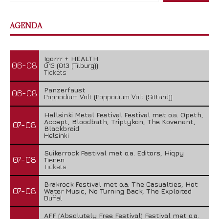
AGENDA
Igorrr + HEALTH
06-08
013 (013 (Tilburg))
Tickets
Panzerfaust
06-08
Poppodium Volt (Poppodium Volt (Sittard))
Hellsinki Metal Festival Festival met o.a. Opeth,
Accept, Bloodbath, Triptykon, The Kovenant,
07-08
Blackbraid
Helsinki
Suikerrock Festival met o.a. Editors, Hiqpy
07-08
Tienen
Tickets
Brakrock Festival met o.a. The Casualties, Hot
07-08
Water Music, No Turning Back, The Exploited
Duffel
AFF (Absolutely Free Festival) Festival met o.a.