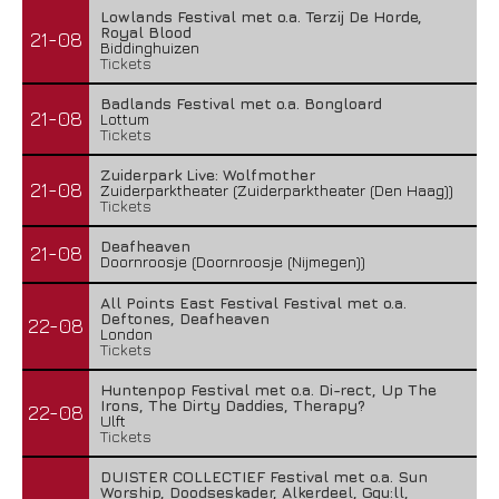
Lowlands Festival met o.a. Terzij De Horde,
Royal Blood
21-08
Biddinghuizen
Tickets
Badlands Festival met o.a. Bongloard
21-08
Lottum
Tickets
Zuiderpark Live: Wolfmother
21-08
Zuiderparktheater (Zuiderparktheater (Den Haag))
Tickets
Deafheaven
21-08
Doornroosje (Doornroosje (Nijmegen))
All Points East Festival Festival met o.a.
Deftones, Deafheaven
22-08
London
Tickets
Huntenpop Festival met o.a. Di-rect, Up The
Irons, The Dirty Daddies, Therapy?
22-08
Ulft
Tickets
DUISTER COLLECTIEF Festival met o.a. Sun
Worship, Doodseskader, Alkerdeel, Ggu:ll,