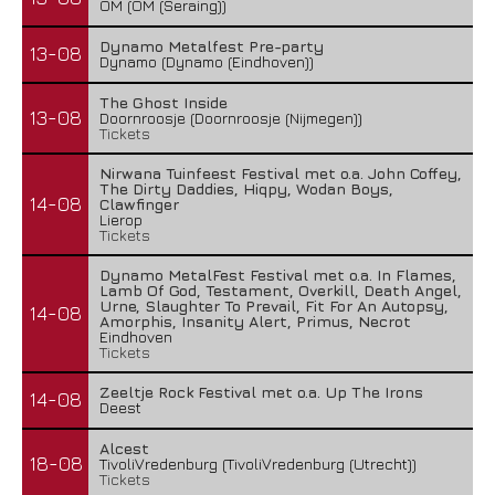
OM (OM (Seraing))
Dynamo Metalfest Pre-party
13-08
Dynamo (Dynamo (Eindhoven))
The Ghost Inside
13-08
Doornroosje (Doornroosje (Nijmegen))
Tickets
Nirwana Tuinfeest Festival met o.a. John Coffey,
The Dirty Daddies, Hiqpy, Wodan Boys,
14-08
Clawfinger
Lierop
Tickets
Dynamo MetalFest Festival met o.a. In Flames,
Lamb Of God, Testament, Overkill, Death Angel,
Urne, Slaughter To Prevail, Fit For An Autopsy,
14-08
Amorphis, Insanity Alert, Primus, Necrot
Eindhoven
Tickets
Zeeltje Rock Festival met o.a. Up The Irons
14-08
Deest
Alcest
18-08
TivoliVredenburg (TivoliVredenburg (Utrecht))
Tickets