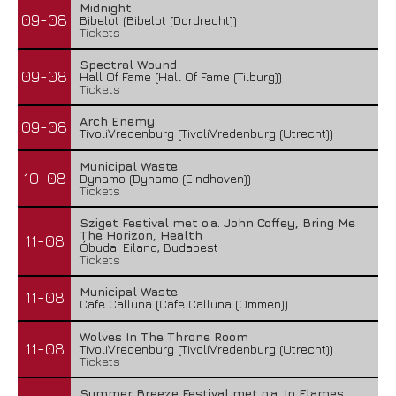
Midnight
09-08
Bibelot (Bibelot (Dordrecht))
Tickets
Spectral Wound
09-08
Hall Of Fame (Hall Of Fame (Tilburg))
Tickets
Arch Enemy
09-08
TivoliVredenburg (TivoliVredenburg (Utrecht))
Municipal Waste
10-08
Dynamo (Dynamo (Eindhoven))
Tickets
Sziget Festival met o.a. John Coffey, Bring Me
The Horizon, Health
11-08
Óbudai Eiland, Budapest
Tickets
Municipal Waste
11-08
Cafe Calluna (Cafe Calluna (Ommen))
Wolves In The Throne Room
11-08
TivoliVredenburg (TivoliVredenburg (Utrecht))
Tickets
Summer Breeze Festival met o.a. In Flames,