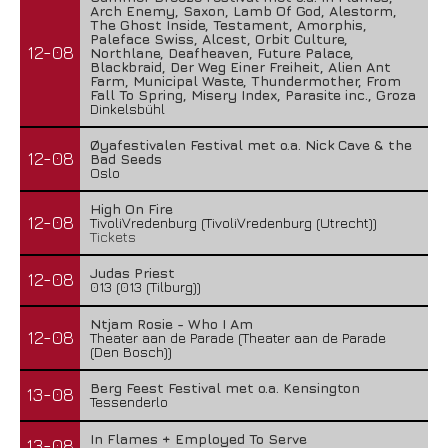
Arch Enemy, Saxon, Lamb Of God, Alestorm,
The Ghost Inside, Testament, Amorphis,
Paleface Swiss, Alcest, Orbit Culture,
12-08
Northlane, Deafheaven, Future Palace,
Blackbraid, Der Weg Einer Freiheit, Alien Ant
Farm, Municipal Waste, Thundermother, From
Fall To Spring, Misery Index, Parasite inc., Groza
Dinkelsbühl
Øyafestivalen Festival met o.a. Nick Cave & the
12-08
Bad Seeds
Oslo
High On Fire
12-08
TivoliVredenburg (TivoliVredenburg (Utrecht))
Tickets
Judas Priest
12-08
013 (013 (Tilburg))
Ntjam Rosie - Who I Am
12-08
Theater aan de Parade (Theater aan de Parade
(Den Bosch))
Berg Feest Festival met o.a. Kensington
13-08
Tessenderlo
In Flames + Employed To Serve
13-08