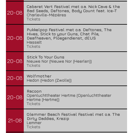
Cabaret Vert Festival met o.a. Nick Cave & the
Bad Seeds, Deftones, Body Count feat. Ice-T
20-08
Charleville-Mézières
Tickets
Pukkelpop Festival met o.a. Deftones, The
Hives, Stick to your Guns, Chat Pile,
20-08
Deafheaven, Ploegendienst, dEUS
Hasselt
Tickets
Stick To Your Guns
20-08
Nieuwe Nor (Nieuwe Nor (Heerlen))
Tickets
Wolfmother
20-08
Hedon (Hedon (Zwolle))
Racoon
Openluchttheater Hertme (Openluchttheater
20-08
Hertme (Hertme))
Tickets
Glemmer Beach Festival Festival met o.a. The
Dirty Daddies, Krezip
21-08
Lemmer
Tickets