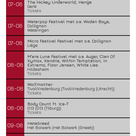
The Hickey Underworld, Henge
07-08
Genk
Tickets
Waterpop Festival met o.a. Wodan Boys,
07-08
Collignon
Wateringen
Micro Festival Festival met o.a. Collignon
07-08
Liège
M'era Luna Festival met o.a. Auger, Clan Of
Xymox, Xandria, Within Temptation, In
08-08
Extremo, Floor Jansen, White Lies
Hildesheim
Tickets
Wolfmother
08-08
TivoliVredenburg (TivoliVredenburg (Utrecht))
Tickets
Body Count ft. Ice-T
08-08
013 (013 (Tilburg))
Tickets
Hatebreed
09-08
Het Bolwerk (Het Bolwerk (Sneek))