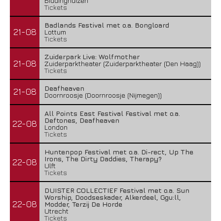
Biddinghuizen
Tickets
Badlands Festival met o.a. Bongloard
21-08
Lottum
Tickets
Zuiderpark Live: Wolfmother
21-08
Zuiderparktheater (Zuiderparktheater (Den Haag))
Tickets
Deafheaven
21-08
Doornroosje (Doornroosje (Nijmegen))
All Points East Festival Festival met o.a.
Deftones, Deafheaven
22-08
London
Tickets
Huntenpop Festival met o.a. Di-rect, Up The
Irons, The Dirty Daddies, Therapy?
22-08
Ulft
Tickets
DUISTER COLLECTIEF Festival met o.a. Sun
Worship, Doodseskader, Alkerdeel, Ggu:ll,
22-08
Modder, Terzij De Horde
Utrecht
Tickets