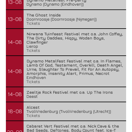
13-08
Dynamo (Dynamo (Eindhoven))
The Ghost Inside
13-08
Doornroosje (Doornroosje (Nijmegen))
Tickets
Nirwana Tuinfeest Festival met o.a. John Coffey,
The Dirty Daddies, Hiqpy, Wodan Boys,
14-08
Clawfinger
Lierop
Tickets
Dynamo MetalFest Festival met o.a. In Flames,
Lamb Of God, Testament, Overkill, Death Angel,
Urne, Slaughter To Prevail, Fit For An Autopsy,
14-08
Amorphis, Insanity Alert, Primus, Necrot
Eindhoven
Tickets
Zeeltje Rock Festival met o.a. Up The Irons
14-08
Deest
Alcest
18-08
TivoliVredenburg (TivoliVredenburg (Utrecht))
Tickets
Cabaret Vert Festival met o.a. Nick Cave & the
Bad Seeds, Deftones, Body Count feat. Ice-T