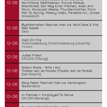
12-08
Northlane, Deafheaven, Future Palace,
Blackbraid, Der Weg Einer Freiheit, Alien Ant
Farm, Municipal Waste, Thundermother, From
Fall To Spring, Misery Index, Parasite inc., Groza
Dinkelsbühl
Øyafestivalen Festival met o.a. Nick Cave & the
12-08
Bad Seeds
Oslo
High On Fire
12-08
TivoliVredenburg (TivoliVredenburg (Utrecht))
Tickets
Judas Priest
12-08
013 (013 (Tilburg))
Ntjam Rosie - Who I Am
12-08
Theater aan de Parade (Theater aan de Parade
(Den Bosch))
Berg Feest Festival met o.a. Kensington
13-08
Tessenderlo
In Flames + Employed To Serve
13-08
OM (OM (Seraing))
Dynamo Metalfest Pre-party