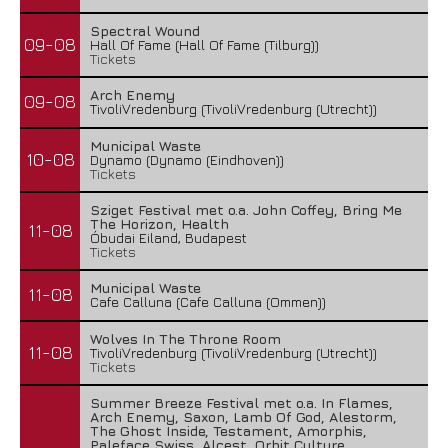
Spectral Wound
09-08
Hall Of Fame (Hall Of Fame (Tilburg))
Tickets
Arch Enemy
09-08
TivoliVredenburg (TivoliVredenburg (Utrecht))
Municipal Waste
10-08
Dynamo (Dynamo (Eindhoven))
Tickets
Sziget Festival met o.a. John Coffey, Bring Me
The Horizon, Health
11-08
Óbudai Eiland, Budapest
Tickets
Municipal Waste
11-08
Cafe Calluna (Cafe Calluna (Ommen))
Wolves In The Throne Room
11-08
TivoliVredenburg (TivoliVredenburg (Utrecht))
Tickets
Summer Breeze Festival met o.a. In Flames,
Arch Enemy, Saxon, Lamb Of God, Alestorm,
The Ghost Inside, Testament, Amorphis,
Paleface Swiss, Alcest, Orbit Culture,