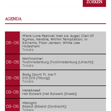
ZOEKEN
AGENDA
M'era Luna Festival met o.a. Auger, Clan Of
Xymox, Xandria, Within Temptation, In
08-08
Extremo, Floor Jansen, White Lies
Hildesheim
Tickets
Wolfmother
08-08
TivoliVredenburg (TivoliVredenburg (Utrecht))
Tickets
Body Count ft. Ice-T
08-08
013 (013 (Tilburg))
Tickets
Hatebreed
09-08
Het Bolwerk (Het Bolwerk (Sneek))
Midnight
09-08
Bibelot (Bibelot (Dordrecht))
Tickets