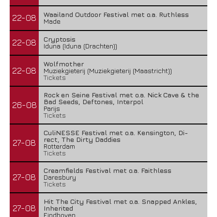
Waailand Outdoor Festival met o.a. Ruthless
22-08
Made
Cryptosis
22-08
Iduna (Iduna (Drachten))
Wolfmother
22-08
Muziekgieterij (Muziekgieterij (Maastricht))
Tickets
Rock en Seine Festival met o.a. Nick Cave & the
Bad Seeds, Deftones, Interpol
26-08
Parijs
Tickets
CuliNESSE Festival met o.a. Kensington, Di-
rect, The Dirty Daddies
27-08
Rotterdam
Tickets
Creamfields Festival met o.a. Faithless
27-08
Daresbury
Tickets
Hit The City Festival met o.a. Snapped Ankles,
27-08
Inherited
Eindhoven