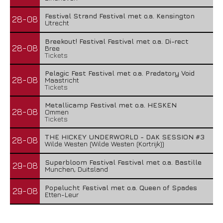
Festival Strand Festival met o.a. Kensington
28-08
Utrecht
Breekout! Festival Festival met o.a. Di-rect
28-08
Bree
Tickets
Pelagic Fest Festival met o.a. Predatory Void
28-08
Maastricht
Tickets
Metallicamp Festival met o.a. HESKEN
28-08
Ommen
Tickets
THE HICKEY UNDERWORLD - DAK SESSION #3
28-08
Wilde Westen (Wilde Westen (Kortrijk))
Superbloom Festival Festival met o.a. Bastille
29-08
Munchen, Duitsland
Popelucht Festival met o.a. Queen of Spades
29-08
Etten-Leur