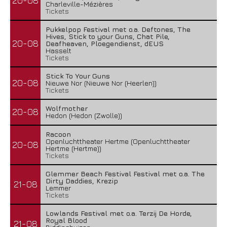
20-08
Charleville-Mézières
Tickets
Pukkelpop Festival met o.a. Deftones, The
Hives, Stick to your Guns, Chat Pile,
20-08
Deafheaven, Ploegendienst, dEUS
Hasselt
Tickets
Stick To Your Guns
20-08
Nieuwe Nor (Nieuwe Nor (Heerlen))
Tickets
Wolfmother
20-08
Hedon (Hedon (Zwolle))
Racoon
Openluchttheater Hertme (Openluchttheater
20-08
Hertme (Hertme))
Tickets
Glemmer Beach Festival Festival met o.a. The
Dirty Daddies, Krezip
21-08
Lemmer
Tickets
Lowlands Festival met o.a. Terzij De Horde,
Royal Blood
21-08