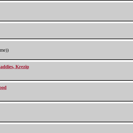
tme))
addies, Krezip
lood