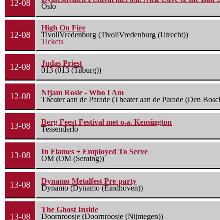
12-08
Oslo
High On Fire
12-08
TivoliVredenburg (TivoliVredenburg (Utrecht))
Tickets
Judas Priest
12-08
013 (013 (Tilburg))
Ntjam Rosie - Who I Am
12-08
Theater aan de Parade (Theater aan de Parade (Den Bosc
Berg Feest Festival met o.a. Kensington
13-08
Tessenderlo
In Flames + Employed To Serve
13-08
OM (OM (Seraing))
Dynamo Metalfest Pre-party
13-08
Dynamo (Dynamo (Eindhoven))
The Ghost Inside
13-08
Doornroosje (Doornroosje (Nijmegen))