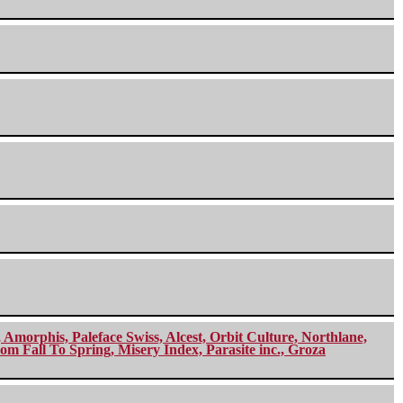
morphis, Paleface Swiss, Alcest, Orbit Culture, Northlane,
m Fall To Spring, Misery Index, Parasite inc., Groza