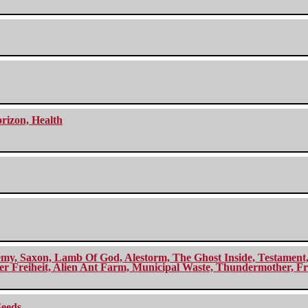
orizon, Health
my, Saxon, Lamb Of God, Alestorm, The Ghost Inside, Testament, A
r Freiheit, Alien Ant Farm, Municipal Waste, Thundermother, Fro
Seeds