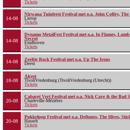
Tickets
Nirwana Tuinfeest Festival met o.a. John Coffey, Th
14-08
Lierop
Tickets
Dynamo MetalFest Festival met o.a. In Flames, Lamb O
Necrot
14-08
Eindhoven
Tickets
Zeeltje Rock Festival met o.a. Up The Irons
14-08
Deest
Alcest
18-08
TivoliVredenburg (TivoliVredenburg (Utrecht))
Tickets
Cabaret Vert Festival met o.a. Nick Cave & the Bad S
20-08
Charleville-Mézières
Tickets
Pukkelpop Festival met o.a. Deftones, The Hives, Sti
20-08
Hasselt
Tickets