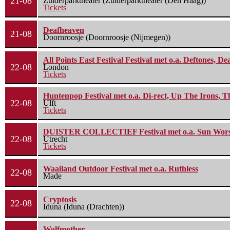
21-08
Zuiderparktheater (Zuiderparktheater (Den Haag))
Tickets
Deafheaven
21-08
Doornroosje (Doornroosje (Nijmegen))
All Points East Festival Festival met o.a. Deftones, D
22-08
London
Tickets
Huntenpop Festival met o.a. Di-rect, Up The Irons, 
22-08
Ulft
Tickets
DUISTER COLLECTIEF Festival met o.a. Sun Worship
22-08
Utrecht
Tickets
Waailand Outdoor Festival met o.a. Ruthless
22-08
Made
Cryptosis
22-08
Iduna (Iduna (Drachten))
Wolfmother