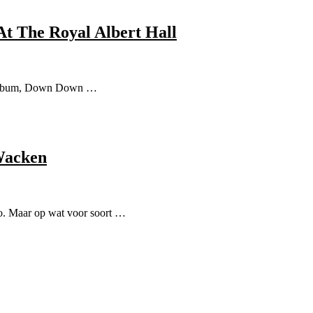
t The Royal Albert Hall
vealbum, Down Down …
Wacken
o. Maar op wat voor soort …