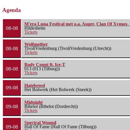
Agenda
M'era Luna Festival met o.a. Auger, Clan Of Xymox, 
08-08
Hildesheim
Tickets
Wolfmother
08-08
TivoliVredenburg (TivoliVredenburg (Utrecht))
Tickets
Body Count ft. Ice-T
08-08
013 (013 (Tilburg))
Tickets
Hatebreed
09-08
Het Bolwerk (Het Bolwerk (Sneek))
Midnight
09-08
Bibelot (Bibelot (Dordrecht))
Tickets
Spectral Wound
09-08
Hall Of Fame (Hall Of Fame (Tilburg))