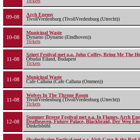
Tickets
Arch Enemy
09-08
TivoliVredenburg (TivoliVredenburg (Utrecht))
Municipal Waste
10-08
Dynamo (Dynamo (Eindhoven))
Tickets
Sziget Festival met o.a. John Coffey, Bring Me The H
11-08
Óbudai Eiland, Budapest
Tickets
Municipal Waste
11-08
Cafe Calluna (Cafe Calluna (Ommen))
Wolves In The Throne Room
11-08
TivoliVredenburg (TivoliVredenburg (Utrecht))
Tickets
Summer Breeze Festival met o.a. In Flames, Arch Ene
12-08
Deafheaven, Future Palace, Blackbraid, Der Weg Eine
Dinkelsbühl
Øyafestivalen Festival met o.a. Nick Cave & the Bad 