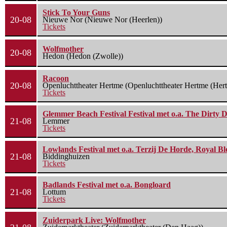
Stick To Your Guns
20-08
Nieuwe Nor (Nieuwe Nor (Heerlen))
Tickets
Wolfmother
20-08
Hedon (Hedon (Zwolle))
Racoon
20-08
Openluchttheater Hertme (Openluchttheater Hertme (Her
Tickets
Glemmer Beach Festival Festival met o.a. The Dirty D
21-08
Lemmer
Tickets
Lowlands Festival met o.a. Terzij De Horde, Royal B
21-08
Biddinghuizen
Tickets
Badlands Festival met o.a. Bongloard
21-08
Lottum
Tickets
Zuiderpark Live: Wolfmother