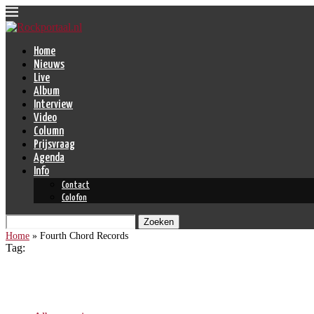
Home
Nieuws
Live
Album
Interview
Video
Column
Prijsvraag
Agenda
Info
Contact
Colofon
Zoeken
Home
»
Fourth Chord Records
Tag:
Fourth Chord Records