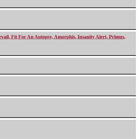
ail, Fit For An Autopsy, Amorphis, Insanity Alert, Primus,