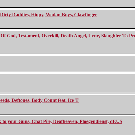
e Dirty Daddies, Hiqpy, Wodan Boys, Clawfinger
f God, Testament, Overkill, Death Angel, Urne, Slaughter To Prev
eeds, Deftones, Body Count feat. Ice-T
ck to your Guns, Chat Pile, Deafheaven, Ploegendienst, dEUS