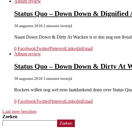
Album review
Status Quo – Down Down & Dignified A
30 augustus 2018
2 minuten leestijd
Naast Down Down & Dirty At Wacken is er dus nog een li
0
Facebook
Twitter
Pinterest
Linkedin
Email
Album review
Status Quo – Down Down & Dirty At 
30 augustus 2018
3 minuten leestijd
Rockers willen nog wel eens laatdunkend doen over Status Qu
0
Facebook
Twitter
Pinterest
Linkedin
Email
Laad meer berichten
Zoeken
Zoeken