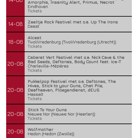
Amorphis, Insanity Alert, Primus, Necrot
Eindhoven
Tickets
Zeeltje Rock Festival met o.a. Up The Irons
14-08
Deest
Alcest
18-08
TivoliVredenburg (TivoliVredenburg (Utrecht))
Tickets
Cabaret Vert Festival met o.a. Nick Cave & the
Bad Seeds, Deftones, Body Count feat. Ice-T
20-08
Charleville-Mézières
Tickets
Pukkelpop Festival met o.a. Deftones, The
Hives, Stick to your Guns, Chat Pile,
20-08
Deafheaven, Ploegendienst, dEUS
Hasselt
Tickets
Stick To Your Guns
20-08
Nieuwe Nor (Nieuwe Nor (Heerlen))
Tickets
Wolfmother
20-08
Hedon (Hedon (Zwolle))