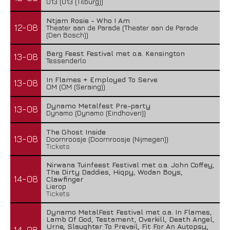
013 (013 (Tilburg))
Ntjam Rosie - Who I Am
12-08
Theater aan de Parade (Theater aan de Parade
(Den Bosch))
Berg Feest Festival met o.a. Kensington
13-08
Tessenderlo
In Flames + Employed To Serve
13-08
OM (OM (Seraing))
Dynamo Metalfest Pre-party
13-08
Dynamo (Dynamo (Eindhoven))
The Ghost Inside
13-08
Doornroosje (Doornroosje (Nijmegen))
Tickets
Nirwana Tuinfeest Festival met o.a. John Coffey,
The Dirty Daddies, Hiqpy, Wodan Boys,
14-08
Clawfinger
Lierop
Tickets
Dynamo MetalFest Festival met o.a. In Flames,
Lamb Of God, Testament, Overkill, Death Angel,
Urne, Slaughter To Prevail, Fit For An Autopsy,
14-08