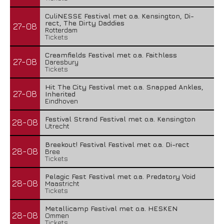
CuliNESSE Festival met o.a. Kensington, Di-
rect, The Dirty Daddies
27-08
Rotterdam
Tickets
Creamfields Festival met o.a. Faithless
27-08
Daresbury
Tickets
Hit The City Festival met o.a. Snapped Ankles,
27-08
Inherited
Eindhoven
Festival Strand Festival met o.a. Kensington
28-08
Utrecht
Breekout! Festival Festival met o.a. Di-rect
28-08
Bree
Tickets
Pelagic Fest Festival met o.a. Predatory Void
28-08
Maastricht
Tickets
Metallicamp Festival met o.a. HESKEN
28-08
Ommen
Tickets