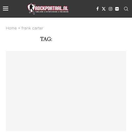
Home
»
frank carter
TAG:
FRANK CARTER