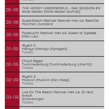
THE HICKEY UNDERWORLD - DAK SESSION #3
28-08
Wilde Westen (Wilde Westen (Kortrijk))
Superbloom Festival Festival met o.a. Bastille
29-08
Munchen, Duitsland
Popelucht Festival met o.a. Queen of Spades
29-08
Etten-Leur
Wyatt E.
01-09
Merleyn (Merleyn (Nijmegen))
Tickets
Chuck Ragan
02-09
TivoliVredenburg (TivoliVredenburg (Utrecht))
Tickets
Wyatt E.
02-09
Musicon (Musicon (Den Haag))
Tickets
Live On The Beach Festival met o.a. Di-rect,
Anouk
03-09
Scheveningen
Tickets