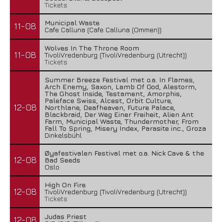
Tickets
Municipal Waste
11-08
Cafe Calluna (Cafe Calluna (Ommen))
Wolves In The Throne Room
11-08
TivoliVredenburg (TivoliVredenburg (Utrecht))
Tickets
Summer Breeze Festival met o.a. In Flames,
Arch Enemy, Saxon, Lamb Of God, Alestorm,
The Ghost Inside, Testament, Amorphis,
Paleface Swiss, Alcest, Orbit Culture,
12-08
Northlane, Deafheaven, Future Palace,
Blackbraid, Der Weg Einer Freiheit, Alien Ant
Farm, Municipal Waste, Thundermother, From
Fall To Spring, Misery Index, Parasite inc., Groza
Dinkelsbühl
Øyafestivalen Festival met o.a. Nick Cave & the
12-08
Bad Seeds
Oslo
High On Fire
12-08
TivoliVredenburg (TivoliVredenburg (Utrecht))
Tickets
Judas Priest
12-08