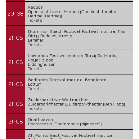
Racoon
Openluchttheater Hertme (Openluchttheater
20-08
Hertme (Hertme))
Tickets
Glemmer Beach Festival Festival met o.a. The
Dirty Daddies, Krezip
21-08
Lemmer
Tickets
Lowlands Festival met o.a. Terzij De Horde,
Royal Blood
21-08
Biddinghuizen
Tickets
Badlands Festival met o.a. Bongloard
21-08
Lottum
Tickets
Zuiderpark Live: Wolfmother
21-08
Zuiderparktheater (Zuiderparktheater (Den Haag))
Tickets
Deafheaven
21-08
Doornroosje (Doornroosje (Nijmegen))
All Points East Festival Festival met o.a.