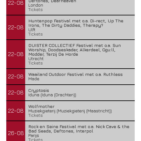
Deftones, Deafheaven
22-08
London
Tickets
Huntenpop Festival met o.a. Di-rect, Up The
Irons, The Dirty Daddies, Therapy?
22-08
Ulft
Tickets
DUISTER COLLECTIEF Festival met o.a. Sun
Worship, Doodseskader, Alkerdeel, Ggu:ll,
22-08
Modder, Terzij De Horde
Utrecht
Tickets
Waailand Outdoor Festival met o.a. Ruthless
22-08
Made
Cryptosis
22-08
Iduna (Iduna (Drachten))
Wolfmother
22-08
Muziekgieterij (Muziekgieterij (Maastricht))
Tickets
Rock en Seine Festival met o.a. Nick Cave & the
Bad Seeds, Deftones, Interpol
26-08
Parijs
Tickets