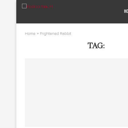
H
Home
»
Frightened Rabbit
TAG:
FRIG