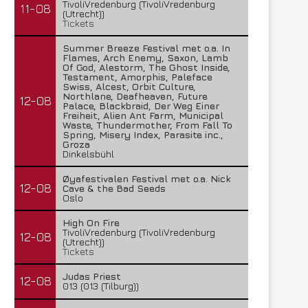
TivoliVredenburg (TivoliVredenburg
11-08
(Utrecht))
Tickets
Summer Breeze Festival met o.a. In
Flames, Arch Enemy, Saxon, Lamb
Of God, Alestorm, The Ghost Inside,
Testament, Amorphis, Paleface
Swiss, Alcest, Orbit Culture,
Northlane, Deafheaven, Future
12-08
Palace, Blackbraid, Der Weg Einer
Freiheit, Alien Ant Farm, Municipal
Waste, Thundermother, From Fall To
Spring, Misery Index, Parasite inc.,
Groza
Dinkelsbühl
Øyafestivalen Festival met o.a. Nick
12-08
Cave & the Bad Seeds
Oslo
High On Fire
TivoliVredenburg (TivoliVredenburg
12-08
(Utrecht))
Tickets
Judas Priest
12-08
013 (013 (Tilburg))