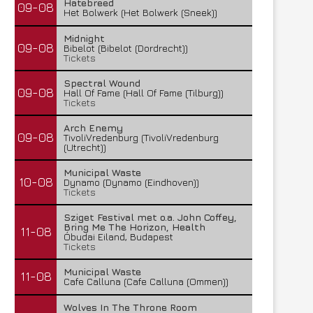
Hatebreed
09-08
Het Bolwerk (Het Bolwerk (Sneek))
Midnight
09-08
Bibelot (Bibelot (Dordrecht))
Tickets
Spectral Wound
09-08
Hall Of Fame (Hall Of Fame (Tilburg))
Tickets
Arch Enemy
09-08
TivoliVredenburg (TivoliVredenburg
(Utrecht))
Municipal Waste
10-08
Dynamo (Dynamo (Eindhoven))
Tickets
Sziget Festival met o.a. John Coffey,
Bring Me The Horizon, Health
11-08
Óbudai Eiland, Budapest
Tickets
Municipal Waste
11-08
Cafe Calluna (Cafe Calluna (Ommen))
Wolves In The Throne Room