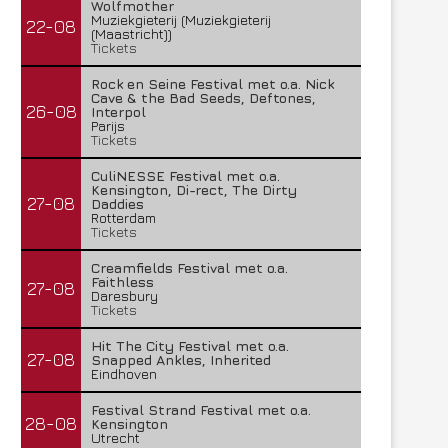
Wolfmother
Muziekgieterij (Muziekgieterij
22-08
(Maastricht))
Tickets
Rock en Seine Festival met o.a. Nick
Cave & the Bad Seeds, Deftones,
26-08
Interpol
Parijs
Tickets
CuliNESSE Festival met o.a.
Kensington, Di-rect, The Dirty
27-08
Daddies
Rotterdam
Tickets
Creamfields Festival met o.a.
Faithless
27-08
Daresbury
Tickets
Hit The City Festival met o.a.
27-08
Snapped Ankles, Inherited
Eindhoven
Festival Strand Festival met o.a.
28-08
Kensington
Utrecht