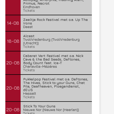
Primus, Necrot
Eindhoven
Tickets
Zeeltje Rock Festival met o.a. Up The
14-08
Irons
Deest
Alcest
TivoliVredenburg (TivoliVredenburg
18-08
(Utrecht))
Tickets
Cabaret Vert Festival met o.a. Nick
Cave & the Bad Seeds, Deftones,
20-08
Body Count feat. Ice-T
Charleville-Mézières
Tickets
Pukkelpop Festival met o.a. Deftones,
The Hives, Stick to your Guns, Chat
Pile, Deafheaven, Ploegendienst,
20-08
dEUS
Hasselt
Tickets
Stick To Your Guns
20-08
Nieuwe Nor (Nieuwe Nor (Heerlen))
Tickets