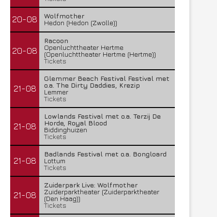
Wolfmother
20-08
Hedon (Hedon (Zwolle))
Racoon
Openluchttheater Hertme
20-08
(Openluchttheater Hertme (Hertme))
Tickets
Glemmer Beach Festival Festival met
o.a. The Dirty Daddies, Krezip
21-08
Lemmer
Tickets
Lowlands Festival met o.a. Terzij De
Horde, Royal Blood
21-08
Biddinghuizen
Tickets
Badlands Festival met o.a. Bongloard
21-08
Lottum
Tickets
Zuiderpark Live: Wolfmother
Zuiderparktheater (Zuiderparktheater
21-08
(Den Haag))
Tickets