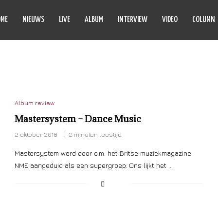
OME
NIEUWS
LIVE
ALBUM
INTERVIEW
VIDEO
COLUMN
HTENED RABBIT
Album review
Mastersystem – Dance Music
2 oktober 2018
2 minuten leestijd
Mastersystem werd door o.m. het Britse muziekmagazine
NME aangeduid als een supergroep. Ons lijkt het …