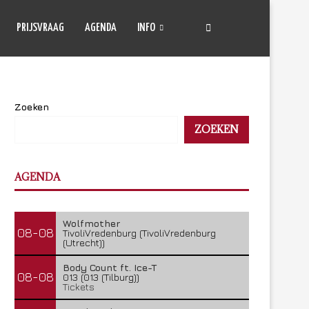
PRIJSVRAAG
AGENDA
INFO
Zoeken
ZOEKEN
AGENDA
Wolfmother
08-08
TivoliVredenburg (TivoliVredenburg
(Utrecht))
Body Count ft. Ice-T
08-08
013 (013 (Tilburg))
Tickets