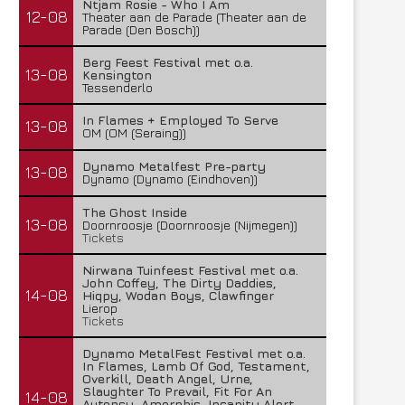
Ntjam Rosie - Who I Am
12-08
Theater aan de Parade (Theater aan de
Parade (Den Bosch))
Berg Feest Festival met o.a.
13-08
Kensington
Tessenderlo
In Flames + Employed To Serve
13-08
OM (OM (Seraing))
Dynamo Metalfest Pre-party
13-08
Dynamo (Dynamo (Eindhoven))
The Ghost Inside
13-08
Doornroosje (Doornroosje (Nijmegen))
Tickets
Nirwana Tuinfeest Festival met o.a.
John Coffey, The Dirty Daddies,
14-08
Hiqpy, Wodan Boys, Clawfinger
Lierop
Tickets
Dynamo MetalFest Festival met o.a.
In Flames, Lamb Of God, Testament,
Overkill, Death Angel, Urne,
Slaughter To Prevail, Fit For An
14-08
Autopsy, Amorphis, Insanity Alert,