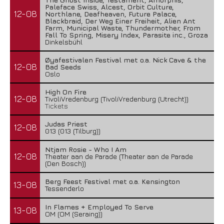
Paleface Swiss, Alcest, Orbit Culture,
12-08
Northlane, Deafheaven, Future Palace,
Blackbraid, Der Weg Einer Freiheit, Alien Ant
Farm, Municipal Waste, Thundermother, From
Fall To Spring, Misery Index, Parasite inc., Groza
Dinkelsbühl
Øyafestivalen Festival met o.a. Nick Cave & the
12-08
Bad Seeds
Oslo
High On Fire
12-08
TivoliVredenburg (TivoliVredenburg (Utrecht))
Tickets
Judas Priest
12-08
013 (013 (Tilburg))
Ntjam Rosie - Who I Am
12-08
Theater aan de Parade (Theater aan de Parade
(Den Bosch))
Berg Feest Festival met o.a. Kensington
13-08
Tessenderlo
In Flames + Employed To Serve
13-08
OM (OM (Seraing))