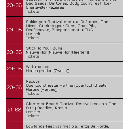
Bad Seeds, Deftones, Body Count feat. Ice-T
20-08
Charleville-Mézières
Tickets
Pukkelpop Festival met o.a. Deftones, The
Hives, Stick to your Guns, Chat Pile,
20-08
Deafheaven, Ploegendienst, dEUS
Hasselt
Tickets
Stick To Your Guns
20-08
Nieuwe Nor (Nieuwe Nor (Heerlen))
Tickets
Wolfmother
20-08
Hedon (Hedon (Zwolle))
Racoon
Openluchttheater Hertme (Openluchttheater
20-08
Hertme (Hertme))
Tickets
Glemmer Beach Festival Festival met o.a. The
Dirty Daddies, Krezip
21-08
Lemmer
Tickets
Lowlands Festival met o.a. Terzij De Horde,