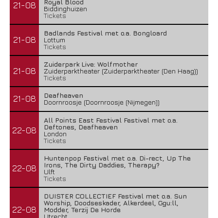
Royal Blood
21-08
Biddinghuizen
Tickets
Badlands Festival met o.a. Bongloard
21-08
Lottum
Tickets
Zuiderpark Live: Wolfmother
21-08
Zuiderparktheater (Zuiderparktheater (Den Haag))
Tickets
Deafheaven
21-08
Doornroosje (Doornroosje (Nijmegen))
All Points East Festival Festival met o.a.
Deftones, Deafheaven
22-08
London
Tickets
Huntenpop Festival met o.a. Di-rect, Up The
Irons, The Dirty Daddies, Therapy?
22-08
Ulft
Tickets
DUISTER COLLECTIEF Festival met o.a. Sun
Worship, Doodseskader, Alkerdeel, Ggu:ll,
22-08
Modder, Terzij De Horde
Utrecht