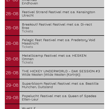
Eindhoven
Festival Strand Festival met o.a. Kensington
28-08
Utrecht
Breekout! Festival Festival met o.a. Di-rect
28-08
Bree
Tickets
Pelagic Fest Festival met o.a. Predatory Void
28-08
Maastricht
Tickets
Metallicamp Festival met o.a. HESKEN
28-08
Ommen
Tickets
THE HICKEY UNDERWORLD - DAK SESSION #3
28-08
Wilde Westen (Wilde Westen (Kortrijk))
Superbloom Festival Festival met o.a. Bastille
29-08
Munchen, Duitsland
Popelucht Festival met o.a. Queen of Spades
29-08
Etten-Leur
Wyatt E.