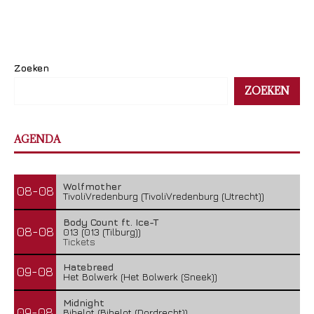
Zoeken
ZOEKEN
AGENDA
Wolfmother
08-08
TivoliVredenburg (TivoliVredenburg (Utrecht))
Body Count ft. Ice-T
08-08
013 (013 (Tilburg))
Tickets
Hatebreed
09-08
Het Bolwerk (Het Bolwerk (Sneek))
Midnight
09-08
Bibelot (Bibelot (Dordrecht))