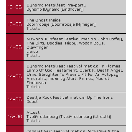
Dynamo Metalfest Pre-party
13-08
Dynamo (Dynamo (Eindhoven))
The Ghost Inside
13-08
Doornroosje (Doornroosje (Nijmegen))
Tickets
Nirwana Tuinfeest Festival met o.a. John Coffey,
The Dirty Daddies, Hiqpy, Wodan Boys,
14-08
Clawfinger
Lierop
Tickets
Dynamo MetalFest Festival met o.a. In Flames,
Lamb Of God, Testament, Overkill, Death Angel,
Urne, Slaughter To Prevail, Fit For An Autopsy,
14-08
Amorphis, Insanity Alert, Primus, Necrot
Eindhoven
Tickets
Zeeltje Rock Festival met o.a. Up The Irons
14-08
Deest
Alcest
18-08
TivoliVredenburg (TivoliVredenburg (Utrecht))
Tickets
Cabaret Vert Festival met o.a. Nick Cave & the