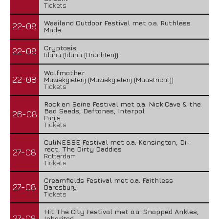
Tickets
Waailand Outdoor Festival met o.a. Ruthless
22-08
Made
Cryptosis
22-08
Iduna (Iduna (Drachten))
Wolfmother
22-08
Muziekgieterij (Muziekgieterij (Maastricht))
Tickets
Rock en Seine Festival met o.a. Nick Cave & the
Bad Seeds, Deftones, Interpol
26-08
Parijs
Tickets
CuliNESSE Festival met o.a. Kensington, Di-
rect, The Dirty Daddies
27-08
Rotterdam
Tickets
Creamfields Festival met o.a. Faithless
27-08
Daresbury
Tickets
Hit The City Festival met o.a. Snapped Ankles,
27-08
Inherited