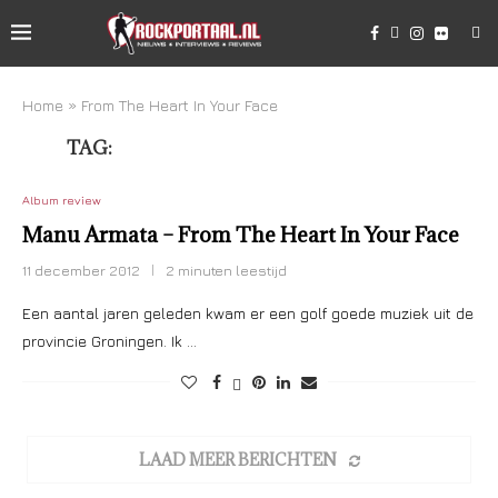
Home
»
From The Heart In Your Face
TAG:
FROM THE HEART IN YOUR FACE
Album review
Manu Armata – From The Heart In Your Face
11 december 2012
2 minuten leestijd
Een aantal jaren geleden kwam er een golf goede muziek uit de
provincie Groningen. Ik …
LAAD MEER BERICHTEN