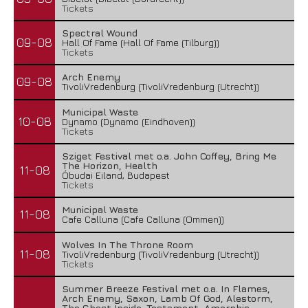
Tickets
Spectral Wound
09-08
Hall Of Fame (Hall Of Fame (Tilburg))
Tickets
Arch Enemy
09-08
TivoliVredenburg (TivoliVredenburg (Utrecht))
Municipal Waste
10-08
Dynamo (Dynamo (Eindhoven))
Tickets
Sziget Festival met o.a. John Coffey, Bring Me
The Horizon, Health
11-08
Óbudai Eiland, Budapest
Tickets
Municipal Waste
11-08
Cafe Calluna (Cafe Calluna (Ommen))
Wolves In The Throne Room
11-08
TivoliVredenburg (TivoliVredenburg (Utrecht))
Tickets
Summer Breeze Festival met o.a. In Flames,
Arch Enemy, Saxon, Lamb Of God, Alestorm,
The Ghost Inside, Testament, Amorphis,