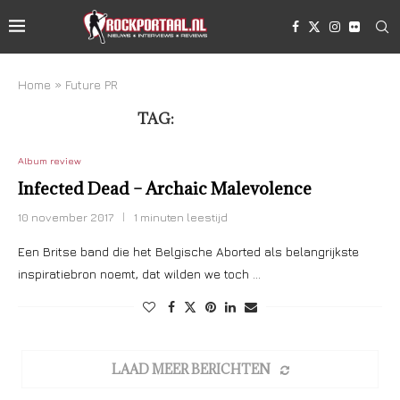
Home
»
Future PR
TAG:
FUTURE PR
Album review
Infected Dead – Archaic Malevolence
10 november 2017
1 minuten leestijd
Een Britse band die het Belgische Aborted als belangrijkste
inspiratiebron noemt, dat wilden we toch …
LAAD MEER BERICHTEN