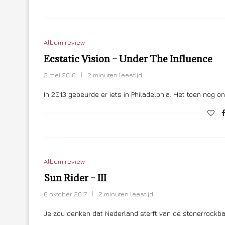
Album review
Ecstatic Vision – Under The Influence
3 mei 2018
2 minuten leestijd
In 2013 gebeurde er iets in Philadelphia. Het toen nog 
Album review
Sun Rider – III
6 oktober 2017
2 minuten leestijd
Je zou denken dat Nederland sterft van de stonerrockba