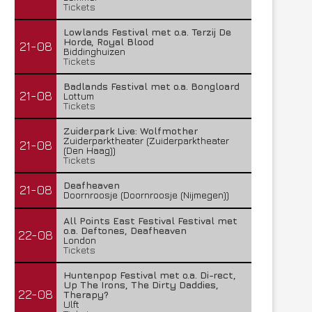
Tickets
Lowlands Festival met o.a. Terzij De
Horde, Royal Blood
21-08
Biddinghuizen
Tickets
Badlands Festival met o.a. Bongloard
21-08
Lottum
Tickets
Zuiderpark Live: Wolfmother
Zuiderparktheater (Zuiderparktheater
21-08
(Den Haag))
Tickets
Deafheaven
21-08
Doornroosje (Doornroosje (Nijmegen))
All Points East Festival Festival met
o.a. Deftones, Deafheaven
22-08
London
Tickets
Huntenpop Festival met o.a. Di-rect,
Up The Irons, The Dirty Daddies,
22-08
Therapy?
Ulft