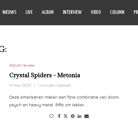
NIEUWS
LIVE
ALBUM
INTERVIEW
VIDEO
COLUMN
PR
G:
FUZZ
Album review
Crystal Spiders – Metonia
14 mei 2025
1 minuten leestijd
Deze Amerikanen maken een fijne combinatie van doom,
psych en heavy metal. Riffs om lekker …