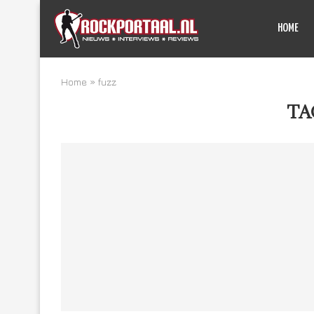
HOME
Home
»
fuzz
TA