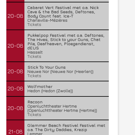
Cabaret Vert Festival met o.a. Nick
Cave & the Bad Seeds, Deftones,
20-08
Body Count feat. Ice-T
Charleville-Mézières
Tickets
Pukkelpop Festival met o.a. Deftones,
The Hives, Stick to your Guns, Chat
Pile, Deafheaven, Ploegendienst,
20-08
dEUS
Hasselt
Tickets
Stick To Your Guns
20-08
Nieuwe Nor (Nieuwe Nor (Heerlen))
Tickets
Wolfmother
20-08
Hedon (Hedon (Zwolle))
Racoon
Openluchttheater Hertme
20-08
(Openluchttheater Hertme (Hertme))
Tickets
Glemmer Beach Festival Festival met
o.a. The Dirty Daddies, Krezip
21-08
Lemmer