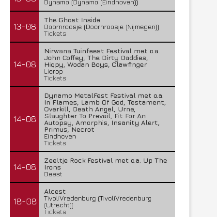
Dynamo (Dynamo (Eindhoven))
The Ghost Inside
13-08
Doornroosje (Doornroosje (Nijmegen))
Tickets
Nirwana Tuinfeest Festival met o.a.
John Coffey, The Dirty Daddies,
14-08
Hiqpy, Wodan Boys, Clawfinger
Lierop
Tickets
Dynamo MetalFest Festival met o.a.
In Flames, Lamb Of God, Testament,
Overkill, Death Angel, Urne,
Slaughter To Prevail, Fit For An
14-08
Autopsy, Amorphis, Insanity Alert,
Primus, Necrot
Eindhoven
Tickets
Zeeltje Rock Festival met o.a. Up The
14-08
Irons
Deest
Alcest
TivoliVredenburg (TivoliVredenburg
18-08
(Utrecht))
Tickets