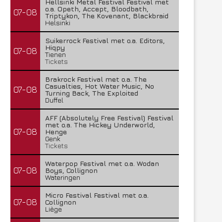
Hellsinki Metal Festival Festival met
o.a. Opeth, Accept, Bloodbath,
07-08
Triptykon, The Kovenant, Blackbraid
Helsinki
Suikerrock Festival met o.a. Editors,
Hiqpy
07-08
Tienen
Tickets
Brakrock Festival met o.a. The
Casualties, Hot Water Music, No
07-08
Turning Back, The Exploited
Duffel
AFF (Absolutely Free Festival) Festival
met o.a. The Hickey Underworld,
07-08
Henge
Genk
Tickets
Waterpop Festival met o.a. Wodan
07-08
Boys, Collignon
Wateringen
Micro Festival Festival met o.a.
07-08
Collignon
Liège