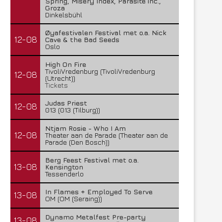
Spring, Misery Index, Parasite inc.,
Groza
Dinkelsbühl
Øyafestivalen Festival met o.a. Nick
12-08
Cave & the Bad Seeds
Oslo
High On Fire
TivoliVredenburg (TivoliVredenburg
12-08
(Utrecht))
Tickets
Judas Priest
12-08
013 (013 (Tilburg))
Ntjam Rosie - Who I Am
12-08
Theater aan de Parade (Theater aan de
Parade (Den Bosch))
Berg Feest Festival met o.a.
13-08
Kensington
Tessenderlo
In Flames + Employed To Serve
13-08
OM (OM (Seraing))
Dynamo Metalfest Pre-party
13-08