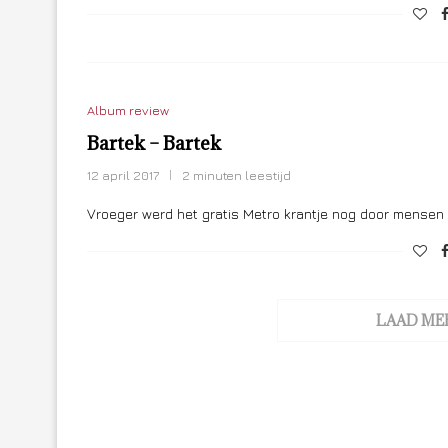
Album review
Bartek – Bartek
12 april 2017
2 minuten leestijd
Vroeger werd het gratis Metro krantje nog door mensen 
LAAD ME