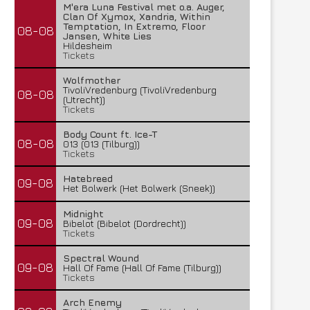
M'era Luna Festival met o.a. Auger,
Clan Of Xymox, Xandria, Within
Temptation, In Extremo, Floor
08-08
Jansen, White Lies
Hildesheim
Tickets
Wolfmother
TivoliVredenburg (TivoliVredenburg
08-08
(Utrecht))
Tickets
Body Count ft. Ice-T
08-08
013 (013 (Tilburg))
Tickets
Hatebreed
09-08
Het Bolwerk (Het Bolwerk (Sneek))
Midnight
09-08
Bibelot (Bibelot (Dordrecht))
Tickets
Spectral Wound
09-08
Hall Of Fame (Hall Of Fame (Tilburg))
Tickets
Arch Enemy