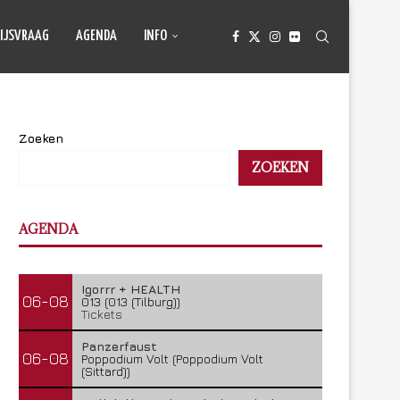
IJSVRAAG
AGENDA
INFO
Zoeken
ZOEKEN
AGENDA
Igorrr + HEALTH
06-08
013 (013 (Tilburg))
Tickets
Panzerfaust
06-08
Poppodium Volt (Poppodium Volt
(Sittard))