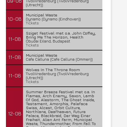
09-08
TivoliVredenburg (TivoliVredenburg
(Utrecht))
Municipal Waste
10-08
Dynamo (Dynamo (Eindhoven))
Tickets
Sziget Festival met o.a. John Coffey,
Bring Me The Horizon, Health
11-08
Óbudai Eiland, Budapest
Tickets
Municipal Waste
11-08
Cafe Calluna (Cafe Calluna (Ommen))
Wolves In The Throne Room
TivoliVredenburg (TivoliVredenburg
11-08
(Utrecht))
Tickets
Summer Breeze Festival met o.a. In
Flames, Arch Enemy, Saxon, Lamb
Of God, Alestorm, The Ghost Inside,
Testament, Amorphis, Paleface
Swiss, Alcest, Orbit Culture,
Northlane, Deafheaven, Future
12-08
Palace, Blackbraid, Der Weg Einer
Freiheit, Alien Ant Farm, Municipal
Waste, Thundermother, From Fall To