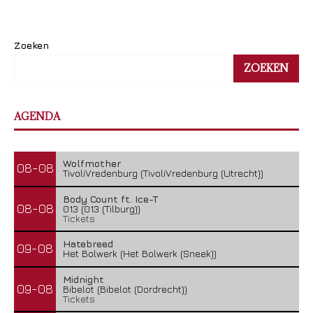
Zoeken
ZOEKEN
AGENDA
Wolfmother
08-08
TivoliVredenburg (TivoliVredenburg (Utrecht))
Body Count ft. Ice-T
08-08
013 (013 (Tilburg))
Tickets
Hatebreed
09-08
Het Bolwerk (Het Bolwerk (Sneek))
Midnight
09-08
Bibelot (Bibelot (Dordrecht))
Tickets