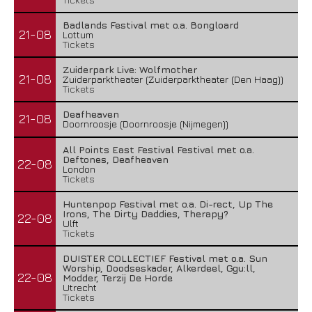
Badlands Festival met o.a. Bongloard
21-08
Lottum
Tickets
Zuiderpark Live: Wolfmother
21-08
Zuiderparktheater (Zuiderparktheater (Den Haag))
Tickets
Deafheaven
21-08
Doornroosje (Doornroosje (Nijmegen))
All Points East Festival Festival met o.a.
Deftones, Deafheaven
22-08
London
Tickets
Huntenpop Festival met o.a. Di-rect, Up The
Irons, The Dirty Daddies, Therapy?
22-08
Ulft
Tickets
DUISTER COLLECTIEF Festival met o.a. Sun
Worship, Doodseskader, Alkerdeel, Ggu:ll,
22-08
Modder, Terzij De Horde
Utrecht
Tickets