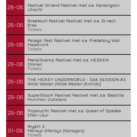
Festival Strand Festival met o.a. Kensington
28-08
Utrecht
Breekout! Festival Festival met o.a. Di-rect
28-08
Bree
Tickets
Pelagic Fest Festival met o.a. Predatory Void
28-08
Maastricht
Tickets
Metallicamp Festival met o.a. HESKEN
28-08
Ommen
Tickets
THE HICKEY UNDERWORLD - DAK SESSION #3
28-08
Wilde Westen (Wilde Westen (Kortrijk))
Superbloom Festival Festival met o.a. Bastille
29-08
Munchen, Duitsland
Popelucht Festival met o.a. Queen of Spades
29-08
Etten-Leur
Wyatt E.
01-09
Merleyn (Merleyn (Nijmegen))
Tickets