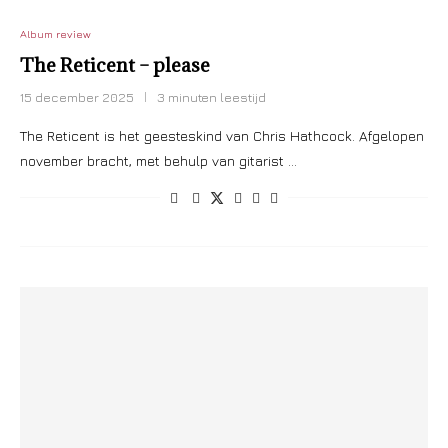
Album review
The Reticent – please
15 december 2025
3 minuten leestijd
The Reticent is het geesteskind van Chris Hathcock. Afgelopen
november bracht, met behulp van gitarist …