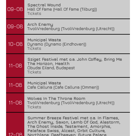
Spectral Wound
09-08
Hall Of Fame (Hall Of Fame (Tilburg))
Tickets
Arch Enemy
09-08
TivoliVredenburg (TivoliVredenburg (Utrecht))
Municipal Waste
10-08
Dynamo (Dynamo (Eindhoven))
Tickets
Sziget Festival met o.a. John Coffey, Bring Me
The Horizon, Health
11-08
Óbudai Eiland, Budapest
Tickets
Municipal Waste
11-08
Cafe Calluna (Cafe Calluna (Ommen))
Wolves In The Throne Room
11-08
TivoliVredenburg (TivoliVredenburg (Utrecht))
Tickets
Summer Breeze Festival met o.a. In Flames,
Arch Enemy, Saxon, Lamb Of God, Alestorm,
The Ghost Inside, Testament, Amorphis,
Paleface Swiss, Alcest, Orbit Culture,
12-08
Northlane, Deafheaven, Future Palace,