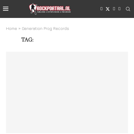
Home
»
Generation Prog Records
TAG:
GENERATION PROG RECORDS