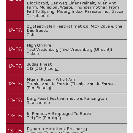
Blackbraid, Der Weg Einer Freiheit, Alien Ant
Farm, Municipal Waste, Thundermother, From
Fall To Spring, Misery Index, Parasite inc., Groza
Dinkelsbühl
Øyafestivalen Festival met o.a. Nick Cave & the
12-08
Bad Seeds
Oslo
High On Fire
12-08
TivoliVredenburg (TivoliVredenburg (Utrecht))
Tickets
Judas Priest
12-08
013 (013 (Tilburg))
Ntjam Rosie - Who I Am
12-08
Theater aan de Parade (Theater aan de Parade
(Den Bosch))
Berg Feest Festival met o.a. Kensington
13-08
Tessenderlo
In Flames + Employed To Serve
13-08
OM (OM (Seraing))
Dynamo Metalfest Pre-party
13-08
Dynamo (Dynamo (Eindhoven))