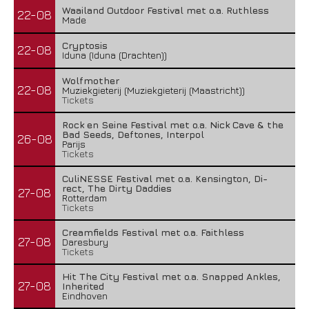
Waailand Outdoor Festival met o.a. Ruthless
22-08
Made
Cryptosis
22-08
Iduna (Iduna (Drachten))
Wolfmother
22-08
Muziekgieterij (Muziekgieterij (Maastricht))
Tickets
Rock en Seine Festival met o.a. Nick Cave & the
Bad Seeds, Deftones, Interpol
26-08
Parijs
Tickets
CuliNESSE Festival met o.a. Kensington, Di-
rect, The Dirty Daddies
27-08
Rotterdam
Tickets
Creamfields Festival met o.a. Faithless
27-08
Daresbury
Tickets
Hit The City Festival met o.a. Snapped Ankles,
27-08
Inherited
Eindhoven