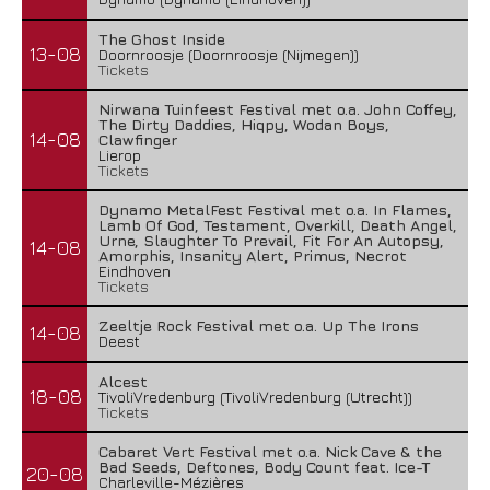
The Ghost Inside
13-08
Doornroosje (Doornroosje (Nijmegen))
Tickets
Nirwana Tuinfeest Festival met o.a. John Coffey,
The Dirty Daddies, Hiqpy, Wodan Boys,
14-08
Clawfinger
Lierop
Tickets
Dynamo MetalFest Festival met o.a. In Flames,
Lamb Of God, Testament, Overkill, Death Angel,
Urne, Slaughter To Prevail, Fit For An Autopsy,
14-08
Amorphis, Insanity Alert, Primus, Necrot
Eindhoven
Tickets
Zeeltje Rock Festival met o.a. Up The Irons
14-08
Deest
Alcest
18-08
TivoliVredenburg (TivoliVredenburg (Utrecht))
Tickets
Cabaret Vert Festival met o.a. Nick Cave & the
Bad Seeds, Deftones, Body Count feat. Ice-T
20-08
Charleville-Mézières