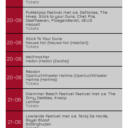
Tickets
Pukkelpop Festival met o.a. Deftones, The
Hives, Stick to your Guns, Chat Pile,
20-08
Deafheaven, Ploegendienst, dEUS
Hasselt
Tickets
Stick To Your Guns
20-08
Nieuwe Nor (Nieuwe Nor (Heerlen))
Tickets
Wolfmother
20-08
Hedon (Hedon (Zwolle))
Racoon
Openluchttheater Hertme (Openluchttheater
20-08
Hertme (Hertme))
Tickets
Glemmer Beach Festival Festival met o.a. The
Dirty Daddies, Krezip
21-08
Lemmer
Tickets
Lowlands Festival met o.a. Terzij De Horde,
Royal Blood
21-08
Biddinghuizen
Tickets