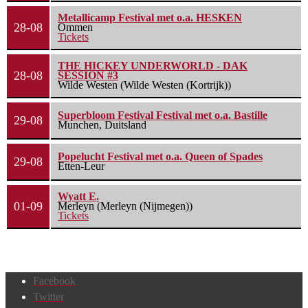
Metallicamp Festival met o.a. HESKEN
28-08
Ommen
Tickets
THE HICKEY UNDERWORLD - DAK
28-08
SESSION #3
Wilde Westen (Wilde Westen (Kortrijk))
Superbloom Festival Festival met o.a. Bastille
29-08
Munchen, Duitsland
Popelucht Festival met o.a. Queen of Spades
29-08
Etten-Leur
Wyatt E.
01-09
Merleyn (Merleyn (Nijmegen))
Tickets
Facebook
Twitter