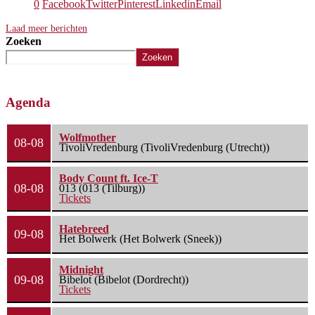
0
Facebook
Twitter
Pinterest
Linkedin
Email
Laad meer berichten
Zoeken
Zoeken
Agenda
Wolfmother
08-08
TivoliVredenburg (TivoliVredenburg (Utrecht))
Body Count ft. Ice-T
08-08
013 (013 (Tilburg))
Tickets
Hatebreed
09-08
Het Bolwerk (Het Bolwerk (Sneek))
Midnight
09-08
Bibelot (Bibelot (Dordrecht))
Tickets