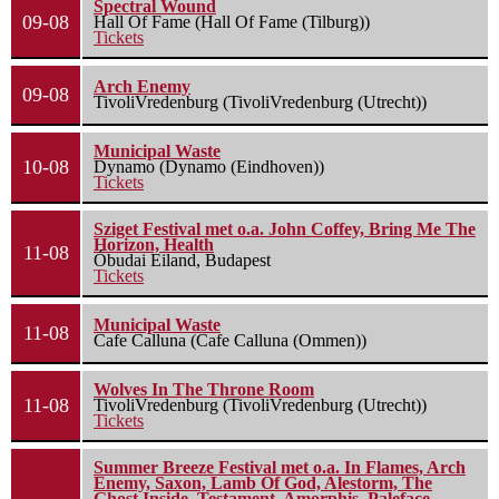
Spectral Wound
09-08
Hall Of Fame (Hall Of Fame (Tilburg))
Tickets
Arch Enemy
09-08
TivoliVredenburg (TivoliVredenburg (Utrecht))
Municipal Waste
10-08
Dynamo (Dynamo (Eindhoven))
Tickets
Sziget Festival met o.a. John Coffey, Bring Me The
Horizon, Health
11-08
Óbudai Eiland, Budapest
Tickets
Municipal Waste
11-08
Cafe Calluna (Cafe Calluna (Ommen))
Wolves In The Throne Room
11-08
TivoliVredenburg (TivoliVredenburg (Utrecht))
Tickets
Summer Breeze Festival met o.a. In Flames, Arch
Enemy, Saxon, Lamb Of God, Alestorm, The
Ghost Inside, Testament, Amorphis, Paleface