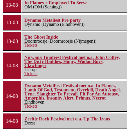
In Flames + Employed To Serve
13-08
OM (OM (Seraing))
Dynamo Metalfest Pre-party
13-08
Dynamo (Dynamo (Eindhoven))
The Ghost Inside
13-08
Doornroosje (Doornroosje (Nijmegen))
Tickets
Nirwana Tuinfeest Festival met o.a. John Coffey,
The Dirty Daddies, Hiqpy, Wodan Boys,
14-08
Clawfinger
Lierop
Tickets
Dynamo MetalFest Festival met o.a. In Flames,
Lamb Of God, Testament, Overkill, Death Angel,
Urne, Slaughter To Prevail, Fit For An Autopsy,
14-08
Amorphis, Insanity Alert, Primus, Necrot
Eindhoven
Tickets
Zeeltje Rock Festival met o.a. Up The Irons
14-08
Deest