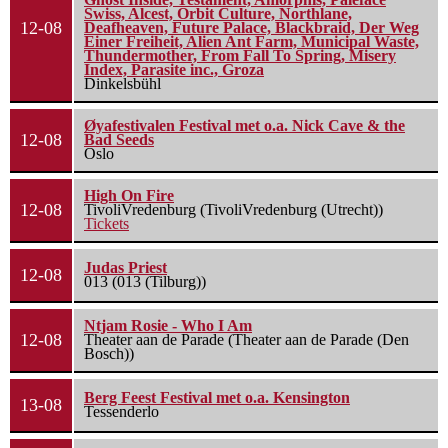
Swiss, Alcest, Orbit Culture, Northlane,
12-08
Deafheaven, Future Palace, Blackbraid, Der Weg
Einer Freiheit, Alien Ant Farm, Municipal Waste,
Thundermother, From Fall To Spring, Misery
Index, Parasite inc., Groza
Dinkelsbühl
Øyafestivalen Festival met o.a. Nick Cave & the
12-08
Bad Seeds
Oslo
High On Fire
12-08
TivoliVredenburg (TivoliVredenburg (Utrecht))
Tickets
Judas Priest
12-08
013 (013 (Tilburg))
Ntjam Rosie - Who I Am
12-08
Theater aan de Parade (Theater aan de Parade (Den
Bosch))
Berg Feest Festival met o.a. Kensington
13-08
Tessenderlo