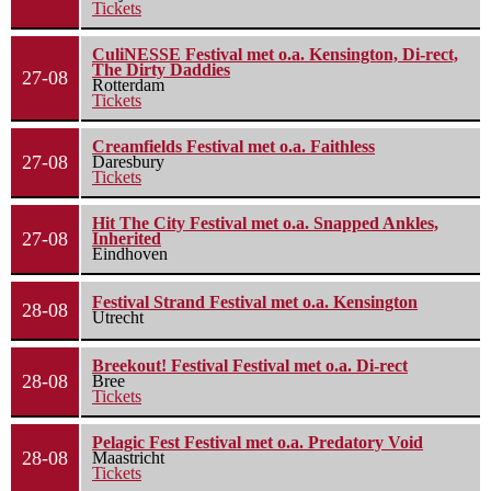
Tickets
CuliNESSE Festival met o.a. Kensington, Di-rect,
The Dirty Daddies
27-08
Rotterdam
Tickets
Creamfields Festival met o.a. Faithless
27-08
Daresbury
Tickets
Hit The City Festival met o.a. Snapped Ankles,
27-08
Inherited
Eindhoven
Festival Strand Festival met o.a. Kensington
28-08
Utrecht
Breekout! Festival Festival met o.a. Di-rect
28-08
Bree
Tickets
Pelagic Fest Festival met o.a. Predatory Void
28-08
Maastricht
Tickets