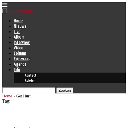
Home
Nieuws
Live
Album
Interview
Video
Column
Prijsvraag
Agenda
Info
Contact
Colofon
Zoeken
Home
»
Get Hurt
Tag:
Get Hurt