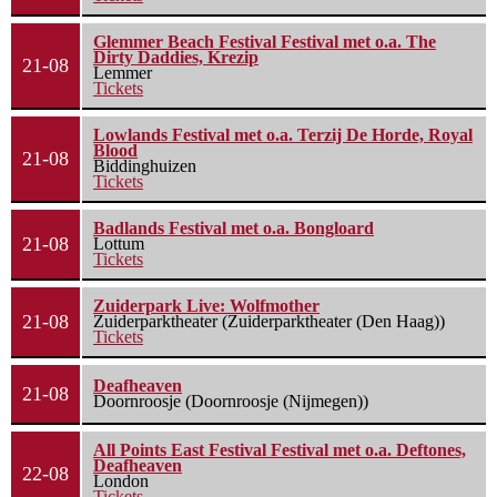
Glemmer Beach Festival Festival met o.a. The
Dirty Daddies, Krezip
21-08
Lemmer
Tickets
Lowlands Festival met o.a. Terzij De Horde, Royal
Blood
21-08
Biddinghuizen
Tickets
Badlands Festival met o.a. Bongloard
21-08
Lottum
Tickets
Zuiderpark Live: Wolfmother
21-08
Zuiderparktheater (Zuiderparktheater (Den Haag))
Tickets
Deafheaven
21-08
Doornroosje (Doornroosje (Nijmegen))
All Points East Festival Festival met o.a. Deftones,
Deafheaven
22-08
London
Tickets