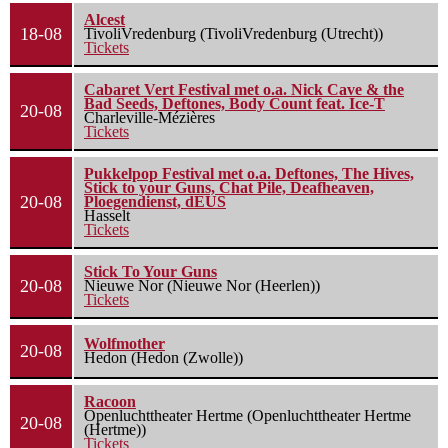
Alcest
18-08
TivoliVredenburg (TivoliVredenburg (Utrecht))
Tickets
Cabaret Vert Festival met o.a. Nick Cave & the
Bad Seeds, Deftones, Body Count feat. Ice-T
20-08
Charleville-Mézières
Tickets
Pukkelpop Festival met o.a. Deftones, The Hives,
Stick to your Guns, Chat Pile, Deafheaven,
20-08
Ploegendienst, dEUS
Hasselt
Tickets
Stick To Your Guns
20-08
Nieuwe Nor (Nieuwe Nor (Heerlen))
Tickets
Wolfmother
20-08
Hedon (Hedon (Zwolle))
Racoon
Openluchttheater Hertme (Openluchttheater Hertme
20-08
(Hertme))
Tickets