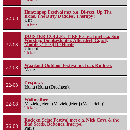
Huntenpop Festival met o.a. Di-rect, Up The
Irons, The Dirty Daddies, Therapy?
22-08
Ulft
Tickets
DUISTER COLLECTIEF Festival met o.a. Sun
Worship, Doodseskader, Alkerdeel, Ggu:ll,
22-08
Modder, Terzij De Horde
Utrecht
Tickets
Waailand Outdoor Festival met o.a. Ruthless
22-08
Made
Cryptosis
22-08
Iduna (Iduna (Drachten))
Wolfmother
22-08
Muziekgieterij (Muziekgieterij (Maastricht))
Tickets
Rock en Seine Festival met o.a. Nick Cave & the
Bad Seeds, Deftones, Interpol
26-08
Parijs