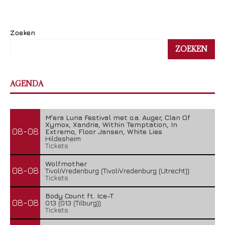
Zoeken
ZOEKEN
AGENDA
M'era Luna Festival met o.a. Auger, Clan Of
Xymox, Xandria, Within Temptation, In
08-08
Extremo, Floor Jansen, White Lies
Hildesheim
Tickets
Wolfmother
08-08
TivoliVredenburg (TivoliVredenburg (Utrecht))
Tickets
Body Count ft. Ice-T
08-08
013 (013 (Tilburg))
Tickets