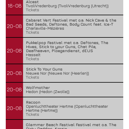
Alcest
18-08
TivoliVredenburg (TivoliVredenburg (Utrecht))
Tickets
Cabaret Vert Festival met o.a. Nick Cave & the
Bad Seeds, Deftones, Body Count feat. Ice-T
20-08
Charleville-Mézières
Tickets
Pukkelpop Festival met o.a. Deftones, The
Hives, Stick to your Guns, Chat Pile,
20-08
Deafheaven, Ploegendienst, dEUS
Hasselt
Tickets
Stick To Your Guns
20-08
Nieuwe Nor (Nieuwe Nor (Heerlen))
Tickets
Wolfmother
20-08
Hedon (Hedon (Zwolle))
Racoon
Openluchttheater Hertme (Openluchttheater
20-08
Hertme (Hertme))
Tickets
Glemmer Beach Festival Festival met o.a. The
Dirty Daddies, Krezip