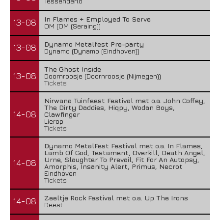
Tessenderlo
In Flames + Employed To Serve
13-08
OM (OM (Seraing))
Dynamo Metalfest Pre-party
13-08
Dynamo (Dynamo (Eindhoven))
The Ghost Inside
13-08
Doornroosje (Doornroosje (Nijmegen))
Tickets
Nirwana Tuinfeest Festival met o.a. John Coffey,
The Dirty Daddies, Hiqpy, Wodan Boys,
14-08
Clawfinger
Lierop
Tickets
Dynamo MetalFest Festival met o.a. In Flames,
Lamb Of God, Testament, Overkill, Death Angel,
Urne, Slaughter To Prevail, Fit For An Autopsy,
14-08
Amorphis, Insanity Alert, Primus, Necrot
Eindhoven
Tickets
Zeeltje Rock Festival met o.a. Up The Irons
14-08
Deest