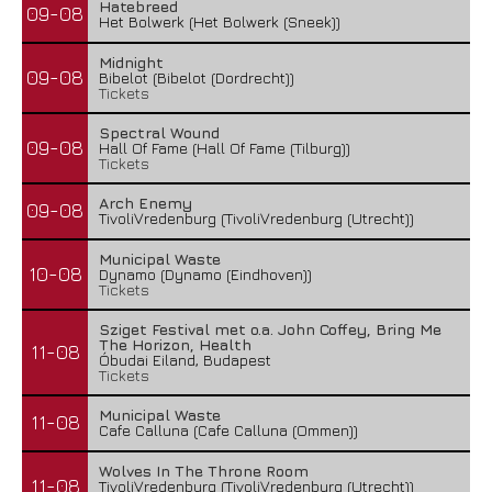
Hatebreed
09-08
Het Bolwerk (Het Bolwerk (Sneek))
Midnight
09-08
Bibelot (Bibelot (Dordrecht))
Tickets
Spectral Wound
09-08
Hall Of Fame (Hall Of Fame (Tilburg))
Tickets
Arch Enemy
09-08
TivoliVredenburg (TivoliVredenburg (Utrecht))
Municipal Waste
10-08
Dynamo (Dynamo (Eindhoven))
Tickets
Sziget Festival met o.a. John Coffey, Bring Me
The Horizon, Health
11-08
Óbudai Eiland, Budapest
Tickets
Municipal Waste
11-08
Cafe Calluna (Cafe Calluna (Ommen))
Wolves In The Throne Room
11-08
TivoliVredenburg (TivoliVredenburg (Utrecht))