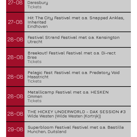
27-08
Daresbury
Tickets
Hit The City Festival met o.a. Snapped Ankles,
27-08
Inherited
Eindhoven
Festival Strand Festival met o.a. Kensington
28-08
Utrecht
Breekout! Festival Festival met o.a. Di-rect
28-08
Bree
Tickets
Pelagic Fest Festival met o.a. Predatory Void
28-08
Maastricht
Tickets
Metallicamp Festival met o.a. HESKEN
28-08
Ommen
Tickets
THE HICKEY UNDERWORLD - DAK SESSION #3
28-08
Wilde Westen (Wilde Westen (Kortrijk))
Superbloom Festival Festival met o.a. Bastille
29-08
Munchen, Duitsland