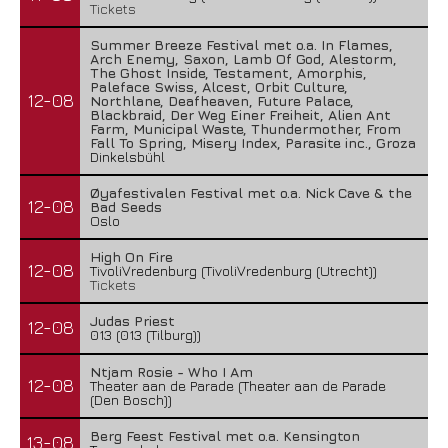
Tickets
Summer Breeze Festival met o.a. In Flames,
Arch Enemy, Saxon, Lamb Of God, Alestorm,
The Ghost Inside, Testament, Amorphis,
Paleface Swiss, Alcest, Orbit Culture,
12-08
Northlane, Deafheaven, Future Palace,
Blackbraid, Der Weg Einer Freiheit, Alien Ant
Farm, Municipal Waste, Thundermother, From
Fall To Spring, Misery Index, Parasite inc., Groza
Dinkelsbühl
Øyafestivalen Festival met o.a. Nick Cave & the
12-08
Bad Seeds
Oslo
High On Fire
12-08
TivoliVredenburg (TivoliVredenburg (Utrecht))
Tickets
Judas Priest
12-08
013 (013 (Tilburg))
Ntjam Rosie - Who I Am
12-08
Theater aan de Parade (Theater aan de Parade
(Den Bosch))
Berg Feest Festival met o.a. Kensington
13-08