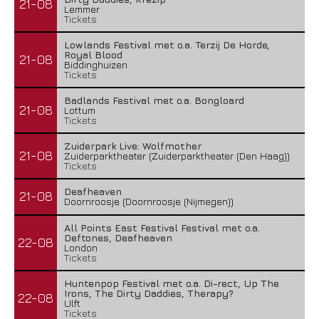
21-08
Lemmer
Tickets
Lowlands Festival met o.a. Terzij De Horde,
Royal Blood
21-08
Biddinghuizen
Tickets
Badlands Festival met o.a. Bongloard
21-08
Lottum
Tickets
Zuiderpark Live: Wolfmother
21-08
Zuiderparktheater (Zuiderparktheater (Den Haag))
Tickets
Deafheaven
21-08
Doornroosje (Doornroosje (Nijmegen))
All Points East Festival Festival met o.a.
Deftones, Deafheaven
22-08
London
Tickets
Huntenpop Festival met o.a. Di-rect, Up The
Irons, The Dirty Daddies, Therapy?
22-08
Ulft
Tickets