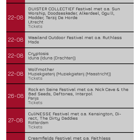
DUISTER COLLECTIEF Festival met o.a. Sun
Worship, Doodseskader, Alkerdeel, Ggu:ll,
22-08
Modder, Terzij De Horde
Utrecht
Tickets
Waailand Outdoor Festival met o.a. Ruthless
22-08
Made
Cryptosis
22-08
Iduna (Iduna (Drachten))
Wolfmother
22-08
Muziekgieterij (Muziekgieterij (Maastricht))
Tickets
Rock en Seine Festival met o.a. Nick Cave & the
Bad Seeds, Deftones, Interpol
26-08
Parijs
Tickets
CuliNESSE Festival met o.a. Kensington, Di-
rect, The Dirty Daddies
27-08
Rotterdam
Tickets
Creamfields Festival met o.a. Faithless