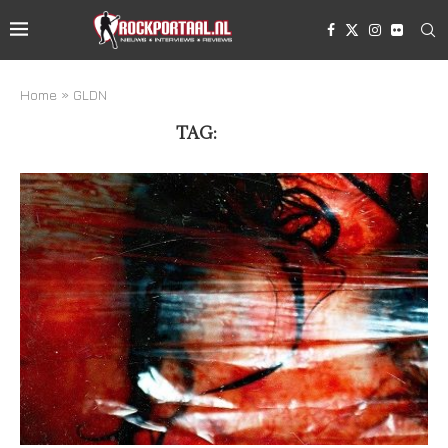
Home
»
GLDN
TAG:
GLDN