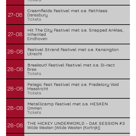
Creamfields Festival met o.a. Faithless
27-08
Daresbury
Tickets
Hit The City Festival met o.a. Snapped Ankles,
27-08
Inherited
Eindhoven
Festival Strand Festival met o.a. Kensington
28-08
Utrecht
Breekout! Festival Festival met o.a. Di-rect
28-08
Bree
Tickets
Pelagic Fest Festival met o.a. Predatory Void
28-08
Maastricht
Tickets
Metallicamp Festival met o.a. HESKEN
28-08
Ommen
Tickets
THE HICKEY UNDERWORLD - DAK SESSION #3
28-08
Wilde Westen (Wilde Westen (Kortrijk))