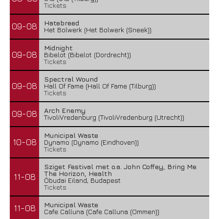
Tickets
Hatebreed
09-08
Het Bolwerk (Het Bolwerk (Sneek))
Midnight
09-08
Bibelot (Bibelot (Dordrecht))
Tickets
Spectral Wound
09-08
Hall Of Fame (Hall Of Fame (Tilburg))
Tickets
Arch Enemy
09-08
TivoliVredenburg (TivoliVredenburg (Utrecht))
Municipal Waste
10-08
Dynamo (Dynamo (Eindhoven))
Tickets
Sziget Festival met o.a. John Coffey, Bring Me
The Horizon, Health
11-08
Óbudai Eiland, Budapest
Tickets
Municipal Waste
11-08
Cafe Calluna (Cafe Calluna (Ommen))