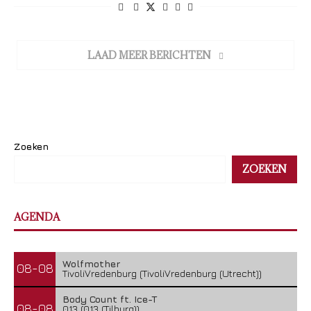
LAAD MEER BERICHTEN
Zoeken
ZOEKEN
AGENDA
Wolfmother
08-08
TivoliVredenburg (TivoliVredenburg (Utrecht))
Body Count ft. Ice-T
08-08
013 (013 (Tilburg))