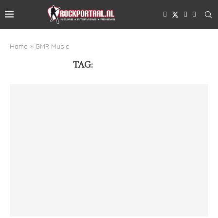
Home
»
GMR Music
TAG:
GMR MUSIC