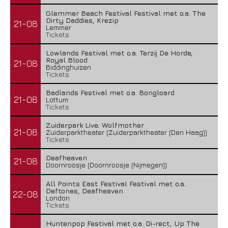
Glemmer Beach Festival Festival met o.a. The
Dirty Daddies, Krezip
21-08
Lemmer
Tickets
Lowlands Festival met o.a. Terzij De Horde,
Royal Blood
21-08
Biddinghuizen
Tickets
Badlands Festival met o.a. Bongloard
21-08
Lottum
Tickets
Zuiderpark Live: Wolfmother
21-08
Zuiderparktheater (Zuiderparktheater (Den Haag))
Tickets
Deafheaven
21-08
Doornroosje (Doornroosje (Nijmegen))
All Points East Festival Festival met o.a.
Deftones, Deafheaven
22-08
London
Tickets
Huntenpop Festival met o.a. Di-rect, Up The