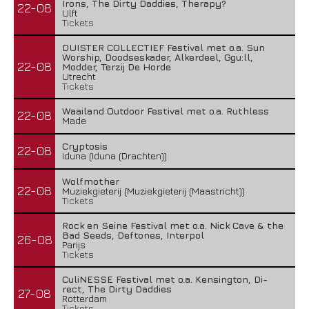
Irons, The Dirty Daddies, Therapy?
22-08
Ulft
Tickets
DUISTER COLLECTIEF Festival met o.a. Sun
Worship, Doodseskader, Alkerdeel, Ggu:ll,
22-08
Modder, Terzij De Horde
Utrecht
Tickets
Waailand Outdoor Festival met o.a. Ruthless
22-08
Made
Cryptosis
22-08
Iduna (Iduna (Drachten))
Wolfmother
22-08
Muziekgieterij (Muziekgieterij (Maastricht))
Tickets
Rock en Seine Festival met o.a. Nick Cave & the
Bad Seeds, Deftones, Interpol
26-08
Parijs
Tickets
CuliNESSE Festival met o.a. Kensington, Di-
rect, The Dirty Daddies
27-08
Rotterdam
Tickets