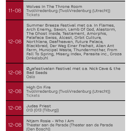
Wolves In The Throne Room
11-08
TivoliVredenburg (TivoliVredenburg (Utrecht))
Tickets
Summer Breeze Festival met o.a. In Flames,
Arch Enemy, Saxon, Lamb Of God, Alestorm,
The Ghost Inside, Testament, Amorphis,
Paleface Swiss, Alcest, Orbit Culture,
12-08
Northlane, Deafheaven, Future Palace,
Blackbraid, Der Weg Einer Freiheit, Alien Ant
Farm, Municipal Waste, Thundermother, From
Fall To Spring, Misery Index, Parasite inc., Groza
Dinkelsbühl
Øyafestivalen Festival met o.a. Nick Cave & the
12-08
Bad Seeds
Oslo
High On Fire
12-08
TivoliVredenburg (TivoliVredenburg (Utrecht))
Tickets
Judas Priest
12-08
013 (013 (Tilburg))
Ntjam Rosie - Who I Am
12-08
Theater aan de Parade (Theater aan de Parade
(Den Bosch))