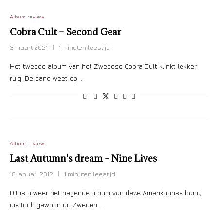
Album review
Cobra Cult – Second Gear
3 maart 2021
1 minuten leestijd
Het tweede album van het Zweedse Cobra Cult klinkt lekker
ruig. De band weet op …
Album review
Last Autumn's dream – Nine Lives
18 januari 2012
1 minuten leestijd
Dit is alweer het negende album van deze Amerikaanse band,
die toch gewoon uit Zweden …