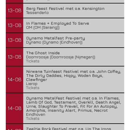
Berg Feest Festival met o.a. Kensington
13-08
Tessenderlo
In Flames + Employed To Serve
13-08
OM (OM (Seraing))
Dynamo Metalfest Pre-party
13-08
Dynamo (Dynamo (Eindhoven))
The Ghost Inside
13-08
Doornroosje (Doornroosje (Nijmegen))
Tickets
Nirwana Tuinfeest Festival met o.a. John Coffey,
The Dirty Daddies, Hiqpy, Wodan Boys,
14-08
Clawfinger
Lierop
Tickets
Dynamo MetalFest Festival met o.a. In Flames,
Lamb Of God, Testament, Overkill, Death Angel,
Urne, Slaughter To Prevail, Fit For An Autopsy,
14-08
Amorphis, Insanity Alert, Primus, Necrot
Eindhoven
Tickets
Zeeltje Rock Festival met o.a. Up The Irons