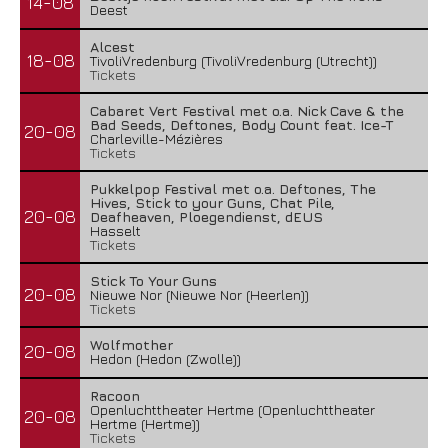
14-08
Deest
Alcest
18-08
TivoliVredenburg (TivoliVredenburg (Utrecht))
Tickets
Cabaret Vert Festival met o.a. Nick Cave & the
Bad Seeds, Deftones, Body Count feat. Ice-T
20-08
Charleville-Mézières
Tickets
Pukkelpop Festival met o.a. Deftones, The
Hives, Stick to your Guns, Chat Pile,
20-08
Deafheaven, Ploegendienst, dEUS
Hasselt
Tickets
Stick To Your Guns
20-08
Nieuwe Nor (Nieuwe Nor (Heerlen))
Tickets
Wolfmother
20-08
Hedon (Hedon (Zwolle))
Racoon
Openluchttheater Hertme (Openluchttheater
20-08
Hertme (Hertme))
Tickets