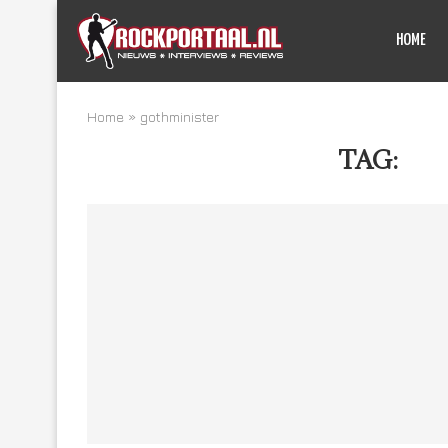
HOME
Home
»
gothminister
TAG:
GO