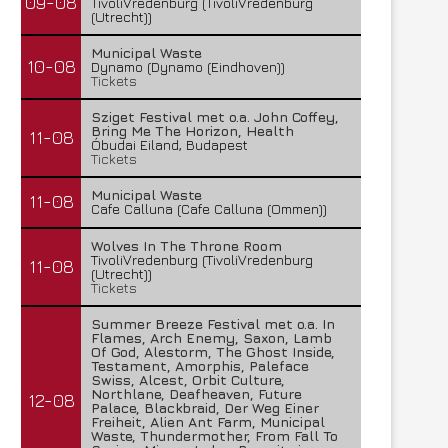
09-08
TivoliVredenburg (TivoliVredenburg
(Utrecht))
Municipal Waste
10-08
Dynamo (Dynamo (Eindhoven))
Tickets
Sziget Festival met o.a. John Coffey,
Bring Me The Horizon, Health
11-08
Óbudai Eiland, Budapest
Tickets
Municipal Waste
11-08
Cafe Calluna (Cafe Calluna (Ommen))
Wolves In The Throne Room
TivoliVredenburg (TivoliVredenburg
11-08
(Utrecht))
Tickets
Summer Breeze Festival met o.a. In
Flames, Arch Enemy, Saxon, Lamb
Of God, Alestorm, The Ghost Inside,
Testament, Amorphis, Paleface
Swiss, Alcest, Orbit Culture,
Northlane, Deafheaven, Future
12-08
Palace, Blackbraid, Der Weg Einer
Freiheit, Alien Ant Farm, Municipal
Waste, Thundermother, From Fall To