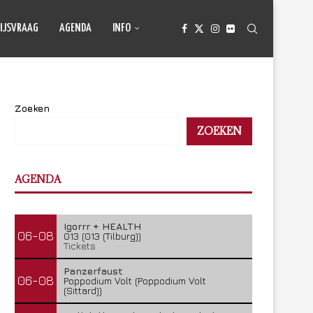
IJSVRAAG
AGENDA
INFO
Zoeken
ZOEKEN
AGENDA
Igorrr + HEALTH
06-08
013 (013 (Tilburg))
Tickets
Panzerfaust
06-08
Poppodium Volt (Poppodium Volt
(Sittard))