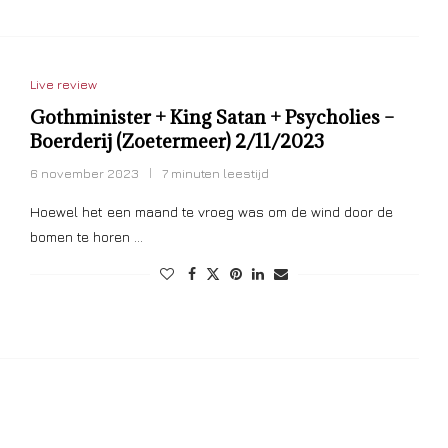
Live review
Gothminister + King Satan + Psycholies –
Boerderij (Zoetermeer) 2/11/2023
6 november 2023
7 minuten leestijd
Hoewel het een maand te vroeg was om de wind door de
bomen te horen …