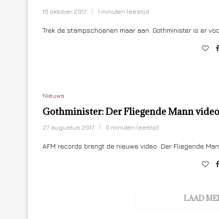
15 oktober 2017
1 minuten leestijd
Trek de stampschoenen maar aan. Gothminister is er voo
Nieuws
Gothminister: Der Fliegende Mann vide
27 augustus 2017
0 minuten leestijd
AFM records brengt de nieuwe video Der Fliegende Mann
LAAD ME