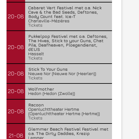
Cabaret Vert Festival met o.a. Nick
Cave & the Bad Seeds, Deftones,
20-08
Body Count feat. Ice-T
Charleville-Mézières
Tickets
Pukkelpop Festival met o.a. Deftones,
The Hives, Stick to your Guns, Chat
Pile, Deafheaven, Ploegendienst,
20-08
dEUS
Hasselt
Tickets
Stick To Your Guns
20-08
Nieuwe Nor (Nieuwe Nor (Heerlen))
Tickets
Wolfmother
20-08
Hedon (Hedon (Zwolle))
Racoon
Openluchttheater Hertme
20-08
(Openluchttheater Hertme (Hertme))
Tickets
Glemmer Beach Festival Festival met
o.a. The Dirty Daddies, Krezip
21-08
Lemmer