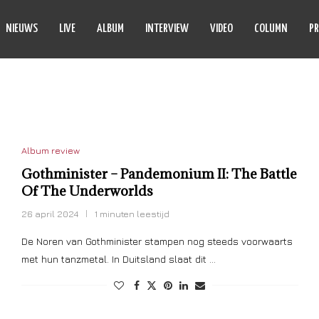
NIEUWS
LIVE
ALBUM
INTERVIEW
VIDEO
COLUMN
PR
THMINISTER
Album review
Gothminister – Pandemonium II: The Battle
Of The Underworlds
26 april 2024
1 minuten leestijd
De Noren van Gothminister stampen nog steeds voorwaarts
met hun tanzmetal. In Duitsland slaat dit …