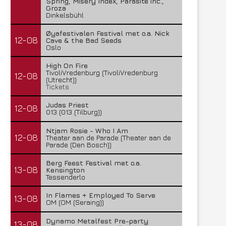
Spring, Misery Index, Parasite inc.,
Groza
Dinkelsbühl
Øyafestivalen Festival met o.a. Nick
12-08
Cave & the Bad Seeds
Oslo
High On Fire
TivoliVredenburg (TivoliVredenburg
12-08
(Utrecht))
Tickets
Judas Priest
12-08
013 (013 (Tilburg))
Ntjam Rosie - Who I Am
12-08
Theater aan de Parade (Theater aan de
Parade (Den Bosch))
Berg Feest Festival met o.a.
13-08
Kensington
Tessenderlo
In Flames + Employed To Serve
13-08
OM (OM (Seraing))
Dynamo Metalfest Pre-party
13-08