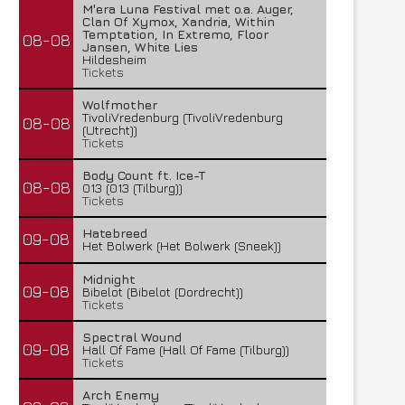
M'era Luna Festival met o.a. Auger,
Clan Of Xymox, Xandria, Within
Temptation, In Extremo, Floor
08-08
Jansen, White Lies
Hildesheim
Tickets
Wolfmother
TivoliVredenburg (TivoliVredenburg
08-08
(Utrecht))
Tickets
Body Count ft. Ice-T
08-08
013 (013 (Tilburg))
Tickets
Hatebreed
09-08
Het Bolwerk (Het Bolwerk (Sneek))
Midnight
09-08
Bibelot (Bibelot (Dordrecht))
Tickets
Spectral Wound
09-08
Hall Of Fame (Hall Of Fame (Tilburg))
Tickets
Arch Enemy