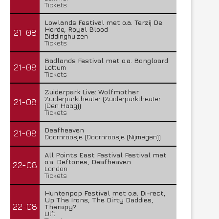
Tickets
Lowlands Festival met o.a. Terzij De
Horde, Royal Blood
21-08
Biddinghuizen
Tickets
Badlands Festival met o.a. Bongloard
21-08
Lottum
Tickets
Zuiderpark Live: Wolfmother
Zuiderparktheater (Zuiderparktheater
21-08
(Den Haag))
Tickets
Deafheaven
21-08
Doornroosje (Doornroosje (Nijmegen))
All Points East Festival Festival met
o.a. Deftones, Deafheaven
22-08
London
Tickets
Huntenpop Festival met o.a. Di-rect,
Up The Irons, The Dirty Daddies,
22-08
Therapy?
Ulft