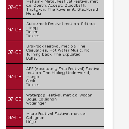
Hellsinki Metal Festival Festival met
o.a. Opeth, Accept, Bloodbath,
07-08
Triptykon, The Kovenant, Blackbraid
Helsinki
Suikerrock Festival met o.a. Editors,
Hiqpy
07-08
Tienen
Tickets
Brakrock Festival met o.a. The
Casualties, Hot Water Music, No
07-08
Turning Back, The Exploited
Duffel
AFF (Absolutely Free Festival) Festival
met o.a. The Hickey Underworld,
07-08
Henge
Genk
Tickets
Waterpop Festival met o.a. Wodan
07-08
Boys, Collignon
Wateringen
Micro Festival Festival met o.a.
07-08
Collignon
Liège