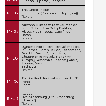
Dynamo (Dynamo (Eindhoven))
The Ghost Inside
13-08
Doornroosje (Doornroosje (Nijmegen))
Tickets
Nirwana Tuinfeest Festival met o.a.
John Coffey, The Dirty Daddies,
14-08
Hiqpy, Wodan Boys, Clawfinger
Lierop
Tickets
Dynamo MetalFest Festival met o.a.
In Flames, Lamb Of God, Testament,
Overkill, Death Angel, Urne,
Slaughter To Prevail, Fit For An
14-08
Autopsy, Amorphis, Insanity Alert,
Primus, Necrot
Eindhoven
Tickets
Zeeltje Rock Festival met o.a. Up The
14-08
Irons
Deest
Alcest
TivoliVredenburg (TivoliVredenburg
18-08
(Utrecht))
Tickets