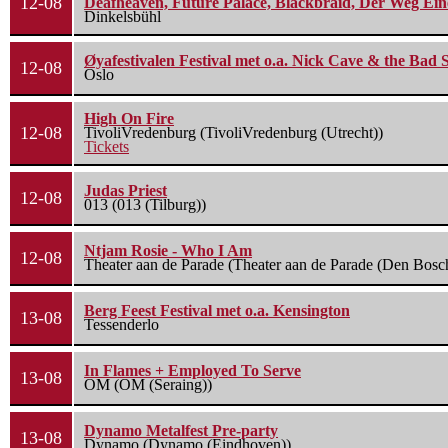
12-08
Deafheaven, Future Palace, Blackbraid, Der Weg Eine
Dinkelsbühl
Øyafestivalen Festival met o.a. Nick Cave & the Bad 
12-08
Oslo
High On Fire
12-08
TivoliVredenburg (TivoliVredenburg (Utrecht))
Tickets
Judas Priest
12-08
013 (013 (Tilburg))
Ntjam Rosie - Who I Am
12-08
Theater aan de Parade (Theater aan de Parade (Den Bosc
Berg Feest Festival met o.a. Kensington
13-08
Tessenderlo
In Flames + Employed To Serve
13-08
OM (OM (Seraing))
Dynamo Metalfest Pre-party
13-08
Dynamo (Dynamo (Eindhoven))