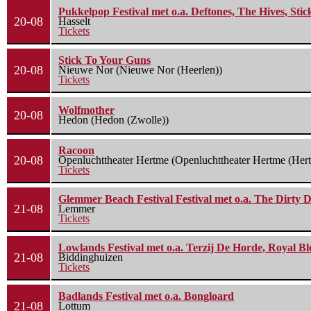
Pukkelpop Festival met o.a. Deftones, The Hives, Sti
20-08
Hasselt
Tickets
Stick To Your Guns
20-08
Nieuwe Nor (Nieuwe Nor (Heerlen))
Tickets
Wolfmother
20-08
Hedon (Hedon (Zwolle))
Racoon
20-08
Openluchttheater Hertme (Openluchttheater Hertme (Her
Tickets
Glemmer Beach Festival Festival met o.a. The Dirty D
21-08
Lemmer
Tickets
Lowlands Festival met o.a. Terzij De Horde, Royal B
21-08
Biddinghuizen
Tickets
Badlands Festival met o.a. Bongloard
21-08
Lottum