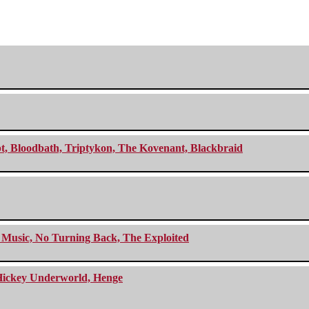
cept, Bloodbath, Triptykon, The Kovenant, Blackbraid
r Music, No Turning Back, The Exploited
e Hickey Underworld, Henge