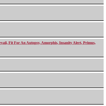
ail, Fit For An Autopsy, Amorphis, Insanity Alert, Primus,