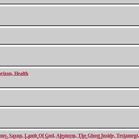
orizon, Health
my, Saxon, Lamb Of God, Alestorm, The Ghost Inside, Testament, A