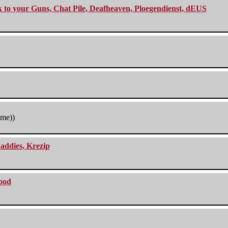
ck to your Guns, Chat Pile, Deafheaven, Ploegendienst, dEUS
tme))
addies, Krezip
lood