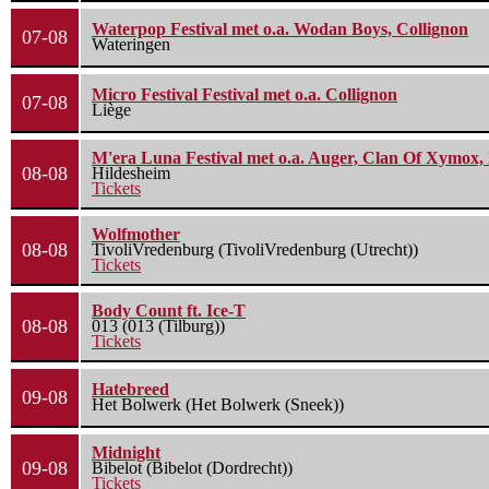
Waterpop Festival met o.a. Wodan Boys, Collignon
07-08
Wateringen
Micro Festival Festival met o.a. Collignon
07-08
Liège
M'era Luna Festival met o.a. Auger, Clan Of Xymox, 
08-08
Hildesheim
Tickets
Wolfmother
08-08
TivoliVredenburg (TivoliVredenburg (Utrecht))
Tickets
Body Count ft. Ice-T
08-08
013 (013 (Tilburg))
Tickets
Hatebreed
09-08
Het Bolwerk (Het Bolwerk (Sneek))
Midnight
09-08
Bibelot (Bibelot (Dordrecht))
Tickets