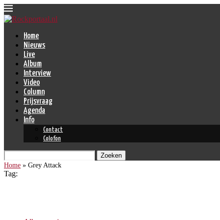
Home
Nieuws
Live
Album
Interview
Video
Column
Prijsvraag
Agenda
Info
Contact
Colofon
Zoeken
Home
»
Grey Attack
Tag:
Grey Attack