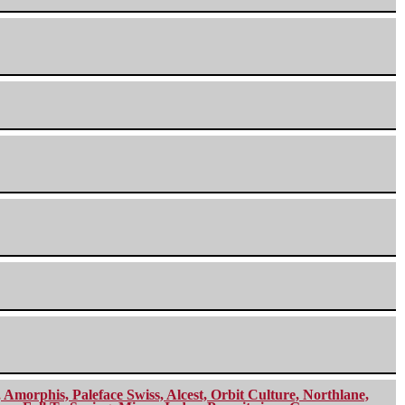
morphis, Paleface Swiss, Alcest, Orbit Culture, Northlane,