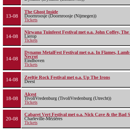
The Ghost Inside
13-08
Doornroosje (Doornroosje (Nijmegen))
Tickets
Nirwana Tuinfeest Festival met o.a. John Coffey, Th
14-08
Lierop
Tickets
Dynamo MetalFest Festival met o.a. In Flames, Lamb O
Necrot
14-08
Eindhoven
Tickets
Zeeltje Rock Festival met o.a. Up The Irons
14-08
Deest
Alcest
18-08
TivoliVredenburg (TivoliVredenburg (Utrecht))
Tickets
Cabaret Vert Festival met o.a. Nick Cave & the Bad S
20-08
Charleville-Mézières
Tickets