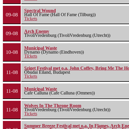
Spectral Wound
09-08
Hall Of Fame (Hall Of Fame (Tilburg))
Tickets
Arch Enemy
09-08
TivoliVredenburg (TivoliVredenburg (Utrecht))
Municipal Waste
10-08
Dynamo (Dynamo (Eindhoven))
Tickets
Sziget Festival met o.a. John Coffey, Bring Me The H
11-08
Óbudai Eiland, Budapest
Tickets
Municipal Waste
11-08
Cafe Calluna (Cafe Calluna (Ommen))
Wolves In The Throne Room
11-08
TivoliVredenburg (TivoliVredenburg (Utrecht))
Tickets
Summer Breeze Festival met o.a. In Flames, Arch Ene