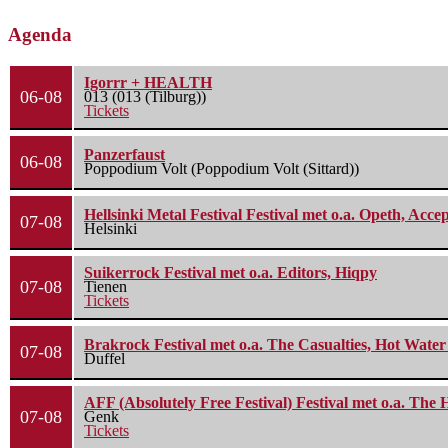
Agenda
Igorrr + HEALTH
06-08
013 (013 (Tilburg))
Tickets
Panzerfaust
06-08
Poppodium Volt (Poppodium Volt (Sittard))
Hellsinki Metal Festival Festival met o.a. Opeth, Ac
07-08
Helsinki
Suikerrock Festival met o.a. Editors, Hiqpy
07-08
Tienen
Tickets
Brakrock Festival met o.a. The Casualties, Hot Wate
07-08
Duffel
AFF (Absolutely Free Festival) Festival met o.a. Th
07-08
Genk
Tickets