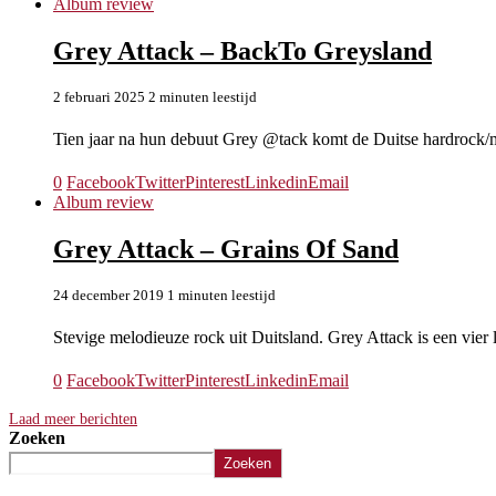
Album review
Grey Attack – BackTo Greysland
2 februari 2025
2 minuten leestijd
Tien jaar na hun debuut Grey @tack komt de Duitse hardrock
0
Facebook
Twitter
Pinterest
Linkedin
Email
Album review
Grey Attack – Grains Of Sand
24 december 2019
1 minuten leestijd
Stevige melodieuze rock uit Duitsland. Grey Attack is een vier
0
Facebook
Twitter
Pinterest
Linkedin
Email
Laad meer berichten
Zoeken
Zoeken