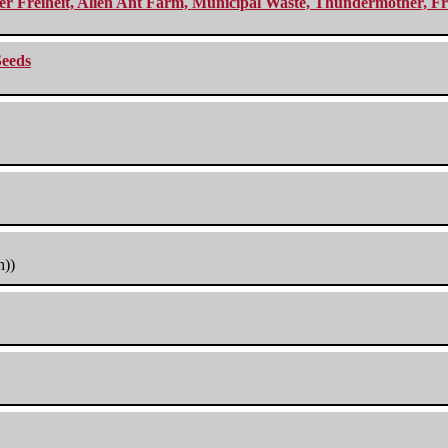
r Freiheit, Alien Ant Farm, Municipal Waste, Thundermother, Fro
Seeds
h))