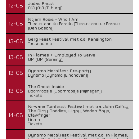
Judas Priest
12-08
013 (013 (Tilburg))
Ntjam Rosie - Who I Am
12-08
Theater aan de Parade (Theater aan de Parade
(Den Bosch))
Berg Feest Festival met o.a. Kensington
13-08
Tessenderlo
In Flames + Employed To Serve
13-08
OM (OM (Seraing))
Dynamo Metalfest Pre-party
13-08
Dynamo (Dynamo (Eindhoven))
The Ghost Inside
13-08
Doornroosje (Doornroosje (Nijmegen))
Tickets
Nirwana Tuinfeest Festival met o.a. John Coffey,
The Dirty Daddies, Hiqpy, Wodan Boys,
14-08
Clawfinger
Lierop
Tickets
Dynamo MetalFest Festival met o.a. In Flames,