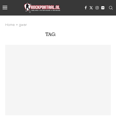
Home
»
gwar
TAG:
GWAR