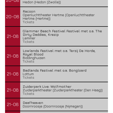
20-08
Hedon (Hedon (Zwolle))
Racoon
Openluchttheater Hertme (Openluchttheater
20-08
Hertme (Hertme))
Tickets
Glemmer Beach Festival Festival met o.a. The
Dirty Daddies, Krezip
21-08
Lemmer
Tickets
Lowlands Festival met o.a. Terzij De Horde,
Royal Blood
21-08
Biddinghuizen
Tickets
Badlands Festival met o.a. Bongloard
21-08
Lottum
Tickets
Zuiderpark Live: Wolfmother
21-08
Zuiderparktheater (Zuiderparktheater (Den Haag))
Tickets
Deafheaven
21-08
Doornroosje (Doornroosje (Nijmegen))