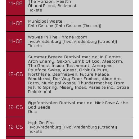
The Horizon, Health
11-08
Óbudai Eiland, Budapest
Tickets
Municipal Waste
11-08
Cafe Calluna (Cafe Calluna (Ommen))
Wolves In The Throne Room
11-08
TivoliVredenburg (TivoliVredenburg (Utrecht))
Tickets
Summer Breeze Festival met o.a. In Flames,
Arch Enemy, Saxon, Lamb Of God, Alestorm,
The Ghost Inside, Testament, Amorphis,
Paleface Swiss, Alcest, Orbit Culture,
12-08
Northlane, Deafheaven, Future Palace,
Blackbraid, Der Weg Einer Freiheit, Alien Ant
Farm, Municipal Waste, Thundermother, From
Fall To Spring, Misery Index, Parasite inc., Groza
Dinkelsbühl
Øyafestivalen Festival met o.a. Nick Cave & the
12-08
Bad Seeds
Oslo
High On Fire
12-08
TivoliVredenburg (TivoliVredenburg (Utrecht))
Tickets