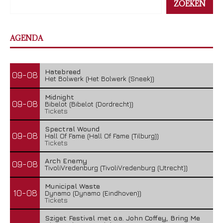
ZOEKEN
AGENDA
Hatebreed
09-08
Het Bolwerk (Het Bolwerk (Sneek))
Midnight
09-08
Bibelot (Bibelot (Dordrecht))
Tickets
Spectral Wound
09-08
Hall Of Fame (Hall Of Fame (Tilburg))
Tickets
Arch Enemy
09-08
TivoliVredenburg (TivoliVredenburg (Utrecht))
Municipal Waste
10-08
Dynamo (Dynamo (Eindhoven))
Tickets
Sziget Festival met o.a. John Coffey, Bring Me