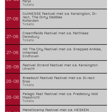
Parijs
Tickets
CuliNESSE Festival met o.a. Kensington, Di-
rect, The Dirty Daddies
27-08
Rotterdam
Tickets
Creamfields Festival met o.a. Faithless
27-08
Daresbury
Tickets
Hit The City Festival met o.a. Snapped Ankles,
27-08
Inherited
Eindhoven
Festival Strand Festival met o.a. Kensington
28-08
Utrecht
Breekout! Festival Festival met o.a. Di-rect
28-08
Bree
Tickets
Pelagic Fest Festival met o.a. Predatory Void
28-08
Maastricht
Tickets
Metallicamp Festival met o.a. HESKEN