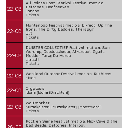
All Points East Festival Festival met o.a.
Deftones, Deafheaven
22-08
London
Tickets
Huntenpop Festival met o.a. Di-rect, Up The
Irons, The Dirty Daddies, Therapy?
22-08
Ulft
Tickets
DUISTER COLLECTIEF Festival met o.a. Sun
Worship, Doodseskader, Alkerdeel, Ggu:ll,
22-08
Modder, Terzij De Horde
Utrecht
Tickets
Waailand Outdoor Festival met o.a. Ruthless
22-08
Made
Cryptosis
22-08
Iduna (Iduna (Drachten))
Wolfmother
22-08
Muziekgieterij (Muziekgieterij (Maastricht))
Tickets
Rock en Seine Festival met o.a. Nick Cave & the
Bad Seeds, Deftones, Interpol
26-08