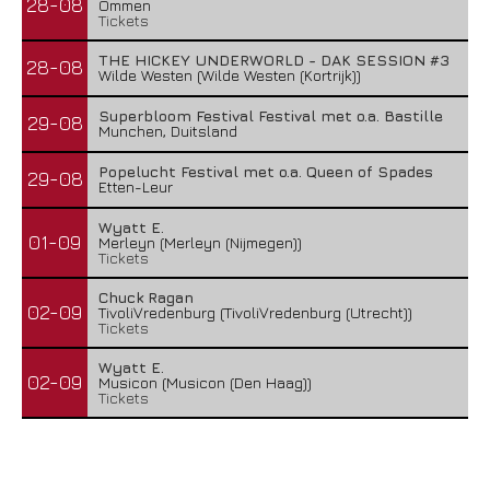
28-08
Ommen
Tickets
THE HICKEY UNDERWORLD - DAK SESSION #3
28-08
Wilde Westen (Wilde Westen (Kortrijk))
Superbloom Festival Festival met o.a. Bastille
29-08
Munchen, Duitsland
Popelucht Festival met o.a. Queen of Spades
29-08
Etten-Leur
Wyatt E.
01-09
Merleyn (Merleyn (Nijmegen))
Tickets
Chuck Ragan
02-09
TivoliVredenburg (TivoliVredenburg (Utrecht))
Tickets
Wyatt E.
02-09
Musicon (Musicon (Den Haag))
Tickets