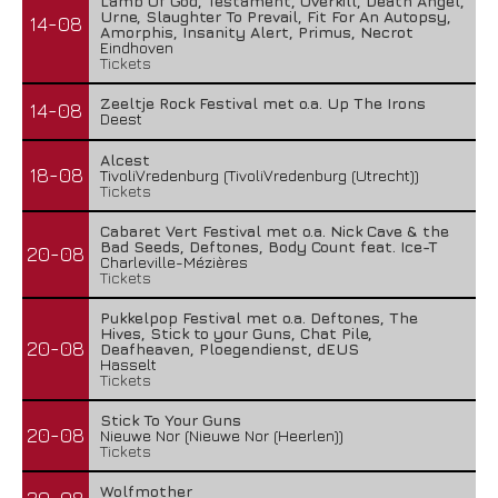
Lamb Of God, Testament, Overkill, Death Angel,
Urne, Slaughter To Prevail, Fit For An Autopsy,
14-08
Amorphis, Insanity Alert, Primus, Necrot
Eindhoven
Tickets
Zeeltje Rock Festival met o.a. Up The Irons
14-08
Deest
Alcest
18-08
TivoliVredenburg (TivoliVredenburg (Utrecht))
Tickets
Cabaret Vert Festival met o.a. Nick Cave & the
Bad Seeds, Deftones, Body Count feat. Ice-T
20-08
Charleville-Mézières
Tickets
Pukkelpop Festival met o.a. Deftones, The
Hives, Stick to your Guns, Chat Pile,
20-08
Deafheaven, Ploegendienst, dEUS
Hasselt
Tickets
Stick To Your Guns
20-08
Nieuwe Nor (Nieuwe Nor (Heerlen))
Tickets
Wolfmother