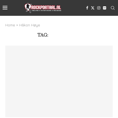
Home
»
Håkon Høye
TAG:
HÅKON HØYE