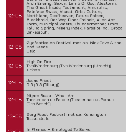
Arch Enemy, Saxon, Lamb Of God, Alestorm,
The Ghost Inside, Testament, Amorphis,
Paleface Swiss, Alcest, Orbit Culture,
12-08
Northlane, Deafheaven, Future Palace,
Blackbraid, Der Weg Einer Freiheit, Alien Ant
Farm, Municipal Waste, Thundermother, From
Fall To Spring, Misery Index, Parasite inc., Groza
Dinkelsbühl
Øyafestivalen Festival met o.a. Nick Cave & the
12-08
Bad Seeds
Oslo
High On Fire
12-08
TivoliVredenburg (TivoliVredenburg (Utrecht))
Tickets
Judas Priest
12-08
013 (013 (Tilburg))
Ntjam Rosie - Who I Am
12-08
Theater aan de Parade (Theater aan de Parade
(Den Bosch))
Berg Feest Festival met o.a. Kensington
13-08
Tessenderlo
In Flames + Employed To Serve
13-08