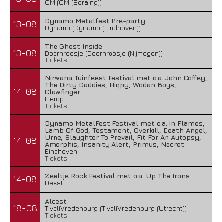
OM (OM (Seraing))
Dynamo Metalfest Pre-party
13-08
Dynamo (Dynamo (Eindhoven))
The Ghost Inside
13-08
Doornroosje (Doornroosje (Nijmegen))
Tickets
Nirwana Tuinfeest Festival met o.a. John Coffey,
The Dirty Daddies, Hiqpy, Wodan Boys,
14-08
Clawfinger
Lierop
Tickets
Dynamo MetalFest Festival met o.a. In Flames,
Lamb Of God, Testament, Overkill, Death Angel,
Urne, Slaughter To Prevail, Fit For An Autopsy,
14-08
Amorphis, Insanity Alert, Primus, Necrot
Eindhoven
Tickets
Zeeltje Rock Festival met o.a. Up The Irons
14-08
Deest
Alcest
18-08
TivoliVredenburg (TivoliVredenburg (Utrecht))
Tickets