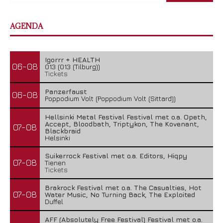
AGENDA
Igorrr + HEALTH
06-08
013 (013 (Tilburg))
Tickets
Panzerfaust
06-08
Poppodium Volt (Poppodium Volt (Sittard))
Hellsinki Metal Festival Festival met o.a. Opeth,
Accept, Bloodbath, Triptykon, The Kovenant,
07-08
Blackbraid
Helsinki
Suikerrock Festival met o.a. Editors, Hiqpy
07-08
Tienen
Tickets
Brakrock Festival met o.a. The Casualties, Hot
07-08
Water Music, No Turning Back, The Exploited
Duffel
AFF (Absolutely Free Festival) Festival met o.a.