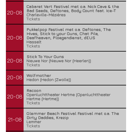
Cabaret Vert Festival met o.a. Nick Cave & the
Bad Seeds, Deftones, Body Count feat. Ice-T
20-08
Charleville-Mézières
Tickets
Pukkelpop Festival met o.a. Deftones, The
Hives, Stick to your Guns, Chat Pile,
20-08
Deafheaven, Ploegendienst, dEUS
Hasselt
Tickets
Stick To Your Guns
20-08
Nieuwe Nor (Nieuwe Nor (Heerlen))
Tickets
Wolfmother
20-08
Hedon (Hedon (Zwolle))
Racoon
Openluchttheater Hertme (Openluchttheater
20-08
Hertme (Hertme))
Tickets
Glemmer Beach Festival Festival met o.a. The
Dirty Daddies, Krezip
21-08
Lemmer
Tickets