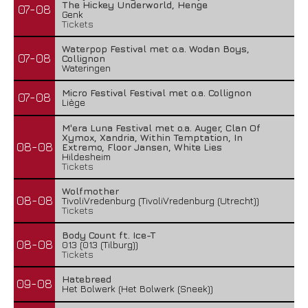
The Hickey Underworld, Henge
07-08
Genk
Tickets
Waterpop Festival met o.a. Wodan Boys,
07-08
Collignon
Wateringen
Micro Festival Festival met o.a. Collignon
07-08
Liège
M'era Luna Festival met o.a. Auger, Clan Of
Xymox, Xandria, Within Temptation, In
08-08
Extremo, Floor Jansen, White Lies
Hildesheim
Tickets
Wolfmother
08-08
TivoliVredenburg (TivoliVredenburg (Utrecht))
Tickets
Body Count ft. Ice-T
08-08
013 (013 (Tilburg))
Tickets
Hatebreed
09-08
Het Bolwerk (Het Bolwerk (Sneek))