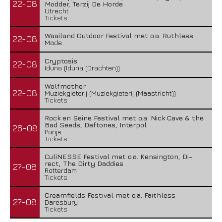
22-08
Modder, Terzij De Horde
Utrecht
Tickets
Waailand Outdoor Festival met o.a. Ruthless
22-08
Made
Cryptosis
22-08
Iduna (Iduna (Drachten))
Wolfmother
22-08
Muziekgieterij (Muziekgieterij (Maastricht))
Tickets
Rock en Seine Festival met o.a. Nick Cave & the
Bad Seeds, Deftones, Interpol
26-08
Parijs
Tickets
CuliNESSE Festival met o.a. Kensington, Di-
rect, The Dirty Daddies
27-08
Rotterdam
Tickets
Creamfields Festival met o.a. Faithless
27-08
Daresbury
Tickets