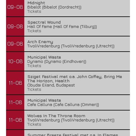
Midnight
09-08
Bibelot (Bibelot (Dordrecht))
Tickets
Spectral Wound
09-08
Hall Of Fame (Hall Of Fame (Tilburg))
Tickets
Arch Enemy
09-08
TivoliVredenburg (TivoliVredenburg (Utrecht))
Municipal Waste
10-08
Dynamo (Dynamo (Eindhoven))
Tickets
Sziget Festival met o.a. John Coffey, Bring Me
The Horizon, Health
11-08
Óbudai Eiland, Budapest
Tickets
Municipal Waste
11-08
Cafe Calluna (Cafe Calluna (Ommen))
Wolves In The Throne Room
11-08
TivoliVredenburg (TivoliVredenburg (Utrecht))
Tickets
Summer Breeze Festival met o.a. In Flames,