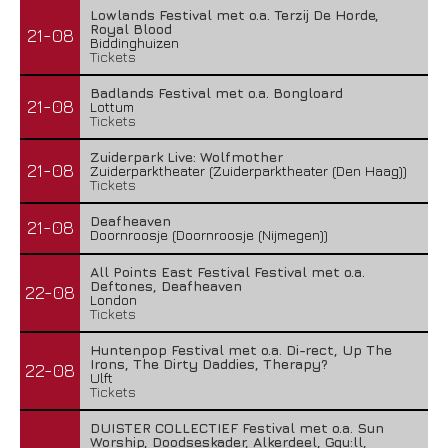
Lowlands Festival met o.a. Terzij De Horde,
Royal Blood
21-08
Biddinghuizen
Tickets
Badlands Festival met o.a. Bongloard
21-08
Lottum
Tickets
Zuiderpark Live: Wolfmother
21-08
Zuiderparktheater (Zuiderparktheater (Den Haag))
Tickets
Deafheaven
21-08
Doornroosje (Doornroosje (Nijmegen))
All Points East Festival Festival met o.a.
Deftones, Deafheaven
22-08
London
Tickets
Huntenpop Festival met o.a. Di-rect, Up The
Irons, The Dirty Daddies, Therapy?
22-08
Ulft
Tickets
DUISTER COLLECTIEF Festival met o.a. Sun
Worship, Doodseskader, Alkerdeel, Ggu:ll,