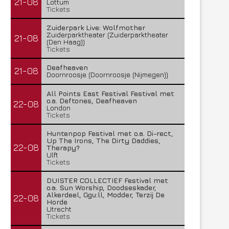
21-08
Lottum
Tickets
Zuiderpark Live: Wolfmother
Zuiderparktheater (Zuiderparktheater
21-08
(Den Haag))
Tickets
Deafheaven
21-08
Doornroosje (Doornroosje (Nijmegen))
All Points East Festival Festival met
o.a. Deftones, Deafheaven
22-08
London
Tickets
Huntenpop Festival met o.a. Di-rect,
Up The Irons, The Dirty Daddies,
22-08
Therapy?
Ulft
Tickets
DUISTER COLLECTIEF Festival met
o.a. Sun Worship, Doodseskader,
Alkerdeel, Ggu:ll, Modder, Terzij De
22-08
Horde
Utrecht
Tickets