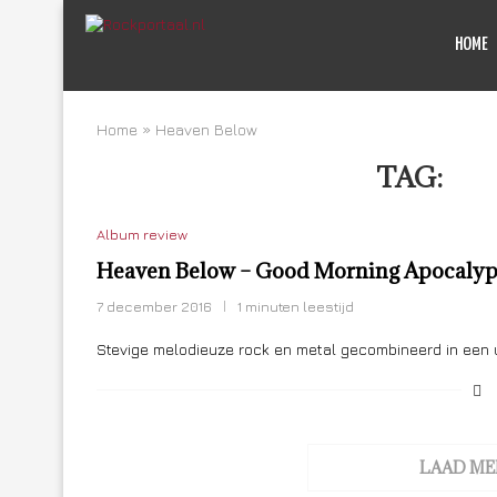
HOME
Home
»
Heaven Below
TAG:
HE
Album review
Heaven Below – Good Morning Apocalyp
7 december 2016
1 minuten leestijd
Stevige melodieuze rock en metal gecombineerd in een 
LAAD ME