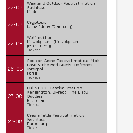
Waailand Outdoor Festival met o.a.
22-08
Ruthless
Made
Cryptosis
22-08
Iduna (Iduna (Drachten))
Wolfmother
Muziekgieterij (Muziekgieterij
22-08
(Maastricht))
Tickets
Rock en Seine Festival met o.a. Nick
Cave & the Bad Seeds, Deftones,
26-08
Interpol
Parijs
Tickets
CuliNESSE Festival met o.a.
Kensington, Di-rect, The Dirty
27-08
Daddies
Rotterdam
Tickets
Creamfields Festival met o.a.
Faithless
27-08
Daresbury
Tickets