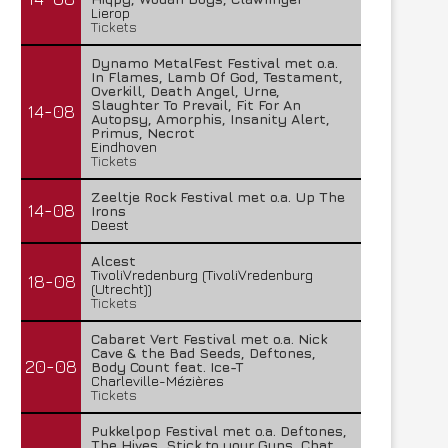
Lierop
Tickets
Dynamo MetalFest Festival met o.a.
In Flames, Lamb Of God, Testament,
Overkill, Death Angel, Urne,
Slaughter To Prevail, Fit For An
14-08
Autopsy, Amorphis, Insanity Alert,
Primus, Necrot
Eindhoven
Tickets
Zeeltje Rock Festival met o.a. Up The
14-08
Irons
Deest
Alcest
TivoliVredenburg (TivoliVredenburg
18-08
(Utrecht))
Tickets
Cabaret Vert Festival met o.a. Nick
Cave & the Bad Seeds, Deftones,
20-08
Body Count feat. Ice-T
Charleville-Mézières
Tickets
Pukkelpop Festival met o.a. Deftones,
The Hives, Stick to your Guns, Chat