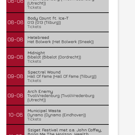
08-08
(Utrecht))
Tickets
Body Count ft. Ice-T
08-08
013 (013 (Tilburg))
Tickets
Hatebreed
09-08
Het Bolwerk (Het Bolwerk (Sneek))
Midnight
09-08
Bibelot (Bibelot (Dordrecht))
Tickets
Spectral Wound
09-08
Hall Of Fame (Hall Of Fame (Tilburg))
Tickets
Arch Enemy
09-08
TivoliVredenburg (TivoliVredenburg
(Utrecht))
Municipal Waste
10-08
Dynamo (Dynamo (Eindhoven))
Tickets
Sziget Festival met o.a. John Coffey,
Bring Me The Horizon, Health