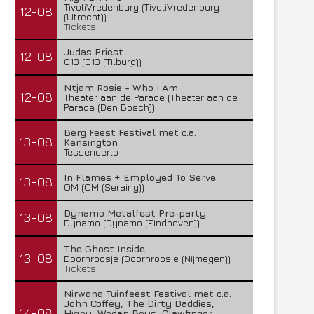
TivoliVredenburg (TivoliVredenburg
12-08
(Utrecht))
Tickets
Judas Priest
12-08
013 (013 (Tilburg))
Ntjam Rosie - Who I Am
12-08
Theater aan de Parade (Theater aan de
Parade (Den Bosch))
Berg Feest Festival met o.a.
13-08
Kensington
Tessenderlo
In Flames + Employed To Serve
13-08
OM (OM (Seraing))
Dynamo Metalfest Pre-party
13-08
Dynamo (Dynamo (Eindhoven))
The Ghost Inside
13-08
Doornroosje (Doornroosje (Nijmegen))
Tickets
Nirwana Tuinfeest Festival met o.a.
John Coffey, The Dirty Daddies,
14-08
Hiqpy, Wodan Boys, Clawfinger