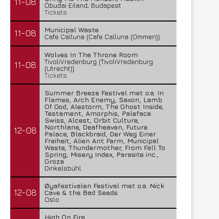
11-08
Óbudai Eiland, Budapest
Tickets
Municipal Waste
11-08
Cafe Calluna (Cafe Calluna (Ommen))
Wolves In The Throne Room
TivoliVredenburg (TivoliVredenburg
11-08
(Utrecht))
Tickets
Summer Breeze Festival met o.a. In
Flames, Arch Enemy, Saxon, Lamb
Of God, Alestorm, The Ghost Inside,
Testament, Amorphis, Paleface
Swiss, Alcest, Orbit Culture,
Northlane, Deafheaven, Future
12-08
Palace, Blackbraid, Der Weg Einer
Freiheit, Alien Ant Farm, Municipal
Waste, Thundermother, From Fall To
Spring, Misery Index, Parasite inc.,
Groza
Dinkelsbühl
Øyafestivalen Festival met o.a. Nick
12-08
Cave & the Bad Seeds
Oslo
High On Fire