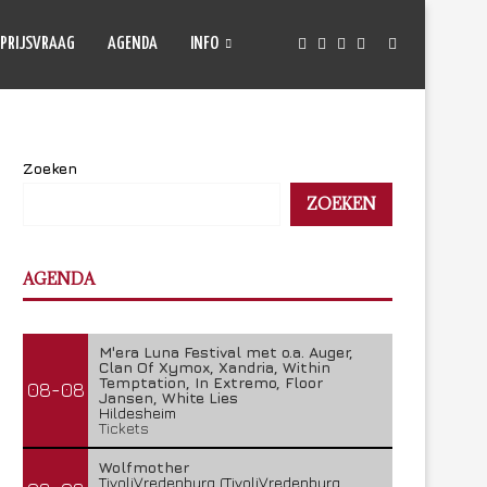
PRIJSVRAAG
AGENDA
INFO
Zoeken
ZOEKEN
AGENDA
M'era Luna Festival met o.a. Auger,
Clan Of Xymox, Xandria, Within
Temptation, In Extremo, Floor
08-08
Jansen, White Lies
Hildesheim
Tickets
Wolfmother
TivoliVredenburg (TivoliVredenburg