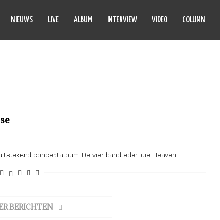
NIEUWS
LIVE
ALBUM
INTERVIEW
VIDEO
COLUMN
AVEN BELOW
se
uitstekend conceptalbum. De vier bandleden die Heaven …
ER BERICHTEN