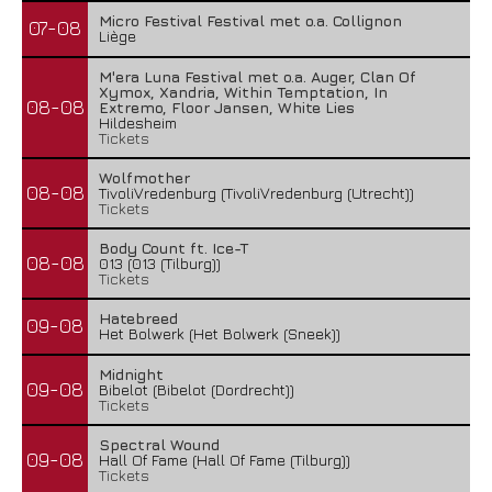
Micro Festival Festival met o.a. Collignon
07-08
Liège
M'era Luna Festival met o.a. Auger, Clan Of
Xymox, Xandria, Within Temptation, In
08-08
Extremo, Floor Jansen, White Lies
Hildesheim
Tickets
Wolfmother
08-08
TivoliVredenburg (TivoliVredenburg (Utrecht))
Tickets
Body Count ft. Ice-T
08-08
013 (013 (Tilburg))
Tickets
Hatebreed
09-08
Het Bolwerk (Het Bolwerk (Sneek))
Midnight
09-08
Bibelot (Bibelot (Dordrecht))
Tickets
Spectral Wound
09-08
Hall Of Fame (Hall Of Fame (Tilburg))
Tickets