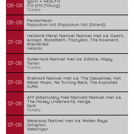
Igorrr + HEALTH
06-08
013 (013 (Tilburg))
Tickets
Panzerfaust
06-08
Poppodium Volt (Poppodium Volt (Sittard))
Hellsinki Metal Festival Festival met o.a. Opeth,
Accept, Bloodbath, Triptykon, The Kovenant,
07-08
Blackbraid
Helsinki
Suikerrock Festival met o.a. Editors, Hiqpy
07-08
Tienen
Tickets
Brakrock Festival met o.a. The Casualties, Hot
07-08
Water Music, No Turning Back, The Exploited
Duffel
AFF (Absolutely Free Festival) Festival met o.a.
The Hickey Underworld, Henge
07-08
Genk
Tickets
Waterpop Festival met o.a. Wodan Boys,
07-08
Collignon
Wateringen