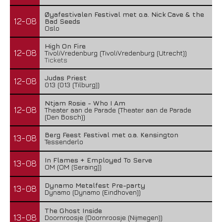
Øyafestivalen Festival met o.a. Nick Cave & the
12-08
Bad Seeds
Oslo
High On Fire
12-08
TivoliVredenburg (TivoliVredenburg (Utrecht))
Tickets
Judas Priest
12-08
013 (013 (Tilburg))
Ntjam Rosie - Who I Am
12-08
Theater aan de Parade (Theater aan de Parade
(Den Bosch))
Berg Feest Festival met o.a. Kensington
13-08
Tessenderlo
In Flames + Employed To Serve
13-08
OM (OM (Seraing))
Dynamo Metalfest Pre-party
13-08
Dynamo (Dynamo (Eindhoven))
The Ghost Inside
13-08
Doornroosje (Doornroosje (Nijmegen))