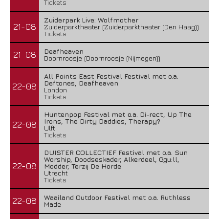
Tickets
Zuiderpark Live: Wolfmother
21-08
Zuiderparktheater (Zuiderparktheater (Den Haag))
Tickets
Deafheaven
21-08
Doornroosje (Doornroosje (Nijmegen))
All Points East Festival Festival met o.a.
Deftones, Deafheaven
22-08
London
Tickets
Huntenpop Festival met o.a. Di-rect, Up The
Irons, The Dirty Daddies, Therapy?
22-08
Ulft
Tickets
DUISTER COLLECTIEF Festival met o.a. Sun
Worship, Doodseskader, Alkerdeel, Ggu:ll,
22-08
Modder, Terzij De Horde
Utrecht
Tickets
Waailand Outdoor Festival met o.a. Ruthless
22-08
Made