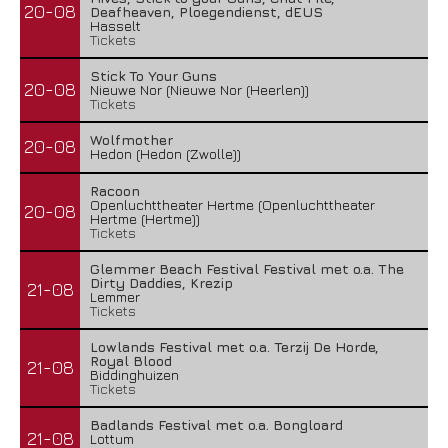
20-08
Deafheaven, Ploegendienst, dEUS
Hasselt
Tickets
Stick To Your Guns
20-08
Nieuwe Nor (Nieuwe Nor (Heerlen))
Tickets
Wolfmother
20-08
Hedon (Hedon (Zwolle))
Racoon
Openluchttheater Hertme (Openluchttheater
20-08
Hertme (Hertme))
Tickets
Glemmer Beach Festival Festival met o.a. The
Dirty Daddies, Krezip
21-08
Lemmer
Tickets
Lowlands Festival met o.a. Terzij De Horde,
Royal Blood
21-08
Biddinghuizen
Tickets
Badlands Festival met o.a. Bongloard
21-08
Lottum