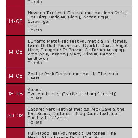
Tickets
Nirwana Tuinfeest Festival met o.a. John Coffey,
The Dirty Daddies, Hiqpy, Wodan Boys,
14-08
Clawfinger
Lierop
Tickets
Dynamo MetalFest Festival met o.a. In Flames,
Lamb Of God, Testament, Overkill, Death Angel,
Urne, Slaughter To Prevail, Fit For An Autopsy,
14-08
Amorphis, Insanity Alert, Primus, Necrot
Eindhoven
Tickets
Zeeltje Rock Festival met o.a. Up The Irons
14-08
Deest
Alcest
18-08
TivoliVredenburg (TivoliVredenburg (Utrecht))
Tickets
Cabaret Vert Festival met o.a. Nick Cave & the
Bad Seeds, Deftones, Body Count feat. Ice-T
20-08
Charleville-Mézières
Tickets
Pukkelpop Festival met o.a. Deftones, The
Hives, Stick to your Guns, Chat Pile,