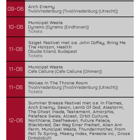
Arch Enemy
09-08
TivoliVredenburg (TivoliVredenburg (Utrecht))
Municipal Waste
10-08
Dynamo (Dynamo (Eindhoven))
Tickets
Sziget Festival met o.a. John Coffey, Bring Me
The Horizon, Health
11-08
Óbudai Eiland, Budapest
Tickets
Municipal Waste
11-08
Cafe Calluna (Cafe Calluna (Ommen))
Wolves In The Throne Room
11-08
TivoliVredenburg (TivoliVredenburg (Utrecht))
Tickets
Summer Breeze Festival met o.a. In Flames,
Arch Enemy, Saxon, Lamb Of God, Alestorm,
The Ghost Inside, Testament, Amorphis,
Paleface Swiss, Alcest, Orbit Culture,
12-08
Northlane, Deafheaven, Future Palace,
Blackbraid, Der Weg Einer Freiheit, Alien Ant
Farm, Municipal Waste, Thundermother, From
Fall To Spring, Misery Index, Parasite inc., Groza
Dinkelsbühl