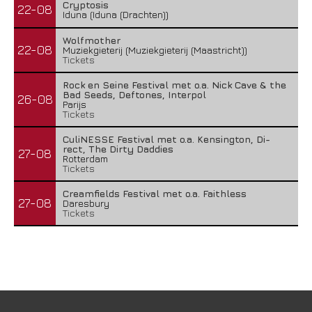
Cryptosis
22-08
Iduna (Iduna (Drachten))
Wolfmother
22-08
Muziekgieterij (Muziekgieterij (Maastricht))
Tickets
Rock en Seine Festival met o.a. Nick Cave & the
Bad Seeds, Deftones, Interpol
26-08
Parijs
Tickets
CuliNESSE Festival met o.a. Kensington, Di-
rect, The Dirty Daddies
27-08
Rotterdam
Tickets
Creamfields Festival met o.a. Faithless
27-08
Daresbury
Tickets