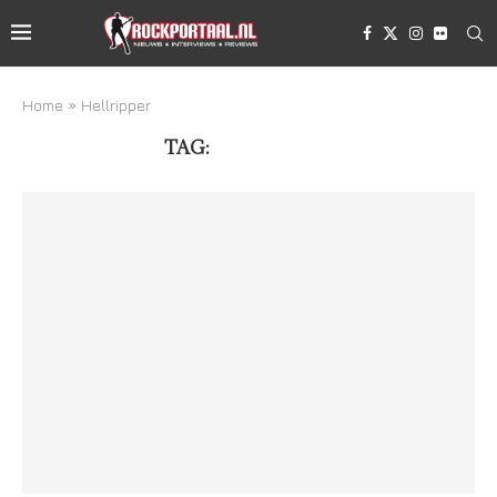
Home
»
Hellripper
TAG:
HELLRIPPER