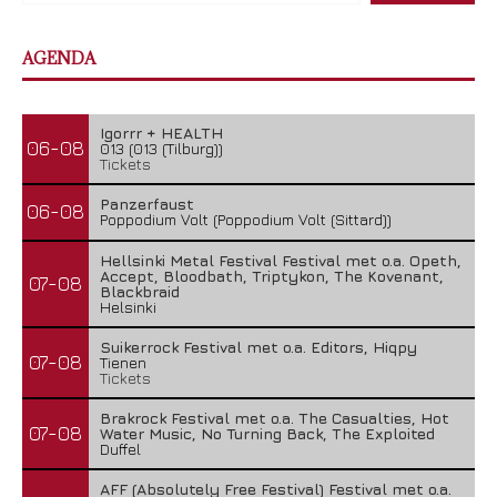
AGENDA
Igorrr + HEALTH
06-08
013 (013 (Tilburg))
Tickets
Panzerfaust
06-08
Poppodium Volt (Poppodium Volt (Sittard))
Hellsinki Metal Festival Festival met o.a. Opeth,
Accept, Bloodbath, Triptykon, The Kovenant,
07-08
Blackbraid
Helsinki
Suikerrock Festival met o.a. Editors, Hiqpy
07-08
Tienen
Tickets
Brakrock Festival met o.a. The Casualties, Hot
07-08
Water Music, No Turning Back, The Exploited
Duffel
AFF (Absolutely Free Festival) Festival met o.a.