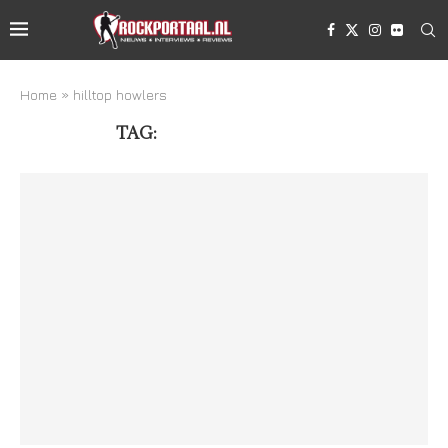
Home
»
hilltop howlers
TAG:
HILLTOP HOWLERS