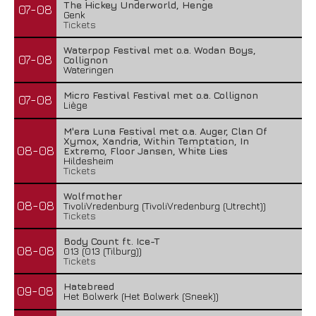
The Hickey Underworld, Henge
07-08
Genk
Tickets
Waterpop Festival met o.a. Wodan Boys,
07-08
Collignon
Wateringen
Micro Festival Festival met o.a. Collignon
07-08
Liège
M'era Luna Festival met o.a. Auger, Clan Of
Xymox, Xandria, Within Temptation, In
08-08
Extremo, Floor Jansen, White Lies
Hildesheim
Tickets
Wolfmother
08-08
TivoliVredenburg (TivoliVredenburg (Utrecht))
Tickets
Body Count ft. Ice-T
08-08
013 (013 (Tilburg))
Tickets
Hatebreed
09-08
Het Bolwerk (Het Bolwerk (Sneek))