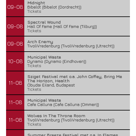
Midnight
09-08
Bibelot (Bibelot (Dordrecht))
Tickets
Spectral Wound
09-08
Hall Of Fame (Hall Of Fame (Tilburg))
Tickets
Arch Enemy
09-08
TivoliVredenburg (TivoliVredenburg (Utrecht))
Municipal Waste
10-08
Dynamo (Dynamo (Eindhoven))
Tickets
Sziget Festival met o.a. John Coffey, Bring Me
The Horizon, Health
11-08
Óbudai Eiland, Budapest
Tickets
Municipal Waste
11-08
Cafe Calluna (Cafe Calluna (Ommen))
Wolves In The Throne Room
11-08
TivoliVredenburg (TivoliVredenburg (Utrecht))
Tickets
Summer Breeze Festival met o.a. In Flames,