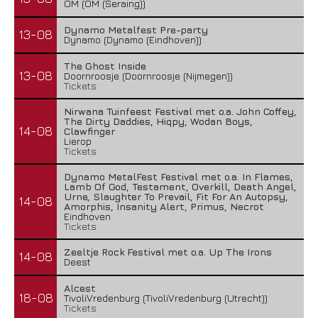
OM (OM (Seraing))
Dynamo Metalfest Pre-party
13-08
Dynamo (Dynamo (Eindhoven))
The Ghost Inside
13-08
Doornroosje (Doornroosje (Nijmegen))
Tickets
Nirwana Tuinfeest Festival met o.a. John Coffey,
The Dirty Daddies, Hiqpy, Wodan Boys,
14-08
Clawfinger
Lierop
Tickets
Dynamo MetalFest Festival met o.a. In Flames,
Lamb Of God, Testament, Overkill, Death Angel,
Urne, Slaughter To Prevail, Fit For An Autopsy,
14-08
Amorphis, Insanity Alert, Primus, Necrot
Eindhoven
Tickets
Zeeltje Rock Festival met o.a. Up The Irons
14-08
Deest
Alcest
18-08
TivoliVredenburg (TivoliVredenburg (Utrecht))
Tickets