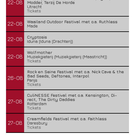
22-08
Modder, Terzij De Horde
Utrecht
Tickets
Waailand Outdoor Festival met o.a. Ruthless
22-08
Made
Cryptosis
22-08
Iduna (Iduna (Drachten))
Wolfmother
22-08
Muziekgieterij (Muziekgieterij (Maastricht))
Tickets
Rock en Seine Festival met o.a. Nick Cave & the
Bad Seeds, Deftones, Interpol
26-08
Parijs
Tickets
CuliNESSE Festival met o.a. Kensington, Di-
rect, The Dirty Daddies
27-08
Rotterdam
Tickets
Creamfields Festival met o.a. Faithless
27-08
Daresbury
Tickets