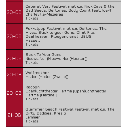
Cabaret Vert Festival met o.a. Nick Cave & the
Bad Seeds, Deftones, Body Count feat. Ice-T
20-08
Charleville-Mézières
Tickets
Pukkelpop Festival met o.a. Deftones, The
Hives, Stick to your Guns, Chat Pile,
20-08
Deafheaven, Ploegendienst, dEUS
Hasselt
Tickets
Stick To Your Guns
20-08
Nieuwe Nor (Nieuwe Nor (Heerlen))
Tickets
Wolfmother
20-08
Hedon (Hedon (Zwolle))
Racoon
Openluchttheater Hertme (Openluchttheater
20-08
Hertme (Hertme))
Tickets
Glemmer Beach Festival Festival met o.a. The
Dirty Daddies, Krezip
21-08
Lemmer
Tickets