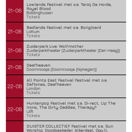
Lowlands Festival met o.a. Terzij De Horde,
Royal Blood
21-08
Biddinghuizen
Tickets
Badlands Festival met o.a. Bongloard
21-08
Lottum
Tickets
Zuiderpark Live: Wolfmother
21-08
Zuiderparktheater (Zuiderparktheater (Den Haag))
Tickets
Deafheaven
21-08
Doornroosje (Doornroosje (Nijmegen))
All Points East Festival Festival met o.a.
Deftones, Deafheaven
22-08
London
Tickets
Huntenpop Festival met o.a. Di-rect, Up The
Irons, The Dirty Daddies, Therapy?
22-08
Ulft
Tickets
DUISTER COLLECTIEF Festival met o.a. Sun
Worship, Doodseskader, Alkerdeel, Ggu:ll,