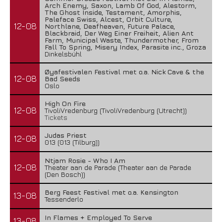
Arch Enemy, Saxon, Lamb Of God, Alestorm,
The Ghost Inside, Testament, Amorphis,
Paleface Swiss, Alcest, Orbit Culture,
12-08
Northlane, Deafheaven, Future Palace,
Blackbraid, Der Weg Einer Freiheit, Alien Ant
Farm, Municipal Waste, Thundermother, From
Fall To Spring, Misery Index, Parasite inc., Groza
Dinkelsbühl
Øyafestivalen Festival met o.a. Nick Cave & the
12-08
Bad Seeds
Oslo
High On Fire
12-08
TivoliVredenburg (TivoliVredenburg (Utrecht))
Tickets
Judas Priest
12-08
013 (013 (Tilburg))
Ntjam Rosie - Who I Am
12-08
Theater aan de Parade (Theater aan de Parade
(Den Bosch))
Berg Feest Festival met o.a. Kensington
13-08
Tessenderlo
In Flames + Employed To Serve
13-08