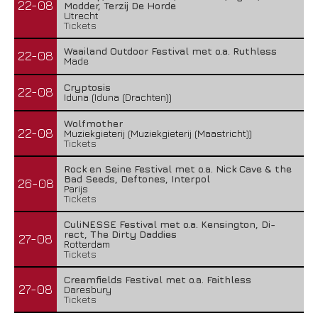
22-08
Modder, Terzij De Horde
Utrecht
Tickets
Waailand Outdoor Festival met o.a. Ruthless
22-08
Made
Cryptosis
22-08
Iduna (Iduna (Drachten))
Wolfmother
22-08
Muziekgieterij (Muziekgieterij (Maastricht))
Tickets
Rock en Seine Festival met o.a. Nick Cave & the
Bad Seeds, Deftones, Interpol
26-08
Parijs
Tickets
CuliNESSE Festival met o.a. Kensington, Di-
rect, The Dirty Daddies
27-08
Rotterdam
Tickets
Creamfields Festival met o.a. Faithless
27-08
Daresbury
Tickets