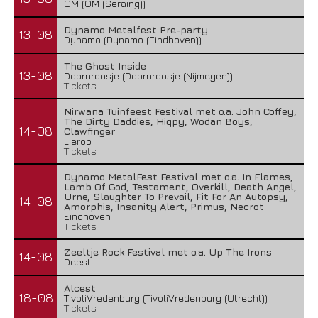
OM (OM (Seraing))
Dynamo Metalfest Pre-party
13-08
Dynamo (Dynamo (Eindhoven))
The Ghost Inside
13-08
Doornroosje (Doornroosje (Nijmegen))
Tickets
Nirwana Tuinfeest Festival met o.a. John Coffey,
The Dirty Daddies, Hiqpy, Wodan Boys,
14-08
Clawfinger
Lierop
Tickets
Dynamo MetalFest Festival met o.a. In Flames,
Lamb Of God, Testament, Overkill, Death Angel,
Urne, Slaughter To Prevail, Fit For An Autopsy,
14-08
Amorphis, Insanity Alert, Primus, Necrot
Eindhoven
Tickets
Zeeltje Rock Festival met o.a. Up The Irons
14-08
Deest
Alcest
18-08
TivoliVredenburg (TivoliVredenburg (Utrecht))
Tickets