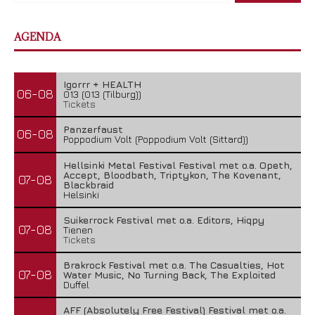
AGENDA
Igorrr + HEALTH
06-08
013 (013 (Tilburg))
Tickets
Panzerfaust
06-08
Poppodium Volt (Poppodium Volt (Sittard))
Hellsinki Metal Festival Festival met o.a. Opeth,
Accept, Bloodbath, Triptykon, The Kovenant,
07-08
Blackbraid
Helsinki
Suikerrock Festival met o.a. Editors, Hiqpy
07-08
Tienen
Tickets
Brakrock Festival met o.a. The Casualties, Hot
07-08
Water Music, No Turning Back, The Exploited
Duffel
AFF (Absolutely Free Festival) Festival met o.a.