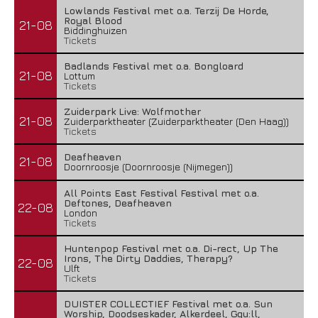
Lowlands Festival met o.a. Terzij De Horde,
Royal Blood
21-08
Biddinghuizen
Tickets
Badlands Festival met o.a. Bongloard
21-08
Lottum
Tickets
Zuiderpark Live: Wolfmother
21-08
Zuiderparktheater (Zuiderparktheater (Den Haag))
Tickets
Deafheaven
21-08
Doornroosje (Doornroosje (Nijmegen))
All Points East Festival Festival met o.a.
Deftones, Deafheaven
22-08
London
Tickets
Huntenpop Festival met o.a. Di-rect, Up The
Irons, The Dirty Daddies, Therapy?
22-08
Ulft
Tickets
DUISTER COLLECTIEF Festival met o.a. Sun
Worship, Doodseskader, Alkerdeel, Ggu:ll,