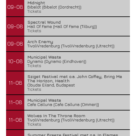
Midnight
09-08
Bibelot (Bibelot (Dordrecht))
Tickets
Spectral Wound
09-08
Hall Of Fame (Hall Of Fame (Tilburg))
Tickets
Arch Enemy
09-08
TivoliVredenburg (TivoliVredenburg (Utrecht))
Municipal Waste
10-08
Dynamo (Dynamo (Eindhoven))
Tickets
Sziget Festival met o.a. John Coffey, Bring Me
The Horizon, Health
11-08
Óbudai Eiland, Budapest
Tickets
Municipal Waste
11-08
Cafe Calluna (Cafe Calluna (Ommen))
Wolves In The Throne Room
11-08
TivoliVredenburg (TivoliVredenburg (Utrecht))
Tickets
Summer Breeze Festival met o.a. In Flames,