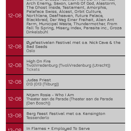
Arch Enemy, Saxon, Lamb Of God, Alestorm,
The Ghost Inside, Testament, Amorphis,
Paleface Swiss, Alcest, Orbit Culture,
12-08
Northlane, Deafheaven, Future Palace,
Blackbraid, Der Weg Einer Freiheit, Alien Ant
Farm, Municipal Waste, Thundermother, From
Fall To Spring, Misery Index, Parasite inc., Groza
Dinkelsbühl
Øyafestivalen Festival met o.a. Nick Cave & the
12-08
Bad Seeds
Oslo
High On Fire
12-08
TivoliVredenburg (TivoliVredenburg (Utrecht))
Tickets
Judas Priest
12-08
013 (013 (Tilburg))
Ntjam Rosie - Who I Am
12-08
Theater aan de Parade (Theater aan de Parade
(Den Bosch))
Berg Feest Festival met o.a. Kensington
13-08
Tessenderlo
In Flames + Employed To Serve
13-08