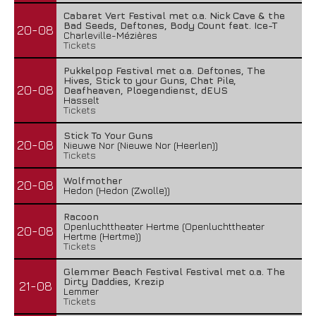
Cabaret Vert Festival met o.a. Nick Cave & the
Bad Seeds, Deftones, Body Count feat. Ice-T
20-08
Charleville-Mézières
Tickets
Pukkelpop Festival met o.a. Deftones, The
Hives, Stick to your Guns, Chat Pile,
20-08
Deafheaven, Ploegendienst, dEUS
Hasselt
Tickets
Stick To Your Guns
20-08
Nieuwe Nor (Nieuwe Nor (Heerlen))
Tickets
Wolfmother
20-08
Hedon (Hedon (Zwolle))
Racoon
Openluchttheater Hertme (Openluchttheater
20-08
Hertme (Hertme))
Tickets
Glemmer Beach Festival Festival met o.a. The
Dirty Daddies, Krezip
21-08
Lemmer
Tickets