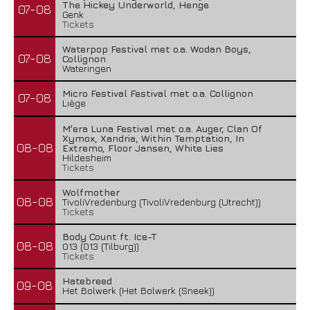
The Hickey Underworld, Henge
07-08
Genk
Tickets
Waterpop Festival met o.a. Wodan Boys,
07-08
Collignon
Wateringen
Micro Festival Festival met o.a. Collignon
07-08
Liège
M'era Luna Festival met o.a. Auger, Clan Of
Xymox, Xandria, Within Temptation, In
08-08
Extremo, Floor Jansen, White Lies
Hildesheim
Tickets
Wolfmother
08-08
TivoliVredenburg (TivoliVredenburg (Utrecht))
Tickets
Body Count ft. Ice-T
08-08
013 (013 (Tilburg))
Tickets
Hatebreed
09-08
Het Bolwerk (Het Bolwerk (Sneek))