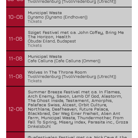
TivoliVredenburg (TivoliVredenburg (Utrecht))
Municipal Waste
10-08
Dynamo (Dynamo (Eindhoven))
Tickets
Sziget Festival met o.a. John Coffey, Bring Me
The Horizon, Health
11-08
Óbudai Eiland, Budapest
Tickets
Municipal Waste
11-08
Cafe Calluna (Cafe Calluna (Ommen))
Wolves In The Throne Room
11-08
TivoliVredenburg (TivoliVredenburg (Utrecht))
Tickets
Summer Breeze Festival met o.a. In Flames,
Arch Enemy, Saxon, Lamb Of God, Alestorm,
The Ghost Inside, Testament, Amorphis,
Paleface Swiss, Alcest, Orbit Culture,
12-08
Northlane, Deafheaven, Future Palace,
Blackbraid, Der Weg Einer Freiheit, Alien Ant
Farm, Municipal Waste, Thundermother, From
Fall To Spring, Misery Index, Parasite inc., Groza
Dinkelsbühl
Øyafestivalen Festival met o.a. Nick Cave & the