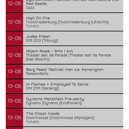
12-08
Bad Seeds
Oslo
High On Fire
12-08
TivoliVredenburg (TivoliVredenburg (Utrecht))
Tickets
Judas Priest
12-08
013 (013 (Tilburg))
Ntjam Rosie - Who I Am
12-08
Theater aan de Parade (Theater aan de Parade
(Den Bosch))
Berg Feest Festival met o.a. Kensington
13-08
Tessenderlo
In Flames + Employed To Serve
13-08
OM (OM (Seraing))
Dynamo Metalfest Pre-party
13-08
Dynamo (Dynamo (Eindhoven))
The Ghost Inside
13-08
Doornroosje (Doornroosje (Nijmegen))
Tickets