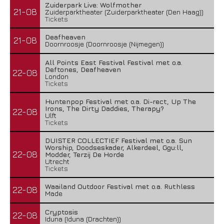
Zuiderpark Live: Wolfmother
21-08
Zuiderparktheater (Zuiderparktheater (Den Haag))
Tickets
Deafheaven
21-08
Doornroosje (Doornroosje (Nijmegen))
All Points East Festival Festival met o.a.
Deftones, Deafheaven
22-08
London
Tickets
Huntenpop Festival met o.a. Di-rect, Up The
Irons, The Dirty Daddies, Therapy?
22-08
Ulft
Tickets
DUISTER COLLECTIEF Festival met o.a. Sun
Worship, Doodseskader, Alkerdeel, Ggu:ll,
22-08
Modder, Terzij De Horde
Utrecht
Tickets
Waailand Outdoor Festival met o.a. Ruthless
22-08
Made
Cryptosis
22-08
Iduna (Iduna (Drachten))