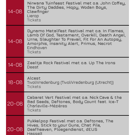
Nirwana Tuinfeest Festival met o.a. John Coffey,
The Dirty Daddies, Hiqpy, Wodan Boys,
14-08
Clawfinger
Lierop
Tickets
Dynamo MetalFest Festival met o.a. In Flames,
Lamb Of God, Testament, Overkill, Death Angel,
Urne, Slaughter To Prevail, Fit For An Autopsy,
14-08
Amorphis, Insanity Alert, Primus, Necrot
Eindhoven
Tickets
Zeeltje Rock Festival met o.a. Up The Irons
14-08
Deest
Alcest
18-08
TivoliVredenburg (TivoliVredenburg (Utrecht))
Tickets
Cabaret Vert Festival met o.a. Nick Cave & the
Bad Seeds, Deftones, Body Count feat. Ice-T
20-08
Charleville-Mézières
Tickets
Pukkelpop Festival met o.a. Deftones, The
Hives, Stick to your Guns, Chat Pile,
20-08
Deafheaven, Ploegendienst, dEUS
Hasselt