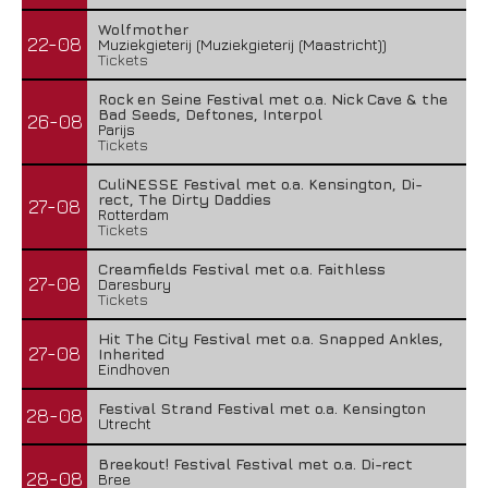
Wolfmother
22-08
Muziekgieterij (Muziekgieterij (Maastricht))
Tickets
Rock en Seine Festival met o.a. Nick Cave & the
Bad Seeds, Deftones, Interpol
26-08
Parijs
Tickets
CuliNESSE Festival met o.a. Kensington, Di-
rect, The Dirty Daddies
27-08
Rotterdam
Tickets
Creamfields Festival met o.a. Faithless
27-08
Daresbury
Tickets
Hit The City Festival met o.a. Snapped Ankles,
27-08
Inherited
Eindhoven
Festival Strand Festival met o.a. Kensington
28-08
Utrecht
Breekout! Festival Festival met o.a. Di-rect
28-08
Bree