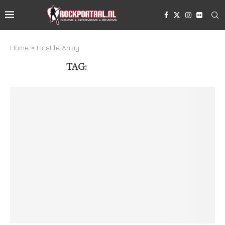
Home
»
Hostile Array
TAG:
HOSTILE ARRAY