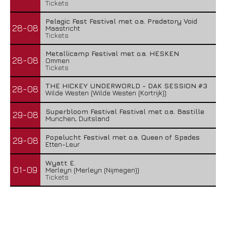
Tickets
Pelagic Fest Festival met o.a. Predatory Void
28-08
Maastricht
Tickets
Metallicamp Festival met o.a. HESKEN
28-08
Ommen
Tickets
THE HICKEY UNDERWORLD - DAK SESSION #3
28-08
Wilde Westen (Wilde Westen (Kortrijk))
Superbloom Festival Festival met o.a. Bastille
29-08
Munchen, Duitsland
Popelucht Festival met o.a. Queen of Spades
29-08
Etten-Leur
Wyatt E.
01-09
Merleyn (Merleyn (Nijmegen))
Tickets