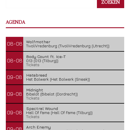
ZOEKEN
AGENDA
Wolfmother
08-08
TivoliVredenburg (TivoliVredenburg (Utrecht))
Body Count ft. Ice-T
08-08
013 (013 (Tilburg))
Tickets
Hatebreed
09-08
Het Bolwerk (Het Bolwerk (Sneek))
Midnight
09-08
Bibelot (Bibelot (Dordrecht))
Tickets
Spectral Wound
09-08
Hall Of Fame (Hall Of Fame (Tilburg))
Tickets
Arch Enemy
09-08