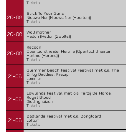
Tickets
Stick To Your Guns
20-08
Nieuwe Nor (Nieuwe Nor (Heerlen))
Tickets
Wolfmother
20-08
Hedon (Hedon (Zwolle))
Racoon
Openluchttheater Hertme (Openluchttheater
20-08
Hertme (Hertme))
Tickets
Glemmer Beach Festival Festival met o.a. The
Dirty Daddies, Krezip
21-08
Lemmer
Tickets
Lowlands Festival met o.a. Terzij De Horde,
Royal Blood
21-08
Biddinghuizen
Tickets
Badlands Festival met o.a. Bongloard
21-08
Lottum
Tickets