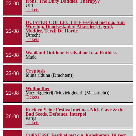
Irons, The Dirty Daddies, Therapy?
22-08
Ulft
Tickets
DUISTER COLLECTIEF Festival met o.a. Sun
Worship, Doodseskader, Alkerdeel, Ggu:ll,
22-08
Modder, Terzij De Horde
Utrecht
Tickets
Waailand Outdoor Festival met o.a. Ruthless
22-08
Made
Cryptosis
22-08
Iduna (Iduna (Drachten))
Wolfmother
22-08
Muziekgieterij (Muziekgieterij (Maastricht))
Tickets
Rock en Seine Festival met o.a. Nick Cave & the
Bad Seeds, Deftones, Interpol
26-08
Parijs
Tickets
CuliNESSE Festival met o.a. Kensington, Di-rect,