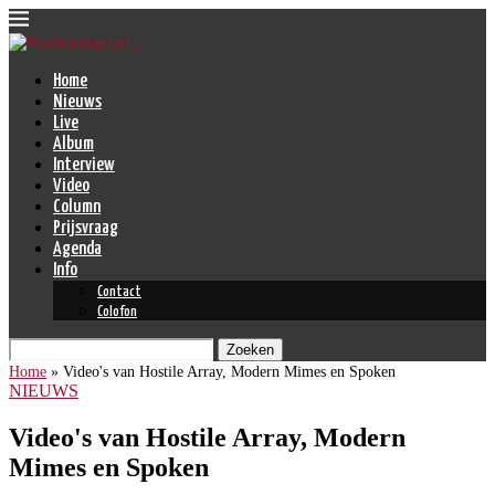
Home
Nieuws
Live
Album
Interview
Video
Column
Prijsvraag
Agenda
Info
Contact
Colofon
Zoeken
Home
»
Video's van Hostile Array, Modern Mimes en Spoken
NIEUWS
Video's van Hostile Array, Modern
Mimes en Spoken