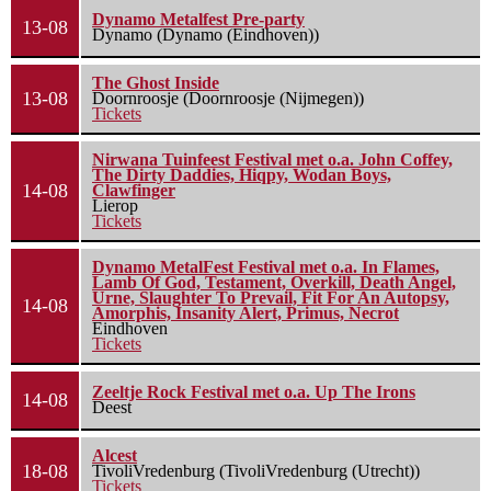
Dynamo Metalfest Pre-party
13-08
Dynamo (Dynamo (Eindhoven))
The Ghost Inside
13-08
Doornroosje (Doornroosje (Nijmegen))
Tickets
Nirwana Tuinfeest Festival met o.a. John Coffey,
The Dirty Daddies, Hiqpy, Wodan Boys,
14-08
Clawfinger
Lierop
Tickets
Dynamo MetalFest Festival met o.a. In Flames,
Lamb Of God, Testament, Overkill, Death Angel,
Urne, Slaughter To Prevail, Fit For An Autopsy,
14-08
Amorphis, Insanity Alert, Primus, Necrot
Eindhoven
Tickets
Zeeltje Rock Festival met o.a. Up The Irons
14-08
Deest
Alcest
18-08
TivoliVredenburg (TivoliVredenburg (Utrecht))
Tickets