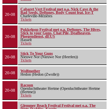
Cabaret Vert Festival met o.a. Nick Cave & the
Bad Seeds, Deftones, Body Count feat. Ice-T
20-08
Charleville-Mézières
Tickets
Pukkelpop Festival met o.a. Deftones, The Hives,
Stick to your Guns, Chat Pile, Deafheaven,
20-08
Ploegendienst, dEUS
Hasselt
Tickets
Stick To Your Guns
20-08
Nieuwe Nor (Nieuwe Nor (Heerlen))
Tickets
Wolfmother
20-08
Hedon (Hedon (Zwolle))
Racoon
Openluchttheater Hertme (Openluchttheater Hertme
20-08
(Hertme))
Tickets
Glemmer Beach Festival Festival met o.a. The
Dirty Daddies, Krezip