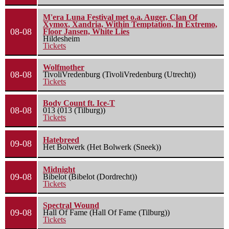
M'era Luna Festival met o.a. Auger, Clan Of
Xymox, Xandria, Within Temptation, In Extremo,
08-08
Floor Jansen, White Lies
Hildesheim
Tickets
Wolfmother
08-08
TivoliVredenburg (TivoliVredenburg (Utrecht))
Tickets
Body Count ft. Ice-T
08-08
013 (013 (Tilburg))
Tickets
Hatebreed
09-08
Het Bolwerk (Het Bolwerk (Sneek))
Midnight
09-08
Bibelot (Bibelot (Dordrecht))
Tickets
Spectral Wound
09-08
Hall Of Fame (Hall Of Fame (Tilburg))
Tickets