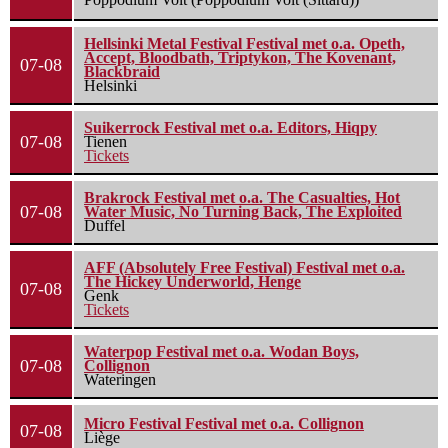
Hellsinki Metal Festival Festival met o.a. Opeth,
Accept, Bloodbath, Triptykon, The Kovenant,
07-08
Blackbraid
Helsinki
Suikerrock Festival met o.a. Editors, Hiqpy
07-08
Tienen
Tickets
Brakrock Festival met o.a. The Casualties, Hot
07-08
Water Music, No Turning Back, The Exploited
Duffel
AFF (Absolutely Free Festival) Festival met o.a.
The Hickey Underworld, Henge
07-08
Genk
Tickets
Waterpop Festival met o.a. Wodan Boys,
07-08
Collignon
Wateringen
Micro Festival Festival met o.a. Collignon
07-08
Liège