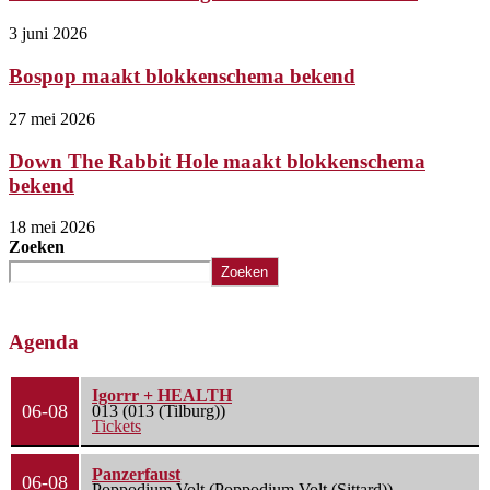
3 juni 2026
Bospop maakt blokkenschema bekend
27 mei 2026
Down The Rabbit Hole maakt blokkenschema
bekend
18 mei 2026
Zoeken
Zoeken
Agenda
Igorrr + HEALTH
06-08
013 (013 (Tilburg))
Tickets
Panzerfaust
06-08
Poppodium Volt (Poppodium Volt (Sittard))