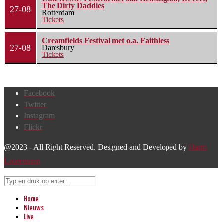
The Dirty Daddies
27-08
Rotterdam
Tickets
Creamfields Festival met o.a. Faithless
27-08
Daresbury
Tickets
Facebook
Twitter
Instagram
Flickr
@2023 - All Right Reserved. Designed and Developed by
Harm
Lourenssen
Home
Nieuws
Live