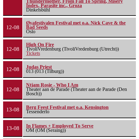
Thundermother, From Fall To Spring, Misery
Index, Parasite inc., Groza
Dinkelsbühl
Øyafestivalen Festival met o.a. Nick Cave & the
12-08
Bad Seeds
Oslo
High On Fire
12-08
TivoliVredenburg (TivoliVredenburg (Utrecht))
Tickets
Judas Priest
12-08
013 (013 (Tilburg))
Ntjam Rosie - Who I Am
12-08
Theater aan de Parade (Theater aan de Parade (Den
Bosch))
Berg Feest Festival met o.a. Kensington
13-08
Tessenderlo
In Flames + Employed To Serve
13-08
OM (OM (Seraing))