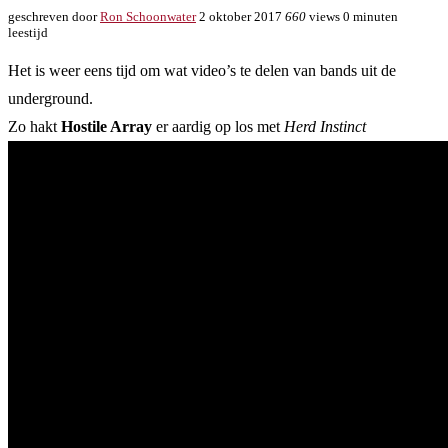
geschreven door
Ron Schoonwater
2 oktober 2017
660
views
0 minuten
leestijd
Het is weer eens tijd om wat video’s te delen van bands uit de
underground.
Zo hakt
Hostile Array
er aardig op los met
Herd Instinct