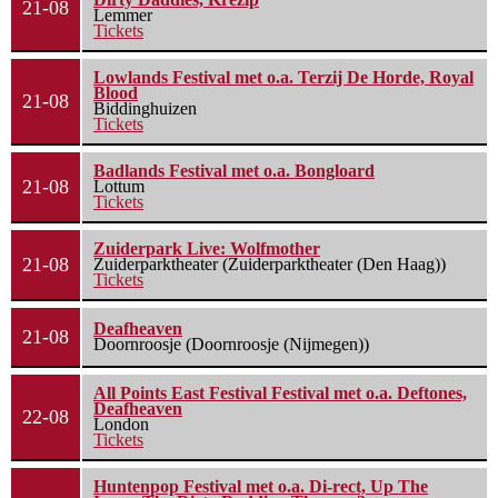
21-08
Lemmer
Tickets
Lowlands Festival met o.a. Terzij De Horde, Royal
Blood
21-08
Biddinghuizen
Tickets
Badlands Festival met o.a. Bongloard
21-08
Lottum
Tickets
Zuiderpark Live: Wolfmother
21-08
Zuiderparktheater (Zuiderparktheater (Den Haag))
Tickets
Deafheaven
21-08
Doornroosje (Doornroosje (Nijmegen))
All Points East Festival Festival met o.a. Deftones,
Deafheaven
22-08
London
Tickets
Huntenpop Festival met o.a. Di-rect, Up The