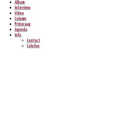
Album
Interview
Video
Column
Prijsvraag
Agenda
Info
Contact
Colofon