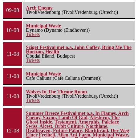
Arch Enemy
09-08
TivoliVredenburg (TivoliVredenburg (Utrecht))
Municipal Waste
10-08
Dynamo (Dynamo (Eindhoven))
Tickets
Sziget Festival met o.a. John Coffey, Bring Me The
Horizon, Health
11-08
Óbudai Eiland, Budapest
Tickets
Municipal Waste
11-08
Cafe Calluna (Cafe Calluna (Ommen))
Wolves In The Throne Room
11-08
TivoliVredenburg (TivoliVredenburg (Utrecht))
Tickets
Summer Breeze Festival met o.a. In Flames, Arch
Enemy, Saxon, Lamb Of God, Alestorm, The
Ghost Inside, Testament, Amorphis, Paleface
Swiss, Alcest, Orbit Culture, Northlane,
12-08
Deafheaven, Future Palace, Blackbraid, Der Weg
Einer Freiheit, Alien Ant Farm, Municipal Waste,