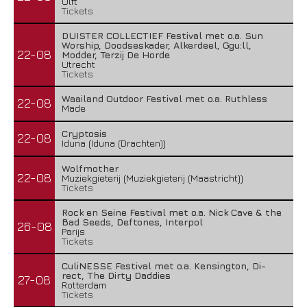
Ulft
Tickets
DUISTER COLLECTIEF Festival met o.a. Sun
Worship, Doodseskader, Alkerdeel, Ggu:ll,
22-08
Modder, Terzij De Horde
Utrecht
Tickets
Waailand Outdoor Festival met o.a. Ruthless
22-08
Made
Cryptosis
22-08
Iduna (Iduna (Drachten))
Wolfmother
22-08
Muziekgieterij (Muziekgieterij (Maastricht))
Tickets
Rock en Seine Festival met o.a. Nick Cave & the
Bad Seeds, Deftones, Interpol
26-08
Parijs
Tickets
CuliNESSE Festival met o.a. Kensington, Di-
rect, The Dirty Daddies
27-08
Rotterdam
Tickets