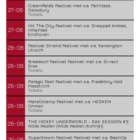
Creamfields Festival met o.a. Faithless
27-08
Daresbury
Tickets
Hit The City Festival met o.a. Snapped Ankles,
27-08
Inherited
Eindhoven
Festival Strand Festival met o.a. Kensington
28-08
Utrecht
Breekout! Festival Festival met o.a. Di-rect
28-08
Bree
Tickets
Pelagic Fest Festival met o.a. Predatory Void
28-08
Maastricht
Tickets
Metallicamp Festival met o.a. HESKEN
28-08
Ommen
Tickets
THE HICKEY UNDERWORLD - DAK SESSION #3
28-08
Wilde Westen (Wilde Westen (Kortrijk))
Superbloom Festival Festival met o.a. Bastille
29-08