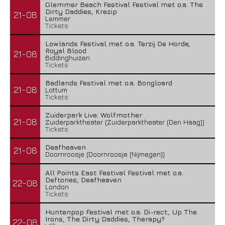
Glemmer Beach Festival Festival met o.a. The
Dirty Daddies, Krezip
21-08
Lemmer
Tickets
Lowlands Festival met o.a. Terzij De Horde,
Royal Blood
21-08
Biddinghuizen
Tickets
Badlands Festival met o.a. Bongloard
21-08
Lottum
Tickets
Zuiderpark Live: Wolfmother
21-08
Zuiderparktheater (Zuiderparktheater (Den Haag))
Tickets
Deafheaven
21-08
Doornroosje (Doornroosje (Nijmegen))
All Points East Festival Festival met o.a.
Deftones, Deafheaven
22-08
London
Tickets
Huntenpop Festival met o.a. Di-rect, Up The
Irons, The Dirty Daddies, Therapy?
22-08