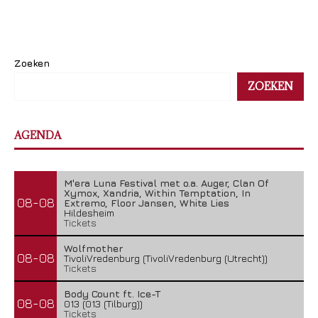
Zoeken
ZOEKEN
AGENDA
M'era Luna Festival met o.a. Auger, Clan Of
Xymox, Xandria, Within Temptation, In
08-08
Extremo, Floor Jansen, White Lies
Hildesheim
Tickets
Wolfmother
08-08
TivoliVredenburg (TivoliVredenburg (Utrecht))
Tickets
Body Count ft. Ice-T
08-08
013 (013 (Tilburg))
Tickets