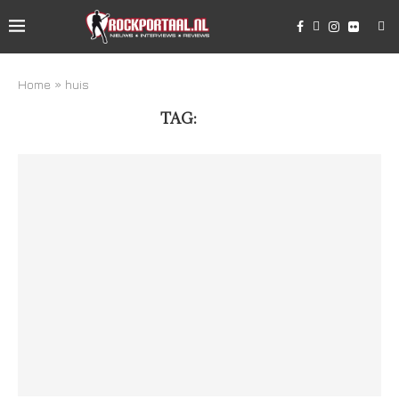
Home
»
huis
TAG:
HUIS