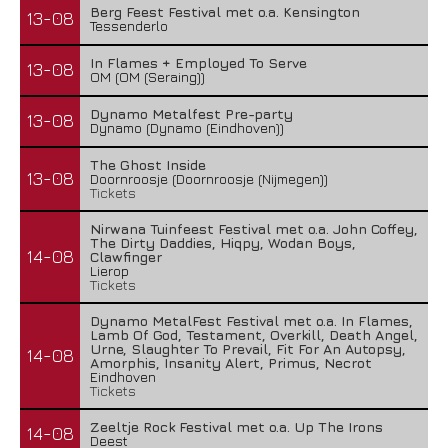
Berg Feest Festival met o.a. Kensington
13-08
Tessenderlo
In Flames + Employed To Serve
13-08
OM (OM (Seraing))
Dynamo Metalfest Pre-party
13-08
Dynamo (Dynamo (Eindhoven))
The Ghost Inside
13-08
Doornroosje (Doornroosje (Nijmegen))
Tickets
Nirwana Tuinfeest Festival met o.a. John Coffey,
The Dirty Daddies, Hiqpy, Wodan Boys,
14-08
Clawfinger
Lierop
Tickets
Dynamo MetalFest Festival met o.a. In Flames,
Lamb Of God, Testament, Overkill, Death Angel,
Urne, Slaughter To Prevail, Fit For An Autopsy,
14-08
Amorphis, Insanity Alert, Primus, Necrot
Eindhoven
Tickets
Zeeltje Rock Festival met o.a. Up The Irons
14-08
Deest