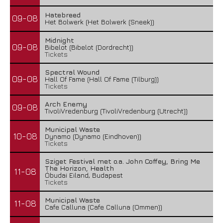
Hatebreed
09-08
Het Bolwerk (Het Bolwerk (Sneek))
Midnight
09-08
Bibelot (Bibelot (Dordrecht))
Tickets
Spectral Wound
09-08
Hall Of Fame (Hall Of Fame (Tilburg))
Tickets
Arch Enemy
09-08
TivoliVredenburg (TivoliVredenburg (Utrecht))
Municipal Waste
10-08
Dynamo (Dynamo (Eindhoven))
Tickets
Sziget Festival met o.a. John Coffey, Bring Me
The Horizon, Health
11-08
Óbudai Eiland, Budapest
Tickets
Municipal Waste
11-08
Cafe Calluna (Cafe Calluna (Ommen))