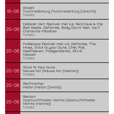
Alcest
18-08
TivoliVredenburg (TivoliVredenburg (Utrecht))
Tickets
Cabaret Vert Festival met o.a. Nick Cave & the
Bad Seeds, Deftones, Body Count feat. Ice-T
20-08
Charleville-Mézières
Tickets
Pukkelpop Festival met o.a. Deftones, The
Hives, Stick to your Guns, Chat Pile,
20-08
Deafheaven, Ploegendienst, dEUS
Hasselt
Tickets
Stick To Your Guns
20-08
Nieuwe Nor (Nieuwe Nor (Heerlen))
Tickets
Wolfmother
20-08
Hedon (Hedon (Zwolle))
Racoon
Openluchttheater Hertme (Openluchttheater
20-08
Hertme (Hertme))
Tickets