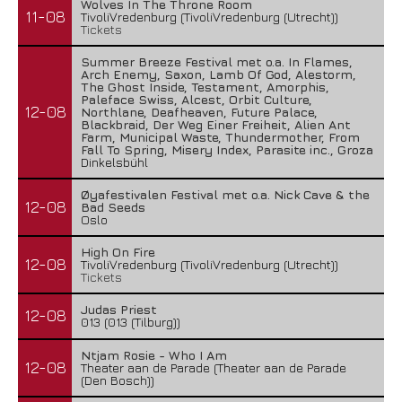
Wolves In The Throne Room
11-08
TivoliVredenburg (TivoliVredenburg (Utrecht))
Tickets
Summer Breeze Festival met o.a. In Flames,
Arch Enemy, Saxon, Lamb Of God, Alestorm,
The Ghost Inside, Testament, Amorphis,
Paleface Swiss, Alcest, Orbit Culture,
12-08
Northlane, Deafheaven, Future Palace,
Blackbraid, Der Weg Einer Freiheit, Alien Ant
Farm, Municipal Waste, Thundermother, From
Fall To Spring, Misery Index, Parasite inc., Groza
Dinkelsbühl
Øyafestivalen Festival met o.a. Nick Cave & the
12-08
Bad Seeds
Oslo
High On Fire
12-08
TivoliVredenburg (TivoliVredenburg (Utrecht))
Tickets
Judas Priest
12-08
013 (013 (Tilburg))
Ntjam Rosie - Who I Am
12-08
Theater aan de Parade (Theater aan de Parade
(Den Bosch))