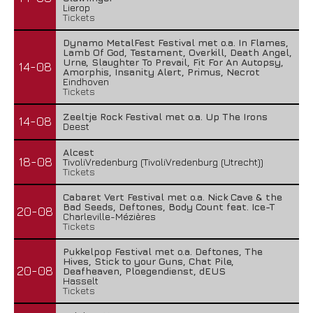
Lierop
Tickets
Dynamo MetalFest Festival met o.a. In Flames,
Lamb Of God, Testament, Overkill, Death Angel,
Urne, Slaughter To Prevail, Fit For An Autopsy,
14-08
Amorphis, Insanity Alert, Primus, Necrot
Eindhoven
Tickets
Zeeltje Rock Festival met o.a. Up The Irons
14-08
Deest
Alcest
18-08
TivoliVredenburg (TivoliVredenburg (Utrecht))
Tickets
Cabaret Vert Festival met o.a. Nick Cave & the
Bad Seeds, Deftones, Body Count feat. Ice-T
20-08
Charleville-Mézières
Tickets
Pukkelpop Festival met o.a. Deftones, The
Hives, Stick to your Guns, Chat Pile,
20-08
Deafheaven, Ploegendienst, dEUS
Hasselt
Tickets