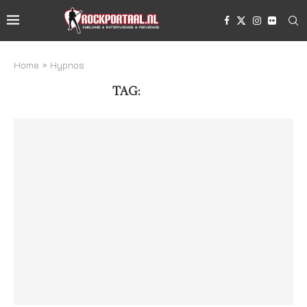
Home
»
Hypnos
TAG:
HYPNOS