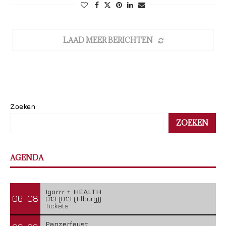
LAAD MEER BERICHTEN
Zoeken
ZOEKEN
AGENDA
Igorrr + HEALTH
06-08
013 (013 (Tilburg))
Tickets
Panzerfaust