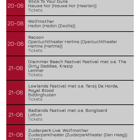
Stick To Your Guns
20-08
Nieuwe Nor (Nieuwe Nor (Heerlen))
Tickets
Wolfmother
20-08
Hedon (Hedon (Zwolle))
Racoon
Openluchttheater Hertme (Openluchttheater
20-08
Hertme (Hertme))
Tickets
Glemmer Beach Festival Festival met o.a. The
Dirty Daddies, Krezip
21-08
Lemmer
Tickets
Lowlands Festival met o.a. Terzij De Horde,
Royal Blood
21-08
Biddinghuizen
Tickets
Badlands Festival met o.a. Bongloard
21-08
Lottum
Tickets
Zuiderpark Live: Wolfmother
21-08
Zuiderparktheater (Zuiderparktheater (Den Haag))
Tickets