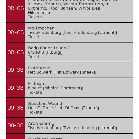
Xymox, Xandria, Within Temptation, In
08-08
Extremo, Floor Jansen, White Lies
Hildesheim
Tickets
Wolfmother
08-08
TivoliVredenburg (TivoliVredenburg (Utrecht))
Tickets
Body Count ft. Ice-T
08-08
013 (013 (Tilburg))
Tickets
Hatebreed
09-08
Het Bolwerk (Het Bolwerk (Sneek))
Midnight
09-08
Bibelot (Bibelot (Dordrecht))
Tickets
Spectral Wound
09-08
Hall Of Fame (Hall Of Fame (Tilburg))
Tickets
Arch Enemy
09-08
TivoliVredenburg (TivoliVredenburg (Utrecht))
Municipal Waste