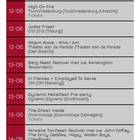
High On Fire
12-08
TivoliVredenburg (TivoliVredenburg (Utrecht))
Tickets
Judas Priest
12-08
013 (013 (Tilburg))
Ntjam Rosie - Who I Am
12-08
Theater aan de Parade (Theater aan de Parade
(Den Bosch))
Berg Feest Festival met o.a. Kensington
13-08
Tessenderlo
In Flames + Employed To Serve
13-08
OM (OM (Seraing))
Dynamo Metalfest Pre-party
13-08
Dynamo (Dynamo (Eindhoven))
The Ghost Inside
13-08
Doornroosje (Doornroosje (Nijmegen))
Tickets
Nirwana Tuinfeest Festival met o.a. John Coffey,
The Dirty Daddies, Hiqpy, Wodan Boys,
14-08
Clawfinger