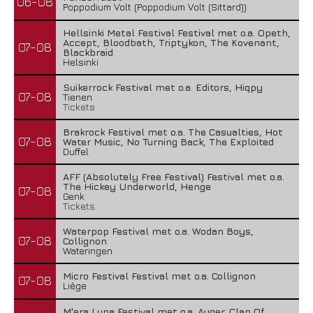
06-08
Poppodium Volt (Poppodium Volt (Sittard))
Hellsinki Metal Festival Festival met o.a. Opeth,
Accept, Bloodbath, Triptykon, The Kovenant,
07-08
Blackbraid
Helsinki
Suikerrock Festival met o.a. Editors, Hiqpy
07-08
Tienen
Tickets
Brakrock Festival met o.a. The Casualties, Hot
07-08
Water Music, No Turning Back, The Exploited
Duffel
AFF (Absolutely Free Festival) Festival met o.a.
The Hickey Underworld, Henge
07-08
Genk
Tickets
Waterpop Festival met o.a. Wodan Boys,
07-08
Collignon
Wateringen
Micro Festival Festival met o.a. Collignon
07-08
Liège
M'era Luna Festival met o.a. Auger, Clan Of