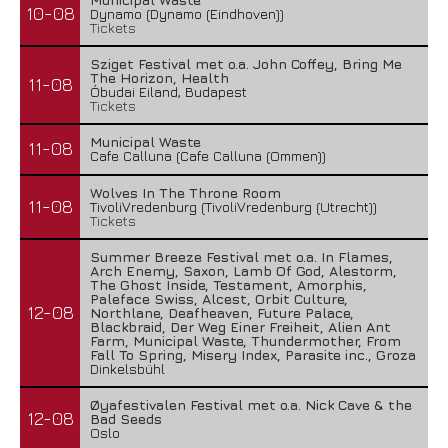
10-08
Dynamo (Dynamo (Eindhoven))
Tickets
Sziget Festival met o.a. John Coffey, Bring Me
The Horizon, Health
11-08
Óbudai Eiland, Budapest
Tickets
Municipal Waste
11-08
Cafe Calluna (Cafe Calluna (Ommen))
Wolves In The Throne Room
11-08
TivoliVredenburg (TivoliVredenburg (Utrecht))
Tickets
Summer Breeze Festival met o.a. In Flames,
Arch Enemy, Saxon, Lamb Of God, Alestorm,
The Ghost Inside, Testament, Amorphis,
Paleface Swiss, Alcest, Orbit Culture,
12-08
Northlane, Deafheaven, Future Palace,
Blackbraid, Der Weg Einer Freiheit, Alien Ant
Farm, Municipal Waste, Thundermother, From
Fall To Spring, Misery Index, Parasite inc., Groza
Dinkelsbühl
Øyafestivalen Festival met o.a. Nick Cave & the
12-08
Bad Seeds
Oslo