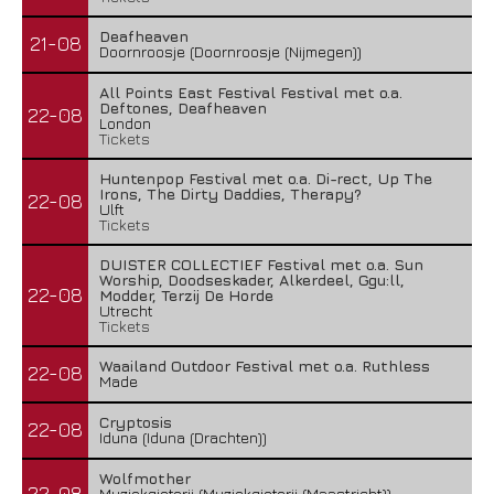
Deafheaven
21-08
Doornroosje (Doornroosje (Nijmegen))
All Points East Festival Festival met o.a.
Deftones, Deafheaven
22-08
London
Tickets
Huntenpop Festival met o.a. Di-rect, Up The
Irons, The Dirty Daddies, Therapy?
22-08
Ulft
Tickets
DUISTER COLLECTIEF Festival met o.a. Sun
Worship, Doodseskader, Alkerdeel, Ggu:ll,
22-08
Modder, Terzij De Horde
Utrecht
Tickets
Waailand Outdoor Festival met o.a. Ruthless
22-08
Made
Cryptosis
22-08
Iduna (Iduna (Drachten))
Wolfmother
22-08
Muziekgieterij (Muziekgieterij (Maastricht))