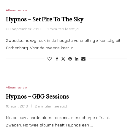
Album review
Hypnos – Set Fire To The Sky
28 september 2018
1 minuten leestijd
Zweedse heavy rock in de hoogste versnelling afkomstig uit
Gothenborg. Voor de tweede keer in …
Album review
Hypnos – GBG Sessions
18 april 2018
2 minuten leestijd
Melodieuze, harde blues rock met messcherpe riffs, uit
Zweden. Na twee albums heeft Hypnos een …