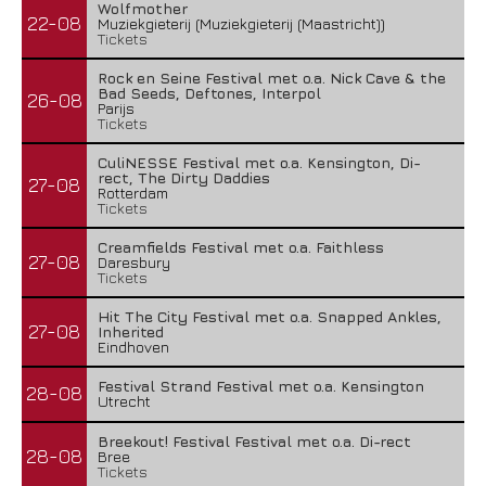
Wolfmother
22-08
Muziekgieterij (Muziekgieterij (Maastricht))
Tickets
Rock en Seine Festival met o.a. Nick Cave & the
Bad Seeds, Deftones, Interpol
26-08
Parijs
Tickets
CuliNESSE Festival met o.a. Kensington, Di-
rect, The Dirty Daddies
27-08
Rotterdam
Tickets
Creamfields Festival met o.a. Faithless
27-08
Daresbury
Tickets
Hit The City Festival met o.a. Snapped Ankles,
27-08
Inherited
Eindhoven
Festival Strand Festival met o.a. Kensington
28-08
Utrecht
Breekout! Festival Festival met o.a. Di-rect
28-08
Bree
Tickets