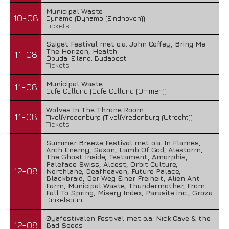
Municipal Waste
10-08
Dynamo (Dynamo (Eindhoven))
Tickets
Sziget Festival met o.a. John Coffey, Bring Me
The Horizon, Health
11-08
Óbudai Eiland, Budapest
Tickets
Municipal Waste
11-08
Cafe Calluna (Cafe Calluna (Ommen))
Wolves In The Throne Room
11-08
TivoliVredenburg (TivoliVredenburg (Utrecht))
Tickets
Summer Breeze Festival met o.a. In Flames,
Arch Enemy, Saxon, Lamb Of God, Alestorm,
The Ghost Inside, Testament, Amorphis,
Paleface Swiss, Alcest, Orbit Culture,
12-08
Northlane, Deafheaven, Future Palace,
Blackbraid, Der Weg Einer Freiheit, Alien Ant
Farm, Municipal Waste, Thundermother, From
Fall To Spring, Misery Index, Parasite inc., Groza
Dinkelsbühl
Øyafestivalen Festival met o.a. Nick Cave & the
12-08
Bad Seeds