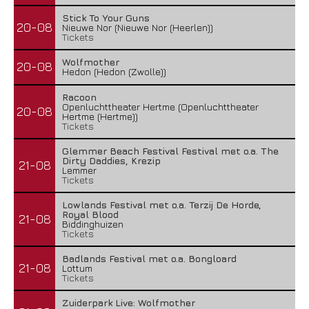
Stick To Your Guns
20-08
Nieuwe Nor (Nieuwe Nor (Heerlen))
Tickets
Wolfmother
20-08
Hedon (Hedon (Zwolle))
Racoon
Openluchttheater Hertme (Openluchttheater
20-08
Hertme (Hertme))
Tickets
Glemmer Beach Festival Festival met o.a. The
Dirty Daddies, Krezip
21-08
Lemmer
Tickets
Lowlands Festival met o.a. Terzij De Horde,
Royal Blood
21-08
Biddinghuizen
Tickets
Badlands Festival met o.a. Bongloard
21-08
Lottum
Tickets
Zuiderpark Live: Wolfmother