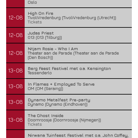
Oslo
High On Fire
12-08
TivoliVredenburg (TivoliVredenburg (Utrecht))
Tickets
Judas Priest
12-08
013 (013 (Tilburg))
Ntjam Rosie - Who I Am
12-08
Theater aan de Parade (Theater aan de Parade
(Den Bosch))
Berg Feest Festival met o.a. Kensington
13-08
Tessenderlo
In Flames + Employed To Serve
13-08
OM (OM (Seraing))
Dynamo Metalfest Pre-party
13-08
Dynamo (Dynamo (Eindhoven))
The Ghost Inside
13-08
Doornroosje (Doornroosje (Nijmegen))
Tickets
Nirwana Tuinfeest Festival met o.a. John Coffey,