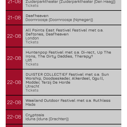
21-08
Zuiderparktheater (Zuiderparktheater (Den Haag))
Tickets
Deafheaven
21-08
Doornroosje (Doornroosje (Nijmegen))
All Points East Festival Festival met o.a.
Deftones, Deafheaven
22-08
London
Tickets
Huntenpop Festival met o.a. Di-rect, Up The
Irons, The Dirty Daddies, Therapy?
22-08
Ulft
Tickets
DUISTER COLLECTIEF Festival met o.a. Sun
Worship, Doodseskader, Alkerdeel, Ggu:ll,
22-08
Modder, Terzij De Horde
Utrecht
Tickets
Waailand Outdoor Festival met o.a. Ruthless
22-08
Made
Cryptosis
22-08
Iduna (Iduna (Drachten))