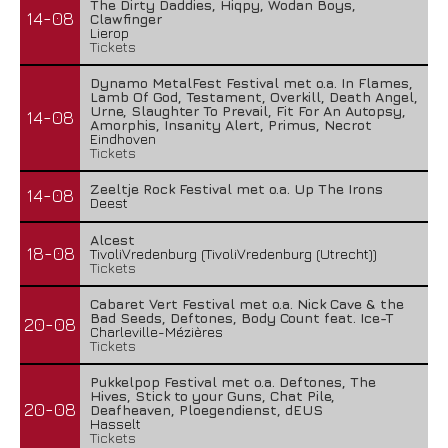
The Dirty Daddies, Hiqpy, Wodan Boys,
14-08
Clawfinger
Lierop
Tickets
Dynamo MetalFest Festival met o.a. In Flames,
Lamb Of God, Testament, Overkill, Death Angel,
Urne, Slaughter To Prevail, Fit For An Autopsy,
14-08
Amorphis, Insanity Alert, Primus, Necrot
Eindhoven
Tickets
Zeeltje Rock Festival met o.a. Up The Irons
14-08
Deest
Alcest
18-08
TivoliVredenburg (TivoliVredenburg (Utrecht))
Tickets
Cabaret Vert Festival met o.a. Nick Cave & the
Bad Seeds, Deftones, Body Count feat. Ice-T
20-08
Charleville-Mézières
Tickets
Pukkelpop Festival met o.a. Deftones, The
Hives, Stick to your Guns, Chat Pile,
20-08
Deafheaven, Ploegendienst, dEUS
Hasselt
Tickets