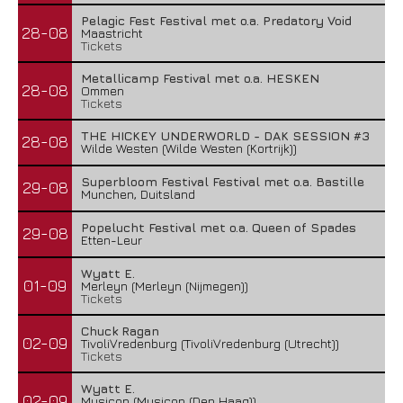
Pelagic Fest Festival met o.a. Predatory Void
28-08
Maastricht
Tickets
Metallicamp Festival met o.a. HESKEN
28-08
Ommen
Tickets
THE HICKEY UNDERWORLD - DAK SESSION #3
28-08
Wilde Westen (Wilde Westen (Kortrijk))
Superbloom Festival Festival met o.a. Bastille
29-08
Munchen, Duitsland
Popelucht Festival met o.a. Queen of Spades
29-08
Etten-Leur
Wyatt E.
01-09
Merleyn (Merleyn (Nijmegen))
Tickets
Chuck Ragan
02-09
TivoliVredenburg (TivoliVredenburg (Utrecht))
Tickets
Wyatt E.
02-09
Musicon (Musicon (Den Haag))