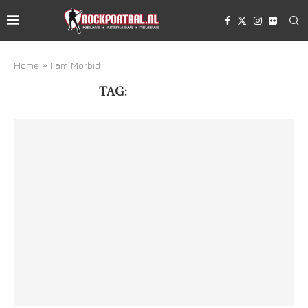
Home
»
I am Morbid
TAG:
I AM MORBID