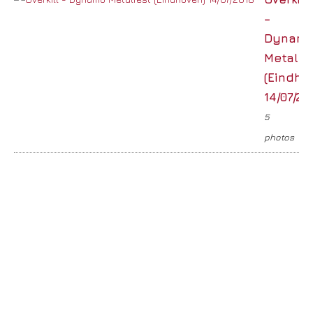
–
Dynam
Metalfe
(Eindho
14/07/20
5
photos