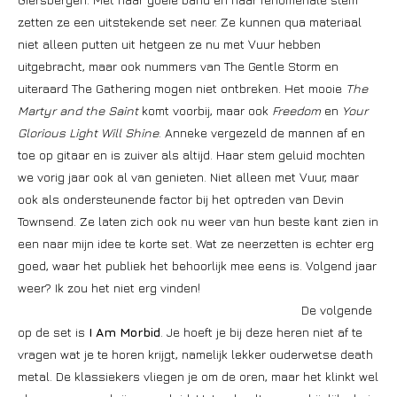
zetten ze een uitstekende set neer. Ze kunnen qua materiaal
niet alleen putten uit hetgeen ze nu met Vuur hebben
uitgebracht, maar ook nummers van The Gentle Storm en
uiteraard The Gathering mogen niet ontbreken. Het mooie
The
Martyr and the Saint
komt voorbij, maar ook
Freedom
en
Your
Glorious Light Will Shine
. Anneke vergezeld de mannen af en
toe op gitaar en is zuiver als altijd. Haar stem geluid mochten
we vorig jaar ook al van genieten. Niet alleen met Vuur, maar
ook als ondersteunende factor bij het optreden van Devin
Townsend. Ze laten zich ook nu weer van hun beste kant zien in
een naar mijn idee te korte set. Wat ze neerzetten is echter erg
goed, waar het publiek het behoorlijk mee eens is. Volgend jaar
weer? Ik zou het niet erg vinden!
De volgende
op de set is
I Am Morbid
. Je hoeft je bij deze heren niet af te
vragen wat je te horen krijgt, namelijk lekker ouderwetse death
metal. De klassiekers vliegen je om de oren, maar het klinkt wel