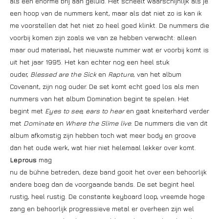
als een enorme brij aan geluid. Het scheelt waarschijnlijk als je
een hoop van de nummers kent, maar als dat niet zo is kan ik
me voorstellen dat het niet zo heel goed klinkt. De nummers die
voorbij komen zijn zoals we van ze hebben verwacht: alleen
maar oud materiaal, het nieuwste nummer wat er voorbij komt is
uit het jaar 1995. Het kan echter nog een heel stuk
ouder,
Blessed are the Sick
en
Rapture
, van het album
Covenant, zijn nog ouder. De set komt echt goed los als men
nummers van het album Domination begint te spelen. Het
begint met
Eyes to see, ears to hear
en gaat kneiterhard verder
met
Dominate
en
Where the Slime live
. De nummers die van dit
album afkomstig zijn hebben toch wat meer body en groove
dan het oude werk, wat hier niet helemaal lekker over komt.
Leprous
mag
nu de bühne betreden, deze band gooit het over een behoorlijk
andere boeg dan de voorgaande bands. De set begint heel
rustig, heel rustig. De constante keyboard loop, vreemde hoge
zang en behoorlijk progressieve metal er overheen zijn wel