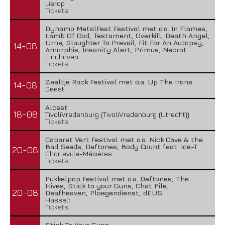
Lierop
Tickets
Dynamo MetalFest Festival met o.a. In Flames,
Lamb Of God, Testament, Overkill, Death Angel,
Urne, Slaughter To Prevail, Fit For An Autopsy,
14-08
Amorphis, Insanity Alert, Primus, Necrot
Eindhoven
Tickets
Zeeltje Rock Festival met o.a. Up The Irons
14-08
Deest
Alcest
18-08
TivoliVredenburg (TivoliVredenburg (Utrecht))
Tickets
Cabaret Vert Festival met o.a. Nick Cave & the
Bad Seeds, Deftones, Body Count feat. Ice-T
20-08
Charleville-Mézières
Tickets
Pukkelpop Festival met o.a. Deftones, The
Hives, Stick to your Guns, Chat Pile,
20-08
Deafheaven, Ploegendienst, dEUS
Hasselt
Tickets
Stick To Your Guns