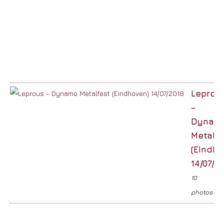
Leprou
–
Dynam
Metalfe
(Eindho
14/07/2
10
photos