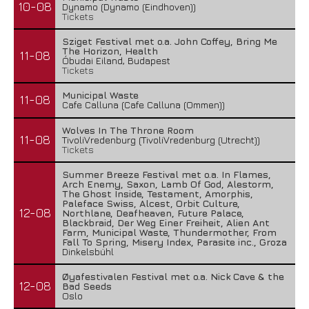
10-08
Dynamo (Dynamo (Eindhoven))
Tickets
Sziget Festival met o.a. John Coffey, Bring Me
The Horizon, Health
11-08
Óbudai Eiland, Budapest
Tickets
Municipal Waste
11-08
Cafe Calluna (Cafe Calluna (Ommen))
Wolves In The Throne Room
11-08
TivoliVredenburg (TivoliVredenburg (Utrecht))
Tickets
Summer Breeze Festival met o.a. In Flames,
Arch Enemy, Saxon, Lamb Of God, Alestorm,
The Ghost Inside, Testament, Amorphis,
Paleface Swiss, Alcest, Orbit Culture,
12-08
Northlane, Deafheaven, Future Palace,
Blackbraid, Der Weg Einer Freiheit, Alien Ant
Farm, Municipal Waste, Thundermother, From
Fall To Spring, Misery Index, Parasite inc., Groza
Dinkelsbühl
Øyafestivalen Festival met o.a. Nick Cave & the
12-08
Bad Seeds
Oslo