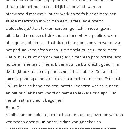
thrash, die het publiek duidelijk lekker vindt, worden
afgewisseld met wat rustiger werk en zelfs hier en daar een
stukje meezingen in wat men een liefdesliedje noemt.
Liefdesliedje? Ach, lekker headbangen lukt in ieder geval
uitstekend op deze uitstekende pot metal. Het publiek, wat er
al in grote getalen is, staat duidelijk te genieten van wat er van
het podium komt afgeblazen. Dit smaakt duidelijk naar meer.
Het publiek krijgt dan ook meer, er volgen een paar ontstellend
harde en snelle nummers. Dit is waar de band echt goed in is,
dat blijkt ook uit de response vanuit het publiek. De set sluit
jammer genoeg al heel snel af, maar met het nummer Principal
Failure laat de band nog een laatste keer zien wat ze kunnen
en het publiek beantwoord dit met een lekkere circlepit. Het
metal fest is nu echt begonnen!
Sons Of
Apollo kunnen helaas geen acte de presence geven en worden
vervangen door
Vuur
, onder leiding van Anneke van
Giersbergen. Met haar goeie band en haar fenomenale stem