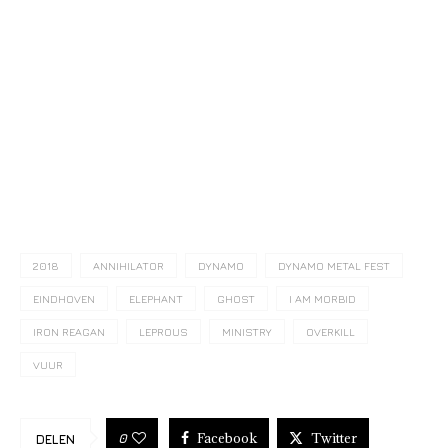
2018
ANNIHILATOR
DYNAMO
DYNAMO METAL FEST
EINDHOVEN
ELEPHANT
GHOST
I AM MORBID
IRON REAGAN
LEPROUS
MINISTRY
OVERKILL
VUUR
Facebook
Twitter
0
DELEN