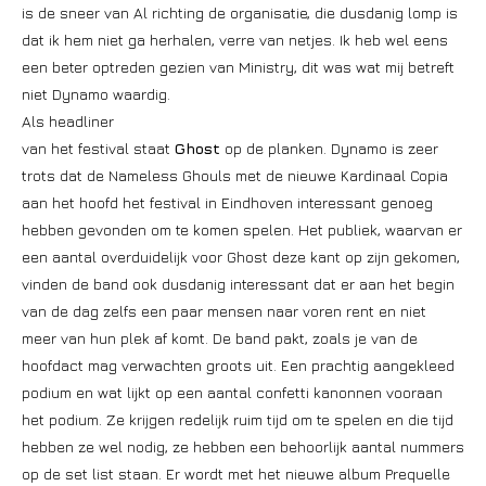
is de sneer van Al richting de organisatie, die dusdanig lomp is
dat ik hem niet ga herhalen, verre van netjes. Ik heb wel eens
een beter optreden gezien van Ministry, dit was wat mij betreft
niet Dynamo waardig.
Als headliner
van het festival staat
Ghost
op de planken. Dynamo is zeer
trots dat de Nameless Ghouls met de nieuwe Kardinaal Copia
aan het hoofd het festival in Eindhoven interessant genoeg
hebben gevonden om te komen spelen. Het publiek, waarvan er
een aantal overduidelijk voor Ghost deze kant op zijn gekomen,
vinden de band ook dusdanig interessant dat er aan het begin
van de dag zelfs een paar mensen naar voren rent en niet
meer van hun plek af komt. De band pakt, zoals je van de
hoofdact mag verwachten groots uit. Een prachtig aangekleed
podium en wat lijkt op een aantal confetti kanonnen vooraan
het podium. Ze krijgen redelijk ruim tijd om te spelen en die tijd
hebben ze wel nodig, ze hebben een behoorlijk aantal nummers
op de set list staan. Er wordt met het nieuwe album Prequelle