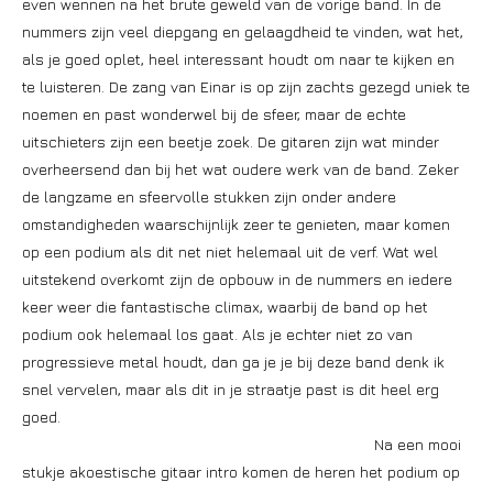
even wennen na het brute geweld van de vorige band. In de
nummers zijn veel diepgang en gelaagdheid te vinden, wat het,
als je goed oplet, heel interessant houdt om naar te kijken en
te luisteren. De zang van Einar is op zijn zachts gezegd uniek te
noemen en past wonderwel bij de sfeer, maar de echte
uitschieters zijn een beetje zoek. De gitaren zijn wat minder
overheersend dan bij het wat oudere werk van de band. Zeker
de langzame en sfeervolle stukken zijn onder andere
omstandigheden waarschijnlijk zeer te genieten, maar komen
op een podium als dit net niet helemaal uit de verf. Wat wel
uitstekend overkomt zijn de opbouw in de nummers en iedere
keer weer die fantastische climax, waarbij de band op het
podium ook helemaal los gaat. Als je echter niet zo van
progressieve metal houdt, dan ga je je bij deze band denk ik
snel vervelen, maar als dit in je straatje past is dit heel erg
goed.
Na een mooi
stukje akoestische gitaar intro komen de heren het podium op