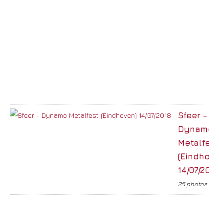
Sfeer –
Dynamo
Metalfest
(Eindhove
14/07/201
25 photos