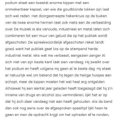
podium staat een tweetal enorme kippen met een
onmiskenbaar kapsel, van wie die goudblonde lokken zijn laat
zich wel raden. Het doorgestreepte hakenkruis op de buiken
van de twee enorme hennen laat ook niets aan de verbeelding
over. De muziek is als vanouds, industrieel en metal laten zich
combineren tot een muur van geluid die op het publiek wordt
afgeschoten. De spreekwoordelijk afgeschoten raket landt
goed, want het publiek gaat los op de stampend harde
industrial metal. Iets wat me verbaast, aangezien zanger Al
zich niet van zijn beste kant laat zien vandaag. Hij zwalkt over
het podium en heeft volgens mij geen al te beste dag. Hij staat
er natuurlijk wel om bekend dat hij tegen de heilige huisjes aan
schopt, maar de kippen moeten het wel heel erg ontgelden.
Alhoewel hij een aantal jaar geleden heeft toegezegd dat hij z’n
inname van drugs en alcohol zou verminderen, lijkt het er op
dat hij zich daar vandaag niet aan heeft gehouden. Als de band
dan ook nog eens over de afgesproken speeltijd lijkt heen te
gaan en men de opdracht krijgt om het optreden af te ronden,