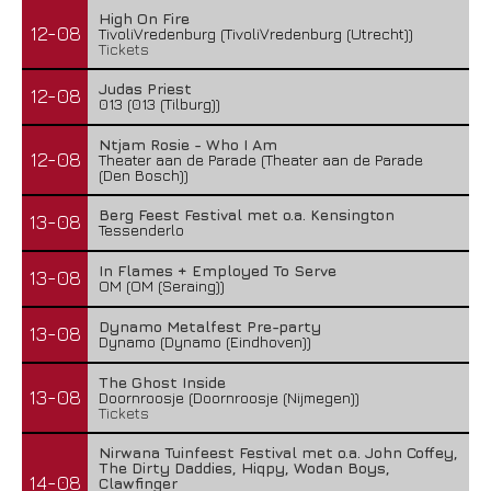
High On Fire
12-08
TivoliVredenburg (TivoliVredenburg (Utrecht))
Tickets
Judas Priest
12-08
013 (013 (Tilburg))
Ntjam Rosie - Who I Am
12-08
Theater aan de Parade (Theater aan de Parade
(Den Bosch))
Berg Feest Festival met o.a. Kensington
13-08
Tessenderlo
In Flames + Employed To Serve
13-08
OM (OM (Seraing))
Dynamo Metalfest Pre-party
13-08
Dynamo (Dynamo (Eindhoven))
The Ghost Inside
13-08
Doornroosje (Doornroosje (Nijmegen))
Tickets
Nirwana Tuinfeest Festival met o.a. John Coffey,
The Dirty Daddies, Hiqpy, Wodan Boys,
14-08
Clawfinger