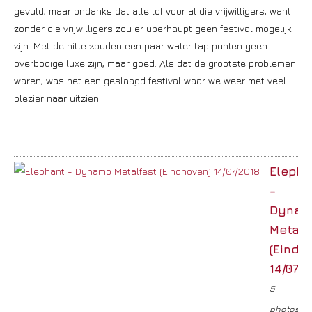
gevuld, maar ondanks dat alle lof voor al die vrijwilligers, want
zonder die vrijwilligers zou er überhaupt geen festival mogelijk
zijn. Met de hitte zouden een paar water tap punten geen
overbodige luxe zijn, maar goed. Als dat de grootste problemen
waren, was het een geslaagd festival waar we weer met veel
plezier naar uitzien!
Elepha
–
Dynam
Metalf
(Eindh
14/07/2
5
photos