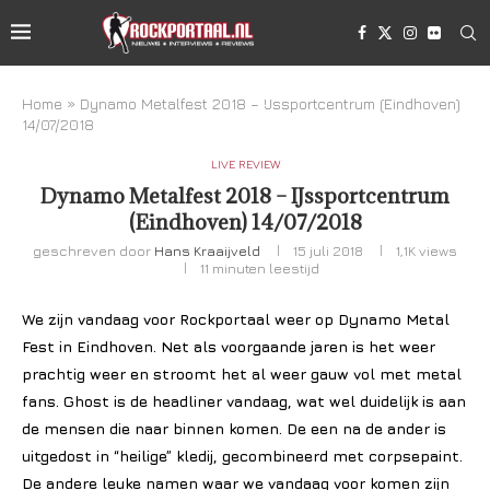
Home
»
Dynamo Metalfest 2018 – IJssportcentrum (Eindhoven)
14/07/2018
LIVE REVIEW
Dynamo Metalfest 2018 – IJssportcentrum
(Eindhoven) 14/07/2018
geschreven door
Hans Kraaijveld
15 juli 2018
1,1K
views
11 minuten leestijd
We zijn vandaag voor Rockportaal weer op Dynamo Metal
Fest in Eindhoven. Net als voorgaande jaren is het weer
prachtig weer en stroomt het al weer gauw vol met metal
fans. Ghost is de headliner vandaag, wat wel duidelijk is aan
de mensen die naar binnen komen. De een na de ander is
uitgedost in “heilige” kledij, gecombineerd met corpsepaint.
De andere leuke namen waar we vandaag voor komen zijn