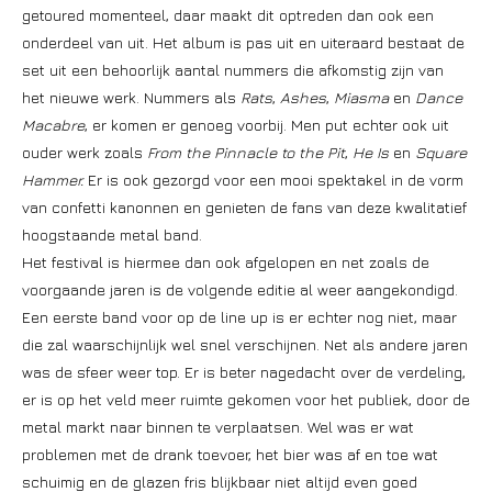
getoured momenteel, daar maakt dit optreden dan ook een
onderdeel van uit. Het album is pas uit en uiteraard bestaat de
set uit een behoorlijk aantal nummers die afkomstig zijn van
het nieuwe werk. Nummers als
Rats
,
Ashes
,
Miasma
en
Dance
Macabre
, er komen er genoeg voorbij. Men put echter ook uit
ouder werk zoals
From the Pinnacle to the Pit
,
He Is
en
Square
Hammer.
Er is ook gezorgd voor een mooi spektakel in de vorm
van confetti kanonnen en genieten de fans van deze kwalitatief
hoogstaande metal band.
Het festival is hiermee dan ook afgelopen en net zoals de
voorgaande jaren is de volgende editie al weer aangekondigd.
Een eerste band voor op de line up is er echter nog niet, maar
die zal waarschijnlijk wel snel verschijnen. Net als andere jaren
was de sfeer weer top. Er is beter nagedacht over de verdeling,
er is op het veld meer ruimte gekomen voor het publiek, door de
metal markt naar binnen te verplaatsen. Wel was er wat
problemen met de drank toevoer, het bier was af en toe wat
schuimig en de glazen fris blijkbaar niet altijd even goed