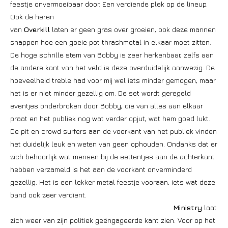
feestje onvermoeibaar door. Een verdiende plek op de lineup.
Ook de heren
van
Overkill
laten er geen gras over groeien, ook deze mannen
snappen hoe een goeie pot thrashmetal in elkaar moet zitten.
De hoge schrille stem van Bobby is zeer herkenbaar, zelfs aan
de andere kant van het veld is deze overduidelijk aanwezig. De
hoeveelheid treble had voor mij wel iets minder gemogen, maar
het is er niet minder gezellig om. De set wordt geregeld
eventjes onderbroken door Bobby, die van alles aan elkaar
praat en het publiek nog wat verder opjut, wat hem goed lukt.
De pit en crowd surfers aan de voorkant van het publiek vinden
het duidelijk leuk en weten van geen ophouden. Ondanks dat er
zich behoorlijk wat mensen bij de eettentjes aan de achterkant
hebben verzameld is het aan de voorkant onverminderd
gezellig. Het is een lekker metal feestje vooraan, iets wat deze
band ook zeer verdient.
Ministry
laat
zich weer van zijn politiek geëngageerde kant zien. Voor op het