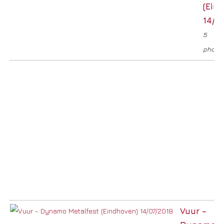
(Ein
14/0
5
photo
Vuur –