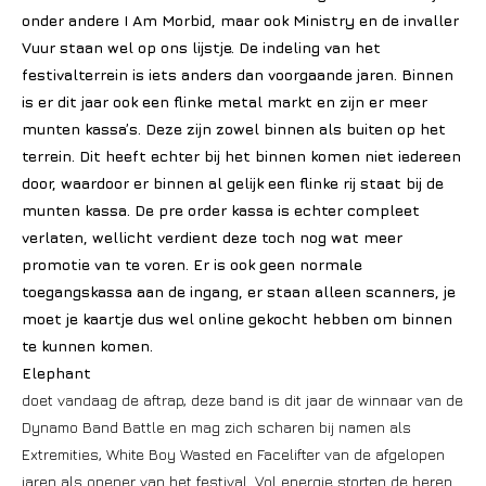
onder andere I Am Morbid, maar ook Ministry en de invaller
Vuur staan wel op ons lijstje. De indeling van het
festivalterrein is iets anders dan voorgaande jaren. Binnen
is er dit jaar ook een flinke metal markt en zijn er meer
munten kassa’s. Deze zijn zowel binnen als buiten op het
terrein. Dit heeft echter bij het binnen komen niet iedereen
door, waardoor er binnen al gelijk een flinke rij staat bij de
munten kassa. De pre order kassa is echter compleet
verlaten, wellicht verdient deze toch nog wat meer
promotie van te voren. Er is ook geen normale
toegangskassa aan de ingang, er staan alleen scanners, je
moet je kaartje dus wel online gekocht hebben om binnen
te kunnen komen.
Elephant
doet vandaag de aftrap, deze band is dit jaar de winnaar van de
Dynamo Band Battle en mag zich scharen bij namen als
Extremities, White Boy Wasted en Facelifter van de afgelopen
jaren als opener van het festival. Vol energie storten de heren