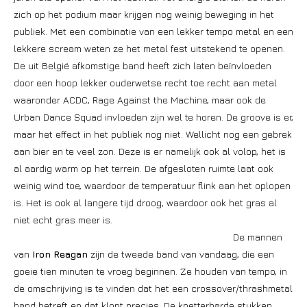
zich op het podium maar krijgen nog weinig beweging in het
publiek. Met een combinatie van een lekker tempo metal en een
lekkere scream weten ze het metal fest uitstekend te openen.
De uit België afkomstige band heeft zich laten beïnvloeden
door een hoop lekker ouderwetse recht toe recht aan metal
waaronder ACDC, Rage Against the Machine, maar ook de
Urban Dance Squad invloeden zijn wel te horen. De groove is er,
maar het effect in het publiek nog niet. Wellicht nog een gebrek
aan bier en te veel zon. Deze is er namelijk ook al volop, het is
al aardig warm op het terrein. De afgesloten ruimte laat ook
weinig wind toe, waardoor de temperatuur flink aan het oplopen
is. Het is ook al langere tijd droog, waardoor ook het gras al
niet echt gras meer is.
De mannen
van
Iron Reagan
zijn de tweede band van vandaag, die een
goeie tien minuten te vroeg beginnen. Ze houden van tempo, in
de omschrijving is te vinden dat het een crossover/thrashmetal
band betreft en dat klopt precies. De knetterharde stukken