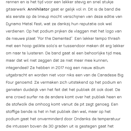
rennen en is het tijd voor een lekker stevig en snel stukje
gitaarwerk.
Annihilator
gaat er gelijk vol in. Dit is de band die
als eerste op de lineup mocht verschijnen van deze editie van
Dynamo Metal Fest, wat ze dankzij hun reputatie ook wel
verdienen. Op het podium prijken de vlaggen met het logo van
de nieuwe plaat “For the Demented”. Een lekker tempo thrash
met een hoop gelikte solo’s er tussendoor maken dit erg lekker
om naar te luisteren. De band gaat al een behoorlijke tijd mee,
maar dat wil niet zeggen dat ze niet meer mee kunnen,
integendeel! Ze hebben in 2017 nog een nieuw album
uitgebracht en worden niet voor niks een van de Canadese Big
Four genoemd. Ze vermaken zich uitstekend op het podium en
genieten duidelijk van het feit dat het publiek dit ook doet. De
ene crowd surfer na de andere komt over het publiek heen en
de stofwolk die omhoog komt vanuit de pit zegt genoeg. Een
stoffige bende is het in het publiek dan wel, maar op het
podium gaat het onverminderd door. Ondanks de temperatuur
die intussen boven de 30 graden uit is gestegen gaat het