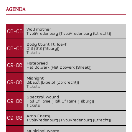
AGENDA
Wolfmother
08-08
TivoliVredenburg (TivoliVredenburg (Utrecht))
Body Count ft. Ice-T
08-08
013 (013 (Tilburg))
Tickets
Hatebreed
09-08
Het Bolwerk (Het Bolwerk (Sneek))
Midnight
09-08
Bibelot (Bibelot (Dordrecht))
Tickets
Spectral Wound
09-08
Hall Of Fame (Hall Of Fame (Tilburg))
Tickets
Arch Enemy
09-08
TivoliVredenburg (TivoliVredenburg (Utrecht))
Municipal Waste