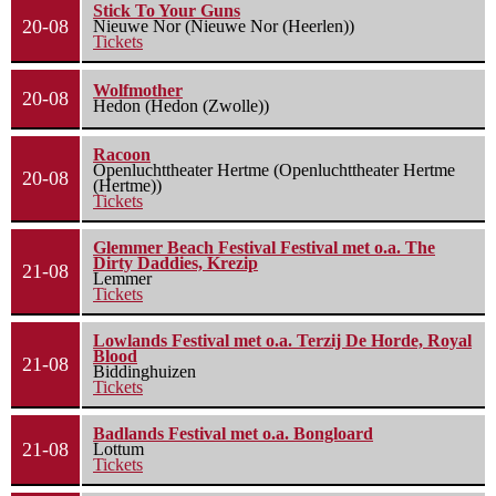
Stick To Your Guns
20-08
Nieuwe Nor (Nieuwe Nor (Heerlen))
Tickets
Wolfmother
20-08
Hedon (Hedon (Zwolle))
Racoon
Openluchttheater Hertme (Openluchttheater Hertme
20-08
(Hertme))
Tickets
Glemmer Beach Festival Festival met o.a. The
Dirty Daddies, Krezip
21-08
Lemmer
Tickets
Lowlands Festival met o.a. Terzij De Horde, Royal
Blood
21-08
Biddinghuizen
Tickets
Badlands Festival met o.a. Bongloard
21-08
Lottum
Tickets