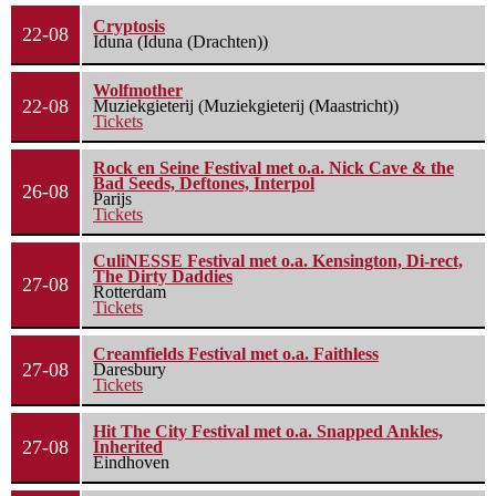
Cryptosis
22-08
Iduna (Iduna (Drachten))
Wolfmother
22-08
Muziekgieterij (Muziekgieterij (Maastricht))
Tickets
Rock en Seine Festival met o.a. Nick Cave & the
Bad Seeds, Deftones, Interpol
26-08
Parijs
Tickets
CuliNESSE Festival met o.a. Kensington, Di-rect,
The Dirty Daddies
27-08
Rotterdam
Tickets
Creamfields Festival met o.a. Faithless
27-08
Daresbury
Tickets
Hit The City Festival met o.a. Snapped Ankles,
27-08
Inherited
Eindhoven