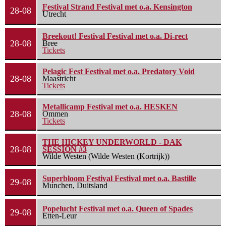
Festival Strand Festival met o.a. Kensington
28-08
Utrecht
Breekout! Festival Festival met o.a. Di-rect
28-08
Bree
Tickets
Pelagic Fest Festival met o.a. Predatory Void
28-08
Maastricht
Tickets
Metallicamp Festival met o.a. HESKEN
28-08
Ommen
Tickets
THE HICKEY UNDERWORLD - DAK
28-08
SESSION #3
Wilde Westen (Wilde Westen (Kortrijk))
Superbloom Festival Festival met o.a. Bastille
29-08
Munchen, Duitsland
Popelucht Festival met o.a. Queen of Spades
29-08
Etten-Leur