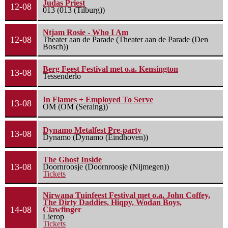
Judas Priest
12-08
013 (013 (Tilburg))
Ntjam Rosie - Who I Am
12-08
Theater aan de Parade (Theater aan de Parade (Den
Bosch))
Berg Feest Festival met o.a. Kensington
13-08
Tessenderlo
In Flames + Employed To Serve
13-08
OM (OM (Seraing))
Dynamo Metalfest Pre-party
13-08
Dynamo (Dynamo (Eindhoven))
The Ghost Inside
13-08
Doornroosje (Doornroosje (Nijmegen))
Tickets
Nirwana Tuinfeest Festival met o.a. John Coffey,
The Dirty Daddies, Hiqpy, Wodan Boys,
14-08
Clawfinger
Lierop
Tickets