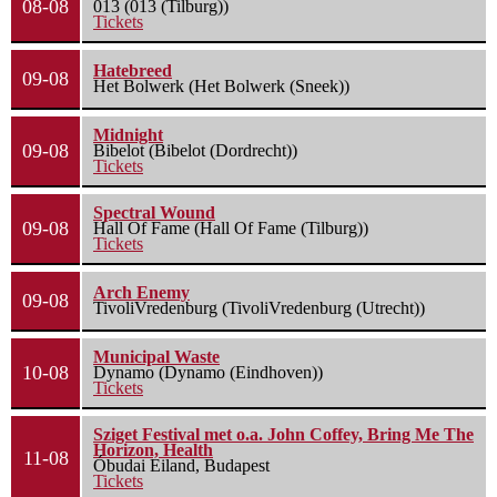
08-08
013 (013 (Tilburg))
Tickets
Hatebreed
09-08
Het Bolwerk (Het Bolwerk (Sneek))
Midnight
09-08
Bibelot (Bibelot (Dordrecht))
Tickets
Spectral Wound
09-08
Hall Of Fame (Hall Of Fame (Tilburg))
Tickets
Arch Enemy
09-08
TivoliVredenburg (TivoliVredenburg (Utrecht))
Municipal Waste
10-08
Dynamo (Dynamo (Eindhoven))
Tickets
Sziget Festival met o.a. John Coffey, Bring Me The
Horizon, Health
11-08
Óbudai Eiland, Budapest
Tickets