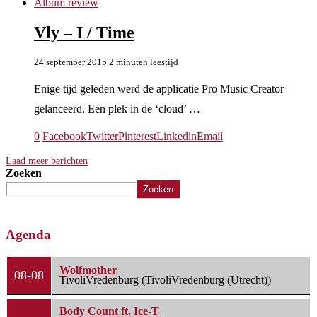
Album review
Vly – I / Time
24 september 2015
2 minuten leestijd
Enige tijd geleden werd de applicatie Pro Music Creator
gelanceerd. Een plek in de ‘cloud’ …
0
Facebook
Twitter
Pinterest
Linkedin
Email
Laad meer berichten
Zoeken
Zoeken
Agenda
Wolfmother
08-08
TivoliVredenburg (TivoliVredenburg (Utrecht))
Body Count ft. Ice-T