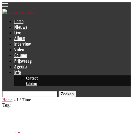
Home
Nieuws
Live
Album
Interview
Video
Column
Prijsvraag
Agenda
Info
Contact
Colofon
Zoeken
Home
»
I / Time
Tag:
I / Time