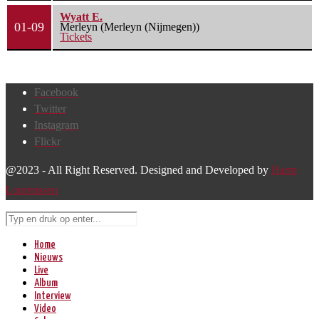
Wyatt E.
01-09
Merleyn (Merleyn (Nijmegen))
Tickets
Facebook
Twitter
Instagram
Flickr
@2023 - All Right Reserved. Designed and Developed by
Harm
Lourenssen
Home
Nieuws
Live
Album
Interview
Video