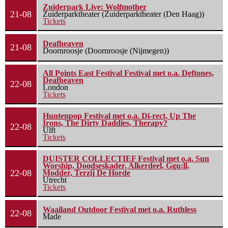
Zuiderpark Live: Wolfmother
21-08
Zuiderparktheater (Zuiderparktheater (Den Haag))
Tickets
Deafheaven
21-08
Doornroosje (Doornroosje (Nijmegen))
All Points East Festival Festival met o.a. Deftones,
Deafheaven
22-08
London
Tickets
Huntenpop Festival met o.a. Di-rect, Up The
Irons, The Dirty Daddies, Therapy?
22-08
Ulft
Tickets
DUISTER COLLECTIEF Festival met o.a. Sun
Worship, Doodseskader, Alkerdeel, Ggu:ll,
22-08
Modder, Terzij De Horde
Utrecht
Tickets
Waailand Outdoor Festival met o.a. Ruthless
22-08
Made