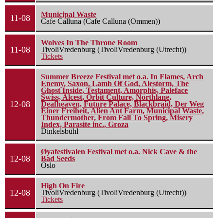
Municipal Waste
11-08
Cafe Calluna (Cafe Calluna (Ommen))
Wolves In The Throne Room
11-08
TivoliVredenburg (TivoliVredenburg (Utrecht))
Tickets
Summer Breeze Festival met o.a. In Flames, Arch
Enemy, Saxon, Lamb Of God, Alestorm, The
Ghost Inside, Testament, Amorphis, Paleface
Swiss, Alcest, Orbit Culture, Northlane,
12-08
Deafheaven, Future Palace, Blackbraid, Der Weg
Einer Freiheit, Alien Ant Farm, Municipal Waste,
Thundermother, From Fall To Spring, Misery
Index, Parasite inc., Groza
Dinkelsbühl
Øyafestivalen Festival met o.a. Nick Cave & the
12-08
Bad Seeds
Oslo
High On Fire
12-08
TivoliVredenburg (TivoliVredenburg (Utrecht))
Tickets