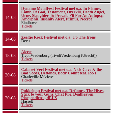
Dynamo MetalFest Festival met o.a. In Flames,
Lamb Of God, Testament, Overkill, Death Angel,
Urne, Slaughter To Prevail, Fit For An Autopsy,
14-08
Amorphis, Insanity Alert, Primus, Necrot
Eindhoven
Tickets
Zeeltje Rock Festival met o.a. Up The Irons
14-08
Deest
Alcest
18-08
TivoliVredenburg (TivoliVredenburg (Utrecht))
Tickets
Cabaret Vert Festival met o.a. Nick Cave & the
Bad Seeds, Deftones, Body Count feat. Ice-T
20-08
Charleville-Mézières
Tickets
Pukkelpop Festival met o.a. Deftones, The Hives,
Stick to your Guns, Chat Pile, Deafheaven,
20-08
Ploegendienst, dEUS
Hasselt
Tickets