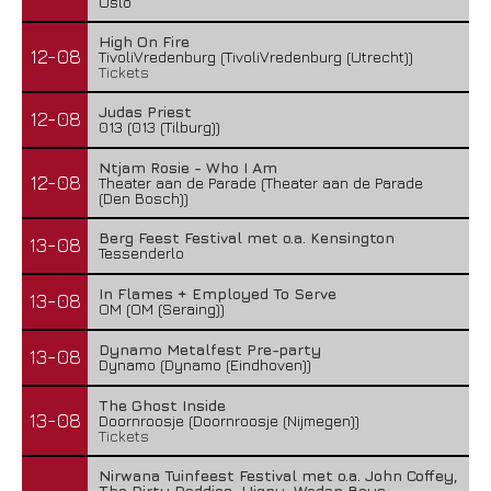
Oslo
High On Fire
12-08
TivoliVredenburg (TivoliVredenburg (Utrecht))
Tickets
Judas Priest
12-08
013 (013 (Tilburg))
Ntjam Rosie - Who I Am
12-08
Theater aan de Parade (Theater aan de Parade
(Den Bosch))
Berg Feest Festival met o.a. Kensington
13-08
Tessenderlo
In Flames + Employed To Serve
13-08
OM (OM (Seraing))
Dynamo Metalfest Pre-party
13-08
Dynamo (Dynamo (Eindhoven))
The Ghost Inside
13-08
Doornroosje (Doornroosje (Nijmegen))
Tickets
Nirwana Tuinfeest Festival met o.a. John Coffey,
The Dirty Daddies, Hiqpy, Wodan Boys,