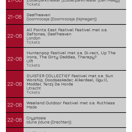
Tickets
Deafheaven
21-08
Doornroosje (Doornroosje (Nijmegen))
All Points East Festival Festival met o.a.
Deftones, Deafheaven
22-08
London
Tickets
Huntenpop Festival met o.a. Di-rect, Up The
Irons, The Dirty Daddies, Therapy?
22-08
Ulft
Tickets
DUISTER COLLECTIEF Festival met o.a. Sun
Worship, Doodseskader, Alkerdeel, Ggu:ll,
22-08
Modder, Terzij De Horde
Utrecht
Tickets
Waailand Outdoor Festival met o.a. Ruthless
22-08
Made
Cryptosis
22-08
Iduna (Iduna (Drachten))