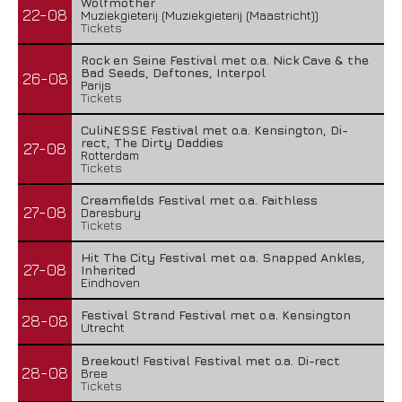
Wolfmother
22-08
Muziekgieterij (Muziekgieterij (Maastricht))
Tickets
Rock en Seine Festival met o.a. Nick Cave & the
Bad Seeds, Deftones, Interpol
26-08
Parijs
Tickets
CuliNESSE Festival met o.a. Kensington, Di-
rect, The Dirty Daddies
27-08
Rotterdam
Tickets
Creamfields Festival met o.a. Faithless
27-08
Daresbury
Tickets
Hit The City Festival met o.a. Snapped Ankles,
27-08
Inherited
Eindhoven
Festival Strand Festival met o.a. Kensington
28-08
Utrecht
Breekout! Festival Festival met o.a. Di-rect
28-08
Bree
Tickets