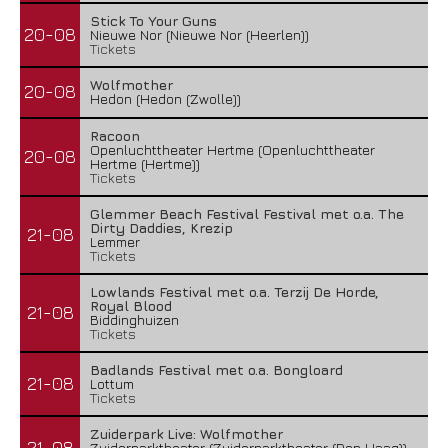
Stick To Your Guns
20-08
Nieuwe Nor (Nieuwe Nor (Heerlen))
Tickets
Wolfmother
20-08
Hedon (Hedon (Zwolle))
Racoon
Openluchttheater Hertme (Openluchttheater
20-08
Hertme (Hertme))
Tickets
Glemmer Beach Festival Festival met o.a. The
Dirty Daddies, Krezip
21-08
Lemmer
Tickets
Lowlands Festival met o.a. Terzij De Horde,
Royal Blood
21-08
Biddinghuizen
Tickets
Badlands Festival met o.a. Bongloard
21-08
Lottum
Tickets
Zuiderpark Live: Wolfmother
21-08
Zuiderparktheater (Zuiderparktheater (Den Haag))