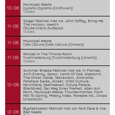
Municipal Waste
10-08
Dynamo (Dynamo (Eindhoven))
Tickets
Sziget Festival met o.a. John Coffey, Bring Me
The Horizon, Health
11-08
Óbudai Eiland, Budapest
Tickets
Municipal Waste
11-08
Cafe Calluna (Cafe Calluna (Ommen))
Wolves In The Throne Room
11-08
TivoliVredenburg (TivoliVredenburg (Utrecht))
Tickets
Summer Breeze Festival met o.a. In Flames,
Arch Enemy, Saxon, Lamb Of God, Alestorm,
The Ghost Inside, Testament, Amorphis,
Paleface Swiss, Alcest, Orbit Culture,
12-08
Northlane, Deafheaven, Future Palace,
Blackbraid, Der Weg Einer Freiheit, Alien Ant
Farm, Municipal Waste, Thundermother, From
Fall To Spring, Misery Index, Parasite inc., Groza
Dinkelsbühl
Øyafestivalen Festival met o.a. Nick Cave & the
12-08
Bad Seeds