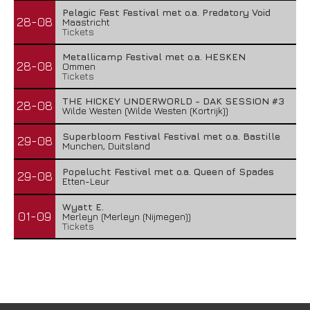
Pelagic Fest Festival met o.a. Predatory Void
28-08
Maastricht
Tickets
Metallicamp Festival met o.a. HESKEN
28-08
Ommen
Tickets
THE HICKEY UNDERWORLD - DAK SESSION #3
28-08
Wilde Westen (Wilde Westen (Kortrijk))
Superbloom Festival Festival met o.a. Bastille
29-08
Munchen, Duitsland
Popelucht Festival met o.a. Queen of Spades
29-08
Etten-Leur
Wyatt E.
01-09
Merleyn (Merleyn (Nijmegen))
Tickets