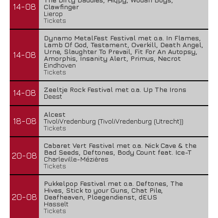
14-08
Clawfinger
Lierop
Tickets
Dynamo MetalFest Festival met o.a. In Flames,
Lamb Of God, Testament, Overkill, Death Angel,
Urne, Slaughter To Prevail, Fit For An Autopsy,
14-08
Amorphis, Insanity Alert, Primus, Necrot
Eindhoven
Tickets
Zeeltje Rock Festival met o.a. Up The Irons
14-08
Deest
Alcest
18-08
TivoliVredenburg (TivoliVredenburg (Utrecht))
Tickets
Cabaret Vert Festival met o.a. Nick Cave & the
Bad Seeds, Deftones, Body Count feat. Ice-T
20-08
Charleville-Mézières
Tickets
Pukkelpop Festival met o.a. Deftones, The
Hives, Stick to your Guns, Chat Pile,
20-08
Deafheaven, Ploegendienst, dEUS
Hasselt
Tickets