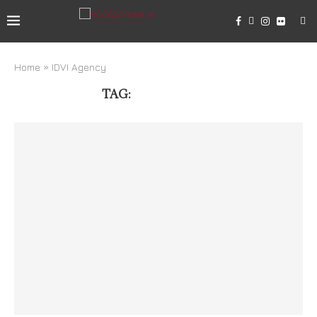
Home
»
IDVI Agency
TAG:
IDVI AGENCY