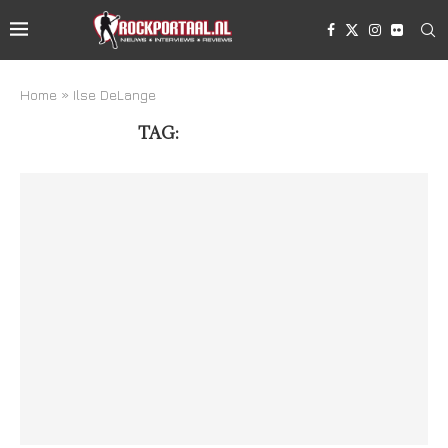
Home
»
Ilse DeLange
TAG:
ILSE DELANGE