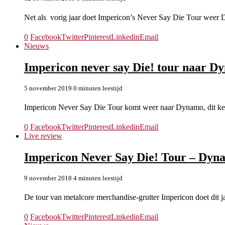
Net als vorig jaar doet Impericon’s Never Say Die Tour wee
0
Facebook
Twitter
Pinterest
Linkedin
Email
Nieuws
Impericon never say Die! tour naar 
5 november 2019
0 minuten leestijd
Impericon Never Say Die Tour komt weer naar Dynamo, dit ke
0
Facebook
Twitter
Pinterest
Linkedin
Email
Live review
Impericon Never Say Die! Tour – Dyn
9 november 2018
4 minuten leestijd
De tour van metalcore merchandise-grutter Impericon doet dit j
0
Facebook
Twitter
Pinterest
Linkedin
Email