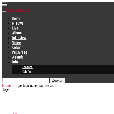
Home
Nieuws
Live
Album
Interview
Video
Column
Prijsvraag
Agenda
Info
Contact
Colofon
Zoeken
Home
»
impericon never say die tour
Tag:
impericon never say die tour