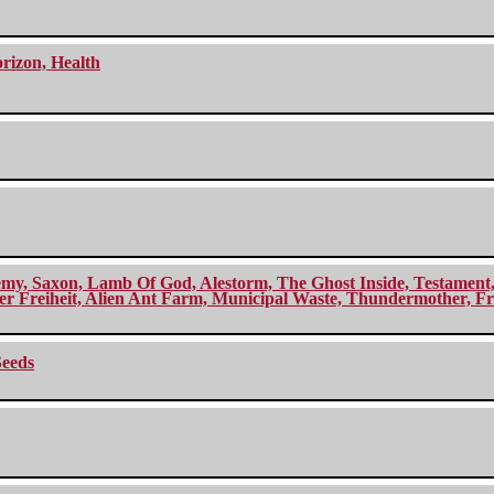
orizon, Health
my, Saxon, Lamb Of God, Alestorm, The Ghost Inside, Testament, A
r Freiheit, Alien Ant Farm, Municipal Waste, Thundermother, Fro
Seeds