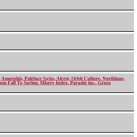
morphis, Paleface Swiss, Alcest, Orbit Culture, Northlane,
m Fall To Spring, Misery Index, Parasite inc., Groza