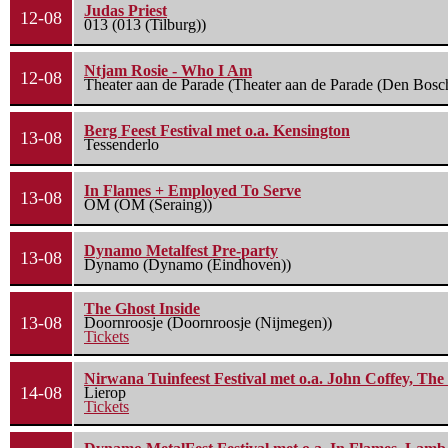
Judas Priest
12-08
013 (013 (Tilburg))
Ntjam Rosie - Who I Am
12-08
Theater aan de Parade (Theater aan de Parade (Den Bosc
Berg Feest Festival met o.a. Kensington
13-08
Tessenderlo
In Flames + Employed To Serve
13-08
OM (OM (Seraing))
Dynamo Metalfest Pre-party
13-08
Dynamo (Dynamo (Eindhoven))
The Ghost Inside
13-08
Doornroosje (Doornroosje (Nijmegen))
Tickets
Nirwana Tuinfeest Festival met o.a. John Coffey, Th
14-08
Lierop
Tickets