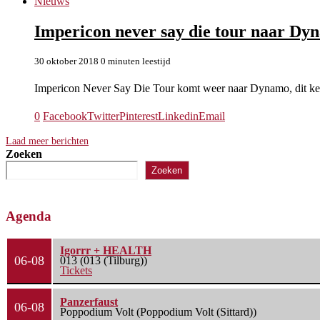
Nieuws
Impericon never say die tour naar D
30 oktober 2018
0 minuten leestijd
Impericon Never Say Die Tour komt weer naar Dynamo, dit ke
0
Facebook
Twitter
Pinterest
Linkedin
Email
Laad meer berichten
Zoeken
Zoeken
Agenda
Igorrr + HEALTH
06-08
013 (013 (Tilburg))
Tickets
Panzerfaust
06-08
Poppodium Volt (Poppodium Volt (Sittard))