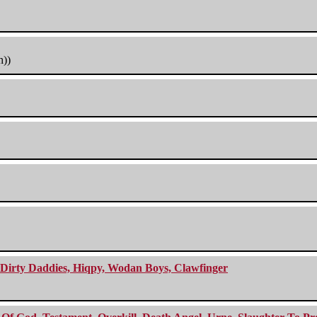
h))
e Dirty Daddies, Hiqpy, Wodan Boys, Clawfinger