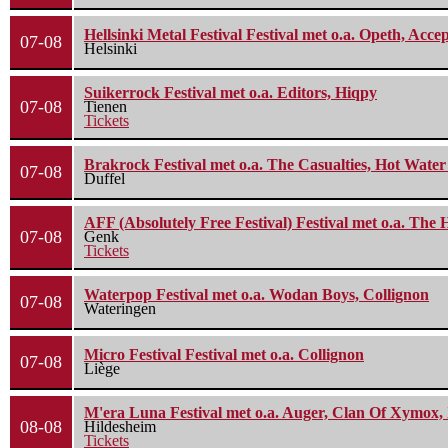
Hellsinki Metal Festival Festival met o.a. Opeth, Ac
07-08
Helsinki
Suikerrock Festival met o.a. Editors, Hiqpy
07-08
Tienen
Tickets
Brakrock Festival met o.a. The Casualties, Hot Wate
07-08
Duffel
AFF (Absolutely Free Festival) Festival met o.a. Th
07-08
Genk
Tickets
Waterpop Festival met o.a. Wodan Boys, Collignon
07-08
Wateringen
Micro Festival Festival met o.a. Collignon
07-08
Liège
M'era Luna Festival met o.a. Auger, Clan Of Xymox, 
08-08
Hildesheim
Tickets