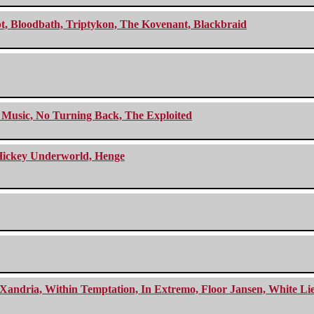
cept, Bloodbath, Triptykon, The Kovenant, Blackbraid
r Music, No Turning Back, The Exploited
e Hickey Underworld, Henge
Xandria, Within Temptation, In Extremo, Floor Jansen, White Li