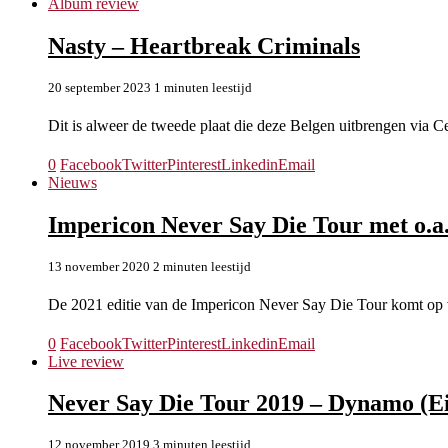
Album review
Nasty – Heartbreak Criminals
20 september 2023
1 minuten leestijd
Dit is alweer de tweede plaat die deze Belgen uitbrengen via
0
Facebook
Twitter
Pinterest
Linkedin
Email
Nieuws
Impericon Never Say Die Tour met o.a
13 november 2020
2 minuten leestijd
De 2021 editie van de Impericon Never Say Die Tour komt op
0
Facebook
Twitter
Pinterest
Linkedin
Email
Live review
Never Say Die Tour 2019 – Dynamo (E
12 november 2019
3 minuten leestijd