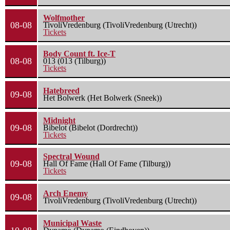
Wolfmother
08-08
TivoliVredenburg (TivoliVredenburg (Utrecht))
Tickets
Body Count ft. Ice-T
08-08
013 (013 (Tilburg))
Tickets
Hatebreed
09-08
Het Bolwerk (Het Bolwerk (Sneek))
Midnight
09-08
Bibelot (Bibelot (Dordrecht))
Tickets
Spectral Wound
09-08
Hall Of Fame (Hall Of Fame (Tilburg))
Tickets
Arch Enemy
09-08
TivoliVredenburg (TivoliVredenburg (Utrecht))
Municipal Waste