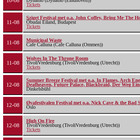
10-08
Dynamo (Dynamo (Eindhoven))
Tickets
Sziget Festival met o.a. John Coffey, Bring Me The H
11-08
Óbudai Eiland, Budapest
Tickets
Municipal Waste
11-08
Cafe Calluna (Cafe Calluna (Ommen))
Wolves In The Throne Room
11-08
TivoliVredenburg (TivoliVredenburg (Utrecht))
Tickets
Summer Breeze Festival met o.a. In Flames, Arch Ene
12-08
Deafheaven, Future Palace, Blackbraid, Der Weg Eine
Dinkelsbühl
Øyafestivalen Festival met o.a. Nick Cave & the Bad 
12-08
Oslo
High On Fire
12-08
TivoliVredenburg (TivoliVredenburg (Utrecht))
Tickets