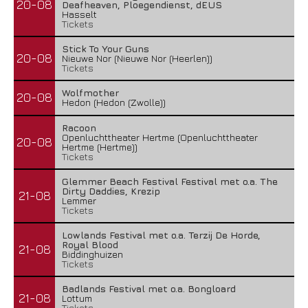
20-08
Deafheaven, Ploegendienst, dEUS
Hasselt
Tickets
Stick To Your Guns
20-08
Nieuwe Nor (Nieuwe Nor (Heerlen))
Tickets
Wolfmother
20-08
Hedon (Hedon (Zwolle))
Racoon
Openluchttheater Hertme (Openluchttheater
20-08
Hertme (Hertme))
Tickets
Glemmer Beach Festival Festival met o.a. The
Dirty Daddies, Krezip
21-08
Lemmer
Tickets
Lowlands Festival met o.a. Terzij De Horde,
Royal Blood
21-08
Biddinghuizen
Tickets
Badlands Festival met o.a. Bongloard
21-08
Lottum
Tickets