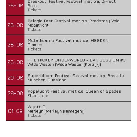
Breekout! Festival Festival met o.a. Di-rect
28-08
Bree
Tickets
Pelagic Fest Festival met o.a. Predatory Void
28-08
Maastricht
Tickets
Metallicamp Festival met o.a. HESKEN
28-08
Ommen
Tickets
THE HICKEY UNDERWORLD - DAK SESSION #3
28-08
Wilde Westen (Wilde Westen (Kortrijk))
Superbloom Festival Festival met o.a. Bastille
29-08
Munchen, Duitsland
Popelucht Festival met o.a. Queen of Spades
29-08
Etten-Leur
Wyatt E.
01-09
Merleyn (Merleyn (Nijmegen))
Tickets