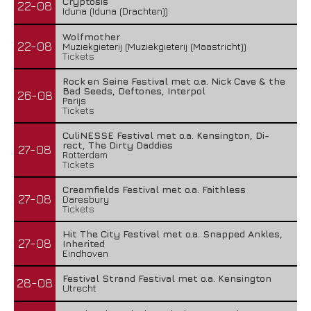
Cryptosis
22-08
Iduna (Iduna (Drachten))
Wolfmother
22-08
Muziekgieterij (Muziekgieterij (Maastricht))
Tickets
Rock en Seine Festival met o.a. Nick Cave & the
Bad Seeds, Deftones, Interpol
26-08
Parijs
Tickets
CuliNESSE Festival met o.a. Kensington, Di-
rect, The Dirty Daddies
27-08
Rotterdam
Tickets
Creamfields Festival met o.a. Faithless
27-08
Daresbury
Tickets
Hit The City Festival met o.a. Snapped Ankles,
27-08
Inherited
Eindhoven
Festival Strand Festival met o.a. Kensington
28-08
Utrecht