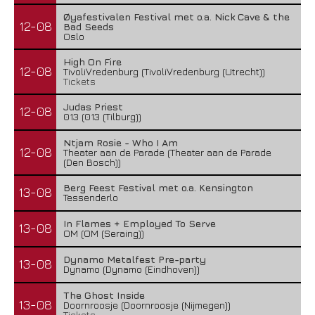
Øyafestivalen Festival met o.a. Nick Cave & the
12-08
Bad Seeds
Oslo
High On Fire
12-08
TivoliVredenburg (TivoliVredenburg (Utrecht))
Tickets
Judas Priest
12-08
013 (013 (Tilburg))
Ntjam Rosie - Who I Am
12-08
Theater aan de Parade (Theater aan de Parade
(Den Bosch))
Berg Feest Festival met o.a. Kensington
13-08
Tessenderlo
In Flames + Employed To Serve
13-08
OM (OM (Seraing))
Dynamo Metalfest Pre-party
13-08
Dynamo (Dynamo (Eindhoven))
The Ghost Inside
13-08
Doornroosje (Doornroosje (Nijmegen))
Tickets