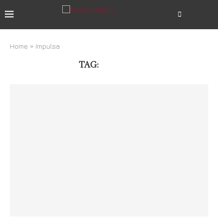
Home
»
Impulsa
TAG:
IMPULSA