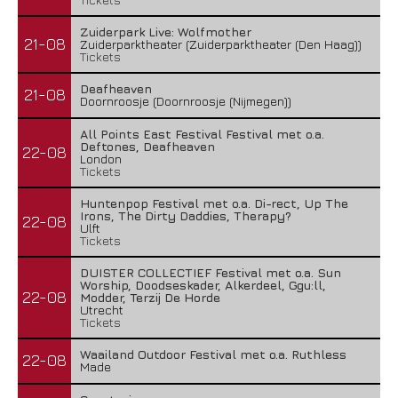
Zuiderpark Live: Wolfmother
21-08
Zuiderparktheater (Zuiderparktheater (Den Haag))
Tickets
Deafheaven
21-08
Doornroosje (Doornroosje (Nijmegen))
All Points East Festival Festival met o.a.
Deftones, Deafheaven
22-08
London
Tickets
Huntenpop Festival met o.a. Di-rect, Up The
Irons, The Dirty Daddies, Therapy?
22-08
Ulft
Tickets
DUISTER COLLECTIEF Festival met o.a. Sun
Worship, Doodseskader, Alkerdeel, Ggu:ll,
22-08
Modder, Terzij De Horde
Utrecht
Tickets
Waailand Outdoor Festival met o.a. Ruthless
22-08
Made