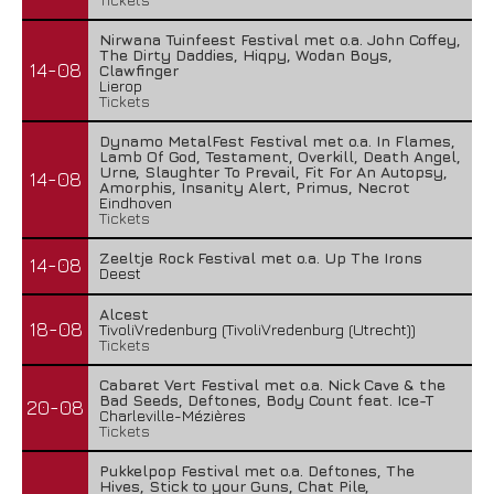
Nirwana Tuinfeest Festival met o.a. John Coffey,
The Dirty Daddies, Hiqpy, Wodan Boys,
14-08
Clawfinger
Lierop
Tickets
Dynamo MetalFest Festival met o.a. In Flames,
Lamb Of God, Testament, Overkill, Death Angel,
Urne, Slaughter To Prevail, Fit For An Autopsy,
14-08
Amorphis, Insanity Alert, Primus, Necrot
Eindhoven
Tickets
Zeeltje Rock Festival met o.a. Up The Irons
14-08
Deest
Alcest
18-08
TivoliVredenburg (TivoliVredenburg (Utrecht))
Tickets
Cabaret Vert Festival met o.a. Nick Cave & the
Bad Seeds, Deftones, Body Count feat. Ice-T
20-08
Charleville-Mézières
Tickets
Pukkelpop Festival met o.a. Deftones, The
Hives, Stick to your Guns, Chat Pile,