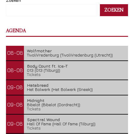
Zoeken
ZOEKEN
AGENDA
Wolfmother
08-08
TivoliVredenburg (TivoliVredenburg (Utrecht))
Body Count ft. Ice-T
08-08
013 (013 (Tilburg))
Tickets
Hatebreed
09-08
Het Bolwerk (Het Bolwerk (Sneek))
Midnight
09-08
Bibelot (Bibelot (Dordrecht))
Tickets
Spectral Wound
09-08
Hall Of Fame (Hall Of Fame (Tilburg))
Tickets