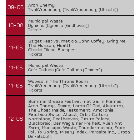
Arch Enemy
09-08
TivoliVredenburg (TivoliVredenburg (Utrecht))
Municipal Waste
10-08
Dynamo (Dynamo (Eindhoven))
Tickets
Sziget Festival met o.a. John Coffey, Bring Me
The Horizon, Health
11-08
Óbudai Eiland, Budapest
Tickets
Municipal Waste
11-08
Cafe Calluna (Cafe Calluna (Ommen))
Wolves In The Throne Room
11-08
TivoliVredenburg (TivoliVredenburg (Utrecht))
Tickets
Summer Breeze Festival met o.a. In Flames,
Arch Enemy, Saxon, Lamb Of God, Alestorm,
The Ghost Inside, Testament, Amorphis,
Paleface Swiss, Alcest, Orbit Culture,
12-08
Northlane, Deafheaven, Future Palace,
Blackbraid, Der Weg Einer Freiheit, Alien Ant
Farm, Municipal Waste, Thundermother, From
Fall To Spring, Misery Index, Parasite inc., Groza
Dinkelsbühl