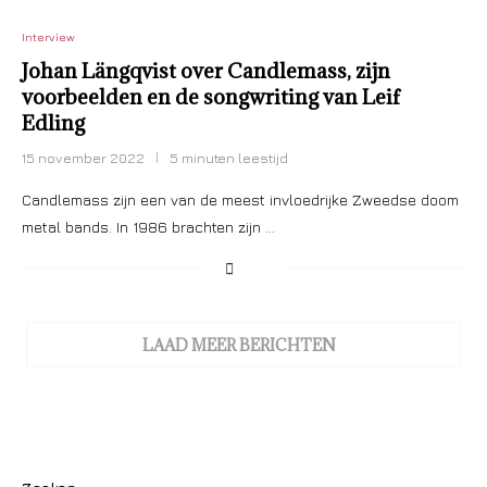
Interview
Johan Längqvist over Candlemass, zijn
voorbeelden en de songwriting van Leif
Edling
15 november 2022
5 minuten leestijd
Candlemass zijn een van de meest invloedrijke Zweedse doom
metal bands. In 1986 brachten zijn …
LAAD MEER BERICHTEN