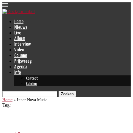
Home
Nieuws
Live
Album
Interview
Video
Column
Prijsvraag
Agenda
Info
Contact
Colofon
Zoeken
Home
»
Inner Nova Music
Tag:
Inner Nova Music