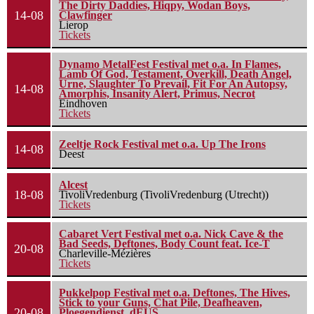
The Dirty Daddies, Hiqpy, Wodan Boys,
14-08
Clawfinger
Lierop
Tickets
Dynamo MetalFest Festival met o.a. In Flames,
Lamb Of God, Testament, Overkill, Death Angel,
Urne, Slaughter To Prevail, Fit For An Autopsy,
14-08
Amorphis, Insanity Alert, Primus, Necrot
Eindhoven
Tickets
Zeeltje Rock Festival met o.a. Up The Irons
14-08
Deest
Alcest
18-08
TivoliVredenburg (TivoliVredenburg (Utrecht))
Tickets
Cabaret Vert Festival met o.a. Nick Cave & the
Bad Seeds, Deftones, Body Count feat. Ice-T
20-08
Charleville-Mézières
Tickets
Pukkelpop Festival met o.a. Deftones, The Hives,
Stick to your Guns, Chat Pile, Deafheaven,
20-08
Ploegendienst, dEUS