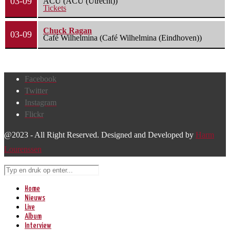
03-09
ACU (ACU (Utrecht))
Tickets
Chuck Ragan
03-09
Café Wilhelmina (Café Wilhelmina (Eindhoven))
Facebook
Twitter
Instagram
Flickr
@2023 - All Right Reserved. Designed and Developed by
Harm
Lourenssen
Home
Nieuws
Live
Album
Interview