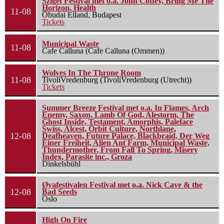
Sziget Festival met o.a. John Coffey, Bring Me The
Horizon, Health
11-08
Óbudai Eiland, Budapest
Tickets
Municipal Waste
11-08
Cafe Calluna (Cafe Calluna (Ommen))
Wolves In The Throne Room
11-08
TivoliVredenburg (TivoliVredenburg (Utrecht))
Tickets
Summer Breeze Festival met o.a. In Flames, Arch
Enemy, Saxon, Lamb Of God, Alestorm, The
Ghost Inside, Testament, Amorphis, Paleface
Swiss, Alcest, Orbit Culture, Northlane,
12-08
Deafheaven, Future Palace, Blackbraid, Der Weg
Einer Freiheit, Alien Ant Farm, Municipal Waste,
Thundermother, From Fall To Spring, Misery
Index, Parasite inc., Groza
Dinkelsbühl
Øyafestivalen Festival met o.a. Nick Cave & the
12-08
Bad Seeds
Oslo
High On Fire