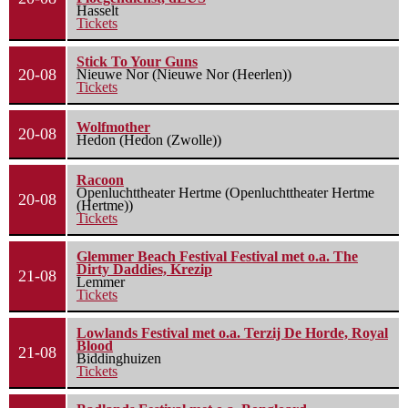
Hasselt
Tickets
Stick To Your Guns
20-08
Nieuwe Nor (Nieuwe Nor (Heerlen))
Tickets
Wolfmother
20-08
Hedon (Hedon (Zwolle))
Racoon
Openluchttheater Hertme (Openluchttheater Hertme
20-08
(Hertme))
Tickets
Glemmer Beach Festival Festival met o.a. The
Dirty Daddies, Krezip
21-08
Lemmer
Tickets
Lowlands Festival met o.a. Terzij De Horde, Royal
Blood
21-08
Biddinghuizen
Tickets