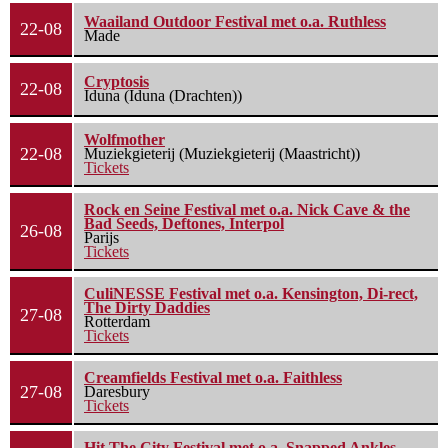
Waailand Outdoor Festival met o.a. Ruthless
22-08
Made
Cryptosis
22-08
Iduna (Iduna (Drachten))
Wolfmother
22-08
Muziekgieterij (Muziekgieterij (Maastricht))
Tickets
Rock en Seine Festival met o.a. Nick Cave & the
Bad Seeds, Deftones, Interpol
26-08
Parijs
Tickets
CuliNESSE Festival met o.a. Kensington, Di-rect,
The Dirty Daddies
27-08
Rotterdam
Tickets
Creamfields Festival met o.a. Faithless
27-08
Daresbury
Tickets
Hit The City Festival met o.a. Snapped Ankles,