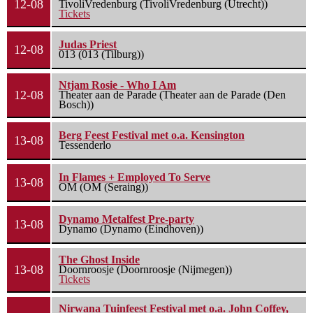
12-08
TivoliVredenburg (TivoliVredenburg (Utrecht))
Tickets
Judas Priest
12-08
013 (013 (Tilburg))
Ntjam Rosie - Who I Am
12-08
Theater aan de Parade (Theater aan de Parade (Den
Bosch))
Berg Feest Festival met o.a. Kensington
13-08
Tessenderlo
In Flames + Employed To Serve
13-08
OM (OM (Seraing))
Dynamo Metalfest Pre-party
13-08
Dynamo (Dynamo (Eindhoven))
The Ghost Inside
13-08
Doornroosje (Doornroosje (Nijmegen))
Tickets
Nirwana Tuinfeest Festival met o.a. John Coffey,