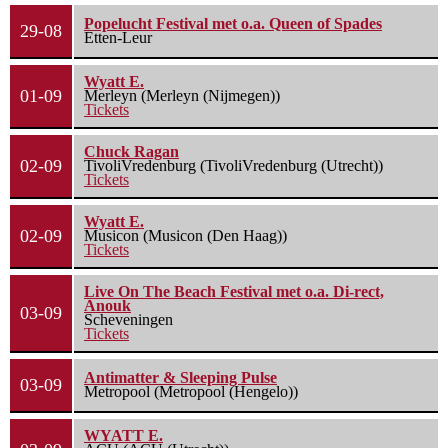
Popelucht Festival met o.a. Queen of Spades
29-08
Etten-Leur
Wyatt E.
01-09
Merleyn (Merleyn (Nijmegen))
Tickets
Chuck Ragan
02-09
TivoliVredenburg (TivoliVredenburg (Utrecht))
Tickets
Wyatt E.
02-09
Musicon (Musicon (Den Haag))
Tickets
Live On The Beach Festival met o.a. Di-rect,
Anouk
03-09
Scheveningen
Tickets
Antimatter & Sleeping Pulse
03-09
Metropool (Metropool (Hengelo))
WYATT E.