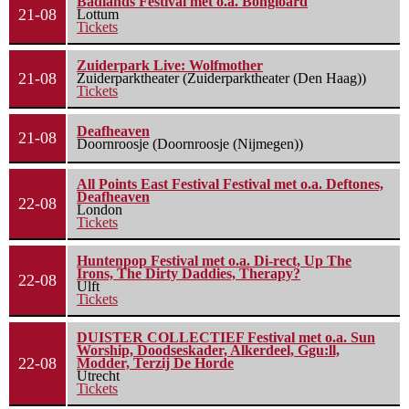
Badlands Festival met o.a. Bongloard
21-08
Lottum
Tickets
Zuiderpark Live: Wolfmother
21-08
Zuiderparktheater (Zuiderparktheater (Den Haag))
Tickets
Deafheaven
21-08
Doornroosje (Doornroosje (Nijmegen))
All Points East Festival Festival met o.a. Deftones,
Deafheaven
22-08
London
Tickets
Huntenpop Festival met o.a. Di-rect, Up The
Irons, The Dirty Daddies, Therapy?
22-08
Ulft
Tickets
DUISTER COLLECTIEF Festival met o.a. Sun
Worship, Doodseskader, Alkerdeel, Ggu:ll,
22-08
Modder, Terzij De Horde
Utrecht
Tickets