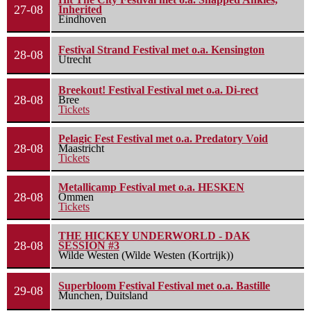
27-08
Inherited
Eindhoven
Festival Strand Festival met o.a. Kensington
28-08
Utrecht
Breekout! Festival Festival met o.a. Di-rect
28-08
Bree
Tickets
Pelagic Fest Festival met o.a. Predatory Void
28-08
Maastricht
Tickets
Metallicamp Festival met o.a. HESKEN
28-08
Ommen
Tickets
THE HICKEY UNDERWORLD - DAK
28-08
SESSION #3
Wilde Westen (Wilde Westen (Kortrijk))
Superbloom Festival Festival met o.a. Bastille
29-08
Munchen, Duitsland