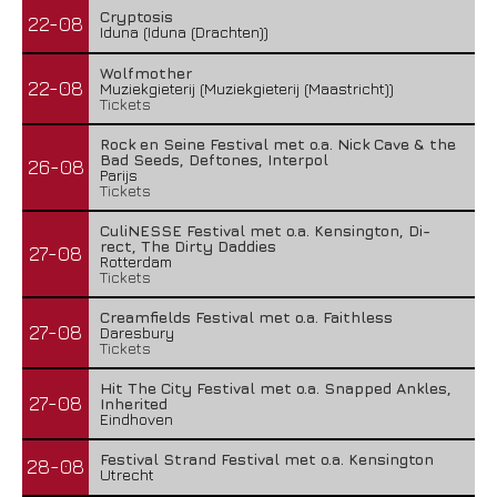
Cryptosis
22-08
Iduna (Iduna (Drachten))
Wolfmother
22-08
Muziekgieterij (Muziekgieterij (Maastricht))
Tickets
Rock en Seine Festival met o.a. Nick Cave & the
Bad Seeds, Deftones, Interpol
26-08
Parijs
Tickets
CuliNESSE Festival met o.a. Kensington, Di-
rect, The Dirty Daddies
27-08
Rotterdam
Tickets
Creamfields Festival met o.a. Faithless
27-08
Daresbury
Tickets
Hit The City Festival met o.a. Snapped Ankles,
27-08
Inherited
Eindhoven
Festival Strand Festival met o.a. Kensington
28-08
Utrecht