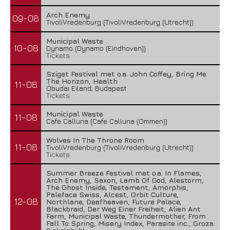
Arch Enemy
09-08
TivoliVredenburg (TivoliVredenburg (Utrecht))
Municipal Waste
10-08
Dynamo (Dynamo (Eindhoven))
Tickets
Sziget Festival met o.a. John Coffey, Bring Me
The Horizon, Health
11-08
Óbudai Eiland, Budapest
Tickets
Municipal Waste
11-08
Cafe Calluna (Cafe Calluna (Ommen))
Wolves In The Throne Room
11-08
TivoliVredenburg (TivoliVredenburg (Utrecht))
Tickets
Summer Breeze Festival met o.a. In Flames,
Arch Enemy, Saxon, Lamb Of God, Alestorm,
The Ghost Inside, Testament, Amorphis,
Paleface Swiss, Alcest, Orbit Culture,
12-08
Northlane, Deafheaven, Future Palace,
Blackbraid, Der Weg Einer Freiheit, Alien Ant
Farm, Municipal Waste, Thundermother, From
Fall To Spring, Misery Index, Parasite inc., Groza