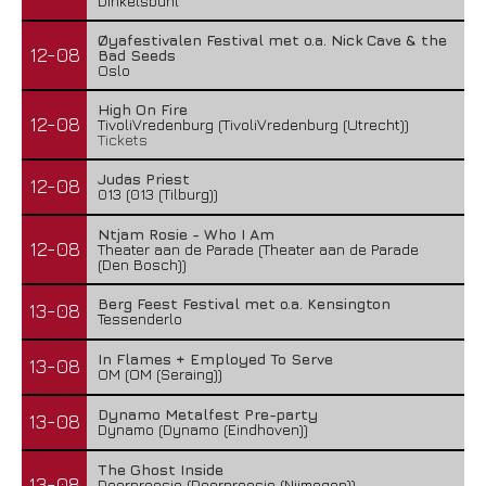
Dinkelsbühl
Øyafestivalen Festival met o.a. Nick Cave & the
12-08
Bad Seeds
Oslo
High On Fire
12-08
TivoliVredenburg (TivoliVredenburg (Utrecht))
Tickets
Judas Priest
12-08
013 (013 (Tilburg))
Ntjam Rosie - Who I Am
12-08
Theater aan de Parade (Theater aan de Parade
(Den Bosch))
Berg Feest Festival met o.a. Kensington
13-08
Tessenderlo
In Flames + Employed To Serve
13-08
OM (OM (Seraing))
Dynamo Metalfest Pre-party
13-08
Dynamo (Dynamo (Eindhoven))
The Ghost Inside
13-08
Doornroosje (Doornroosje (Nijmegen))