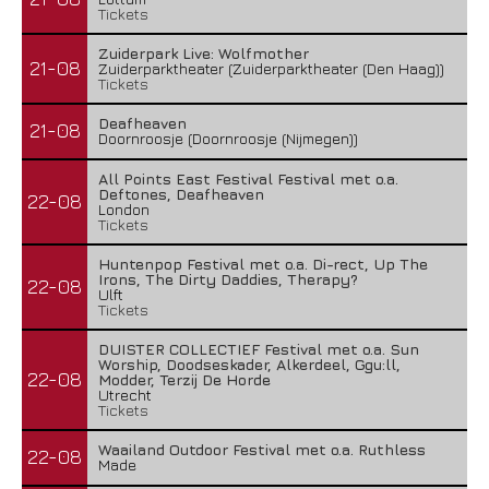
Tickets
Zuiderpark Live: Wolfmother
21-08
Zuiderparktheater (Zuiderparktheater (Den Haag))
Tickets
Deafheaven
21-08
Doornroosje (Doornroosje (Nijmegen))
All Points East Festival Festival met o.a.
Deftones, Deafheaven
22-08
London
Tickets
Huntenpop Festival met o.a. Di-rect, Up The
Irons, The Dirty Daddies, Therapy?
22-08
Ulft
Tickets
DUISTER COLLECTIEF Festival met o.a. Sun
Worship, Doodseskader, Alkerdeel, Ggu:ll,
22-08
Modder, Terzij De Horde
Utrecht
Tickets
Waailand Outdoor Festival met o.a. Ruthless
22-08
Made