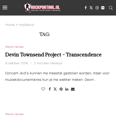
Home
»
insideout
TAG:
INSIDEOUT
Album review
Devin Townsend Project – Transcendence
9 oktober 2016
2 minuten leestijd
Concert-dvd’s kunnen me meestal gestolen worden, maar voor
muziekdocumentaires kun je me wakker maken. Devin …
Album review