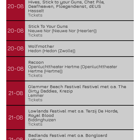
Hives, Stick to your Guns, Chat Pile,
20-08
Deafheaven, Ploegendienst, dEUS
Hasselt
Tickets
Stick To Your Guns
20-08
Nieuwe Nor (Nieuwe Nor (Heerlen))
Tickets
Wolfmother
20-08
Hedon (Hedon (Zwolle))
Racoon
Openluchttheater Hertme (Openluchttheater
20-08
Hertme (Hertme))
Tickets
Glemmer Beach Festival Festival met o.a. The
Dirty Daddies, Krezip
21-08
Lemmer
Tickets
Lowlands Festival met o.a. Terzij De Horde,
Royal Blood
21-08
Biddinghuizen
Tickets
Badlands Festival met o.a. Bongloard
21-08
Lottum