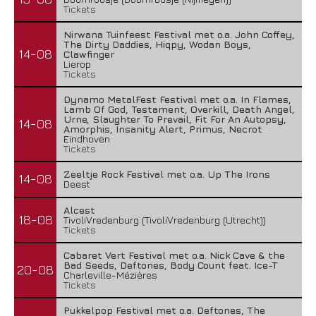
Tickets
Nirwana Tuinfeest Festival met o.a. John Coffey,
The Dirty Daddies, Hiqpy, Wodan Boys,
14-08
Clawfinger
Lierop
Tickets
Dynamo MetalFest Festival met o.a. In Flames,
Lamb Of God, Testament, Overkill, Death Angel,
Urne, Slaughter To Prevail, Fit For An Autopsy,
14-08
Amorphis, Insanity Alert, Primus, Necrot
Eindhoven
Tickets
Zeeltje Rock Festival met o.a. Up The Irons
14-08
Deest
Alcest
18-08
TivoliVredenburg (TivoliVredenburg (Utrecht))
Tickets
Cabaret Vert Festival met o.a. Nick Cave & the
Bad Seeds, Deftones, Body Count feat. Ice-T
20-08
Charleville-Mézières
Tickets
Pukkelpop Festival met o.a. Deftones, The