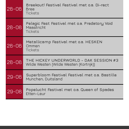
Breekout! Festival Festival met o.a. Di-rect
28-08
Bree
Tickets
Pelagic Fest Festival met o.a. Predatory Void
28-08
Maastricht
Tickets
Metallicamp Festival met o.a. HESKEN
28-08
Ommen
Tickets
THE HICKEY UNDERWORLD - DAK SESSION #3
28-08
Wilde Westen (Wilde Westen (Kortrijk))
Superbloom Festival Festival met o.a. Bastille
29-08
Munchen, Duitsland
Popelucht Festival met o.a. Queen of Spades
29-08
Etten-Leur