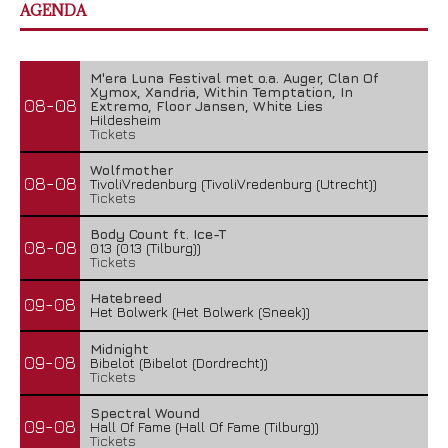
AGENDA
M'era Luna Festival met o.a. Auger, Clan Of
Xymox, Xandria, Within Temptation, In
08-08
Extremo, Floor Jansen, White Lies
Hildesheim
Tickets
Wolfmother
08-08
TivoliVredenburg (TivoliVredenburg (Utrecht))
Tickets
Body Count ft. Ice-T
08-08
013 (013 (Tilburg))
Tickets
Hatebreed
09-08
Het Bolwerk (Het Bolwerk (Sneek))
Midnight
09-08
Bibelot (Bibelot (Dordrecht))
Tickets
Spectral Wound
09-08
Hall Of Fame (Hall Of Fame (Tilburg))
Tickets