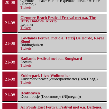
Openluchttheater Hertme (Openluchttheater Hertme
20-08
(Hertme))
Tickets
Glemmer Beach Festival Festival met o.a. The
Dirty Daddies, Krezip
21-08
Lemmer
Tickets
Lowlands Festival met o.a. Terzij De Horde, Royal
Blood
21-08
Biddinghuizen
Tickets
Badlands Festival met o.a. Bongloard
21-08
Lottum
Tickets
Zuiderpark Live: Wolfmother
21-08
Zuiderparktheater (Zuiderparktheater (Den Haag))
Tickets
Deafheaven
21-08
Doornroosje (Doornroosje (Nijmegen))
All Points East Festival Festival met o.a. Deftones,