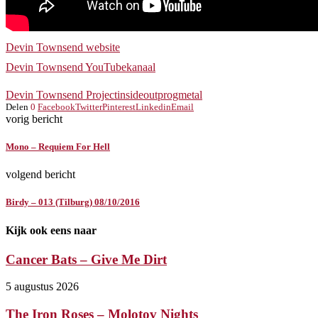
Devin Townsend website
Devin Townsend YouTubekanaal
Devin Townsend Project
insideout
progmetal
Delen
0
Facebook
Twitter
Pinterest
Linkedin
Email
vorig bericht
Mono – Requiem For Hell
volgend bericht
Birdy – 013 (Tilburg) 08/10/2016
Kijk ook eens naar
Cancer Bats – Give Me Dirt
5 augustus 2026
The Iron Roses – Molotov Nights