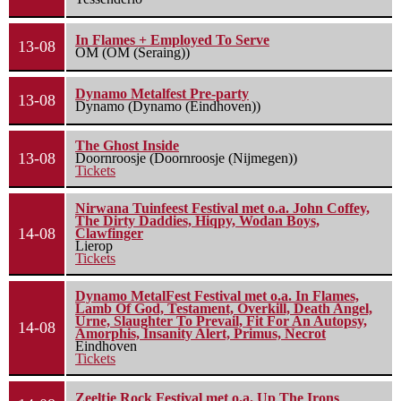
In Flames + Employed To Serve
13-08
OM (OM (Seraing))
Dynamo Metalfest Pre-party
13-08
Dynamo (Dynamo (Eindhoven))
The Ghost Inside
13-08
Doornroosje (Doornroosje (Nijmegen))
Tickets
Nirwana Tuinfeest Festival met o.a. John Coffey,
The Dirty Daddies, Hiqpy, Wodan Boys,
14-08
Clawfinger
Lierop
Tickets
Dynamo MetalFest Festival met o.a. In Flames,
Lamb Of God, Testament, Overkill, Death Angel,
Urne, Slaughter To Prevail, Fit For An Autopsy,
14-08
Amorphis, Insanity Alert, Primus, Necrot
Eindhoven
Tickets
Zeeltje Rock Festival met o.a. Up The Irons