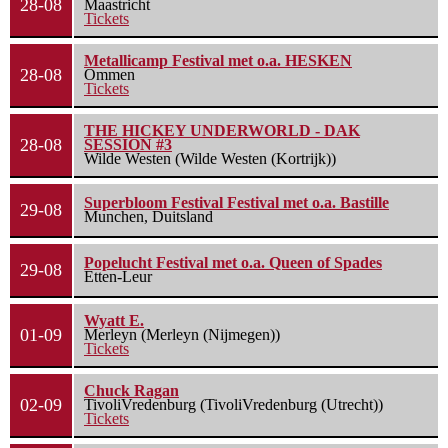
28-08
Maastricht
Tickets
Metallicamp Festival met o.a. HESKEN
28-08
Ommen
Tickets
THE HICKEY UNDERWORLD - DAK
28-08
SESSION #3
Wilde Westen (Wilde Westen (Kortrijk))
Superbloom Festival Festival met o.a. Bastille
29-08
Munchen, Duitsland
Popelucht Festival met o.a. Queen of Spades
29-08
Etten-Leur
Wyatt E.
01-09
Merleyn (Merleyn (Nijmegen))
Tickets
Chuck Ragan
02-09
TivoliVredenburg (TivoliVredenburg (Utrecht))
Tickets