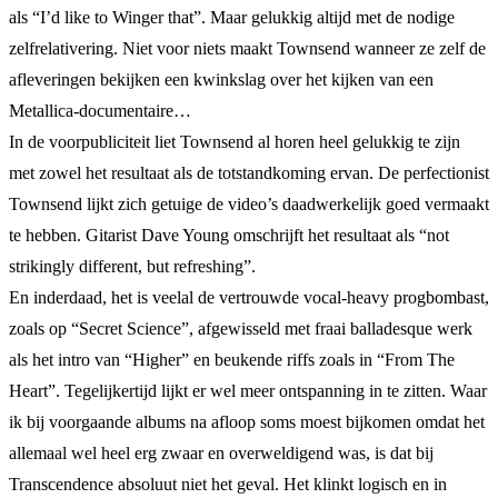
als “I’d like to Winger that”. Maar gelukkig altijd met de nodige
zelfrelativering. Niet voor niets maakt Townsend wanneer ze zelf de
afleveringen bekijken een kwinkslag over het kijken van een
Metallica-documentaire…
In de voorpubliciteit liet Townsend al horen heel gelukkig te zijn
met zowel het resultaat als de totstandkoming ervan. De perfectionist
Townsend lijkt zich getuige de video’s daadwerkelijk goed vermaakt
te hebben. Gitarist Dave Young omschrijft het resultaat als “not
strikingly different, but refreshing”.
En inderdaad, het is veelal de vertrouwde vocal-heavy progbombast,
zoals op “Secret Science”, afgewisseld met fraai balladesque werk
als het intro van “Higher” en beukende riffs zoals in “From The
Heart”. Tegelijkertijd lijkt er wel meer ontspanning in te zitten. Waar
ik bij voorgaande albums na afloop soms moest bijkomen omdat het
allemaal wel heel erg zwaar en overweldigend was, is dat bij
Transcendence absoluut niet het geval. Het klinkt logisch en in