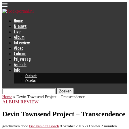
Home
Nieuws
Live
Album
Interview
Video
Column
Prijsvraag
Agenda
Info
Contact
Colofon
Zoeken
Home
»
Devin Townsend Project – Transcendence
ALBUM REVIEW
Devin Townsend Project – Transcendence
geschreven door
Eric van den Bosch
9 oktober 2016
711
views
2 minuten