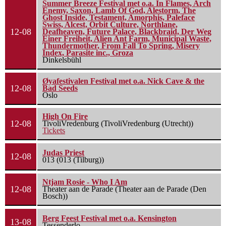
Summer Breeze Festival met o.a. In Flames, Arch
Enemy, Saxon, Lamb Of God, Alestorm, The
Ghost Inside, Testament, Amorphis, Paleface
Swiss, Alcest, Orbit Culture, Northlane,
12-08
Deafheaven, Future Palace, Blackbraid, Der Weg
Einer Freiheit, Alien Ant Farm, Municipal Waste,
Thundermother, From Fall To Spring, Misery
Index, Parasite inc., Groza
Dinkelsbühl
Øyafestivalen Festival met o.a. Nick Cave & the
12-08
Bad Seeds
Oslo
High On Fire
12-08
TivoliVredenburg (TivoliVredenburg (Utrecht))
Tickets
Judas Priest
12-08
013 (013 (Tilburg))
Ntjam Rosie - Who I Am
12-08
Theater aan de Parade (Theater aan de Parade (Den
Bosch))
Berg Feest Festival met o.a. Kensington
13-08
Tessenderlo