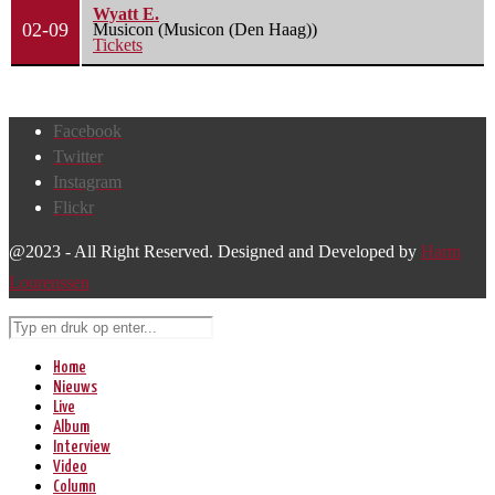
Wyatt E.
02-09
Musicon (Musicon (Den Haag))
Tickets
Facebook
Twitter
Instagram
Flickr
@2023 - All Right Reserved. Designed and Developed by
Harm
Lourenssen
Home
Nieuws
Live
Album
Interview
Video
Column