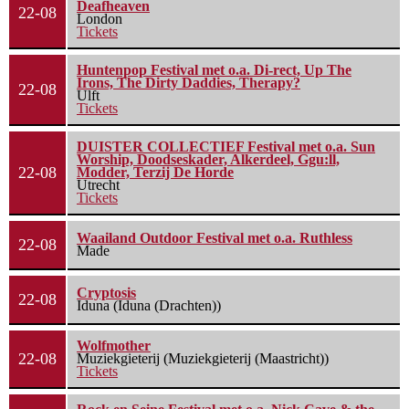
Deafheaven
22-08
London
Tickets
Huntenpop Festival met o.a. Di-rect, Up The
Irons, The Dirty Daddies, Therapy?
22-08
Ulft
Tickets
DUISTER COLLECTIEF Festival met o.a. Sun
Worship, Doodseskader, Alkerdeel, Ggu:ll,
22-08
Modder, Terzij De Horde
Utrecht
Tickets
Waailand Outdoor Festival met o.a. Ruthless
22-08
Made
Cryptosis
22-08
Iduna (Iduna (Drachten))
Wolfmother
22-08
Muziekgieterij (Muziekgieterij (Maastricht))
Tickets