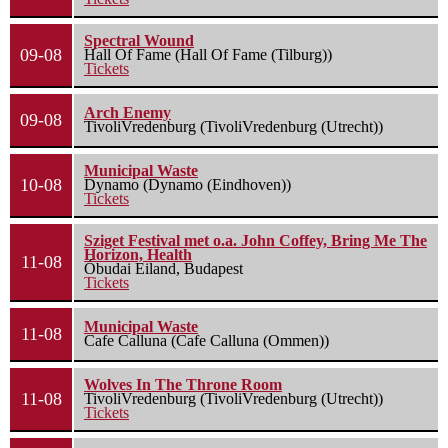
Spectral Wound
09-08
Hall Of Fame (Hall Of Fame (Tilburg))
Tickets
Arch Enemy
09-08
TivoliVredenburg (TivoliVredenburg (Utrecht))
Municipal Waste
10-08
Dynamo (Dynamo (Eindhoven))
Tickets
Sziget Festival met o.a. John Coffey, Bring Me The
Horizon, Health
11-08
Óbudai Eiland, Budapest
Tickets
Municipal Waste
11-08
Cafe Calluna (Cafe Calluna (Ommen))
Wolves In The Throne Room
11-08
TivoliVredenburg (TivoliVredenburg (Utrecht))
Tickets