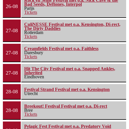
Rock en Seine Festival met o.a. Nick Cave & the
Bad Seeds, Deftones, Interpol
26-08
Parijs
Tickets
CuliNESSE Festival met o.a. Kensington, Di-rect,
The Dirty Daddies
27-08
Rotterdam
Tickets
Creamfields Festival met o.a. Faithless
27-08
Daresbury
Tickets
Hit The City Festival met o.a. Snapped Ankles,
27-08
Inherited
Eindhoven
Festival Strand Festival met o.a. Kensington
28-08
Utrecht
Breekout! Festival Festival met o.a. Di-rect
28-08
Bree
Tickets
Pelagic Fest Festival met o.a. Predatory Void