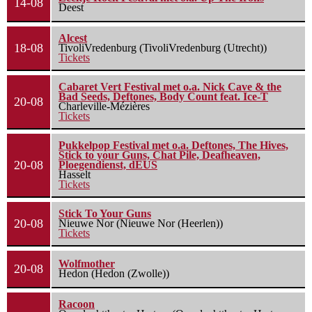
14-08
Deest
Alcest
18-08
TivoliVredenburg (TivoliVredenburg (Utrecht))
Tickets
Cabaret Vert Festival met o.a. Nick Cave & the
Bad Seeds, Deftones, Body Count feat. Ice-T
20-08
Charleville-Mézières
Tickets
Pukkelpop Festival met o.a. Deftones, The Hives,
Stick to your Guns, Chat Pile, Deafheaven,
20-08
Ploegendienst, dEUS
Hasselt
Tickets
Stick To Your Guns
20-08
Nieuwe Nor (Nieuwe Nor (Heerlen))
Tickets
Wolfmother
20-08
Hedon (Hedon (Zwolle))
Racoon