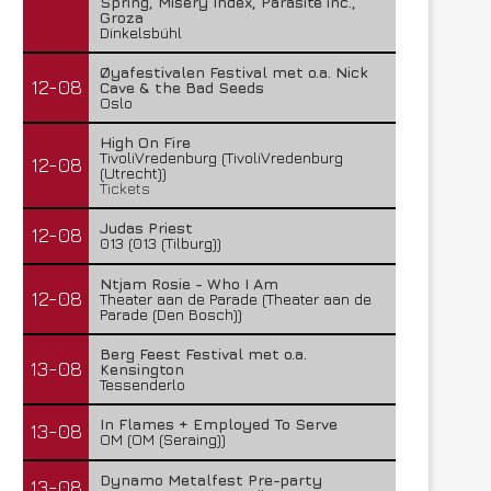
Spring, Misery Index, Parasite inc.,
Groza
Dinkelsbühl
Øyafestivalen Festival met o.a. Nick
12-08
Cave & the Bad Seeds
Oslo
High On Fire
TivoliVredenburg (TivoliVredenburg
12-08
(Utrecht))
Tickets
Judas Priest
12-08
013 (013 (Tilburg))
Ntjam Rosie - Who I Am
12-08
Theater aan de Parade (Theater aan de
Parade (Den Bosch))
Berg Feest Festival met o.a.
13-08
Kensington
Tessenderlo
In Flames + Employed To Serve
13-08
OM (OM (Seraing))
Dynamo Metalfest Pre-party
13-08