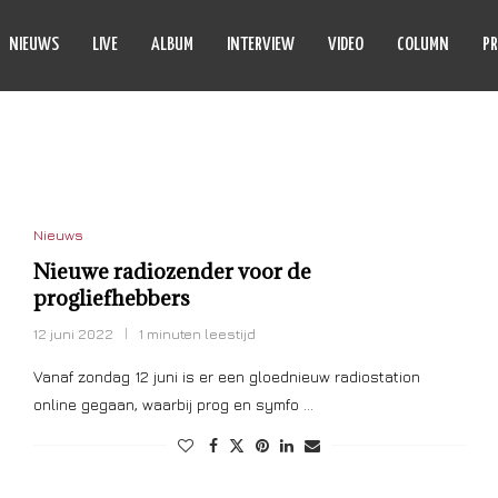
NIEUWS
LIVE
ALBUM
INTERVIEW
VIDEO
COLUMN
PR
TERNETRADIO
Nieuws
Nieuwe radiozender voor de
progliefhebbers
12 juni 2022
1 minuten leestijd
Vanaf zondag 12 juni is er een gloednieuw radiostation
online gegaan, waarbij prog en symfo …