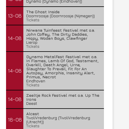
Dynamo (Dynamo (Eindhoven))
The Ghost Inside
13-08
Doornroosje (Doornroosje (Nijmegen))
Tickets
Nirwana Tuinfeest Festival met o.a.
John Coffey, The Dirty Daddies,
14-08
Hiqpy, Wodan Boys, Clawfinger
Lierop
Tickets
Dynamo MetalFest Festival met o.a.
In Flames, Lamb Of God, Testament,
Overkill, Death Angel, Urne,
Slaughter To Prevail, Fit For An
14-08
Autopsy, Amorphis, Insanity Alert,
Primus, Necrot
Eindhoven
Tickets
Zeeltje Rock Festival met o.a. Up The
14-08
Irons
Deest
Alcest
TivoliVredenburg (TivoliVredenburg
18-08
(Utrecht))
Tickets