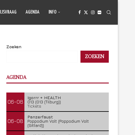
IJSVRAAG
AGENDA
INFO
Zoeken
ZOEKEN
AGENDA
Igorrr + HEALTH
06-08
013 (013 (Tilburg))
Tickets
Panzerfaust
06-08
Poppodium Volt (Poppodium Volt
(Sittard))