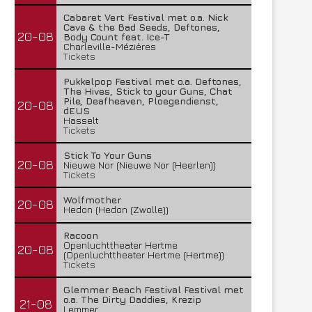
Cabaret Vert Festival met o.a. Nick
Cave & the Bad Seeds, Deftones,
20-08
Body Count feat. Ice-T
Charleville-Mézières
Tickets
Pukkelpop Festival met o.a. Deftones,
The Hives, Stick to your Guns, Chat
Pile, Deafheaven, Ploegendienst,
20-08
dEUS
Hasselt
Tickets
Stick To Your Guns
20-08
Nieuwe Nor (Nieuwe Nor (Heerlen))
Tickets
Wolfmother
20-08
Hedon (Hedon (Zwolle))
Racoon
Openluchttheater Hertme
20-08
(Openluchttheater Hertme (Hertme))
Tickets
Glemmer Beach Festival Festival met
o.a. The Dirty Daddies, Krezip
21-08
Lemmer