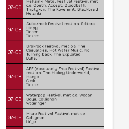
Hellsinki Metal Festival Festival met
o.a. Opeth, Accept, Bloodbath,
07-08
Triptykon, The Kovenant, Blackbraid
Helsinki
Suikerrock Festival met o.a. Editors,
Hiqpy
07-08
Tienen
Tickets
Brakrock Festival met o.a. The
Casualties, Hot Water Music, No
07-08
Turning Back, The Exploited
Duffel
AFF (Absolutely Free Festival) Festival
met o.a. The Hickey Underworld,
07-08
Henge
Genk
Tickets
Waterpop Festival met o.a. Wodan
07-08
Boys, Collignon
Wateringen
Micro Festival Festival met o.a.
07-08
Collignon
Liège