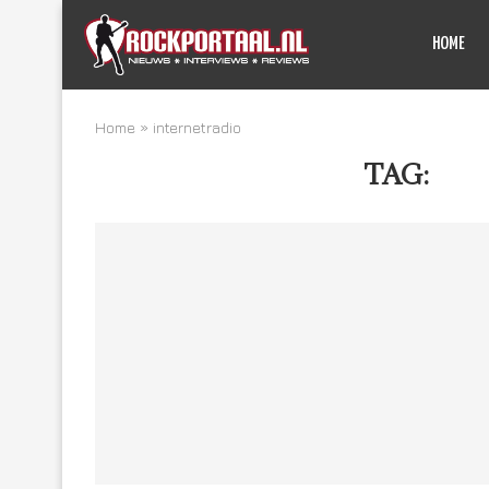
HOME
Home
»
internetradio
TAG:
IN