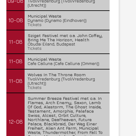
09-08
TivoliVredenburg (TivoliVredenburg
(Utrecht))
Municipal Waste
10-08
Dynamo (Dynamo (Eindhoven))
Tickets
Sziget Festival met o.a. John Coffey,
Bring Me The Horizon, Health
11-08
Óbudai Eiland, Budapest
Tickets
Municipal Waste
11-08
Cafe Calluna (Cafe Calluna (Ommen))
Wolves In The Throne Room
TivoliVredenburg (TivoliVredenburg
11-08
(Utrecht))
Tickets
Summer Breeze Festival met o.a. In
Flames, Arch Enemy, Saxon, Lamb
Of God, Alestorm, The Ghost Inside,
Testament, Amorphis, Paleface
Swiss, Alcest, Orbit Culture,
Northlane, Deafheaven, Future
12-08
Palace, Blackbraid, Der Weg Einer
Freiheit, Alien Ant Farm, Municipal
Waste, Thundermother, From Fall To