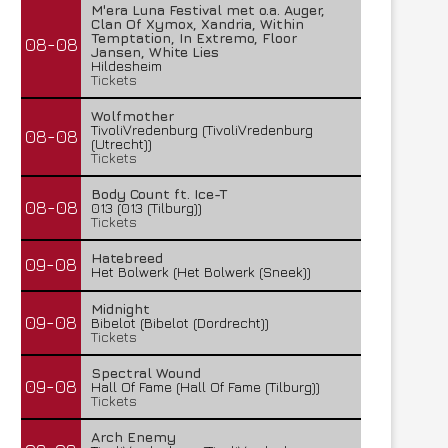
M'era Luna Festival met o.a. Auger,
Clan Of Xymox, Xandria, Within
Temptation, In Extremo, Floor
08-08
Jansen, White Lies
Hildesheim
Tickets
Wolfmother
TivoliVredenburg (TivoliVredenburg
08-08
(Utrecht))
Tickets
Body Count ft. Ice-T
08-08
013 (013 (Tilburg))
Tickets
Hatebreed
09-08
Het Bolwerk (Het Bolwerk (Sneek))
Midnight
09-08
Bibelot (Bibelot (Dordrecht))
Tickets
Spectral Wound
09-08
Hall Of Fame (Hall Of Fame (Tilburg))
Tickets
Arch Enemy