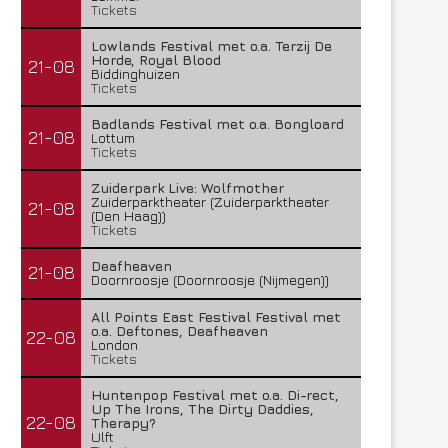
Tickets
Lowlands Festival met o.a. Terzij De
Horde, Royal Blood
21-08
Biddinghuizen
Tickets
Badlands Festival met o.a. Bongloard
21-08
Lottum
Tickets
Zuiderpark Live: Wolfmother
Zuiderparktheater (Zuiderparktheater
21-08
(Den Haag))
Tickets
Deafheaven
21-08
Doornroosje (Doornroosje (Nijmegen))
All Points East Festival Festival met
o.a. Deftones, Deafheaven
22-08
London
Tickets
Huntenpop Festival met o.a. Di-rect,
Up The Irons, The Dirty Daddies,
22-08
Therapy?
Ulft