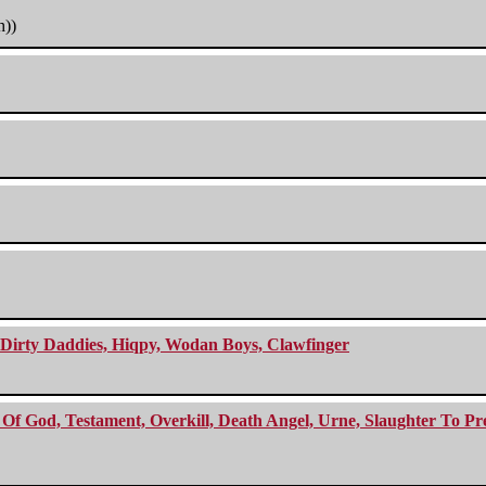
h))
e Dirty Daddies, Hiqpy, Wodan Boys, Clawfinger
f God, Testament, Overkill, Death Angel, Urne, Slaughter To Prev