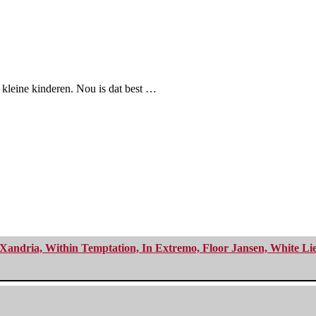
 kleine kinderen. Nou is dat best …
Xandria, Within Temptation, In Extremo, Floor Jansen, White Li