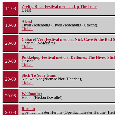
Zeeltje Rock Festival met o.a. Up The Irons
14-08
Deest
Alcest
18-08
TivoliVredenburg (TivoliVredenburg (Utrecht))
Tickets
Cabaret Vert Festival met o.a. Nick Cave & the Bad S
20-08
Charleville-Mézières
Tickets
Pukkelpop Festival met o.a. Deftones, The Hives, Sti
20-08
Hasselt
Tickets
Stick To Your Guns
20-08
Nieuwe Nor (Nieuwe Nor (Heerlen))
Tickets
Wolfmother
20-08
Hedon (Hedon (Zwolle))
Racoon
20-08
Openluchttheater Hertme (Openluchttheater Hertme (Her