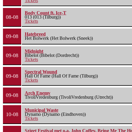
Tickets
Body Count ft. Ice-T
08-08
013 (013 (Tilburg))
Tickets
Hatebreed
09-08
Het Bolwerk (Het Bolwerk (Sneek))
Midnight
09-08
Bibelot (Bibelot (Dordrecht))
Tickets
Spectral Wound
09-08
Hall Of Fame (Hall Of Fame (Tilburg))
Tickets
Arch Enemy
09-08
TivoliVredenburg (TivoliVredenburg (Utrecht))
Municipal Waste
10-08
Dynamo (Dynamo (Eindhoven))
Tickets
Sziget Festival met o.a. John Coffey, Bring Me The H