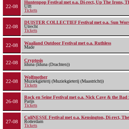
Huntenpop Festival met o.a. Di-rect, Up The Irons, 
22-08
Ulft
Tickets
DUISTER COLLECTIEF Festival met o.a. Sun Worship
22-08
Utrecht
Tickets
Waailand Outdoor Festival met o.a. Ruthless
22-08
Made
Cryptosis
22-08
Iduna (Iduna (Drachten))
Wolfmother
22-08
Muziekgieterij (Muziekgieterij (Maastricht))
Tickets
Rock en Seine Festival met o.a. Nick Cave & the Bad 
26-08
Parijs
Tickets
CuliNESSE Festival met o.a. Kensington, Di-rect, Th
27-08
Rotterdam
Tickets