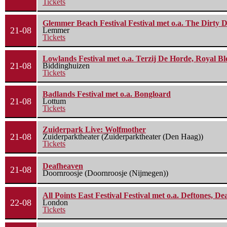
Tickets
Glemmer Beach Festival Festival met o.a. The Dirty D
21-08
Lemmer
Tickets
Lowlands Festival met o.a. Terzij De Horde, Royal B
21-08
Biddinghuizen
Tickets
Badlands Festival met o.a. Bongloard
21-08
Lottum
Tickets
Zuiderpark Live: Wolfmother
21-08
Zuiderparktheater (Zuiderparktheater (Den Haag))
Tickets
Deafheaven
21-08
Doornroosje (Doornroosje (Nijmegen))
All Points East Festival Festival met o.a. Deftones, D
22-08
London
Tickets