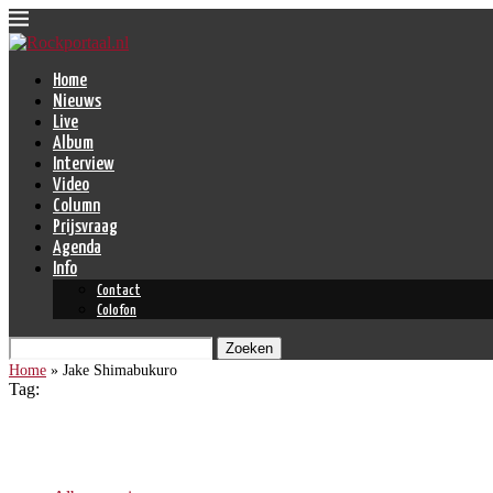
Home
Nieuws
Live
Album
Interview
Video
Column
Prijsvraag
Agenda
Info
Contact
Colofon
Zoeken
Home
»
Jake Shimabukuro
Tag:
Jake Shimabukuro