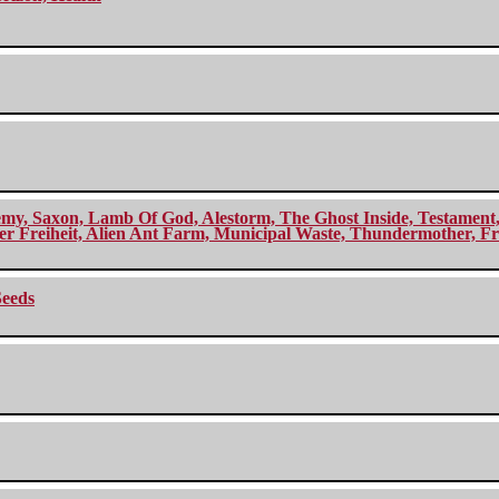
my, Saxon, Lamb Of God, Alestorm, The Ghost Inside, Testament, A
r Freiheit, Alien Ant Farm, Municipal Waste, Thundermother, Fro
Seeds