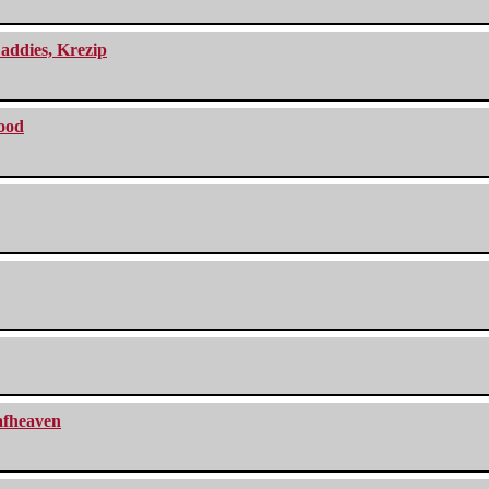
addies, Krezip
lood
eafheaven