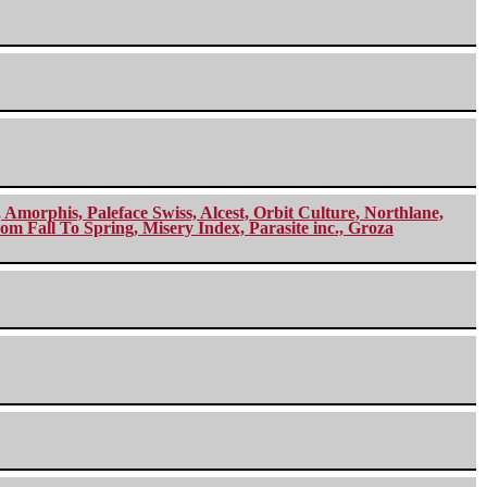
morphis, Paleface Swiss, Alcest, Orbit Culture, Northlane,
m Fall To Spring, Misery Index, Parasite inc., Groza