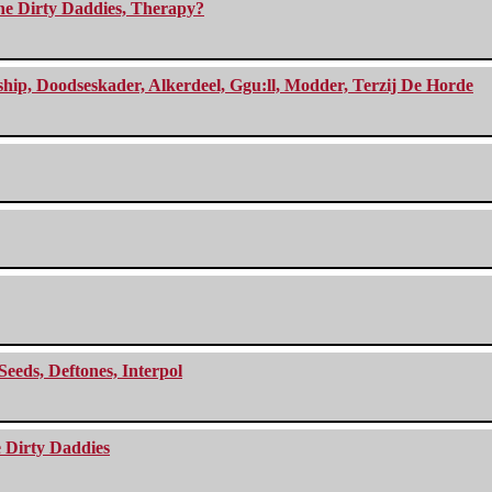
The Dirty Daddies, Therapy?
, Doodseskader, Alkerdeel, Ggu:ll, Modder, Terzij De Horde
Seeds, Deftones, Interpol
e Dirty Daddies