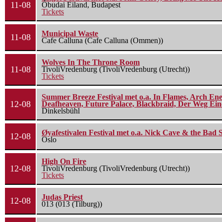
11-08
Óbudai Eiland, Budapest
Tickets
Municipal Waste
11-08
Cafe Calluna (Cafe Calluna (Ommen))
Wolves In The Throne Room
11-08
TivoliVredenburg (TivoliVredenburg (Utrecht))
Tickets
Summer Breeze Festival met o.a. In Flames, Arch Ene
12-08
Deafheaven, Future Palace, Blackbraid, Der Weg Eine
Dinkelsbühl
Øyafestivalen Festival met o.a. Nick Cave & the Bad 
12-08
Oslo
High On Fire
12-08
TivoliVredenburg (TivoliVredenburg (Utrecht))
Tickets
Judas Priest
12-08
013 (013 (Tilburg))