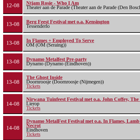
Ntjam Rosie - Who I Am
12-08
Theater aan de Parade (Theater aan de Parade (Den Bosc
Berg Feest Festival met o.a. Kensington
13-08
Tessenderlo
In Flames + Employed To Serve
13-08
OM (OM (Seraing))
Dynamo Metalfest Pre-party
13-08
Dynamo (Dynamo (Eindhoven))
The Ghost Inside
13-08
Doornroosje (Doornroosje (Nijmegen))
Tickets
Nirwana Tuinfeest Festival met o.a. John Coffey, Th
14-08
Lierop
Tickets
Dynamo MetalFest Festival met o.a. In Flames, Lamb O
Necrot
14-08
Eindhoven
Tickets