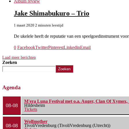
Album review
Jake Shimabukuro – Trio
1 maart 2020
2 minuten leestijd
De ukelele heeft de reputatie van een speelgoedinstrument voor
0
Facebook
Twitter
Pinterest
Linkedin
Email
Laad meer berichten
Zoeken
Zoeken
Agenda
M'era Luna Festival met o.a. Auger, Clan Of Xymox, 
08-08
Hildesheim
Tickets
Wolfmother
08-08
TivoliVredenburg (TivoliVredenburg (Utrecht))