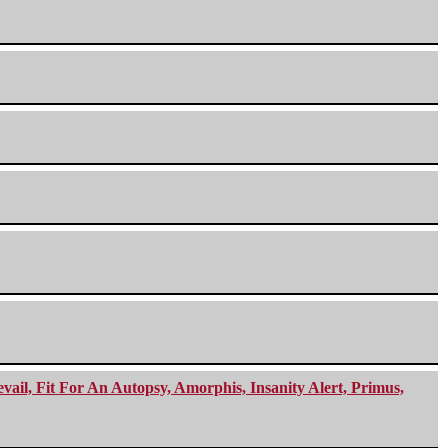
ail, Fit For An Autopsy, Amorphis, Insanity Alert, Primus,