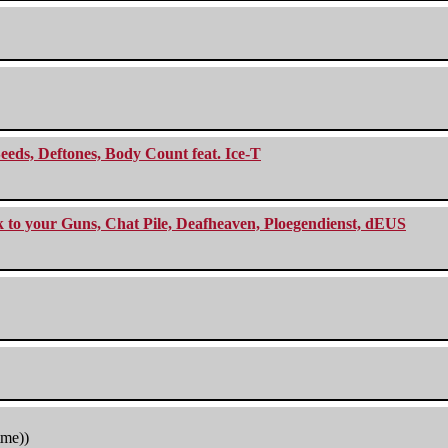
eeds, Deftones, Body Count feat. Ice-T
ck to your Guns, Chat Pile, Deafheaven, Ploegendienst, dEUS
tme))