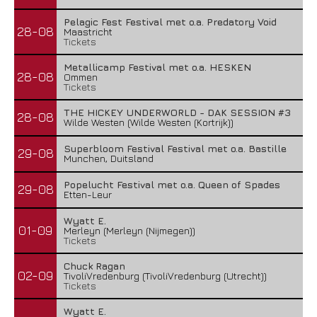
Pelagic Fest Festival met o.a. Predatory Void
28-08
Maastricht
Tickets
Metallicamp Festival met o.a. HESKEN
28-08
Ommen
Tickets
THE HICKEY UNDERWORLD - DAK SESSION #3
28-08
Wilde Westen (Wilde Westen (Kortrijk))
Superbloom Festival Festival met o.a. Bastille
29-08
Munchen, Duitsland
Popelucht Festival met o.a. Queen of Spades
29-08
Etten-Leur
Wyatt E.
01-09
Merleyn (Merleyn (Nijmegen))
Tickets
Chuck Ragan
02-09
TivoliVredenburg (TivoliVredenburg (Utrecht))
Tickets
Wyatt E.