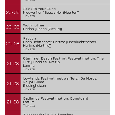
Stick To Your Guns
20-08
Nieuwe Nor (Nieuwe Nor (Heerlen))
Tickets
Wolfmother
20-08
Hedon (Hedon (Zwolle))
Racoon
Openluchttheater Hertme (Openluchttheater
20-08
Hertme (Hertme))
Tickets
Glemmer Beach Festival Festival met o.a. The
Dirty Daddies, Krezip
21-08
Lemmer
Tickets
Lowlands Festival met o.a. Terzij De Horde,
Royal Blood
21-08
Biddinghuizen
Tickets
Badlands Festival met o.a. Bongloard
21-08
Lottum
Tickets
Zuiderpark Live: Wolfmother