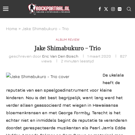
Home
»
Jake Shimabukuro – Trio
ALBUM REVIEW
Jake Shimabukuro – Trio
geschreven door
Eric Van Den Bosch
1 maart 2020
827
views
2 minuten leestijd
De ukelele
heeft de
reputatie van een speelgoedinstrument voor kleine
kinderen. Nou is dat best begrijpelijk, want lang werd het
verder alleen geassocieerd met wiegen in Hawaiiaanse
bloemenkransen en met George Formby. Terecht is het
echter niet en inmiddels begint de reputatie te veranderen
doordat gerespecteerde muzikanten als Pearl Jam’s Eddie