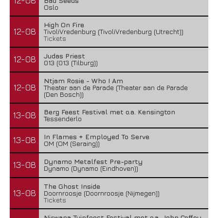
12-08
Bad Seeds
Oslo
High On Fire
12-08
TivoliVredenburg (TivoliVredenburg (Utrecht))
Tickets
Judas Priest
12-08
013 (013 (Tilburg))
Ntjam Rosie - Who I Am
12-08
Theater aan de Parade (Theater aan de Parade
(Den Bosch))
Berg Feest Festival met o.a. Kensington
13-08
Tessenderlo
In Flames + Employed To Serve
13-08
OM (OM (Seraing))
Dynamo Metalfest Pre-party
13-08
Dynamo (Dynamo (Eindhoven))
The Ghost Inside
13-08
Doornroosje (Doornroosje (Nijmegen))
Tickets
Nirwana Tuinfeest Festival met o.a. John Coffey,