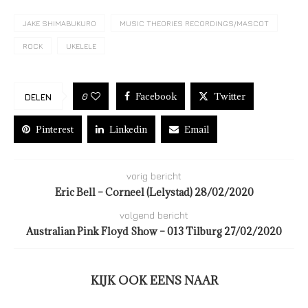
JAKE SHIMABUKURO
MUSIC THEORIES RECORDINGS/MASCOT
ROCK
UKELELE
Facebook
Twitter
0
DELEN
Pinterest
Linkedin
Email
vorig bericht
Eric Bell – Corneel (Lelystad) 28/02/2020
volgend bericht
Australian Pink Floyd Show – 013 Tilburg 27/02/2020
KIJK OOK EENS NAAR