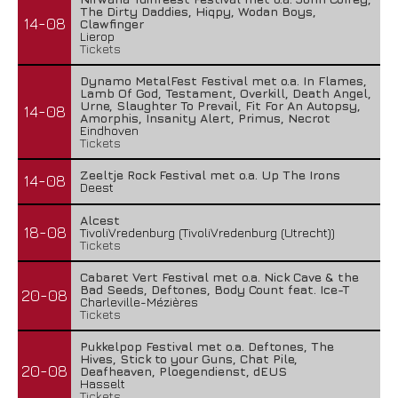
The Dirty Daddies, Hiqpy, Wodan Boys,
14-08
Clawfinger
Lierop
Tickets
Dynamo MetalFest Festival met o.a. In Flames,
Lamb Of God, Testament, Overkill, Death Angel,
Urne, Slaughter To Prevail, Fit For An Autopsy,
14-08
Amorphis, Insanity Alert, Primus, Necrot
Eindhoven
Tickets
Zeeltje Rock Festival met o.a. Up The Irons
14-08
Deest
Alcest
18-08
TivoliVredenburg (TivoliVredenburg (Utrecht))
Tickets
Cabaret Vert Festival met o.a. Nick Cave & the
Bad Seeds, Deftones, Body Count feat. Ice-T
20-08
Charleville-Mézières
Tickets
Pukkelpop Festival met o.a. Deftones, The
Hives, Stick to your Guns, Chat Pile,
20-08
Deafheaven, Ploegendienst, dEUS
Hasselt
Tickets