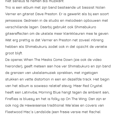
niet serieus te nemen als muzikant.
Trio is een album met zijn band bestaande uit bassist Nolan
Verner en gitarist Dave Preston. Er is gewerkt als bij een soort
jamsessie. Gedrieën in de studio en melodieën opbouwen met
verschillende lagen. Daarbij gebruikt ook Shimabukuro
gitaareffecten om de ukelele meer klankkleuren mee te geven.
Wat erg prettig is dat Verner en Preston net zoveel inbreng
hebben als Shimabukuro, zodat ook in dat opzicht de variatie
groot blijft.
De opener, When The Masks Come Down (zie ook de video
hieronder), geeft meteen aan hoe ver Shimabukuro en zijn band
de grenzen van ukelelemuziek oprekken, met ingetogen
stukken en vette distortion in een en dezelfde track. Het begin
van het album is sowieso relatief stevig. Maar Red Crystal
heeft een Latinvibe, Morning Blue hangt tegen de ambient aan,
Fireflies is bluesy en het is folky op On The Wing. Dan zijn er
ook nog de Hawaiiaanse traditional Wai’alae en covers van
Fleetwood Mac’s Landslide (een fraaie versie met Rachel