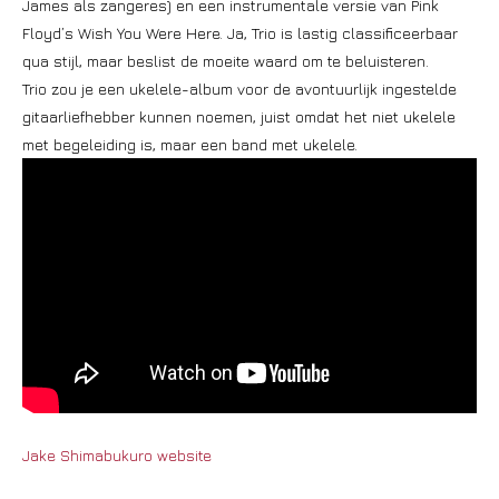
James als zangeres) en een instrumentale versie van Pink
Floyd’s Wish You Were Here. Ja, Trio is lastig classificeerbaar
qua stijl, maar beslist de moeite waard om te beluisteren.
Trio zou je een ukelele-album voor de avontuurlijk ingestelde
gitaarliefhebber kunnen noemen, juist omdat het niet ukelele
met begeleiding is, maar een band met ukelele.
Jake Shimabukuro website