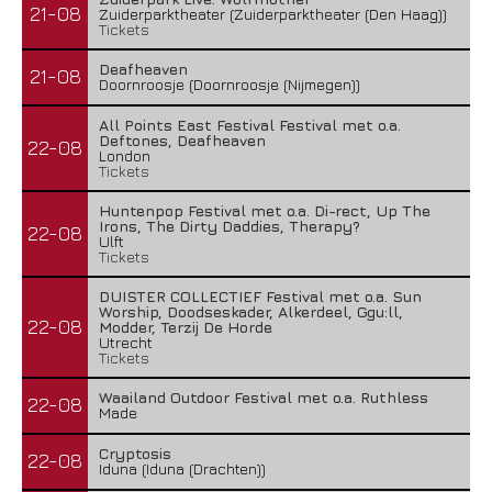
21-08
Zuiderparktheater (Zuiderparktheater (Den Haag))
Tickets
Deafheaven
21-08
Doornroosje (Doornroosje (Nijmegen))
All Points East Festival Festival met o.a.
Deftones, Deafheaven
22-08
London
Tickets
Huntenpop Festival met o.a. Di-rect, Up The
Irons, The Dirty Daddies, Therapy?
22-08
Ulft
Tickets
DUISTER COLLECTIEF Festival met o.a. Sun
Worship, Doodseskader, Alkerdeel, Ggu:ll,
22-08
Modder, Terzij De Horde
Utrecht
Tickets
Waailand Outdoor Festival met o.a. Ruthless
22-08
Made
Cryptosis
22-08
Iduna (Iduna (Drachten))