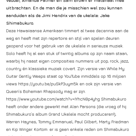
Vedder, Amanda Palmer en Sam Brown er materiaal mee
uitbrachten. En de man die je misschien wel zou kunnen
aanduiden als de Jimi Hendrix van de ukelele: Jake
Shimabukuro.
Deze Hawaiiaanse Amerikaan timmert al twee decennia aan de
weg en heeft met zijn repertoire en stijl van spelen deuren
geopend voor het gebruik van de ukelele in serieuze muziek.
Solo heeft hij al een stuk of twintig albums op zijn naam staan,
waarbij hij naast eigen composities nummers uit pop, rock, jazz,
country én klassieke muziek covert. Zijn versie van While My
Guitar Gently Weeps staat op YouTube inmiddels op 16 miljoen
views https://youtu.be/puSkP3uym5k en ook zijn versie van
Queen’s Bohemian Rhapsody mag er zijn.
https://www.youtube.com/watch?v=IYhcN8p4yhg Shimabukuro
heeft onder andere gewerkt met Alan Parsons (die vroeg of hij
Shimabukuro’s album Grand Ukelele mocht produceren!),
Warren Haynes, Tommy Emmanuel, Paul Gilbert, Marty Friedman
en Kip Winger. Kortom: er is geen enkele reden om Shimabukuro