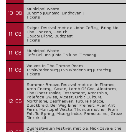
Municipal Waste
10-08
Dynamo (Dynamo (Eindhoven))
Tickets
Sziget Festival met o.a. John Coffey, Bring Me
The Horizon, Health
11-08
Óbudai Eiland, Budapest
Tickets
Municipal Waste
11-08
Cafe Calluna (Cafe Calluna (Ommen))
Wolves In The Throne Room
11-08
TivoliVredenburg (TivoliVredenburg (Utrecht))
Tickets
Summer Breeze Festival met o.a. In Flames,
Arch Enemy, Saxon, Lamb Of God, Alestorm,
The Ghost Inside, Testament, Amorphis,
Paleface Swiss, Alcest, Orbit Culture,
12-08
Northlane, Deafheaven, Future Palace,
Blackbraid, Der Weg Einer Freiheit, Alien Ant
Farm, Municipal Waste, Thundermother, From
Fall To Spring, Misery Index, Parasite inc., Groza
Dinkelsbühl
Øyafestivalen Festival met o.a. Nick Cave & the