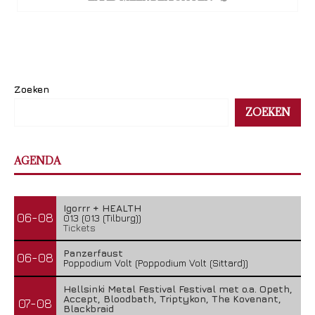
Zoeken
ZOEKEN
AGENDA
Igorrr + HEALTH
06-08
013 (013 (Tilburg))
Tickets
Panzerfaust
06-08
Poppodium Volt (Poppodium Volt (Sittard))
Hellsinki Metal Festival Festival met o.a. Opeth,
Accept, Bloodbath, Triptykon, The Kovenant,
07-08
Blackbraid