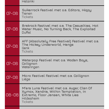
Helsinki
Suikerrock Festival met o.a. Editors, Hiqpy
07-08
Tienen
Tickets
Brakrock Festival met o.a. The Casualties, Hot
07-08
Water Music, No Turning Back, The Exploited
Duffel
AFF (Absolutely Free Festival) Festival met o.a.
The Hickey Underworld, Henge
07-08
Genk
Tickets
Waterpop Festival met o.a. Wodan Boys,
07-08
Collignon
Wateringen
Micro Festival Festival met o.a. Collignon
07-08
Liège
M'era Luna Festival met o.a. Auger, Clan Of
Xymox, Xandria, Within Temptation, In
08-08
Extremo, Floor Jansen, White Lies
Hildesheim
Tickets