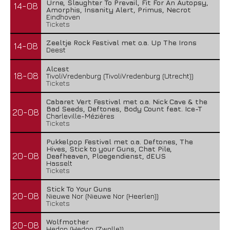
Urne, Slaughter To Prevail, Fit For An Autopsy,
14-08
Amorphis, Insanity Alert, Primus, Necrot
Eindhoven
Tickets
Zeeltje Rock Festival met o.a. Up The Irons
14-08
Deest
Alcest
18-08
TivoliVredenburg (TivoliVredenburg (Utrecht))
Tickets
Cabaret Vert Festival met o.a. Nick Cave & the
Bad Seeds, Deftones, Body Count feat. Ice-T
20-08
Charleville-Mézières
Tickets
Pukkelpop Festival met o.a. Deftones, The
Hives, Stick to your Guns, Chat Pile,
20-08
Deafheaven, Ploegendienst, dEUS
Hasselt
Tickets
Stick To Your Guns
20-08
Nieuwe Nor (Nieuwe Nor (Heerlen))
Tickets
Wolfmother
20-08
Hedon (Hedon (Zwolle))