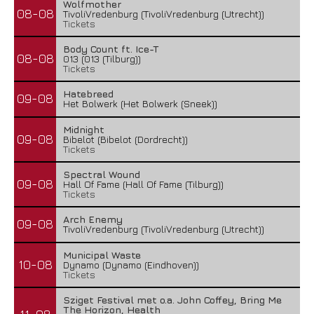
Wolfmother
08-08
TivoliVredenburg (TivoliVredenburg (Utrecht))
Tickets
Body Count ft. Ice-T
08-08
013 (013 (Tilburg))
Tickets
Hatebreed
09-08
Het Bolwerk (Het Bolwerk (Sneek))
Midnight
09-08
Bibelot (Bibelot (Dordrecht))
Tickets
Spectral Wound
09-08
Hall Of Fame (Hall Of Fame (Tilburg))
Tickets
Arch Enemy
09-08
TivoliVredenburg (TivoliVredenburg (Utrecht))
Municipal Waste
10-08
Dynamo (Dynamo (Eindhoven))
Tickets
Sziget Festival met o.a. John Coffey, Bring Me
The Horizon, Health