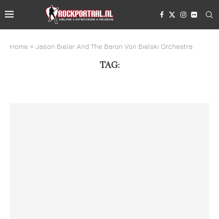
Home
»
Jason Bieler And The Baron Von Bielski Orchestra
TAG:
JASON BIELER AND THE BARON VON BIELSKI
ORCHESTRA