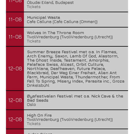
11-08
Óbudai Eiland, Budapest
Tickets
Municipal Waste
11-08
Cafe Calluna (Cafe Calluna (Ommen))
Wolves In The Throne Room
11-08
TivoliVredenburg (TivoliVredenburg (Utrecht))
Tickets
Summer Breeze Festival met o.a. In Flames,
Arch Enemy, Saxon, Lamb Of God, Alestorm,
The Ghost Inside, Testament, Amorphis,
Paleface Swiss, Alcest, Orbit Culture,
12-08
Northlane, Deafheaven, Future Palace,
Blackbraid, Der Weg Einer Freiheit, Alien Ant
Farm, Municipal Waste, Thundermother, From
Fall To Spring, Misery Index, Parasite inc., Groza
Dinkelsbühl
Øyafestivalen Festival met o.a. Nick Cave & the
12-08
Bad Seeds
Oslo
High On Fire
12-08
TivoliVredenburg (TivoliVredenburg (Utrecht))
Tickets