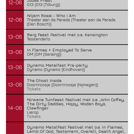
Judas Priest
12-08
013 (013 (Tilburg))
Ntjam Rosie - Who I Am
12-08
Theater aan de Parade (Theater aan de Parade
(Den Bosch))
Berg Feest Festival met o.a. Kensington
13-08
Tessenderlo
In Flames + Employed To Serve
13-08
OM (OM (Seraing))
Dynamo Metalfest Pre-party
13-08
Dynamo (Dynamo (Eindhoven))
The Ghost Inside
13-08
Doornroosje (Doornroosje (Nijmegen))
Tickets
Nirwana Tuinfeest Festival met o.a. John Coffey,
The Dirty Daddies, Hiqpy, Wodan Boys,
14-08
Clawfinger
Lierop
Tickets
Dynamo MetalFest Festival met o.a. In Flames,
Lamb Of God, Testament, Overkill, Death Angel,