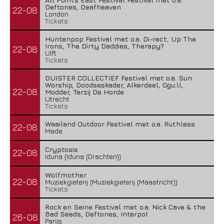
Deftones, Deafheaven
22-08
London
Tickets
Huntenpop Festival met o.a. Di-rect, Up The
Irons, The Dirty Daddies, Therapy?
22-08
Ulft
Tickets
DUISTER COLLECTIEF Festival met o.a. Sun
Worship, Doodseskader, Alkerdeel, Ggu:ll,
22-08
Modder, Terzij De Horde
Utrecht
Tickets
Waailand Outdoor Festival met o.a. Ruthless
22-08
Made
Cryptosis
22-08
Iduna (Iduna (Drachten))
Wolfmother
22-08
Muziekgieterij (Muziekgieterij (Maastricht))
Tickets
Rock en Seine Festival met o.a. Nick Cave & the
Bad Seeds, Deftones, Interpol
26-08
Parijs