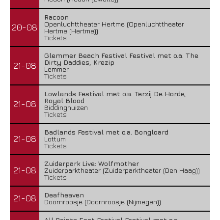
Racoon
Openluchttheater Hertme (Openluchttheater
20-08
Hertme (Hertme))
Tickets
Glemmer Beach Festival Festival met o.a. The
Dirty Daddies, Krezip
21-08
Lemmer
Tickets
Lowlands Festival met o.a. Terzij De Horde,
Royal Blood
21-08
Biddinghuizen
Tickets
Badlands Festival met o.a. Bongloard
21-08
Lottum
Tickets
Zuiderpark Live: Wolfmother
21-08
Zuiderparktheater (Zuiderparktheater (Den Haag))
Tickets
Deafheaven
21-08
Doornroosje (Doornroosje (Nijmegen))
All Points East Festival Festival met o.a.