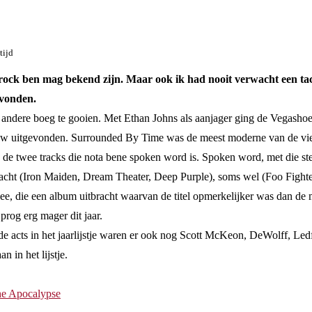
tijd
rock ben mag bekend zijn. Maar ook ik had nooit verwacht een tach
evonden.
en andere boeg te gooien. Met Ethan Johns als aanjager ging de Vegashoe
ieuw uitgevonden. Surrounded By Time was de meest moderne van de vier 
n de twee tracks die nota bene spoken word is. Spoken word, met die st
rwacht (Iron Maiden, Dream Theater, Deep Purple), soms wel (Foo Fight
ee, die een album uitbracht waarvan de titel opmerkelijker was dan d
rog erg mager dit jaar.
 de acts in het jaarlijstje waren er ook nog Scott McKeon, DeWolff, 
 in het lijstje.
he Apocalypse