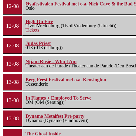
Øyafestivalen Festival met o.a. Nick Cave & the Bad 
12-08
Oslo
High On Fire
12-08
TivoliVredenburg (TivoliVredenburg (Utrecht))
Tickets
Judas Priest
12-08
013 (013 (Tilburg))
Ntjam Rosie - Who I Am
12-08
Theater aan de Parade (Theater aan de Parade (Den Bosc
Berg Feest Festival met o.a. Kensington
13-08
Tessenderlo
In Flames + Employed To Serve
13-08
OM (OM (Seraing))
Dynamo Metalfest Pre-party
13-08
Dynamo (Dynamo (Eindhoven))
The Ghost Inside