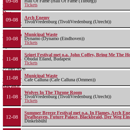
09-08
Hall Of Fame (Hall Of Fame (Tilburg))
Tickets
Line-up compleet: Cân Bardd, Illumishade en Leah
Rye...
Arch Enemy
09-08
TivoliVredenburg (TivoliVredenburg (Utrecht))
11 juni 2026
Municipal Waste
Instant Crowdfundingshow voor Labasheeda
10-08
Dynamo (Dynamo (Eindhoven))
Tickets
3 juni 2026
Sziget Festival met o.a. John Coffey, Bring Me The H
Bospop maakt blokkenschema bekend
11-08
Óbudai Eiland, Budapest
Tickets
27 mei 2026
Municipal Waste
11-08
Down The Rabbit Hole maakt blokkenschema
Cafe Calluna (Cafe Calluna (Ommen))
bekend
Wolves In The Throne Room
11-08
TivoliVredenburg (TivoliVredenburg (Utrecht))
18 mei 2026
Tickets
Summer Breeze Festival met o.a. In Flames, Arch Ene
12-08
Deafheaven, Future Palace, Blackbraid, Der Weg Eine
Dinkelsbühl