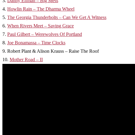
3.
Danny Elfman – Big Mess
4.
Howlin Rain – The Dharma Wheel
5.
The Georgia Thunderbolts – Can We Get A Witness
6.
When Rivers Meet – Saving Grace
7.
Paul Gilbert – Werewolves Of Portland
8.
Joe Bonamassa – Time Clocks
9. Robert Plant & Alison Krauss – Raise The Roof
10.
Mother Road – II