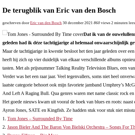
De terugblik van Eric van den Bosch
geschreven door
Eric van den Bosch
30 december 2021
860
views
2 minuten lees
Dat ik van de ouwelullen
geleden had ik déze tachtigjarige al helemaal onwaarschijnlijk g
Maar de tachtigjarige in kwestie besloot het tien jaar geleden over e
heeft hij zich op vier duidelijk van elkaar verschillende albums opn
tasten. Met als prijsnummer Talking Reality Television Blues, een va
Verder was het een raar jaar. Veel tegenvallers, soms niet heel onve
laatste categorie behoort ook mijn favoriete jamband Umphrey’s McG
And Left A Raging Bull. Qua genres waren met name classic rock en p
Het goede nieuws kwam uit vooral de hoek van blues en roots: naast
Ayron Jones, SATE en Kingfish. Ze hadden stuk voor stuk niet misstaan
1.
Tom Jones – Surrounded By Time
2.
Jason Bieler And The Baron Von Bielski Orchestra – Songs For T