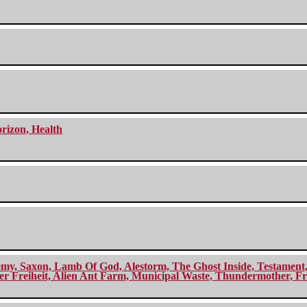
orizon, Health
my, Saxon, Lamb Of God, Alestorm, The Ghost Inside, Testament, A
r Freiheit, Alien Ant Farm, Municipal Waste, Thundermother, Fro