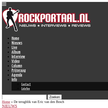
Home
Nieuws
Live
Album
Interview
Video
Column
Prijsvraag
Agenda
Info
Contact
Colofon
Zoeken
Home
»
De terugblik van Eric van den Bosch
NIEUWS