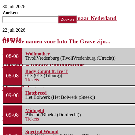
30 juli 2026
Zoeken
Killer komt met laatste album naar Nederland
Zoeken
22 juli 2026
Agenda
De eerste namen voor Into The Grave zijn...
2 juli 2026
Wolfmother
08-08
TivoliVredenburg (TivoliVredenburg (Utrecht))
FleXanT – Bloody Photographer
Body Count ft. Ice-T
08-08
013 (013 (Tilburg))
19 juni 2026
Tickets
MagnaCult stopt
Hatebreed
09-08
Het Bolwerk (Het Bolwerk (Sneek))
13 juni 2026
Midnight
Spacerocklegende Hawkwind keert terug naar
09-08
Bibelot (Bibelot (Dordrecht))
Nederland met nieuw...
Tickets
13 juni 2026
Spectral Wound