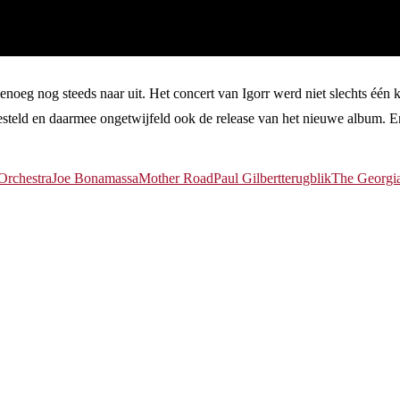
oeg nog steeds naar uit. Het concert van Igorr werd niet slechts één ke
gesteld en daarmee ongetwijfeld ook de release van het nieuwe album.
Orchestra
Joe Bonamassa
Mother Road
Paul Gilbert
terugblik
The Georgia