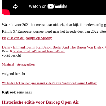
Waar ik voor 2021 het meest naar uitkeek, daar kijk ik merkwaardig gen
King’s X’ Europese tournee werd naar het tweede deel van 2022 uit
Playlist van de jaarlijst op Spotify
Danny Elfman
Howlin Rain
Jason Bieler And The Baron Von Bielski 
Delen
0
Facebook
Twitter
Pinterest
Linkedin
Email
vorig bericht
Manimal – Armageddon
volgend bericht
We luiden het nieuwe jaar in met video's van Avatar en Eskimo Callboy
Kijk ook eens naar
Historische editie voor Baroeg Open Air