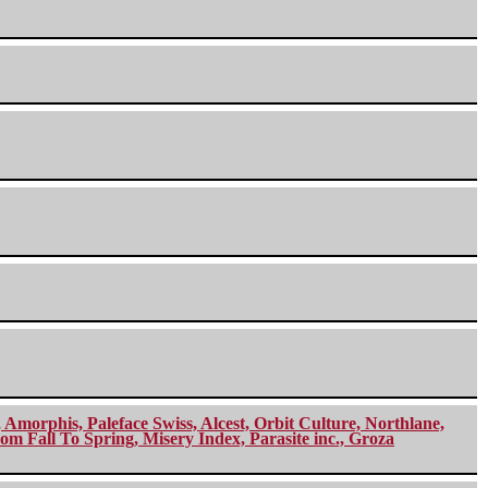
morphis, Paleface Swiss, Alcest, Orbit Culture, Northlane,
m Fall To Spring, Misery Index, Parasite inc., Groza