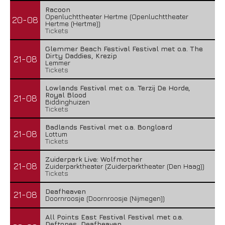
Racoon
Openluchttheater Hertme (Openluchttheater
20-08
Hertme (Hertme))
Tickets
Glemmer Beach Festival Festival met o.a. The
Dirty Daddies, Krezip
21-08
Lemmer
Tickets
Lowlands Festival met o.a. Terzij De Horde,
Royal Blood
21-08
Biddinghuizen
Tickets
Badlands Festival met o.a. Bongloard
21-08
Lottum
Tickets
Zuiderpark Live: Wolfmother
21-08
Zuiderparktheater (Zuiderparktheater (Den Haag))
Tickets
Deafheaven
21-08
Doornroosje (Doornroosje (Nijmegen))
All Points East Festival Festival met o.a.
Deftones, Deafheaven