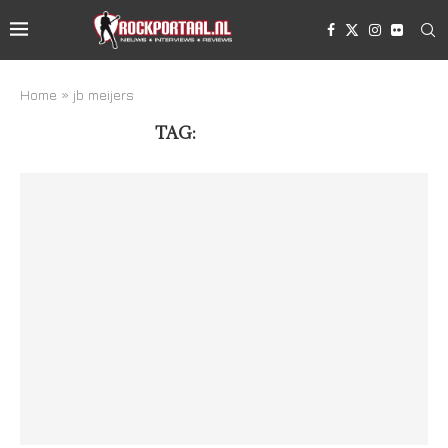
Home
»
jb meijers
TAG:
JB MEIJERS