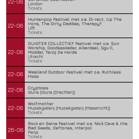
22-08
London
Tickets
Huntenpop Festival met o.a. Di-rect, Up The
Irons, The Dirty Daddies, Therapy?
22-08
Ulft
Tickets
DUISTER COLLECTIEF Festival met o.a. Sun
Worship, Doodseskader, Alkerdeel, Ggu:ll,
22-08
Modder, Terzij De Horde
Utrecht
Tickets
Waailand Outdoor Festival met o.a. Ruthless
22-08
Made
Cryptosis
22-08
Iduna (Iduna (Drachten))
Wolfmother
22-08
Muziekgieterij (Muziekgieterij (Maastricht))
Tickets
Rock en Seine Festival met o.a. Nick Cave & the
Bad Seeds, Deftones, Interpol
26-08
Parijs
Tickets