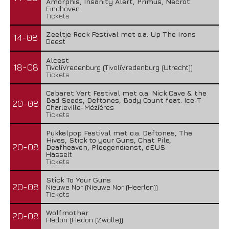
Amorphis, Insanity Alert, Primus, Necrot
Eindhoven
Tickets
Zeeltje Rock Festival met o.a. Up The Irons
14-08
Deest
Alcest
18-08
TivoliVredenburg (TivoliVredenburg (Utrecht))
Tickets
Cabaret Vert Festival met o.a. Nick Cave & the
Bad Seeds, Deftones, Body Count feat. Ice-T
20-08
Charleville-Mézières
Tickets
Pukkelpop Festival met o.a. Deftones, The
Hives, Stick to your Guns, Chat Pile,
20-08
Deafheaven, Ploegendienst, dEUS
Hasselt
Tickets
Stick To Your Guns
20-08
Nieuwe Nor (Nieuwe Nor (Heerlen))
Tickets
Wolfmother
20-08
Hedon (Hedon (Zwolle))