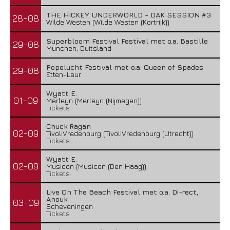
THE HICKEY UNDERWORLD - DAK SESSION #3
28-08
Wilde Westen (Wilde Westen (Kortrijk))
Superbloom Festival Festival met o.a. Bastille
29-08
Munchen, Duitsland
Popelucht Festival met o.a. Queen of Spades
29-08
Etten-Leur
Wyatt E.
01-09
Merleyn (Merleyn (Nijmegen))
Tickets
Chuck Ragan
02-09
TivoliVredenburg (TivoliVredenburg (Utrecht))
Tickets
Wyatt E.
02-09
Musicon (Musicon (Den Haag))
Tickets
Live On The Beach Festival met o.a. Di-rect,
Anouk
03-09
Scheveningen
Tickets