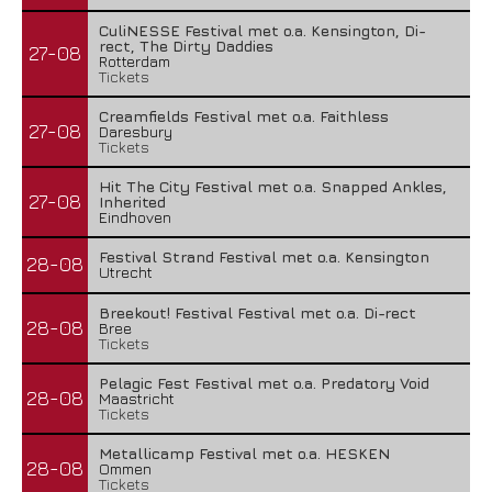
CuliNESSE Festival met o.a. Kensington, Di-
rect, The Dirty Daddies
27-08
Rotterdam
Tickets
Creamfields Festival met o.a. Faithless
27-08
Daresbury
Tickets
Hit The City Festival met o.a. Snapped Ankles,
27-08
Inherited
Eindhoven
Festival Strand Festival met o.a. Kensington
28-08
Utrecht
Breekout! Festival Festival met o.a. Di-rect
28-08
Bree
Tickets
Pelagic Fest Festival met o.a. Predatory Void
28-08
Maastricht
Tickets
Metallicamp Festival met o.a. HESKEN
28-08
Ommen
Tickets