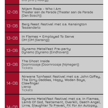
Ntjam Rosie - Who I Am
12-08
Theater aan de Parade (Theater aan de Parade
(Den Bosch))
Berg Feest Festival met o.a. Kensington
13-08
Tessenderlo
In Flames + Employed To Serve
13-08
OM (OM (Seraing))
Dynamo Metalfest Pre-party
13-08
Dynamo (Dynamo (Eindhoven))
The Ghost Inside
13-08
Doornroosje (Doornroosje (Nijmegen))
Tickets
Nirwana Tuinfeest Festival met o.a. John Coffey,
The Dirty Daddies, Hiqpy, Wodan Boys,
14-08
Clawfinger
Lierop
Tickets
Dynamo MetalFest Festival met o.a. In Flames,
Lamb Of God, Testament, Overkill, Death Angel,
Urne, Slaughter To Prevail, Fit For An Autopsy,
14-08