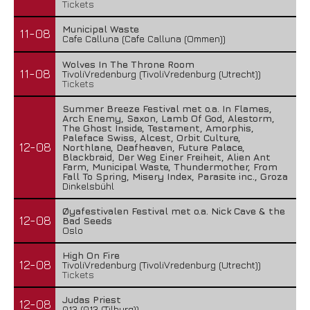
Tickets
Municipal Waste
11-08
Cafe Calluna (Cafe Calluna (Ommen))
Wolves In The Throne Room
11-08
TivoliVredenburg (TivoliVredenburg (Utrecht))
Tickets
Summer Breeze Festival met o.a. In Flames,
Arch Enemy, Saxon, Lamb Of God, Alestorm,
The Ghost Inside, Testament, Amorphis,
Paleface Swiss, Alcest, Orbit Culture,
12-08
Northlane, Deafheaven, Future Palace,
Blackbraid, Der Weg Einer Freiheit, Alien Ant
Farm, Municipal Waste, Thundermother, From
Fall To Spring, Misery Index, Parasite inc., Groza
Dinkelsbühl
Øyafestivalen Festival met o.a. Nick Cave & the
12-08
Bad Seeds
Oslo
High On Fire
12-08
TivoliVredenburg (TivoliVredenburg (Utrecht))
Tickets
Judas Priest
12-08
013 (013 (Tilburg))