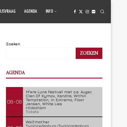
IJSVRAAG
AGENDA
INFO
Zoeken
ZOEKEN
AGENDA
M'era Luna Festival met o.a. Auger,
Clan Of Xymox, Xandria, Within
Temptation, In Extremo, Floor
08-08
Jansen, White Lies
Hildesheim
Tickets
Wolfmother
TivoliVredenburg (TivoliVredenburg