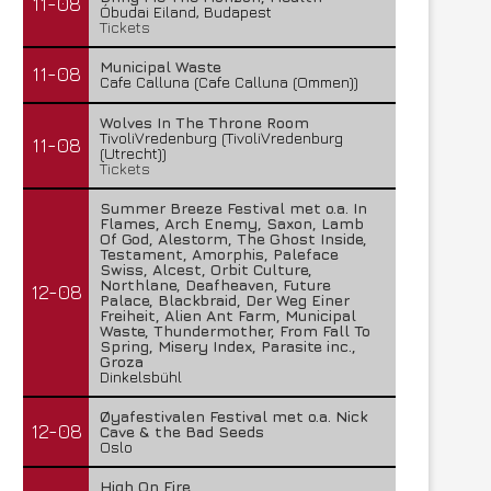
11-08
Óbudai Eiland, Budapest
Tickets
Municipal Waste
11-08
Cafe Calluna (Cafe Calluna (Ommen))
Wolves In The Throne Room
TivoliVredenburg (TivoliVredenburg
11-08
(Utrecht))
Tickets
Summer Breeze Festival met o.a. In
Flames, Arch Enemy, Saxon, Lamb
Of God, Alestorm, The Ghost Inside,
Testament, Amorphis, Paleface
Swiss, Alcest, Orbit Culture,
Northlane, Deafheaven, Future
12-08
Palace, Blackbraid, Der Weg Einer
Freiheit, Alien Ant Farm, Municipal
Waste, Thundermother, From Fall To
Spring, Misery Index, Parasite inc.,
Groza
Dinkelsbühl
Øyafestivalen Festival met o.a. Nick
12-08
Cave & the Bad Seeds
Oslo
High On Fire