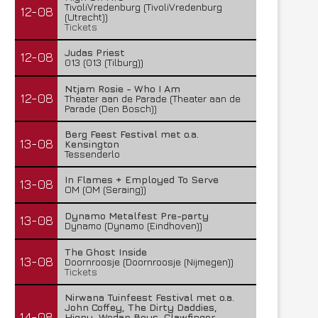
TivoliVredenburg (TivoliVredenburg
12-08
(Utrecht))
Tickets
Judas Priest
12-08
013 (013 (Tilburg))
Ntjam Rosie - Who I Am
12-08
Theater aan de Parade (Theater aan de
Parade (Den Bosch))
Berg Feest Festival met o.a.
13-08
Kensington
Tessenderlo
In Flames + Employed To Serve
13-08
OM (OM (Seraing))
Dynamo Metalfest Pre-party
13-08
Dynamo (Dynamo (Eindhoven))
The Ghost Inside
13-08
Doornroosje (Doornroosje (Nijmegen))
Tickets
Nirwana Tuinfeest Festival met o.a.
John Coffey, The Dirty Daddies,
14-08
Hiqpy, Wodan Boys, Clawfinger