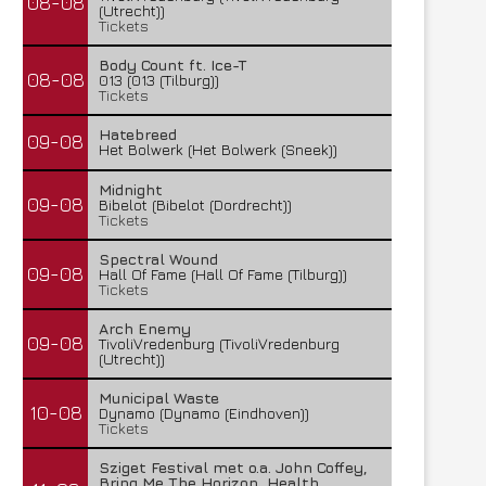
08-08
(Utrecht))
Tickets
Body Count ft. Ice-T
08-08
013 (013 (Tilburg))
Tickets
Hatebreed
09-08
Het Bolwerk (Het Bolwerk (Sneek))
Midnight
09-08
Bibelot (Bibelot (Dordrecht))
Tickets
Spectral Wound
09-08
Hall Of Fame (Hall Of Fame (Tilburg))
Tickets
Arch Enemy
09-08
TivoliVredenburg (TivoliVredenburg
(Utrecht))
Municipal Waste
10-08
Dynamo (Dynamo (Eindhoven))
Tickets
Sziget Festival met o.a. John Coffey,
Bring Me The Horizon, Health