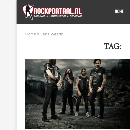
HOME
Home
»
Jens Westin
TAG:
J