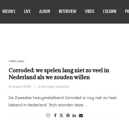
NIEUWS
LIVE
ALBUM
INTERVIEW
VIDEO
COLUMN
PR
ENS WESTIN
Interview
Corroded: we spelen lang niet zo veel in
Nederland als we zouden willen
9 maart 2019
3 minuten leestijd
De Zweedse heavymetalband Corroded is nog niet zo heel
bekend in Nederland. Toch stonden deze …