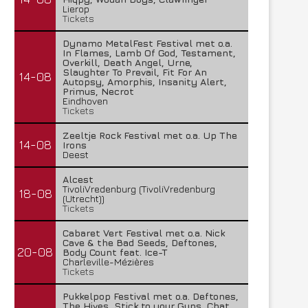
Lierop
Tickets
Dynamo MetalFest Festival met o.a.
In Flames, Lamb Of God, Testament,
Overkill, Death Angel, Urne,
Slaughter To Prevail, Fit For An
14-08
Autopsy, Amorphis, Insanity Alert,
Primus, Necrot
Eindhoven
Tickets
Zeeltje Rock Festival met o.a. Up The
14-08
Irons
Deest
Alcest
TivoliVredenburg (TivoliVredenburg
18-08
(Utrecht))
Tickets
Cabaret Vert Festival met o.a. Nick
Cave & the Bad Seeds, Deftones,
20-08
Body Count feat. Ice-T
Charleville-Mézières
Tickets
Pukkelpop Festival met o.a. Deftones,
The Hives, Stick to your Guns, Chat