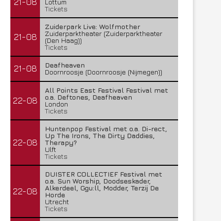
21-08
Lottum
Tickets
Zuiderpark Live: Wolfmother
Zuiderparktheater (Zuiderparktheater
21-08
(Den Haag))
Tickets
Deafheaven
21-08
Doornroosje (Doornroosje (Nijmegen))
All Points East Festival Festival met
o.a. Deftones, Deafheaven
22-08
London
Tickets
Huntenpop Festival met o.a. Di-rect,
Up The Irons, The Dirty Daddies,
22-08
Therapy?
Ulft
Tickets
DUISTER COLLECTIEF Festival met
o.a. Sun Worship, Doodseskader,
Alkerdeel, Ggu:ll, Modder, Terzij De
22-08
Horde
Utrecht
Tickets