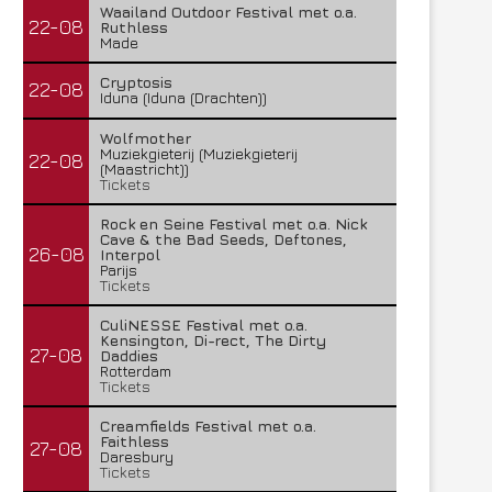
Waailand Outdoor Festival met o.a.
22-08
Ruthless
Made
Cryptosis
22-08
Iduna (Iduna (Drachten))
Wolfmother
Muziekgieterij (Muziekgieterij
22-08
(Maastricht))
Tickets
Rock en Seine Festival met o.a. Nick
Cave & the Bad Seeds, Deftones,
26-08
Interpol
Parijs
Tickets
CuliNESSE Festival met o.a.
Kensington, Di-rect, The Dirty
27-08
Daddies
Rotterdam
Tickets
Creamfields Festival met o.a.
Faithless
27-08
Daresbury
Tickets