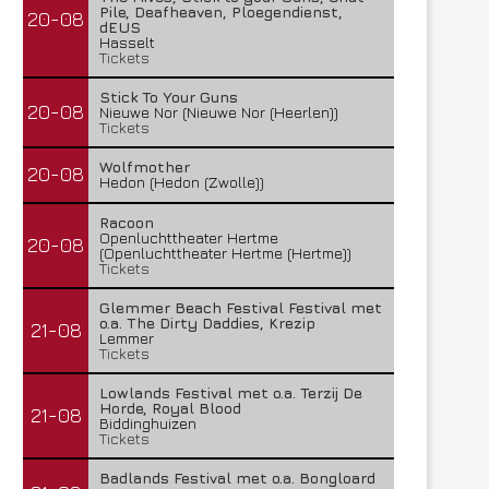
Pile, Deafheaven, Ploegendienst,
20-08
dEUS
Hasselt
Tickets
Stick To Your Guns
20-08
Nieuwe Nor (Nieuwe Nor (Heerlen))
Tickets
Wolfmother
20-08
Hedon (Hedon (Zwolle))
Racoon
Openluchttheater Hertme
20-08
(Openluchttheater Hertme (Hertme))
Tickets
Glemmer Beach Festival Festival met
o.a. The Dirty Daddies, Krezip
21-08
Lemmer
Tickets
Lowlands Festival met o.a. Terzij De
Horde, Royal Blood
21-08
Biddinghuizen
Tickets
Badlands Festival met o.a. Bongloard