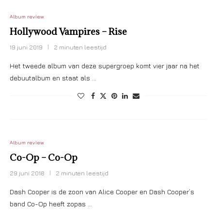
Album review
Hollywood Vampires – Rise
19 juni 2019
2 minuten leestijd
Het tweede album van deze supergroep komt vier jaar na het
debuutalbum en staat als …
Album review
Co-Op – Co-Op
29 juni 2018
2 minuten leestijd
Dash Cooper is de zoon van Alice Cooper en Dash Cooper’s
band Co-Op heeft zopas …