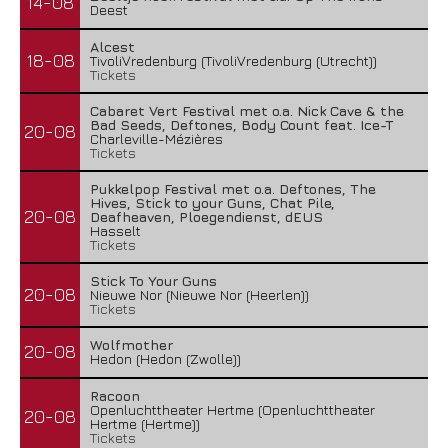
14-08
Deest
Alcest
18-08
TivoliVredenburg (TivoliVredenburg (Utrecht))
Tickets
Cabaret Vert Festival met o.a. Nick Cave & the
Bad Seeds, Deftones, Body Count feat. Ice-T
20-08
Charleville-Mézières
Tickets
Pukkelpop Festival met o.a. Deftones, The
Hives, Stick to your Guns, Chat Pile,
20-08
Deafheaven, Ploegendienst, dEUS
Hasselt
Tickets
Stick To Your Guns
20-08
Nieuwe Nor (Nieuwe Nor (Heerlen))
Tickets
Wolfmother
20-08
Hedon (Hedon (Zwolle))
Racoon
Openluchttheater Hertme (Openluchttheater
20-08
Hertme (Hertme))
Tickets