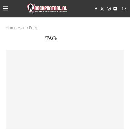
Home
»
Joe Perry
TAG:
JOE PERRY