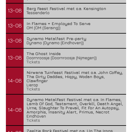
Berg Feest Festival met o.a. Kensington
13-08
Tessenderlo
In Flames + Employed To Serve
13-08
OM (OM (Seraing))
Dynamo Metalfest Pre-party
13-08
Dynamo (Dynamo (Eindhoven))
The Ghost Inside
13-08
Doornroosje (Doornroosje (Nijmegen))
Tickets
Nirwana Tuinfeest Festival met o.a. John Coffey,
The Dirty Daddies, Hiqpy, Wodan Boys,
14-08
Clawfinger
Lierop
Tickets
Dynamo MetalFest Festival met o.a. In Flames,
Lamb Of God, Testament, Overkill, Death Angel,
Urne, Slaughter To Prevail, Fit For An Autopsy,
14-08
Amorphis, Insanity Alert, Primus, Necrot
Eindhoven
Tickets
Zeeltje Rock Festival met o.a. Up The Irons