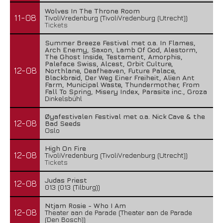
Wolves In The Throne Room
11-08
TivoliVredenburg (TivoliVredenburg (Utrecht))
Tickets
Summer Breeze Festival met o.a. In Flames,
Arch Enemy, Saxon, Lamb Of God, Alestorm,
The Ghost Inside, Testament, Amorphis,
Paleface Swiss, Alcest, Orbit Culture,
12-08
Northlane, Deafheaven, Future Palace,
Blackbraid, Der Weg Einer Freiheit, Alien Ant
Farm, Municipal Waste, Thundermother, From
Fall To Spring, Misery Index, Parasite inc., Groza
Dinkelsbühl
Øyafestivalen Festival met o.a. Nick Cave & the
12-08
Bad Seeds
Oslo
High On Fire
12-08
TivoliVredenburg (TivoliVredenburg (Utrecht))
Tickets
Judas Priest
12-08
013 (013 (Tilburg))
Ntjam Rosie - Who I Am
12-08
Theater aan de Parade (Theater aan de Parade
(Den Bosch))