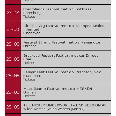
Creamfields Festival met o.a. Faithless
27-08
Daresbury
Tickets
Hit The City Festival met o.a. Snapped Ankles,
27-08
Inherited
Eindhoven
Festival Strand Festival met o.a. Kensington
28-08
Utrecht
Breekout! Festival Festival met o.a. Di-rect
28-08
Bree
Tickets
Pelagic Fest Festival met o.a. Predatory Void
28-08
Maastricht
Tickets
Metallicamp Festival met o.a. HESKEN
28-08
Ommen
Tickets
THE HICKEY UNDERWORLD - DAK SESSION #3
28-08
Wilde Westen (Wilde Westen (Kortrijk))