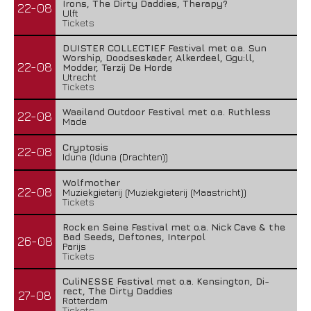
Irons, The Dirty Daddies, Therapy?
22-08
Ulft
Tickets
DUISTER COLLECTIEF Festival met o.a. Sun
Worship, Doodseskader, Alkerdeel, Ggu:ll,
22-08
Modder, Terzij De Horde
Utrecht
Tickets
Waailand Outdoor Festival met o.a. Ruthless
22-08
Made
Cryptosis
22-08
Iduna (Iduna (Drachten))
Wolfmother
22-08
Muziekgieterij (Muziekgieterij (Maastricht))
Tickets
Rock en Seine Festival met o.a. Nick Cave & the
Bad Seeds, Deftones, Interpol
26-08
Parijs
Tickets
CuliNESSE Festival met o.a. Kensington, Di-
rect, The Dirty Daddies
27-08
Rotterdam
Tickets