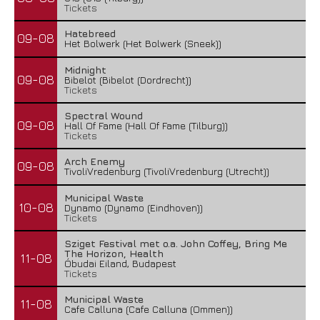
Tickets
Hatebreed
09-08
Het Bolwerk (Het Bolwerk (Sneek))
Midnight
09-08
Bibelot (Bibelot (Dordrecht))
Tickets
Spectral Wound
09-08
Hall Of Fame (Hall Of Fame (Tilburg))
Tickets
Arch Enemy
09-08
TivoliVredenburg (TivoliVredenburg (Utrecht))
Municipal Waste
10-08
Dynamo (Dynamo (Eindhoven))
Tickets
Sziget Festival met o.a. John Coffey, Bring Me
The Horizon, Health
11-08
Óbudai Eiland, Budapest
Tickets
Municipal Waste
11-08
Cafe Calluna (Cafe Calluna (Ommen))