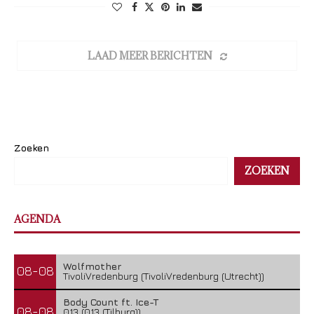
LAAD MEER BERICHTEN
Zoeken
ZOEKEN
AGENDA
Wolfmother
08-08
TivoliVredenburg (TivoliVredenburg (Utrecht))
Body Count ft. Ice-T
08-08
013 (013 (Tilburg))