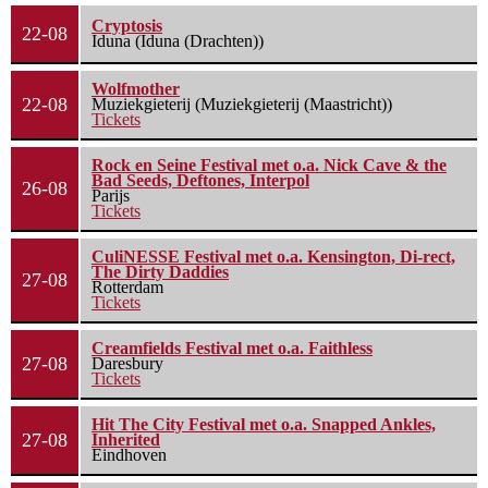
Cryptosis
22-08
Iduna (Iduna (Drachten))
Wolfmother
22-08
Muziekgieterij (Muziekgieterij (Maastricht))
Tickets
Rock en Seine Festival met o.a. Nick Cave & the
Bad Seeds, Deftones, Interpol
26-08
Parijs
Tickets
CuliNESSE Festival met o.a. Kensington, Di-rect,
The Dirty Daddies
27-08
Rotterdam
Tickets
Creamfields Festival met o.a. Faithless
27-08
Daresbury
Tickets
Hit The City Festival met o.a. Snapped Ankles,
27-08
Inherited
Eindhoven