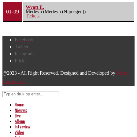
Wyatt E.
01-09
Merleyn (Merleyn (Nijmegen))
Tickets
Facebook
Twitter
Instagram
Flickr
@2023 - All Right Reserved. Designed and Developed by
Harm
Lourenssen
Home
Nieuws
Live
Album
Interview
Video