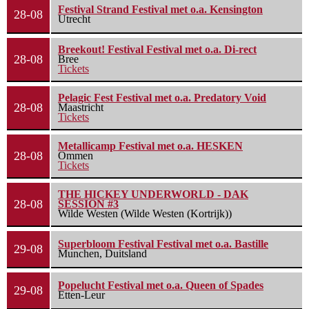
Festival Strand Festival met o.a. Kensington
28-08
Utrecht
Breekout! Festival Festival met o.a. Di-rect
28-08
Bree
Tickets
Pelagic Fest Festival met o.a. Predatory Void
28-08
Maastricht
Tickets
Metallicamp Festival met o.a. HESKEN
28-08
Ommen
Tickets
THE HICKEY UNDERWORLD - DAK
28-08
SESSION #3
Wilde Westen (Wilde Westen (Kortrijk))
Superbloom Festival Festival met o.a. Bastille
29-08
Munchen, Duitsland
Popelucht Festival met o.a. Queen of Spades
29-08
Etten-Leur