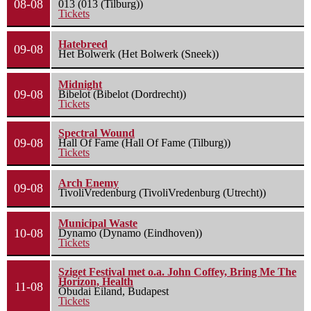
08-08
013 (013 (Tilburg))
Tickets
Hatebreed
09-08
Het Bolwerk (Het Bolwerk (Sneek))
Midnight
09-08
Bibelot (Bibelot (Dordrecht))
Tickets
Spectral Wound
09-08
Hall Of Fame (Hall Of Fame (Tilburg))
Tickets
Arch Enemy
09-08
TivoliVredenburg (TivoliVredenburg (Utrecht))
Municipal Waste
10-08
Dynamo (Dynamo (Eindhoven))
Tickets
Sziget Festival met o.a. John Coffey, Bring Me The
Horizon, Health
11-08
Óbudai Eiland, Budapest
Tickets