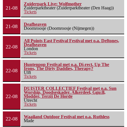
Zuiderpark Live: Wolfmother
21-08
Zuiderparktheater (Zuiderparktheater (Den Haag))
Tickets
Deafheaven
21-08
Doornroosje (Doornroosje (Nijmegen))
All Points East Festival Festival met o.a. Deftones,
Deafheaven
22-08
London
Tickets
Huntenpop Festival met o.a. Di-rect, Up The
Irons, The Dirty Daddies, Therapy?
22-08
Ulft
Tickets
DUISTER COLLECTIEF Festival met o.a. Sun
Worship, Doodseskader, Alkerdeel, Ggu:ll,
22-08
Modder, Terzij De Horde
Utrecht
Tickets
Waailand Outdoor Festival met o.a. Ruthless
22-08
Made