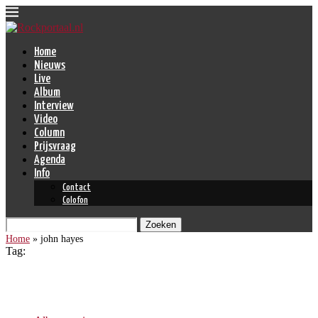
Home
Nieuws
Live
Album
Interview
Video
Column
Prijsvraag
Agenda
Info
Contact
Colofon
Zoeken
Home
»
john hayes
Tag:
john hayes