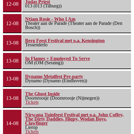
Judas Priest
12-08
013 (013 (Tilburg))
Ntjam Rosie - Who I Am
12-08
Theater aan de Parade (Theater aan de Parade (Den
Bosch))
Berg Feest Festival met o.a. Kensington
13-08
Tessenderlo
In Flames + Employed To Serve
13-08
OM (OM (Seraing))
Dynamo Metalfest Pre-party
13-08
Dynamo (Dynamo (Eindhoven))
The Ghost Inside
13-08
Doornroosje (Doornroosje (Nijmegen))
Tickets
Nirwana Tuinfeest Festival met o.a. John Coffey,
The Dirty Daddies, Hiqpy, Wodan Boys,
14-08
Clawfinger
Lierop
Tickets