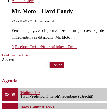
Album review
Mr. Moto – Hard Candy
22 april 2022
2 minuten leestijd
Een kleurrijk gezelschap en een zeer kleurrijke cover zijn de
ingrediënten van dit album. Mr. Moto …
0
Facebook
Twitter
Pinterest
Linkedin
Email
Laad meer berichten
Zoeken
Zoeken
Agenda
Wolfmother
08-08
TivoliVredenburg (TivoliVredenburg (Utrecht))
Body Count ft. Ice-T