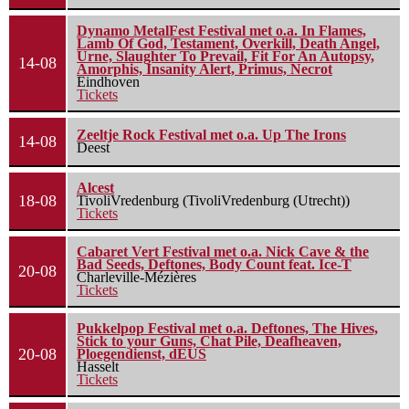
Dynamo MetalFest Festival met o.a. In Flames,
Lamb Of God, Testament, Overkill, Death Angel,
Urne, Slaughter To Prevail, Fit For An Autopsy,
14-08
Amorphis, Insanity Alert, Primus, Necrot
Eindhoven
Tickets
Zeeltje Rock Festival met o.a. Up The Irons
14-08
Deest
Alcest
18-08
TivoliVredenburg (TivoliVredenburg (Utrecht))
Tickets
Cabaret Vert Festival met o.a. Nick Cave & the
Bad Seeds, Deftones, Body Count feat. Ice-T
20-08
Charleville-Mézières
Tickets
Pukkelpop Festival met o.a. Deftones, The Hives,
Stick to your Guns, Chat Pile, Deafheaven,
20-08
Ploegendienst, dEUS
Hasselt
Tickets