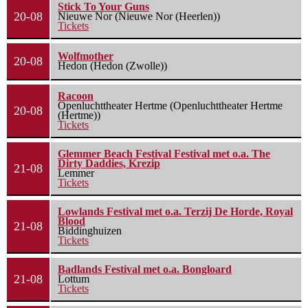
Stick To Your Guns
20-08
Nieuwe Nor (Nieuwe Nor (Heerlen))
Tickets
Wolfmother
20-08
Hedon (Hedon (Zwolle))
Racoon
Openluchttheater Hertme (Openluchttheater Hertme
20-08
(Hertme))
Tickets
Glemmer Beach Festival Festival met o.a. The
Dirty Daddies, Krezip
21-08
Lemmer
Tickets
Lowlands Festival met o.a. Terzij De Horde, Royal
Blood
21-08
Biddinghuizen
Tickets
Badlands Festival met o.a. Bongloard
21-08
Lottum
Tickets