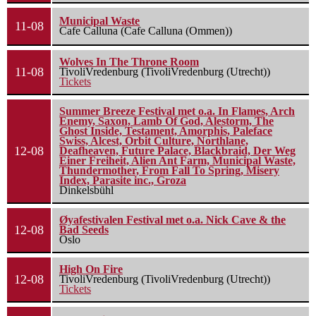
Municipal Waste
11-08
Cafe Calluna (Cafe Calluna (Ommen))
Wolves In The Throne Room
11-08
TivoliVredenburg (TivoliVredenburg (Utrecht))
Tickets
Summer Breeze Festival met o.a. In Flames, Arch
Enemy, Saxon, Lamb Of God, Alestorm, The
Ghost Inside, Testament, Amorphis, Paleface
Swiss, Alcest, Orbit Culture, Northlane,
12-08
Deafheaven, Future Palace, Blackbraid, Der Weg
Einer Freiheit, Alien Ant Farm, Municipal Waste,
Thundermother, From Fall To Spring, Misery
Index, Parasite inc., Groza
Dinkelsbühl
Øyafestivalen Festival met o.a. Nick Cave & the
12-08
Bad Seeds
Oslo
High On Fire
12-08
TivoliVredenburg (TivoliVredenburg (Utrecht))
Tickets